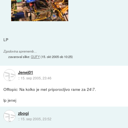
LP
Zgodovina sprememb…
zavaroval slike:
GUFY
(
15. okt 2005 ob 10:25
)
Jenej01
::
15. sep 2005, 23:46
Offtopic: Na kolko je met priporocljivo rame za 24\7.
lp jenej
zbogi
::
15. sep 2005, 23:52