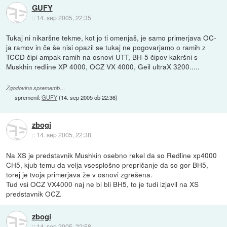
GUFY
::
14. sep 2005, 22:35
Tukaj ni nikaršne tekme, kot jo ti omenjaš, je samo primerjava OC-
ja ramov in če še nisi opazil se tukaj ne pogovarjamo o ramih z
TCCD čipi ampak ramih na osnovi UTT, BH-5 čipov kakršni s
Muskhin redline XP 4000, OCZ VX 4000, Geil ultraX 3200.....
Zgodovina sprememb…
spremenil:
GUFY
(
14. sep 2005 ob 22:36
)
zbogi
::
14. sep 2005, 22:38
Na XS je predstavnik Mushkin osebno rekel da so Redline xp4000
CH5, kjub temu da velja vsesplošno prepričanje da so gor BH5,
torej je tvoja primerjava že v osnovi zgrešena.
Tud vsi OCZ VX4000 naj ne bi bli BH5, to je tudi izjavil na XS
predstavnik OCZ.
zbogi
::
14. sep 2005, 22:58