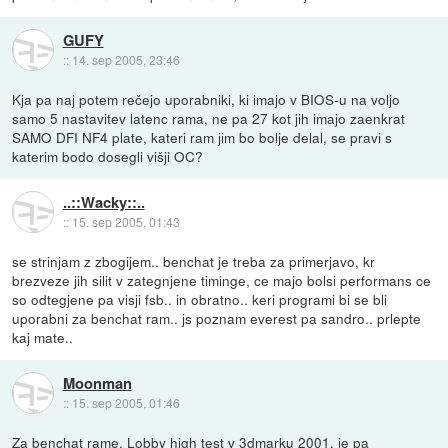
GUFY
::
14. sep 2005, 23:46
Kja pa naj potem rečejo uporabniki, ki imajo v BIOS-u na voljo
samo 5 nastavitev latenc rama, ne pa 27 kot jih imajo zaenkrat
SAMO DFI NF4 plate, kateri ram jim bo bolje delal, se pravi s
katerim bodo dosegli višji OC?
..::Wacky::..
::
15. sep 2005, 01:43
se strinjam z zbogijem.. benchat je treba za primerjavo, kr
brezveze jih silit v zategnjene timinge, ce majo bolsi performans ce
so odtegjene pa visji fsb.. in obratno.. keri programi bi se bli
uporabni za benchat ram.. js poznam everest pa sandro.. prlepte
kaj mate..
Moonman
::
15. sep 2005, 01:46
Za benchat rame. Lobby high test v 3dmarku 2001, je pa