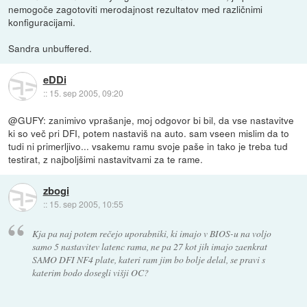
nemogoče zagotoviti merodajnost rezultatov med različnimi
konfiguracijami.
Sandra unbuffered.
eDDi
::
15. sep 2005, 09:20
@GUFY: zanimivo vprašanje, moj odgovor bi bil, da vse nastavitve
ki so več pri DFI, potem nastaviš na auto. sam vseen mislim da to
tudi ni primerljivo... vsakemu ramu svoje paše in tako je treba tud
testirat, z najboljšimi nastavitvami za te rame.
zbogi
::
15. sep 2005, 10:55
Kja pa naj potem rečejo uporabniki, ki imajo v BIOS-u na voljo
samo 5 nastavitev latenc rama, ne pa 27 kot jih imajo zaenkrat
SAMO DFI NF4 plate, kateri ram jim bo bolje delal, se pravi s
katerim bodo dosegli višji OC?