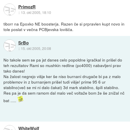
PrimozR
::
13. okt 2005, 18:10
tiborr na Epoxko NE boosterja. Razen če si prpravlen kupt novo in
tole poslat v večna PCBjevska lovišča.
SrBo
::
15. okt 2005, 20:08
No takole sem se pa jst danes celo popoldne igračkal in prišel do
teh rezultatov Rami so mushkin redline (pc4000) nabavljeni prav
tako danes!
Na žalost negrejo višje ker še niso burnani drugače bi pa z malo
problemov in z burnanjem prišel tudi višje! prime 95 6 ur
stabilno(več se mi ni dalo čakat) 3d mark stabilno, špili stabilno.
Res pa je da sem ramom dal malo več voltaže bom že še znižal nč
bat .....
WhiteWolf