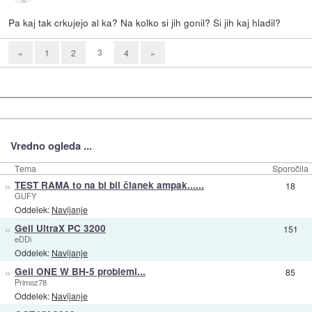
Pa kaj tak crkujejo al ka? Na kolko si jih gonil? Si jih kaj hladil?
3
«
1
2
4
»
Vredno ogleda ...
Tema
Sporočila
»
TEST RAMA to na bi bil članek ampak......
18
GUFY
Oddelek:
Navijanje
»
Geil UltraX PC 3200
151
eDDi
Oddelek:
Navijanje
»
Geil ONE W BH-5 problemi...
85
Primoz78
Oddelek:
Navijanje