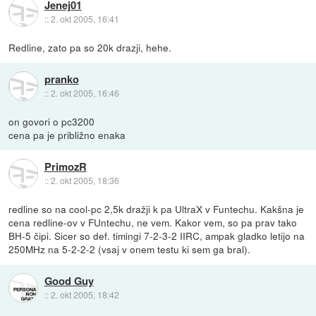
Jenej01
::
2. okt 2005, 16:41
Redline, zato pa so 20k drazji, hehe.
pranko
::
2. okt 2005, 16:46
on govori o pc3200
cena pa je približno enaka
PrimozR
::
2. okt 2005, 18:36
redline so na cool-pc 2,5k dražji k pa UltraX v Funtechu. Kakšna je
cena redline-ov v FUntechu, ne vem. Kakor vem, so pa prav tako
BH-5 čipi. Sicer so def. timingi 7-2-3-2 IIRC, ampak gladko letijo na
250MHz na 5-2-2-2 (vsaj v onem testu ki sem ga bral).
Good Guy
::
2. okt 2005, 18:42