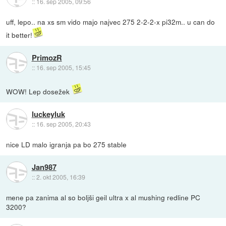
::
16. sep 2005, 09:56
uff, lepo.. na xs sm vido majo najvec 275 2-2-2-x pi32m.. u can do
it better!
PrimozR
::
16. sep 2005, 15:45
WOW! Lep dosežek
luckeyluk
::
16. sep 2005, 20:43
nice LD malo igranja pa bo 275 stable
Jan987
::
2. okt 2005, 16:39
mene pa zanima al so boljši geil ultra x al mushing redline PC
3200?