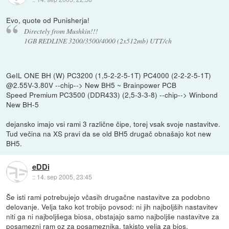
Evo, quote od Punisherja!
Directely from Mushkin!!!
1GB REDLINE 3200/3500/4000 (2x512mb) UTT/ch
GeIL ONE BH (W) PC3200 (1,5-2-2-5-1T) PC4000 (2-2-2-5-1T)
@2.55V-3.80V --chip--> New BH5 ~ Brainpower PCB
Speed Premium PC3500 (DDR433) (2,5-3-3-8) --chip--> Winbond
New BH-5
dejansko imajo vsi rami 3 različne čipe, torej vsak svoje nastavitve.
Tud večina na XS pravi da se old BH5 drugač obnašajo kot new
BH5.
eDDi
::
14. sep 2005, 23:45
Še isti rami potrebujejo včasih drugačne nastavitve za podobno
delovanje. Velja tako kot trobijo povsod: ni jih najboljših nastavitev
niti ga ni najboljšega biosa, obstajajo samo najboljše nastavitve za
posamezni ram oz za posameznika, takisto velja za bios.