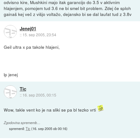
odvisno kire, Mushkini majo itak garancijo do 3.5 v aktivnim
hlajenjem, pomojem tud 3.6 ne bi smel bit problem. Zdej če sploh
gainaš kej več z višjo voltažo, dejansko bi se dal laufat tud z 3.8v
Jenej01
::
15. sep 2005, 23:54
Geil ultra x pa takole hlajeni,
lp jenej
Tic
::
16. sep 2005, 00:15
Wow, takle vent ko je na sliki se pa bl tezko vrti
Zgodovina sprememb…
spremenil:
Tic
(
16. sep 2005 ob 00:16
)