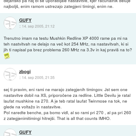
dejansko pa naj bi se uporabljale nastavitve, kjer računalnik deluje
najboljš, enim ramom ustrezajo zategjeni timingi, enim ne.
GUFY
::
14. sep 2005, 21:12
Trenutno imam na testu Mushkin Redline XP 4000 rame pa mi na
teh nastvitvah ne delajo na več kot 254 MHz, na nastavitvah, ki si
jih ti napisal pa brez problema 260 MHz na 3.3v in kaj praviš na to?
zbogi
::
14. sep 2005, 21:35
sej ti pravim, eni rami ne marajo zategjenih timingov. Jst sem one
nastavitve dobil na XS, priporočene za redline. Little Devilu je ratal
laufat mushkine na 270. A je teb ratal laufat Twinmose na tok, ne
glede na voltažo in nastavitve.
Pol naredte benche, pa bomo vidl, al so rami pri 270 , al pa pri 260
z zategjenimitimingi hitrejši. That is all that counts IMHO.
GUFY