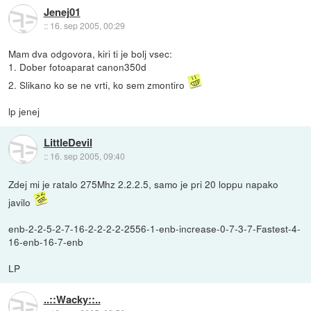
Jenej01
::
16. sep 2005, 00:29
Mam dva odgovora, kiri ti je bolj vsec:
1. Dober fotoaparat canon350d
2. Slikano ko se ne vrti, ko sem zmontiro
lp jenej
LittleDevil
::
16. sep 2005, 09:40
Zdej mi je ratalo 275Mhz 2.2.2.5, samo je pri 20 loppu napako
javilo
enb-2-2-5-2-7-16-2-2-2-2-2556-1-enb-increase-0-7-3-7-Fastest-4-
16-enb-16-7-enb
LP
..::Wacky::..