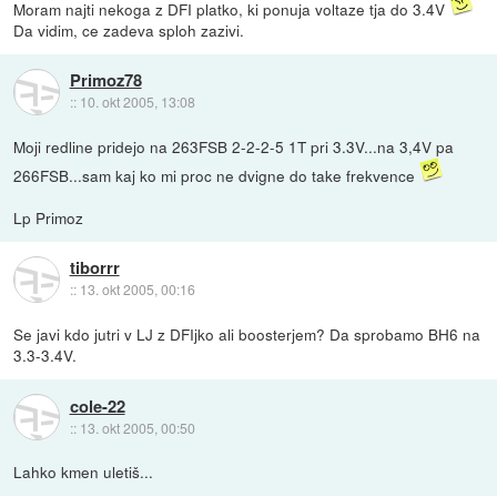
Moram najti nekoga z DFI platko, ki ponuja voltaze tja do 3.4V
Da vidim, ce zadeva sploh zazivi.
Primoz78
::
10. okt 2005, 13:08
Moji redline pridejo na 263FSB 2-2-2-5 1T pri 3.3V...na 3,4V pa
266FSB...sam kaj ko mi proc ne dvigne do take frekvence
Lp Primoz
tiborrr
::
13. okt 2005, 00:16
Se javi kdo jutri v LJ z DFIjko ali boosterjem? Da sprobamo BH6 na
3.3-3.4V.
cole-22
::
13. okt 2005, 00:50
Lahko kmen uletiš...