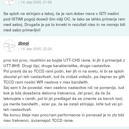
::
14. sep 2005, 21:56
Se sploh ne strinjam s teboj, če je ram dober mora v ISTI mašini
pod ISTIMI pogoji doseči čim višji OC, le tako se lahko primerja ram
med seboj. Drugače je pa to krneki in rezultati niso in ne morejo biti
med sabo primerljivi!
zbogi
::
14. sep 2005, 22:24
prvo kot prvo, mushkini so bojda UTT-CH5 rame, ki jih ti primerjaš z
UTT-BH5. Drugi čipi, druge karakteristike, druge nastavitve.
Pol praviš da so TCCD rami podn, ker jih ni na svetu, ki bi se sploh
zbootal pri teh nastavitvah, tud če znišaš voltažo, pa čeprav so glih
TCCD rami nosilci WR naslova v max bandwith.
Sej sem ti že povedal, men osebno nastavitve nič ne pomenijo, tud
kok je bila dosežena delovna frekvenca. Jst pravi, da če že
tekmujete v ramih, pol bi jst predlagal da se zmente za bench tool,
pa merite bandwith., sicer pa, če se ostali strinjajo, lohk tud vsi pri
teh nastavitvah.
Na koncu šteje max proc/ram performance in ponavad je to zlo bliz
max frekvenci, izvzemajoč TCCD rame.