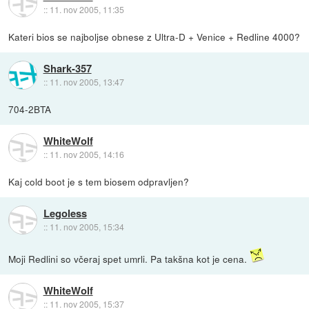
::
11. nov 2005, 11:35
Kateri bios se najboljse obnese z Ultra-D + Venice + Redline 4000?
Shark-357
::
11. nov 2005, 13:47
704-2BTA
WhiteWolf
::
11. nov 2005, 14:16
Kaj cold boot je s tem biosem odpravljen?
Legoless
::
11. nov 2005, 15:34
Moji Redlini so včeraj spet umrli. Pa takšna kot je cena.
WhiteWolf
::
11. nov 2005, 15:37