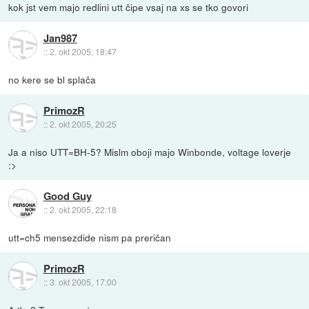
kok jst vem majo redlini utt čipe vsaj na xs se tko govori
Jan987
::
2. okt 2005, 18:47
no kere se bl splača
PrimozR
::
2. okt 2005, 20:25
Ja a niso UTT=BH-5? Mislm oboji majo Winbonde, voltage loverje
:>
Good Guy
::
2. okt 2005, 22:18
utt=ch5 mensezdide nism pa preričan
PrimozR
::
3. okt 2005, 17:00