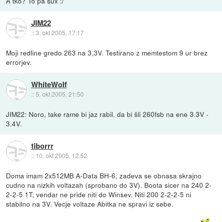
A tko? To pa sux :/
JIM22
::
3. okt 2005, 17:17
Moji redline gredo 263 na 3,3V. Testirano z memtestom 9 ur brez
errorjev.
WhiteWolf
::
5. okt 2005, 21:50
JIM22: Noro, take rame bi jaz rabil. da bi šli 260fsb na ene 3.3V -
3.4V.
tiborrr
::
10. okt 2005, 12:52
Doma imam 2x512MB A-Data BH-6, zadeva se obnasa skrajno
cudno na nizkih voltazah (sprobano do 3V). Boota sicer na 240 2-
2-2-5 1T, vendar ne pride niti do Winsev. Niti 200 2-2-2-5 ni
stabilno na 3V. Vecje voltaze Abitka ne spravi iz sebe.