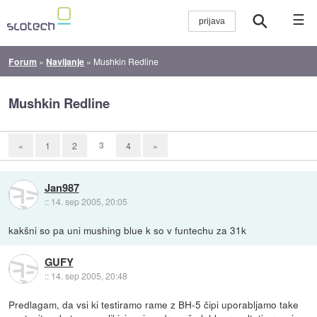
☰
Forum
»
Navijanje
»
Mushkin Redline
Mushkin Redline
3
«
1
2
4
»
Jan987
::
14. sep 2005, 20:05
kakšni so pa uni mushing blue k so v funtechu za 31k
GUFY
::
14. sep 2005, 20:48
Predlagam, da vsi ki testiramo rame z BH-5 čipi uporabljamo take