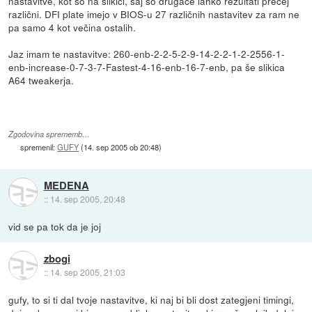
nastavitve, kot so na slikici, saj so drugače lahko rezultati precej
različni. DFI plate imejo v BIOS-u 27 različnih nastavitev za ram ne
pa samo 4 kot večina ostalih.
Jaz imam te nastavitve: 260-enb-2-2-5-2-9-14-2-2-1-2-2556-1-
enb-increase-0-7-3-7-Fastest-4-16-enb-16-7-enb, pa še slikica
A64 tweakerja.
Zgodovina sprememb…
spremenil:
GUFY
(
14. sep 2005 ob 20:48
)
MEDENA
::
14. sep 2005, 20:48
vid se pa tok da je joj
zbogi
::
14. sep 2005, 21:03
gufy, to si ti dal tvoje nastavitve, ki naj bi bli dost zategjeni timingi,