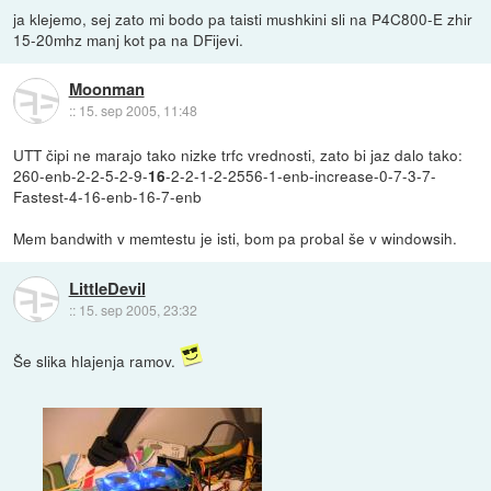
ja klejemo, sej zato mi bodo pa taisti mushkini sli na P4C800-E zhir
15-20mhz manj kot pa na DFijevi.
Moonman
::
15. sep 2005, 11:48
UTT čipi ne marajo tako nizke trfc vrednosti, zato bi jaz dalo tako:
260-enb-2-2-5-2-9-
-2-2-1-2-2556-1-enb-increase-0-7-3-7-
16
Fastest-4-16-enb-16-7-enb
Mem bandwith v memtestu je isti, bom pa probal še v windowsih.
LittleDevil
::
15. sep 2005, 23:32
Še slika hlajenja ramov.