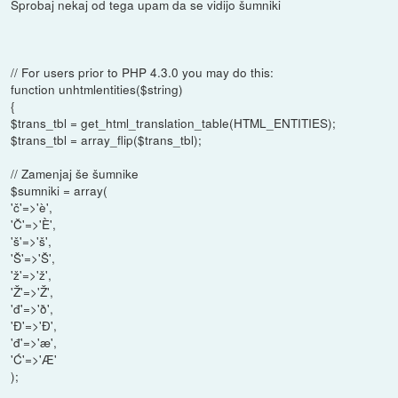
Sprobaj nekaj od tega upam da se vidijo šumniki
// For users prior to PHP 4.3.0 you may do this:
function unhtmlentities($string)
{
$trans_tbl = get_html_translation_table(HTML_ENTITIES);
$trans_tbl = array_flip($trans_tbl);
// Zamenjaj še šumnike
$sumniki = array(
'č'=>'è',
'Č'=>'È',
'š'=>'š',
'Š'=>'Š',
'ž'=>'ž',
'Ž'=>'Ž',
'đ'=>'ð',
'Đ'=>'Ð',
'đ'=>'æ',
'Ć'=>'Æ'
);