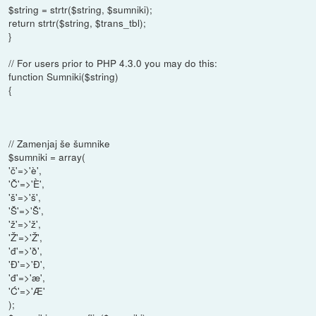
$string = strtr($string, $sumniki);
return strtr($string, $trans_tbl);
}
// For users prior to PHP 4.3.0 you may do this:
function Sumniki($string)
{
// Zamenjaj še šumnike
$sumniki = array(
'č'=>'è',
'Č'=>'È',
'š'=>'š',
'Š'=>'Š',
'ž'=>'ž',
'Ž'=>'Ž',
'đ'=>'ð',
'Đ'=>'Ð',
'đ'=>'æ',
'Ć'=>'Æ'
);