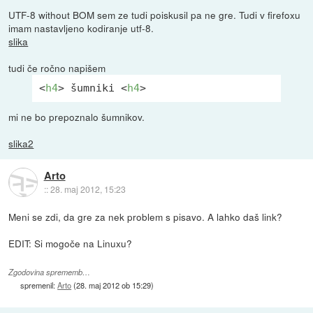
UTF-8 without BOM sem ze tudi poiskusil pa ne gre. Tudi v firefoxu
imam nastavljeno kodiranje utf-8.
slika
tudi če ročno napišem
<
h4
>
 šumniki 
<
h4
>
mi ne bo prepoznalo šumnikov.
slika2
Arto
::
28. maj 2012, 15:23
Meni se zdi, da gre za nek problem s pisavo. A lahko daš link?
EDIT: Si mogoče na Linuxu?
Zgodovina sprememb…
spremenil:
Arto
(
28. maj 2012 ob 15:29
)