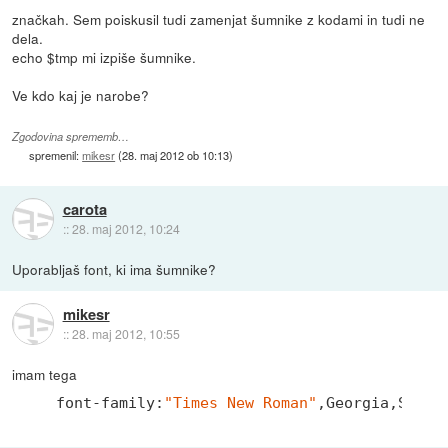
značkah. Sem poiskusil tudi zamenjat šumnike z kodami in tudi ne
dela.
echo $tmp mi izpiše šumnike.
Ve kdo kaj je narobe?
Zgodovina sprememb…
spremenil:
mikesr
(
28. maj 2012 ob 10:13
)
carota
::
28. maj 2012, 10:24
Uporabljaš font, ki ima šumnike?
mikesr
::
28. maj 2012, 10:55
imam tega
font-family:
"Times New Roman"
,Georgia,Serif