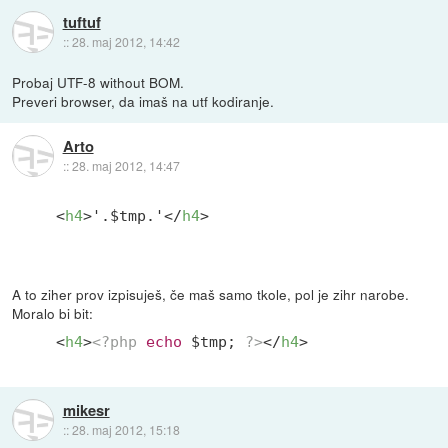
tuftuf
::
28. maj 2012, 14:42
Probaj UTF-8 without BOM.
Preveri browser, da imaš na utf kodiranje.
Arto
::
28. maj 2012, 14:47
<
h4
>
'.$tmp.'
</
h4
>
A to ziher prov izpisuješ, če maš samo tkole, pol je zihr narobe.
Moralo bi bit:
<
h4
>
<?php
echo
 $tmp; 
?>
</
h4
>
mikesr
::
28. maj 2012, 15:18