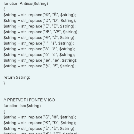
function Antiiso($string)
{
$string = str_replace("©", "Š", $string);
$string = str_replace("Ð", "Ð", $string);
$string = str_replace("È", "È", $string);
$string = str_replace("Æ", "Æ", $string);
$string = str_replace("®", "Ž", $string);
$string = str_replace("¹", "š", $string);
$string = str_replace("ð", "ð", $string);
$string = str_replace("è", "è", $string);
$string = str_replace("æ", "æ", $string);
$string = str_replace("¾", "ž", $string);
return $string;
}
// PRETVORI FONTE V ISO
function iso($string)
{
$string = str_replace("Š", "©", $string);
$string = str_replace("Ð", "Ð", $string);
$string = str_replace("È", "È", $string);
$string = str_replace("Æ", "Æ", $string);