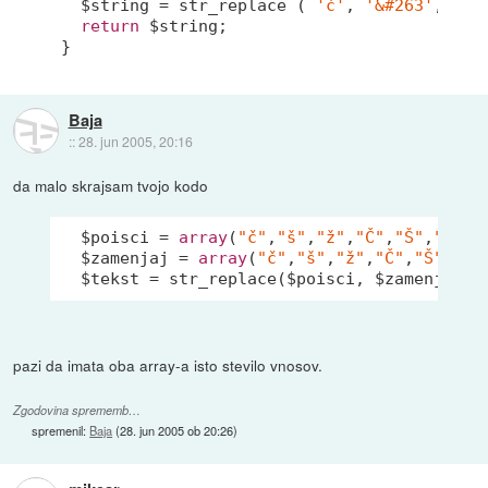
  $string = str_replace ( 
'ć'
, 
'&#263'
, $st
return
 $string;

Baja
::
28. jun 2005, 20:16
da malo skrajsam tvojo kodo
  $poisci = 
array
(
"č"
,
"š"
,
"ž"
,
"Č"
,
"Š"
,
"Ž"
);

  $zamenjaj = 
array
(
"č"
,
"š"
,
"ž"
,
"Č"
,
"Š"
,
"Ž"
pazi da imata oba array-a isto stevilo vnosov.
Zgodovina sprememb…
spremenil:
Baja
(
28. jun 2005 ob 20:26
)