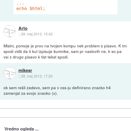
...

Arto
::
28. maj 2012, 15:42
Mislm, pomoje je prov na tvojem kompu nek problem s pisavo. K tm
spodi vidš da ti kul izpisuje šumnike, sam pr naslovih ne, k so pa
vsi z drugo pisavo k tist tekst spodi.
mikesr
::
28. maj 2012, 17:25
ok sem rešil zadevo, sem pa v css-ju definirano znacko h4
zamenjal za svojo znacko (x).
Vredno ogleda ...