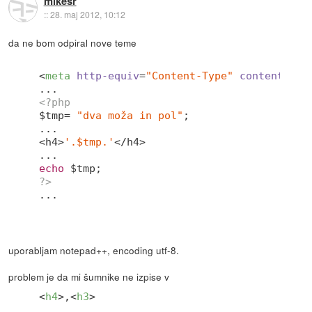
mikesr
::
28. maj 2012, 10:12
da ne bom odpiral nove teme
<
meta
http-equiv
=
"Content-Type"
content
=
"te
<?php
$tmp= 
"dva moža in pol"
;

...

<h4>
'.$tmp.'
</h4>

echo
?>
uporabljam notepad++, encoding utf-8.
problem je da mi šumnike ne izpise v
<
h4
>
,
<
h3
>