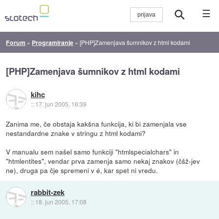
☰
Forum
»
Programiranje
»
[PHP]Zamenjava šumnikov z html kodami
[PHP]Zamenjava šumnikov z html kodami
kihc
::
17. jun 2005, 16:39
Zanima me, če obstaja kakšna funkcija, ki bi zamenjala vse
nestandardne znake v stringu z html kodami?
V manualu sem našel samo funkciji "htmlspecialchars" in
"htmlentites", vendar prva zamenja samo nekaj znakov (čšž-jev
ne), druga pa čje spremeni v é, kar spet ni vredu.
rabbit-zek
::
18. jun 2005, 17:08