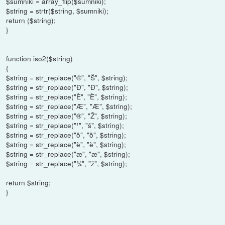
$sumniki = array_flip($sumniki);
$string = strtr($string, $sumniki);
return ($string);
}
function iso2($string)
{
$string = str_replace("©", "Š", $string);
$string = str_replace("Ð", "Ð", $string);
$string = str_replace("È", "È", $string);
$string = str_replace("Æ", "Æ", $string);
$string = str_replace("®", "Ž", $string);
$string = str_replace("¹", "š", $string);
$string = str_replace("ð", "ð", $string);
$string = str_replace("è", "è", $string);
$string = str_replace("æ", "æ", $string);
$string = str_replace("¾", "ž", $string);
return $string;
}