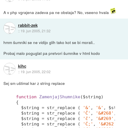
A v php vgrajena zadeva pa ne obstaja? No, vseeno hvala
rabbit-zek
::
19. jun 2005, 21:32
hmm šumniki se ne vidijo glih tako kot se bi morali..
Probaj malo poguglat pa pretvori šumnike v html kodo
kihc
::
19. jun 2005, 22:02
Sej sm uštimal kar z string replace
function
ZamenjajShumnike
($string)
{

  $string = str_replace ( 
'&'
, 
'&'
, $string 
  $string = str_replace ( 
'Č'
, 
'&#268'
, $str
  $string = str_replace ( 
'č'
, 
'&#269'
, $str
  $string = str_replace ( 
'Ć;'
, 
'&#262'
, $s