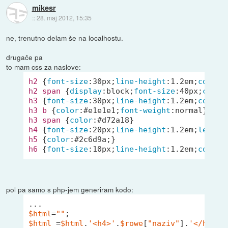
mikesr
::
28. maj 2012, 15:35
ne, trenutno delam še na localhostu.
drugače pa
to mam css za naslove:
h2
 {
font-size
:
30px
;
line-height
:
1.2em
;
color
:
h2
span
 {
display
:block;
font-size
:
40px
;
color
h3
 {
font-size
:
30px
;
line-height
:
1.2em
;
color
:
h3
b
 {
color
:
#e1e1e1
;
font-weight
h3
span
 {
color
:
#d72a18
h4
 {
font-size
:
20px
;
line-height
:
1.2em
;
letter
h5
 {
color
:
#2c6d9a
h6
 {
font-size
:
10px
;
line-height
:
1.2em
;
color
:
pol pa samo s php-jem generiram kodo:
$html
=
""
$html
 =
$html
.
'<h4>'
.
$rowe
[
"naziv"
].
'</h4>'
.