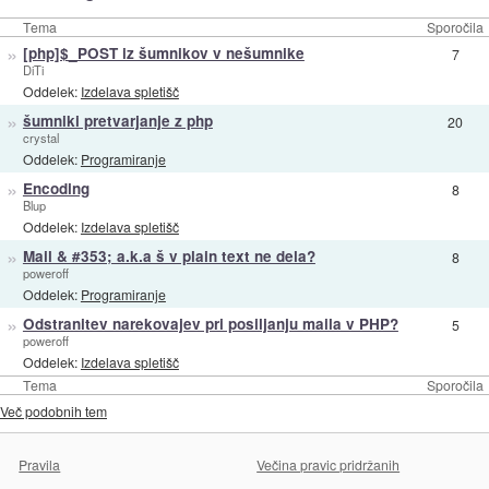
Tema
Sporočila
»
[php]$_POST iz šumnikov v nešumnike
7
DiTi
Oddelek:
Izdelava spletišč
»
šumniki pretvarjanje z php
20
crystal
Oddelek:
Programiranje
»
Encoding
8
Blup
Oddelek:
Izdelava spletišč
»
Mail & #353; a.k.a š v plain text ne dela?
8
poweroff
Oddelek:
Programiranje
»
Odstranitev narekovajev pri posiljanju maila v PHP?
5
poweroff
Oddelek:
Izdelava spletišč
Tema
Sporočila
Več podobnih tem
Pravila
Večina pravic pridržanih