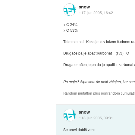
snow
::
17. jun 2005, 16:42
> C 24%
> O 53%
Tole me moti. Kako je to v takem čudnem razme
Drugače pa je apatit:karbonat = (P/3) : C
Druga enačba je pa da je apatit + karbonat 
Po moje? Alpa sem še neki zblojen, ker sem
Random mutation plus nonrandom cumulative
snow
::
18. jun 2005, 09:31
Se pravi dobiš ven: