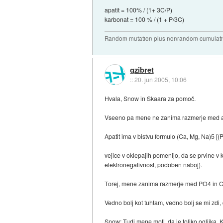
apatit = 100% / (1+ 3C/P)
karbonat = 100 % / (1 + P/3C)
Random mutation plus nonrandom cumulative
gzibret
::
20. jun 2005, 10:06
Hvala, Snow in Skaara za pomoč.
Vseeno pa mene ne zanima razmerje med ap
Apatit ima v bistvu formulo (Ca, Mg, Na)5 [(
vejice v oklepajih pomenijo, da se prvine v
elektronegativnost, podoben naboj).
Torej, mene zanima razmerje med PO4 in CO3
Vedno bolj kot tuhtam, vedno bolj se mi zdi,
Snow: Tudi mene moti, da je toliko ogljika. 