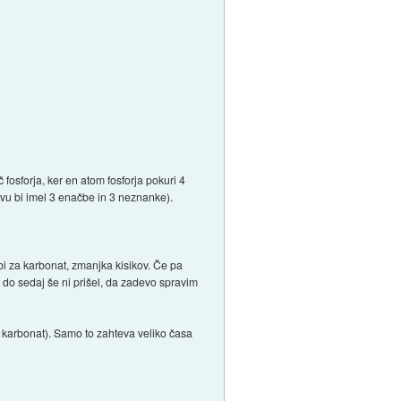
č fosforja, ker en atom fosforja pokuri 4
tvu bi imel 3 enačbe in 3 neznanke).
i za karbonat, zmanjka kisikov. Če pa
 do sedaj še ni prišel, da zadevo spravim
il karbonat). Samo to zahteva veliko časa