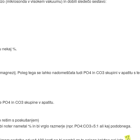
lizo (mikrosonda v visokem vakuumu) in dobili sledečo sestavo:
u nekaj %.
n magnezij. Poleg tega se lahko nadomeščata tudi PO4 in CO3 skupini v apatitu s te
e PO4 in CO3 skupine v apatitu.
 jo rešim s poskušanjem)
 bi noter nametal % in bi vrglo razmerje (npr. PO4:CO3=5:1 ali kaj podobnega.
mam podatke od več 100 kosti pa bi porabil za to nalogo kakšne pol leta
.