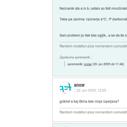
Neznanki sta a in b, ostalo so tisti množinski
Tebe pa zanima: razmerje a*C : P (karbonat p
Sam problem je itak tale ogljik.. a se da š
Random mutation plus nonrandom cumulative
Zgodovina sprememb…
spremenilo:
snow
(
20. jun 2005 ob 11:46
)
snow
::
22. jun 2005, 12:25
gzibret a kaj štima tale moja izpeljava?
Random mutation plus nonrandom cumulative