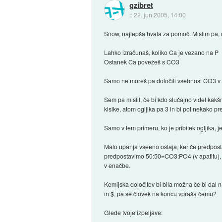
gzibret
::
22. jun 2005, 14:00
Snow, najlepša hvala za pomoč. Mislim pa, 
Lahko izračunaš, koliko Ca je vezano na P
Ostanek Ca povežeš s CO3
Samo ne moreš pa določiti vsebnost CO3 v
Sem pa mislil, če bi kdo slučajno videl kakšno
kisike, atom ogljika pa 3 in bi pol nekako p
Samo v tem primeru, ko je pribitek ogljika, 
Malo upanja vseeno ostaja, ker če predpos
predpostavimo 50:50=CO3:PO4 (v apatitu), pa
v enačbe.
Kemijska določitev bi bila možna če bi dal n
in $, pa se človek na koncu vpraša čemu?
Glede tvoje izpeljave: