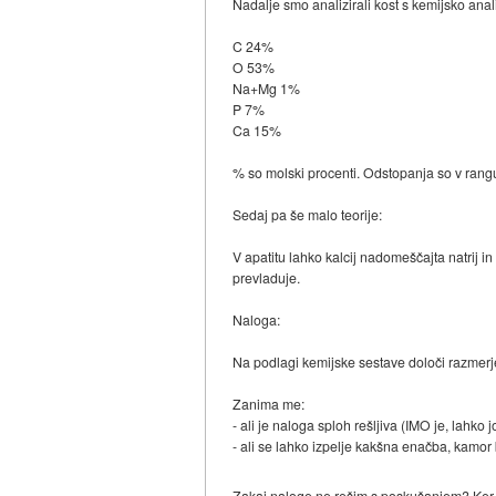
Nadalje smo analizirali kost s kemijsko ana
C 24%
O 53%
Na+Mg 1%
P 7%
Ca 15%
% so molski procenti. Odstopanja so v rang
Sedaj pa še malo teorije:
V apatitu lahko kalcij nadomeščajta natrij i
prevladuje.
Naloga:
Na podlagi kemijske sestave določi razmerj
Zanima me:
- ali je naloga sploh rešljiva (IMO je, lahko
- ali se lahko izpelje kakšna enačba, kamor
Zakaj naloge ne rešim s poskušanjem? Ker i