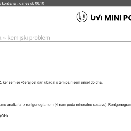
s ob 06:09
a
»
kemijski problem
 ker sem se včeraj cel dan ubadal s tem pa nisem prišel do dna.
 smo analizirali z rentgenogramom (ki nam poda mineralno sestavo). Rentgenogram 
3(OH)