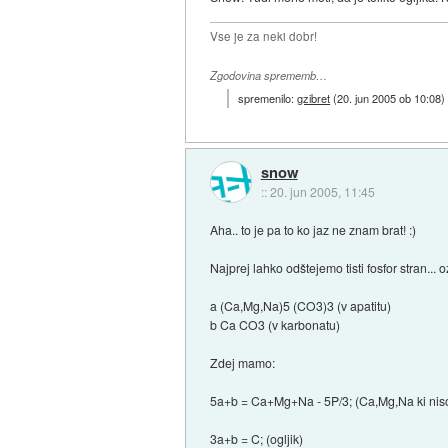
Vse je za neki dobr!
Zgodovina sprememb…
spremenilo:
gzibret
(
20. jun 2005 ob 10:08
)
snow
::
20. jun 2005, 11:45
Aha.. to je pa to ko jaz ne znam brat! :)
Najprej lahko odštejemo tisti fosfor stran..
a (Ca,Mg,Na)5 (CO3)3 (v apatitu)
b Ca CO3 (v karbonatu)
Zdej mamo:
5a+b = Ca+Mg+Na - 5P/3; (Ca,Mg,Na ki niso
3a+b = C; (ogljik)