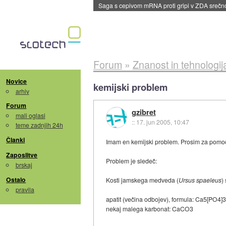
BMW v vozilih začel predvajati reklame
::
dane
Forum
»
Znanost in tehnologij
Novice
kemijski problem
arhiv
Forum
gzibret
mali oglasi
::
17. jun 2005, 10:47
teme zadnjih 24h
Članki
Imam en kemijski problem. Prosim za pomoč,
Zaposlitve
Problem je sledeč:
brskaj
Ostalo
Kosti jamskega medveda (
Ursus spaeleus
)
pravila
apatit (večina odbojev), formula: Ca5[PO4]
nekaj malega karbonat: CaCO3