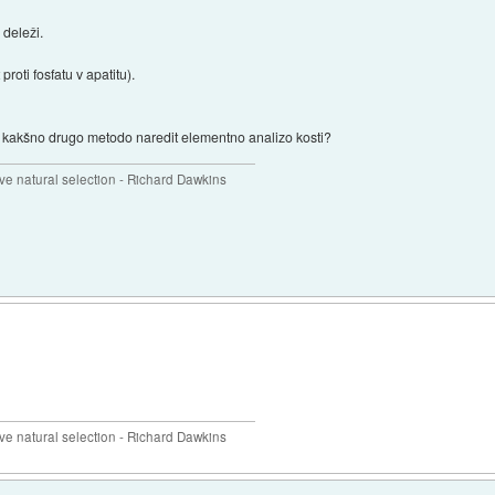
 deleži.
roti fosfatu v apatitu).
e s kakšno drugo metodo naredit elementno analizo kosti?
 natural selection - Richard Dawkins
 natural selection - Richard Dawkins