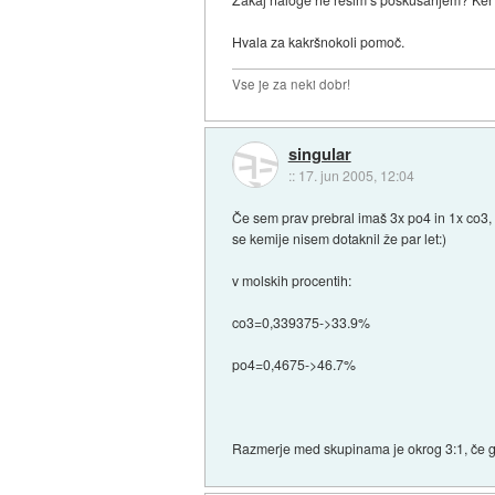
Hvala za kakršnokoli pomoč.
Vse je za neki dobr!
singular
::
17. jun 2005, 12:04
Če sem prav prebral imaš 3x po4 in 1x co3,
se kemije nisem dotaknil že par let:)
v molskih procentih:
co3=0,339375->33.9%
po4=0,4675->46.7%
Razmerje med skupinama je okrog 3:1, če gl