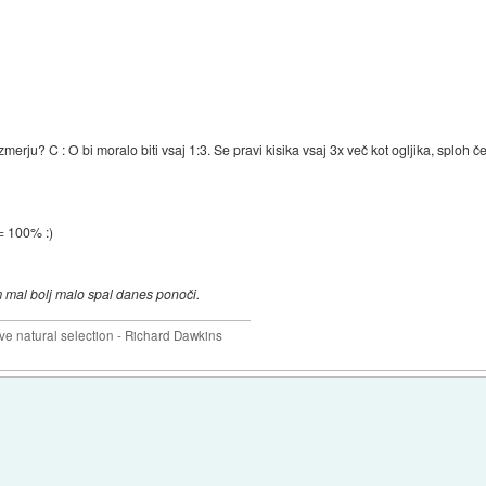
rju? C : O bi moralo biti vsaj 1:3. Se pravi kisika vsaj 3x več kot ogljika, sploh č
= 100% :)
 mal bolj malo spal danes ponoči.
 natural selection - Richard Dawkins