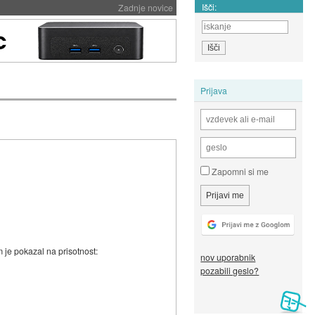
Išči:
Zadnje novice
Prijava
Zapomni si me
je pokazal na prisotnost:
nov uporabnik
pozabili geslo?