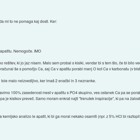
da mi to ne pomaga kaj dosti. Ker:
 apatitu. Nemogoče. IMO
 rešitev, ki jo jaz nisem. Malo sem probal s kisiki, vendar bi s tem šlo, če bi bilo ve
reračunal še s pomočjo Ca, saj Ca v apatitu porabi manj O kot Ca v karbonatu (v bis
je tole malo neizvedljivo, ker imaš 2 enačbi in 3 neznanke.
tavimo 100% zasedenost mest v apatitu s PO4 skupino, ves ostanek Ca pa se porab
 je kisikov preveč. Samo moram enkrat najti "trenutek inspiracije", ki pa na žalost
a kemijsko analizo le apatit, ki bi ga moral nekako osamiti (npr. z 5% HCl bi raztop