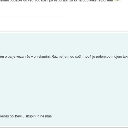
 en o pa je vezan še v oh skupini. Razmerje med co3 in po4 je potem po mojem takš
edaš po številu skupin in ne masi..