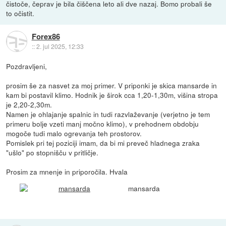
čistoče, čeprav je bila čiščena leto ali dve nazaj. Bomo probali še
to očistit.
Forex86
::
2. jul 2025, 12:33
Pozdravljeni,
prosim še za nasvet za moj primer. V priponki je skica mansarde in
kam bi postavil klimo. Hodnik je širok cca 1,20-1,30m, višina stropa
je 2,20-2,30m.
Namen je ohlajanje spalnic in tudi razvlaževanje (verjetno je tem
primeru bolje vzeti manj močno klimo), v prehodnem obdobju
mogoče tudi malo ogrevanja teh prostorov.
Pomislek pri tej poziciji imam, da bi mi preveč hladnega zraka
"ušlo" po stopnišču v pritličje.
Prosim za mnenje in priporočila. Hvala
mansarda