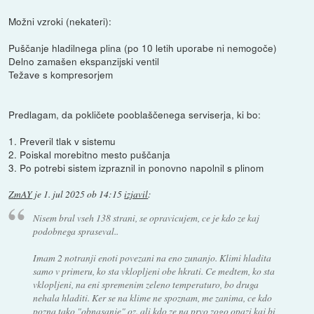
Možni vzroki (nekateri):
Puščanje hladilnega plina (po 10 letih uporabe ni nemogoče)
Delno zamašen ekspanzijski ventil
Težave s kompresorjem
Predlagam, da pokličete pooblaščenega serviserja, ki bo:
1. Preveril tlak v sistemu
2. Poiskal morebitno mesto puščanja
3. Po potrebi sistem izpraznil in ponovno napolnil s plinom
ZmAY
je
1. jul 2025 ob 14:15
izjavil
:
Nisem bral vseh 138 strani, se opravicujem, ce je kdo ze kaj
podobnega spraseval..
Imam 2 notranji enoti povezani na eno zunanjo. Klimi hladita
samo v primeru, ko sta vklopljeni obe hkrati. Ce medtem, ko sta
vklopljeni, na eni spremenim zeleno temperaturo, bo druga
nehala hladiti. Ker se na klime ne spoznam, me zanima, ce kdo
pozna tako "obnasanje" oz. ali kdo ze na prvo zogo opazi kaj bi