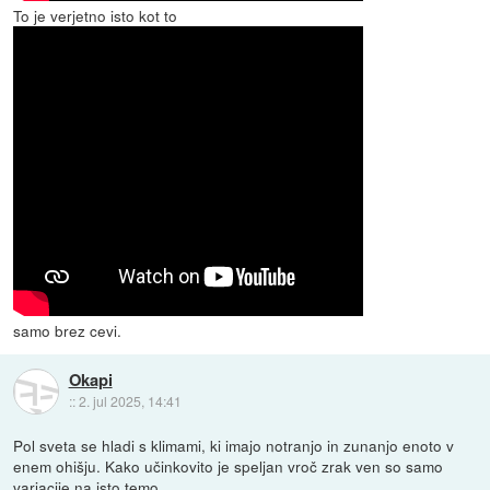
To je verjetno isto kot to
samo brez cevi.
Okapi
::
2. jul 2025, 14:41
Pol sveta se hladi s klimami, ki imajo notranjo in zunanjo enoto v
enem ohišju. Kako učinkovito je speljan vroč zrak ven so samo
variacije na isto temo.