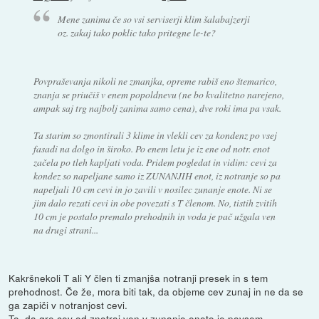
Mene zanima če so vsi serviserji klim šalabajzerji
oz. zakaj tako poklic tako pritegne le-te?
Povpraševanja nikoli ne zmanjka, opreme rabiš eno štemarico,
znanja se priučiš v enem popoldnevu (ne bo kvalitetno narejeno,
ampak saj trg najbolj zanima samo cena), dve roki ima pa vsak.
Ta starim so zmontirali 3 klime in vlekli cev za kondenz po vsej
fasadi na dolgo in široko. Po enem letu je iz ene od notr. enot
začela po tleh kapljati voda. Pridem pogledat in vidim: cevi za
kondez so napeljane samo iz ZUNANJIH enot, iz notranje so pa
napeljali 10 cm cevi in jo zavili v nosilec zunanje enote. Ni se
jim dalo rezati cevi in obe povezati s T členom. No, tistih zvitih
10 cm je postalo premalo prehodnih in voda je pač užgala ven
na drugi strani...
Kakršnekoli T ali Y člen ti zmanjša notranji presek in s tem
prehodnost. Če že, mora biti tak, da objeme cev zunaj in ne da se
ga zapiči v notranjost cevi.
To, da gre cev od znotraj ven v zunanjo enoto je povsem