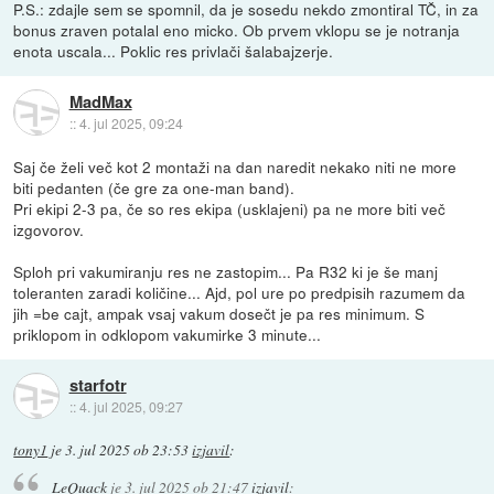
P.S.: zdajle sem se spomnil, da je sosedu nekdo zmontiral TČ, in za
bonus zraven potalal eno micko. Ob prvem vklopu se je notranja
enota uscala... Poklic res privlači šalabajzerje.
MadMax
::
4. jul 2025, 09:24
Saj če želi več kot 2 montaži na dan naredit nekako niti ne more
biti pedanten (če gre za one-man band).
Pri ekipi 2-3 pa, če so res ekipa (usklajeni) pa ne more biti več
izgovorov.
Sploh pri vakumiranju res ne zastopim... Pa R32 ki je še manj
toleranten zaradi količine... Ajd, pol ure po predpisih razumem da
jih =be cajt, ampak vsaj vakum dosečt je pa res minimum. S
priklopom in odklopom vakumirke 3 minute...
starfotr
::
4. jul 2025, 09:27
tony1
je
3. jul 2025 ob 23:53
izjavil
:
LeQuack
je
3. jul 2025 ob 21:47
izjavil
: