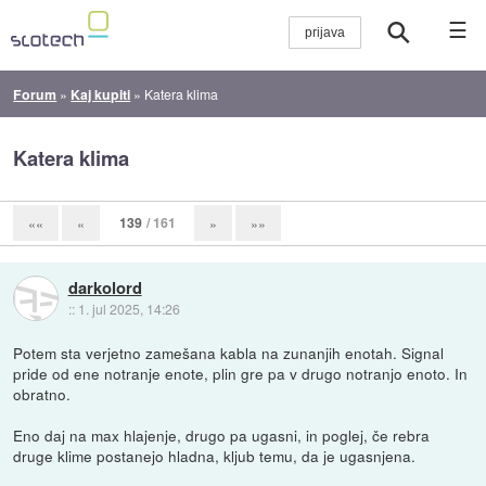
☰
Forum
»
Kaj kupiti
»
Katera klima
Katera klima
139
/ 161
««
«
»
»»
darkolord
::
1. jul 2025, 14:26
Potem sta verjetno zamešana kabla na zunanjih enotah. Signal
pride od ene notranje enote, plin gre pa v drugo notranjo enoto. In
obratno.
Eno daj na max hlajenje, drugo pa ugasni, in poglej, če rebra
druge klime postanejo hladna, kljub temu, da je ugasnjena.