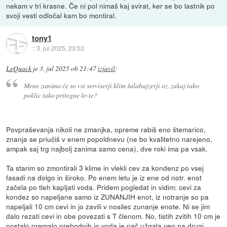
nekam v tri krasne. Če ni pol nimaš kaj svirat, ker se bo lastnik po
svoji vesti odločal kam bo montiral.
tony1
::
3. jul 2025, 23:53
LeQuack
je
3. jul 2025 ob 21:47
izjavil
:
Mene zanima če so vsi serviserji klim šalabajzerji oz. zakaj tako
poklic tako pritegne le-te?
Povpraševanja nikoli ne zmanjka, opreme rabiš eno štemarico,
znanja se priučiš v enem popoldnevu (ne bo kvalitetno narejeno,
ampak saj trg najbolj zanima samo cena), dve roki ima pa vsak.
Ta starim so zmontirali 3 klime in vlekli cev za kondenz po vsej
fasadi na dolgo in široko. Po enem letu je iz ene od notr. enot
začela po tleh kapljati voda. Pridem pogledat in vidim: cevi za
kondez so napeljane samo iz ZUNANJIH enot, iz notranje so pa
napeljali 10 cm cevi in jo zavili v nosilec zunanje enote. Ni se jim
dalo rezati cevi in obe povezati s T členom. No, tistih zvitih 10 cm je
postalo premalo prehodnih in voda je pač užgala ven na drugi