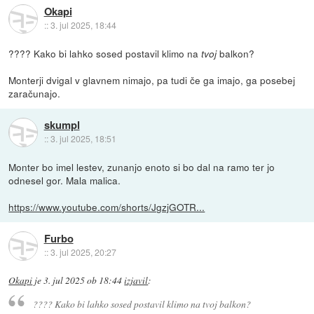
Okapi
::
3. jul 2025, 18:44
???? Kako bi lahko sosed postavil klimo na
balkon?
tvoj
Monterji dvigal v glavnem nimajo, pa tudi če ga imajo, ga posebej
zaračunajo.
skumpl
::
3. jul 2025, 18:51
Monter bo imel lestev, zunanjo enoto si bo dal na ramo ter jo
odnesel gor. Mala malica.
https://www.youtube.com/shorts/JgzjGOTR...
Furbo
::
3. jul 2025, 20:27
Okapi
je
3. jul 2025 ob 18:44
izjavil
:
???? Kako bi lahko sosed postavil klimo na
tvoj
balkon?