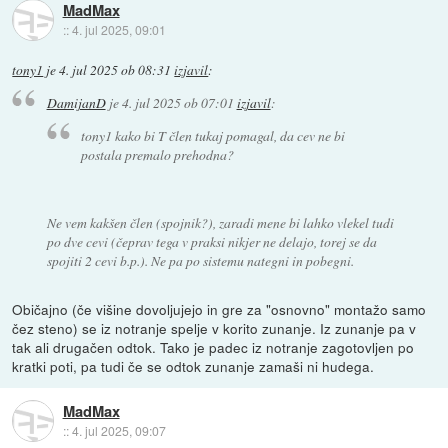
MadMax
::
4. jul 2025, 09:01
tony1
je
4. jul 2025 ob 08:31
izjavil
:
DamijanD
je
4. jul 2025 ob 07:01
izjavil
:
tony1 kako bi T člen tukaj pomagal, da cev ne bi
postala premalo prehodna?
Ne vem kakšen člen (spojnik?), zaradi mene bi lahko vlekel tudi
po dve cevi (čeprav tega v praksi nikjer ne delajo, torej se da
spojiti 2 cevi b.p.). Ne pa po sistemu nategni in pobegni.
Običajno (če višine dovoljujejo in gre za "osnovno" montažo samo
čez steno) se iz notranje spelje v korito zunanje. Iz zunanje pa v
tak ali drugačen odtok. Tako je padec iz notranje zagotovljen po
kratki poti, pa tudi če se odtok zunanje zamaši ni hudega.
MadMax
::
4. jul 2025, 09:07