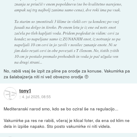
znanja se priučiš v enem popoldnevu (ne bo kvalitetno narejeno,
ampak saj trg najbolj zanima samo cena), dve roki ima pa vsak.
Ta starim so zmontirali 3 klime in vlekli cev za kondenz po vsej
fasadi na dolgo in široko. Po enem letu je iz ene od notr. enot
začela po tleh kapljati voda. Pridem pogledat in vidim: cevi za
kondez so napeljane samo iz ZUNANJIH enot, iz notranje so pa
napeljali 10 cm cevi in jo zavili v nosilec zunanje enote. Ni se
jim dalo rezati cevi in obe povezati s T členom. No, tistih zvitih
10 cm je postalo premalo prehodnih in voda je pač užgala ven
na drugi strani...
No, rabiš vsaj še izpit za pline pa orodje za konuse. Vakumirka pa
za šalabajzerja niti ni več obvezno orodje 🤨
tony1
::
4. jul 2025, 08:55
Mediteranski narod smo, kdo se bo oziral še na regulacijo...
Vakumirke pa res ne rabiš, včeraj je klical foter, da ena od klim ne
dela in izpiše napako. Sto posto vakumirke ni niti videla.