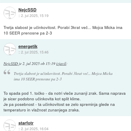
NejcSSD
::
2. jul 2025, 15:19
Tretja slabost je učinkovitost. Porabi 3krat več... Mojca Micka ima
10 SEER prenosne pa 2-3
energetik
::
2. jul 2025, 15:46
NejcSSD
je
2. jul 2025 ob 15:19
izjavil
:
Tretja slabost je učinkovitost. Porabi 3krat več... Mojca Micka
ima 10 SEER prenosne pa 2-3
To spada pod 1. točko - da notri vleče zunanji zrak. Sama naprava
je sicer podobno učinkovita kot split klime.
Je pa posebnost - ta učinkovitost se zelo spreminja glede na
temperaturo in vlažnost zunanjega zraka.
starfotr
::
2. jul 2025, 16:04