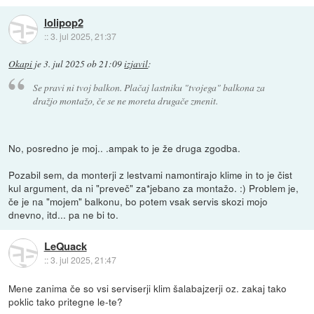
lolipop2
::
3. jul 2025, 21:37
Okapi
je
3. jul 2025 ob 21:09
izjavil
:
Se pravi ni tvoj balkon. Plačaj lastniku "tvojega" balkona za
dražjo montažo, če se ne moreta drugače zmenit.
No, posredno je moj.. .ampak to je že druga zgodba.
Pozabil sem, da monterji z lestvami namontirajo klime in to je čist
kul argument, da ni "preveč" za*jebano za montažo. :) Problem je,
če je na "mojem" balkonu, bo potem vsak servis skozi mojo
dnevno, itd... pa ne bi to.
LeQuack
::
3. jul 2025, 21:47
Mene zanima če so vsi serviserji klim šalabajzerji oz. zakaj tako
poklic tako pritegne le-te?