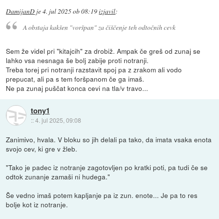
DamijanD
je
4. jul 2025 ob 08:19
izjavil
:
A obstaja kakšen "voršpan" za čiščenje teh odtočnih cevk
Sem že videl pri "kitajcih" za drobiž. Ampak če greš od zunaj se
lahko vsa nesnaga še bolj zabije proti notranji.
Treba torej pri notranji razstavit spoj pa z zrakom ali vodo
prepucat, ali pa s tem foršpanom če ga imaš.
Ne pa zunaj puščat konca cevi na tla/v travo...
tony1
::
4. jul 2025, 09:08
Zanimivo, hvala. V bloku so jih delali pa tako, da imata vsaka enota
svojo cev, ki gre v žleb.
"Tako je padec iz notranje zagotovljen po kratki poti, pa tudi če se
odtok zunanje zamaši ni hudega."
Še vedno imaš potem kapljanje pa iz zun. enote... Je pa to res
bolje kot iz notranje.