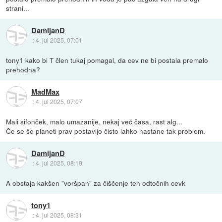
strani...
DamijanD
::
4. jul 2025, 07:01
tony1 kako bi T člen tukaj pomagal, da cev ne bi postala premalo
prehodna?
MadMax
::
4. jul 2025, 07:07
Mali sifonček, malo umazanije, nekaj več časa, rast alg...
Če se še planeti prav postavijo čisto lahko nastane tak problem.
DamijanD
::
4. jul 2025, 08:19
A obstaja kakšen "voršpan" za čiščenje teh odtočnih cevk
tony1
::
4. jul 2025, 08:31