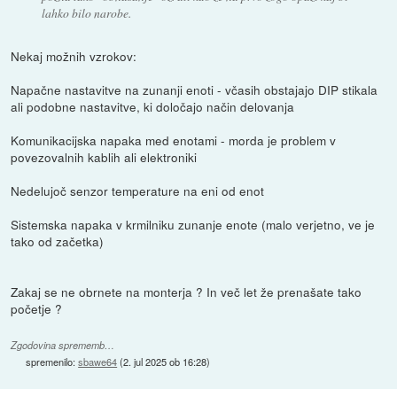
lahko bilo narobe.
Nekaj možnih vzrokov:
Napačne nastavitve na zunanji enoti - včasih obstajajo DIP stikala
ali podobne nastavitve, ki določajo način delovanja
Komunikacijska napaka med enotami - morda je problem v
povezovalnih kablih ali elektroniki
Nedelujoč senzor temperature na eni od enot
Sistemska napaka v krmilniku zunanje enote (malo verjetno, ve je
tako od začetka)
Zakaj se ne obrnete na monterja ? In več let že prenašate tako
početje ?
Zgodovina sprememb…
spremenilo:
sbawe64
(
2. jul 2025 ob 16:28
)