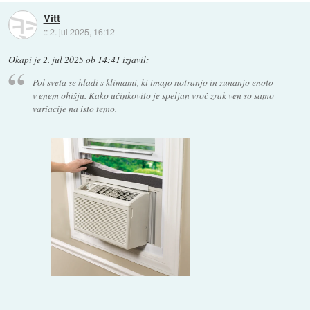
Vitt
::
2. jul 2025, 16:12
Okapi
je
2. jul 2025 ob 14:41
izjavil
:
Pol sveta se hladi s klimami, ki imajo notranjo in zunanjo enoto
v enem ohišju. Kako učinkovito je speljan vroč zrak ven so samo
variacije na isto temo.