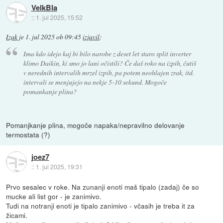
VelkBla
::
1. jul 2025, 15:52
Izak
je
1. jul 2025 ob 09:45
izjavil
:
Ima kdo idejo kaj bi bilo narobe z deset let staro split inverter
klimo Daikin, ki smo jo lani očistili? Če daš roko na izpih, čutiš
v nerednih intervalih mrzel izpih, pa potem neohlajen zrak, itd.
intervali se menjujejo na nekje 5-10 sekund. Mogoče
pomankanje plina?
Pomanjkanje plina, mogoče napaka/nepravilno delovanje
termostata (?)
joez7
::
1. jul 2025, 19:31
Prvo sesalec v roke. Na zunanji enoti maš tipalo (zadaj) če so
mucke ali list gor - je zanimivo.
Tudi na notranji enoti je tipalo zanimivo - včasih je treba it za
žicami.