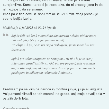
sprejemljivo. Samo narediti je treba tako, da ni prepognjena in da
ni možnosti, da se sname.
Imaš pa 2 tipa cevi. Φ18/20 mm ali Φ16/18 mm. Večji presek je
vedno boljša izbira.
MadMax
je
4. jul 2025 ob 09:24
izjavil
:
Saj če želi več kot 2 montaži na dan naredit nekako niti ne more
biti pedanten (če gre za one-man band).
Pri ekipi 2-3 pa, če so res ekipa (usklajeni) pa ne more biti več
izgovorov.
Sploh pri vakumiranju res ne zastopim... Pa R32 ki je še manj
toleranten zaradi količine... Ajd, pol ure po predpisih razumem
da jih =be cajt, ampak vsaj vakum dosečt je pa res minimum. S
priklopom in odklopom vakumirke 3 minute...
Predvsem pa se klim ne naroča in montira junija, julija ali avgusta.
Vsi pametni klimaši se teh montaž ne gredo, saj imajo dovolj dela v
ostalih delih leta.
Zgodovina sprememb…