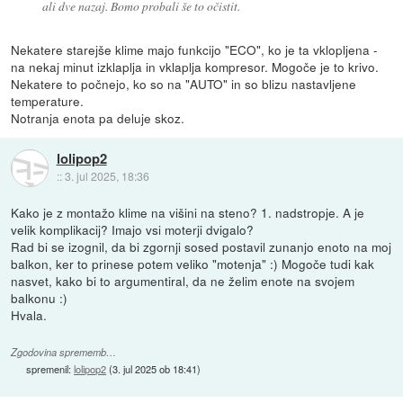
ali dve nazaj. Bomo probali še to očistit.
Nekatere starejše klime majo funkcijo "ECO", ko je ta vklopljena -
na nekaj minut izklaplja in vklaplja kompresor. Mogoče je to krivo.
Nekatere to počnejo, ko so na "AUTO" in so blizu nastavljene
temperature.
Notranja enota pa deluje skoz.
lolipop2
::
3. jul 2025, 18:36
Kako je z montažo klime na višini na steno? 1. nadstropje. A je
velik komplikacij? Imajo vsi moterji dvigalo?
Rad bi se izognil, da bi zgornji sosed postavil zunanjo enoto na moj
balkon, ker to prinese potem veliko "motenja" :) Mogoče tudi kak
nasvet, kako bi to argumentiral, da ne želim enote na svojem
balkonu :)
Hvala.
Zgodovina sprememb…
spremenil:
lolipop2
(
3. jul 2025 ob 18:41
)