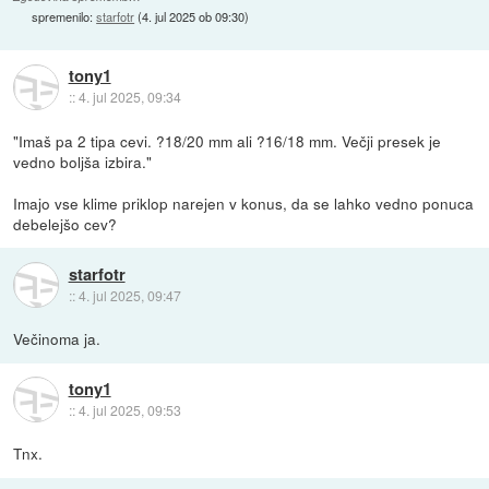
spremenilo:
starfotr
(
4. jul 2025 ob 09:30
)
tony1
::
4. jul 2025, 09:34
"Imaš pa 2 tipa cevi. ?18/20 mm ali ?16/18 mm. Večji presek je
vedno boljša izbira."
Imajo vse klime priklop narejen v konus, da se lahko vedno ponuca
debelejšo cev?
starfotr
::
4. jul 2025, 09:47
Večinoma ja.
tony1
::
4. jul 2025, 09:53
Tnx.