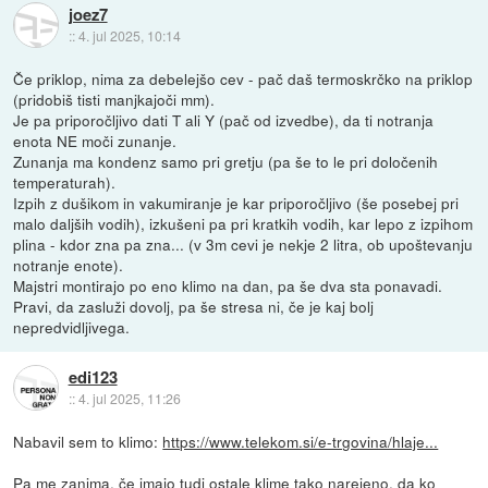
joez7
::
4. jul 2025, 10:14
Če priklop, nima za debelejšo cev - pač daš termoskrčko na priklop
(pridobiš tisti manjkajoči mm).
Je pa priporočljivo dati T ali Y (pač od izvedbe), da ti notranja
enota NE moči zunanje.
Zunanja ma kondenz samo pri gretju (pa še to le pri določenih
temperaturah).
Izpih z dušikom in vakumiranje je kar priporočljivo (še posebej pri
malo daljših vodih), izkušeni pa pri kratkih vodih, kar lepo z izpihom
plina - kdor zna pa zna... (v 3m cevi je nekje 2 litra, ob upoštevanju
notranje enote).
Majstri montirajo po eno klimo na dan, pa še dva sta ponavadi.
Pravi, da zasluži dovolj, pa še stresa ni, če je kaj bolj
nepredvidljivega.
edi123
::
4. jul 2025, 11:26
Nabavil sem to klimo:
https://www.telekom.si/e-trgovina/hlaje...
Pa me zanima, če imajo tudi ostale klime tako narejeno, da ko