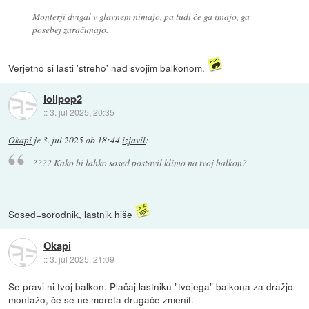
Monterji dvigal v glavnem nimajo, pa tudi če ga imajo, ga
posebej zaračunajo.
Verjetno si lasti 'streho' nad svojim balkonom.
lolipop2
::
3. jul 2025, 20:35
Okapi
je
3. jul 2025 ob 18:44
izjavil
:
???? Kako bi lahko sosed postavil klimo na
tvoj
balkon?
Sosed=sorodnik, lastnik hiše
Okapi
::
3. jul 2025, 21:09
Se pravi ni tvoj balkon. Plačaj lastniku "tvojega" balkona za dražjo
montažo, če se ne moreta drugače zmenit.