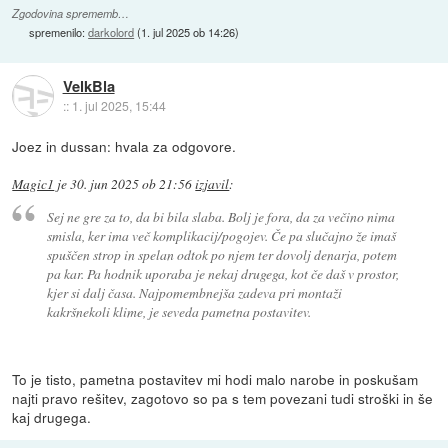
Zgodovina sprememb…
spremenilo:
darkolord
(
1. jul 2025 ob 14:26
)
VelkBla
::
1. jul 2025, 15:44
Joez in dussan: hvala za odgovore.
Magic1
je
30. jun 2025 ob 21:56
izjavil
:
Sej ne gre za to, da bi bila slaba. Bolj je fora, da za večino nima
smisla, ker ima več komplikacij/pogojev. Če pa slučajno že imaš
spuščen strop in spelan odtok po njem ter dovolj denarja, potem
pa kar. Pa hodnik uporaba je nekaj drugega, kot če daš v prostor,
kjer si dalj časa. Najpomembnejša zadeva pri montaži
kakršnekoli klime, je seveda pametna postavitev.
To je tisto, pametna postavitev mi hodi malo narobe in poskušam
najti pravo rešitev, zagotovo so pa s tem povezani tudi stroški in še
kaj drugega.