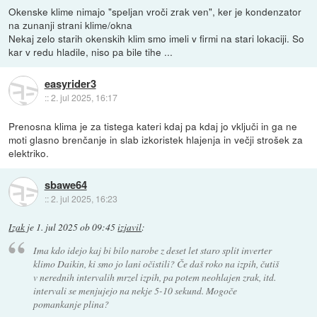
Okenske klime nimajo "speljan vroči zrak ven", ker je kondenzator
na zunanji strani klime/okna
Nekaj zelo starih okenskih klim smo imeli v firmi na stari lokaciji. So
kar v redu hladile, niso pa bile tihe ...
easyrider3
::
2. jul 2025, 16:17
Prenosna klima je za tistega kateri kdaj pa kdaj jo vključi in ga ne
moti glasno brenčanje in slab izkoristek hlajenja in večji strošek za
elektriko.
sbawe64
::
2. jul 2025, 16:23
Izak
je
1. jul 2025 ob 09:45
izjavil
:
Ima kdo idejo kaj bi bilo narobe z deset let staro split inverter
klimo Daikin, ki smo jo lani očistili? Če daš roko na izpih, čutiš
v nerednih intervalih mrzel izpih, pa potem neohlajen zrak, itd.
intervali se menjujejo na nekje 5-10 sekund. Mogoče
pomankanje plina?