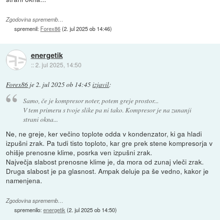
Zgodovina sprememb…
spremenil:
Forex86
(
2. jul 2025 ob 14:46
)
energetik
::
2. jul 2025, 14:50
Forex86
je
2. jul 2025 ob 14:45
izjavil
:
Samo, če je kompresor noter, potem greje prostor...
V tem primeru s tvoje slike pa ni tako. Kompresor je na zunanji
strani okna...
Ne, ne greje, ker večino toplote odda v kondenzator, ki ga hladi
izpušni zrak. Pa tudi tisto toploto, kar gre prek stene kompresorja v
ohišje prenosne klime, posrka ven izpušni zrak.
Največja slabost prenosne klime je, da mora od zunaj vleči zrak.
Druga slabost je pa glasnost. Ampak deluje pa še vedno, kakor je
namenjena.
Zgodovina sprememb…
spremenilo:
energetik
(
2. jul 2025 ob 14:50
)