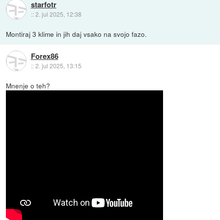
starfotr
::
2. jul 2025, 12:38
Montiraj 3 klime in jih daj vsako na svojo fazo.
Forex86
::
2. jul 2025, 13:15
Mnenje o teh?