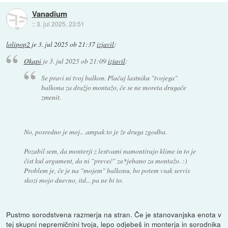
Vanadium
::
3. jul 2025, 23:51
lolipop2
je
3. jul 2025 ob 21:37
izjavil
:
Okapi
je
3. jul 2025 ob 21:09
izjavil
:
Se pravi ni tvoj balkon. Plačaj lastniku "tvojega"
balkona za dražjo montažo, če se ne moreta drugače
zmenit.
No, posredno je moj.. .ampak to je že druga zgodba.
Pozabil sem, da monterji z lestvami namontirajo klime in to je
čist kul argument, da ni "preveč" za*jebano za montažo. :)
Problem je, če je na "mojem" balkonu, bo potem vsak servis
skozi mojo dnevno, itd... pa ne bi to.
Pustmo sorodstvena razmerja na stran. Če je stanovanjska enota v
tej skupni nepremičnini tvoja, lepo odjebeš in monterja in sorodnika