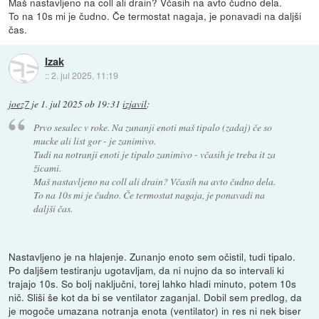
Maš nastavljeno na coll ali drain? Včasih na avto čudno dela.
To na 10s mi je čudno. Če termostat nagaja, je ponavadi na daljši
čas.
Izak
::
2. jul 2025, 11:19
joez7
je
1. jul 2025 ob 19:31
izjavil
:
Prvo sesalec v roke. Na zunanji enoti maš tipalo (zadaj) če so
mucke ali list gor - je zanimivo.
Tudi na notranji enoti je tipalo zanimivo - včasih je treba it za
žicami.
Maš nastavljeno na coll ali drain? Včasih na avto čudno dela.
To na 10s mi je čudno. Če termostat nagaja, je ponavadi na
daljši čas.
Nastavljeno je na hlajenje. Zunanjo enoto sem očistil, tudi tipalo.
Po daljšem testiranju ugotavljam, da ni nujno da so intervali ki
trajajo 10s. So bolj naključni, torej lahko hladi minuto, potem 10s
nič. Sliši še kot da bi se ventilator zaganjal. Dobil sem predlog, da
je mogoče umazana notranja enota (ventilator) in res ni nek biser