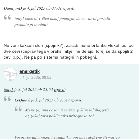
DamijanD
je
4. jul 2025 ob 07:01
izjavil
:
tony1 kako bi T člen tukaj pomagal, da cev ne bi postala
premalo prehodna?
Ne vem kakšen člen (spojnik?), zaradi mene bi lahko vlekel tudi po
dve cevi (čeprav tega v praksi nikjer ne delajo, torej se da spojiti 2
cevi b.p.). Ne pa po sistemu nategni in pobegni.
energetik
::
4. jul 2025, 08:52
tony1
je
3. jul 2025 ob 23:53
izjavil
:
LeQuack
je
3. jul 2025 ob 21:47
izjavil
:
Mene zanima če so vsi serviserji klim šalabajzerji
oz. zakaj tako poklic tako pritegne le-te?
Povpraševanja nikoli ne zmanjka, opreme rabiš eno štemarico,