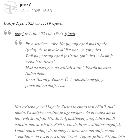
joez7
::
3. jul 2025, 16:53
Izak
je
2. jul 2025 ob 11:19
izjavil
:
joez7
je
1. jul 2025 ob 19:31
izjavil
:
Prvo sesalec v roke. Na zunanji enoti maš tipalo
(zadaj) če so mucke ali list gor - je zanimivo.
Tudi na notranji enoti je tipalo zanimivo - včasih je
treba it za žicami.
Maš nastavljeno na coll ali drain? Včasih na avto
čudno dela.
To na 10s mi je čudno. Če termostat nagaja, je
ponavadi na daljši čas.
Nastavljeno je na hlajenje. Zunanjo enoto sem očistil, tudi
tipalo. Po daljšem testiranju ugotavljam, da ni nujno da so
intervali ki trajajo 10s. So bolj naključni, torej lahko hladi
minuto, potem 10s nič. Sliši še kot da bi se ventilator zaganjal.
Dobil sem predlog, da je mogoče umazana notranja enota
(ventilator) in res ni nek biser čistoče, čeprav je bila čiščena leto