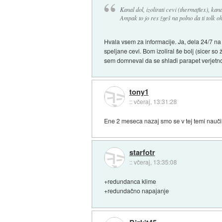
Kanal dol, izolirati cevi (thermaflex), kana
Ampak to jo res žgeš na polno da ti tolk o
Hvala vsem za informacije. Ja, dela 24/7 na
speljane cevi. Bom izoliral še bolj (sicer so
sem domneval da se shladi parapet verjetno z
tony1
::
včeraj, 13:31:28
Ene 2 meseca nazaj smo se v tej temi naučil
starfotr
::
včeraj, 13:35:08
+redundanca klime
+redundačno napajanje