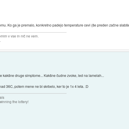
sistemu. Ko ga je premalo, konkretno padejo temperature cevi (še preden začne slabš
omim v vse in nič ne vem.
.
l še kakšne druge simptome... Kakšne čudne zvoke, led na lamelah...
nad 36C, potem mene ne bi skrbelo, ker to je 1x 4 leta. :D
als
inning the lottery!