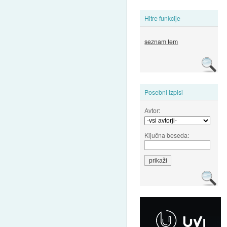
Hitre funkcije
seznam tem
Posebni izpisi
Avtor:
Ključna beseda: