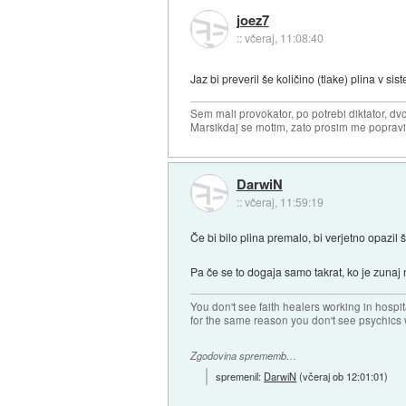
joez7
::
včeraj, 11:08:40
Jaz bi preveril še količino (tlake) plina v 
Sem mali provokator, po potrebi diktator, dv
Marsikdaj se motim, zato prosim me popravi
DarwiN
::
včeraj, 11:59:19
Če bi bilo plina premalo, bi verjetno opazi
Pa če se to dogaja samo takrat, ko je zunaj 
You don't see faith healers working in hospit
for the same reason you don't see psychics w
Zgodovina sprememb…
spremenil:
DarwiN
(
včeraj ob 12:01:01
)