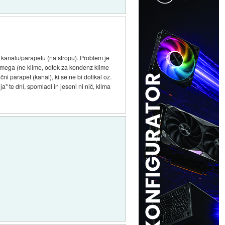
m kanalu/parapetu (na stropu). Problem je
samega (ne klime, odtok za kondenz klime
ni parapet (kanal), ki se ne bi dotikal oz.
a" te dni, spomladi in jeseni ni nič, klima