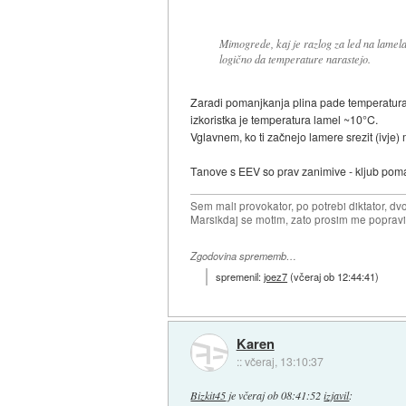
Mimogrede, kaj je razlog za led na lamel
logično da temperature narastejo.
Zaradi pomanjkanja plina pade temperatura 
izkoristka je temperatura lamel ~10°C.
Vglavnem, ko ti začnejo lamere srezit (ivje
Tanove s EEV so prav zanimive - kljub poman
Sem mali provokator, po potrebi diktator, dv
Marsikdaj se motim, zato prosim me popravi
Zgodovina sprememb…
spremenil:
joez7
(
včeraj ob 12:44:41
)
Karen
::
včeraj, 13:10:37
Bizkit45
je
včeraj ob 08:41:52
izjavil
: