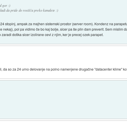
l gor :)
hladi da pride do rosišča preko kanalete :)
 24 stopinj, ampak za majhen sistemski prostor (server room). Kondenz na parapetu 
 že nekaj), pol pa vidimo če bo kaj bolje, sicer pa še plin dam preverit. Sem mislim 
aradi dotika sicer izolirane cevi z njim, ker je precej ozek parapet.
i, da so za 24 urno delovanje na polno namenjene drugačne "datacenter klime" kot 