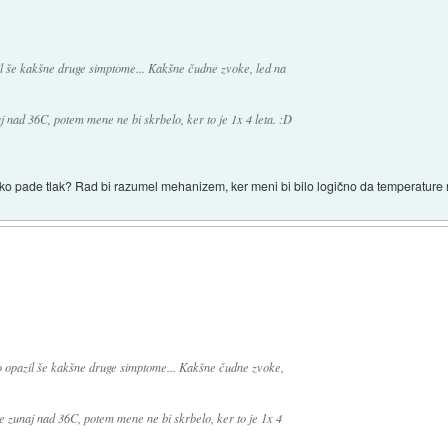
zil še kakšne druge simptome... Kakšne čudne zvoke, led na
j nad 36C, potem mene ne bi skrbelo, ker to je 1x 4 leta. :D
 ko pade tlak? Rad bi razumel mehanizem, ker meni bi bilo logično da temperature 
no opazil še kakšne druge simptome... Kakšne čudne zvoke,
je zunaj nad 36C, potem mene ne bi skrbelo, ker to je 1x 4