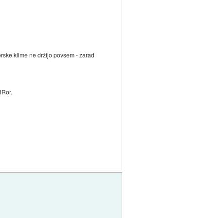
erske klime ne držijo povsem - zarad
RRor.