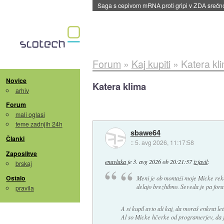
dane
Forum
»
Kaj kupiti
»
Katera kl
Novice
Katera klima
arhiv
Forum
mali oglasi
teme zadnjih 24h
sbawe64
Članki
::
5. avg 2026, 11:17:58
Zaposlitve
enavlaka
je
3. avg 2026 ob 20:21:57
izjavil
:
brskaj
Ostalo
Meni je ob montaži moje Micke rekel
delajo brezhibno. Seveda je pa fora 
pravila
A si kupil avto ali kaj, da moraš enkrat le
Al so Micke hčerke od programerjev, da ji