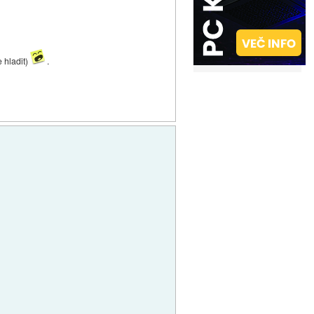
e hladit)
.