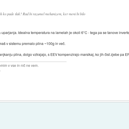
ah ko pade tlak? Rad bi razumel mehanizem, ker meni bi bilo
uparjanja. Idealna temperatura na lamelah je okoli 6°C - tega pa se tanove invert
) maš v sistemu premalo plina ~100g in več.
jkanju plina, dolgo vztrajajo, s EEV kompenzirajo marsikaj, ko jih čist zjebe pa E
omim v vse in nič ne vem.
.