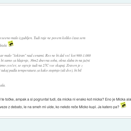
n vseeno malo izgubljen. Tudi raje ne povem koliko časa sem
ubishi
ar malo "šokiran" nad cenami. Res ne bi dal več kot 900-1.000
l bi samo za hlajenje, 36m2 dnevna soba, okna slaba in na južni
samo zvečer, se ogreje tudi na 27C vse skupaj. Zraven je z
 tukaj padla temperatura za kako stopinjo (ali dve), bi bil
ala.
te točke, ampak a si pogruntal tudi, da micka ni enako kot micka? Eno je Micka ala 
 veze z debato, le na smeh mi uide, ko nekdo reče Micko kupi. Ja katero pa?