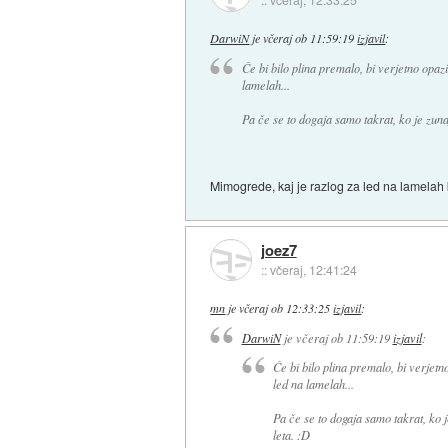
DarwiN
je
včeraj ob 11:59:19
izjavil
:
Če bi bilo plina premalo, bi verjetno opa
lamelah...
Pa če se to dogaja samo takrat, ko je zuna
Mimogrede, kaj je razlog za led na lamelah
joez7
::
včeraj, 12:41:24
mn
je
včeraj ob 12:33:25
izjavil
:
DarwiN
je
včeraj ob 11:59:19
izjavil
:
Če bi bilo plina premalo, bi verjet
led na lamelah...
Pa če se to dogaja samo takrat, ko 
leta. :D