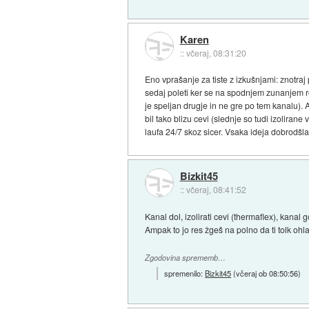
Karen
::
včeraj, 08:31:20
Eno vprašanje za tiste z izkušnjami: znotra
sedaj poleti ker se na spodnjem zunanjem r
je speljan drugje in ne gre po tem kanalu). A
bil tako blizu cevi (slednje so tudi izoliran
laufa 24/7 skoz sicer. Vsaka ideja dobrodšla
Bizkit45
::
včeraj, 08:41:52
Kanal dol, izolirati cevi (thermaflex), kanal go
Ampak to jo res žgeš na polno da ti tolk ohl
Zgodovina sprememb…
spremenilo:
Bizkit45
(
včeraj ob 08:50:56
)