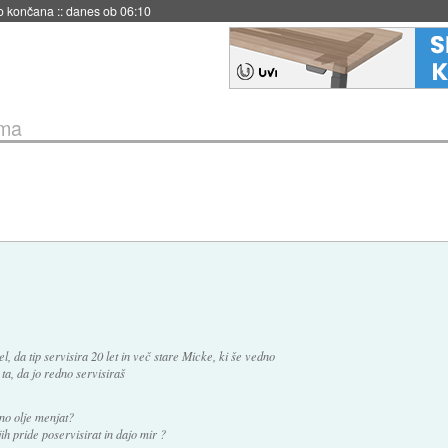
s ob 06:09
ima
, da tip servisira 20 let in več stare Micke, ki še vedno
ta, da jo redno servisiraš
tno olje menjat?
h pride poservisirat in dajo mir ?