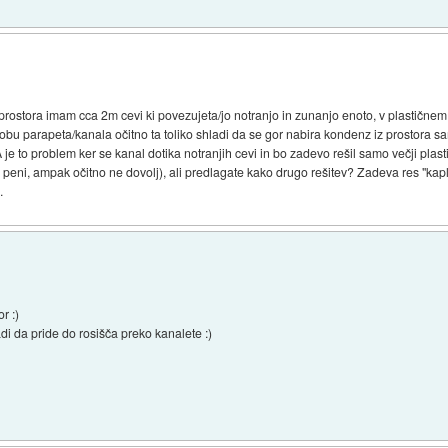
j prostora imam cca 2m cevi ki povezujeta/jo notranjo in zunanjo enoto, v plastične
obu parapeta/kanala očitno ta toliko shladi da se gor nabira kondenz iz prostora 
 je to problem ker se kanal dotika notranjih cevi in bo zadevo rešil samo večji plastič
e v peni, ampak očitno ne dovolj), ali predlagate kako drugo rešitev? Zadeva res "kaplj
.
r :)
adi da pride do rosišča preko kanalete :)