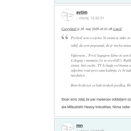
aytim
::
včeraj, 12:32:31
CoreySteel
je
26. maj 2026 ob 01:46
izjavil
:
Prebral sem verjetno 50 strani te nitke i
rabil, da sem pogruntal, da je micka mits
Vglavnem... Prvič kupujem klimo in sem k
€ skupaj z montažo (že to overkill?). Rabi
strani, štiri osebe, TV ki laufa večinoma 
odprtimi vrati povezana kuhinja, če bi tudi
navdušen.
Bom hvaležen za kakršenkoli predlog. Hv
Sicer smo zdaj že par mesecev oddaljeni od 
ala Mitsubishi Heavy Industries. Nima neke
mn
::
včeraj, 12:33:25