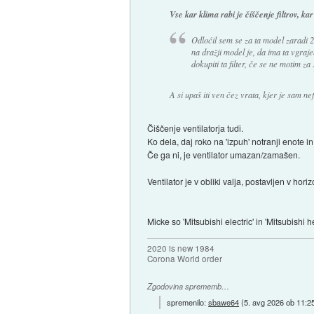
Vse kar klima rabi je čiščenje filtrov, kar
Odloćil sem se za ta model zaradi 2.
na dražji model je, da ima ta vgrajen
dokupiti ta filter, če se ne motim 
A si upaš iti ven čez vrata, kjer je sam nef
Čiščenje ventilatorja tudi.
Ko dela, daj roko na 'izpuh' notranji enote in 
Če ga ni, je ventilator umazan/zamašen.
Ventilator je v obliki valja, postavljen v horiz
Micke so 'Mitsubishi electric' in 'Mitsubishi h
2020 is new 1984
Corona World order
Zgodovina sprememb…
spremenilo:
sbawe64
(
5. avg 2026 ob 11:2