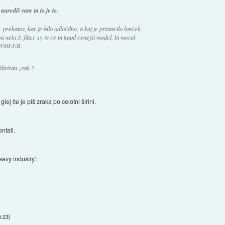
 narediš sam in to je to
.
 prekatov, kar je bilo odločilno, a kaj je pristavilo lonček
i neki 3. filter xy in če bi kupil cenejši model, bi moral
za 350EUR.
iltriran zrak ?
glej če je piš zraka po celotni širini.
ontali.
eavy industry'.
5:23
)