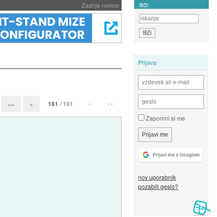
Išči:
Zadnje novice
Prijava
161
/ 161
»
»»
««
«
Zapomni si me
nov uporabnik
pozabili geslo?