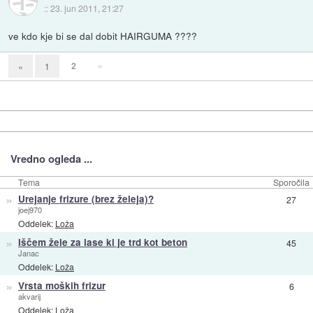
::
23. jun 2011, 21:27
ve kdo kje bi se dal dobit HAIRGUMA ????
2
»
«
1
Vredno ogleda ...
Tema
Sporočila
»
Urejanje frizure (brez želeja)?
27
joej970
Oddelek:
Loža
»
Iščem žele za lase ki je trd kot beton
45
Janac
Oddelek:
Loža
»
Vrsta moških frizur
6
akvarij
Oddelek:
Loža