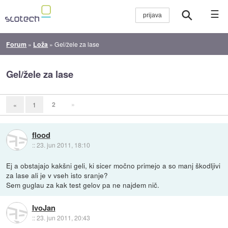
☰
Forum
»
Loža
»
Gel/žele za lase
Gel/žele za lase
2
»
«
1
flood
::
23. jun 2011, 18:10
Ej a obstajajo kakšni geli, ki sicer močno primejo a so manj škodljivi
za lase ali je v vseh isto sranje?
Sem guglau za kak test gelov pa ne najdem nič.
IvoJan
::
23. jun 2011, 20:43