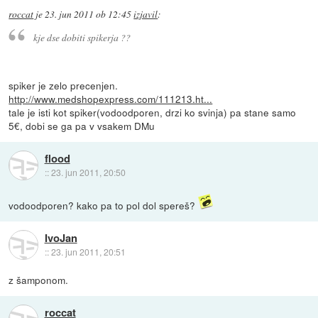
roccat
je
23. jun 2011 ob 12:45
izjavil
:
kje dse dobiti spikerja ??
spiker je zelo precenjen.
http://www.medshopexpress.com/111213.ht...
tale je isti kot spiker(vodoodporen, drzi ko svinja) pa stane samo
5€, dobi se ga pa v vsakem DMu
flood
::
23. jun 2011, 20:50
vodoodporen? kako pa to pol dol spereš?
IvoJan
::
23. jun 2011, 20:51
z šamponom.
roccat