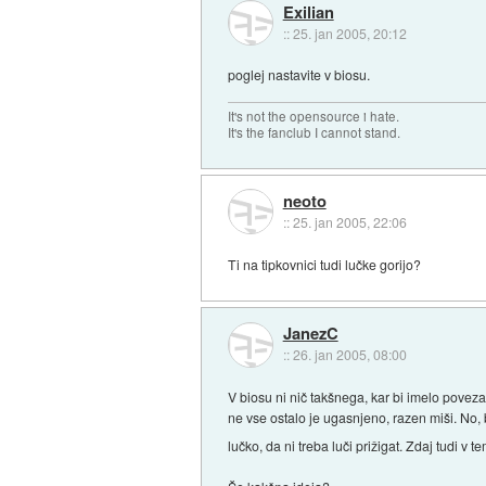
Exilian
::
25. jan 2005, 20:12
poglej nastavite v biosu.
It's not the opensource i hate.
It's the fanclub I cannot stand.
neoto
::
25. jan 2005, 22:06
Ti na tipkovnici tudi lučke gorijo?
JanezC
::
26. jan 2005, 08:00
V biosu ni nič takšnega, kar bi imelo povez
ne vse ostalo je ugasnjeno, razen miši. No
lučko, da ni treba luči prižigat. Zdaj tudi v