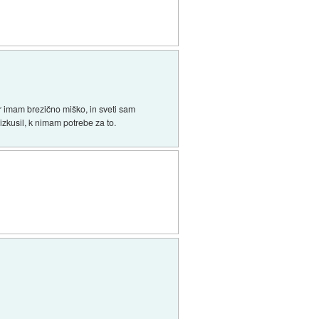
r imam brezično miško, in sveti sam
izkusil, k nimam potrebe za to.