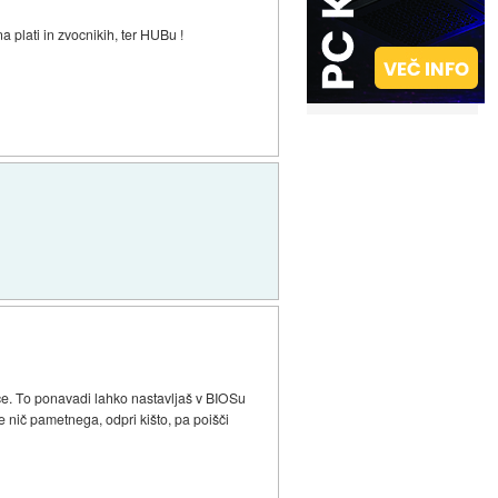
na plati in zvocnikih, ter HUBu !
nice. To ponavadi lahko nastavljaš v BIOSu
 nič pametnega, odpri kišto, pa poišči