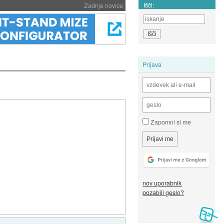
Išči:
Zadnje novice
Prijava
Zapomni si me
nov uporabnik
pozabili geslo?