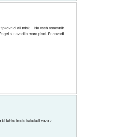
ipkovnici ali miski... Na vseh osnovnih
Pogel si navodila mora pisat. Ponavadi
r bi lahko imelo kakokoli vezo z