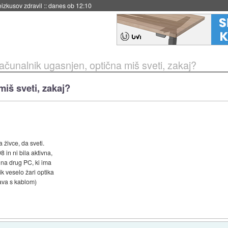
naslednji dve leti
::
danes ob 11:37
ačunalnik ugasnjen, optična miš sveti, zakaj?
iš sveti, zakaj?
 živce, da sveti.
8 in ni bila aktivna,
 na drug PC, ki ima
k veselo žari optika
zava s kablom)