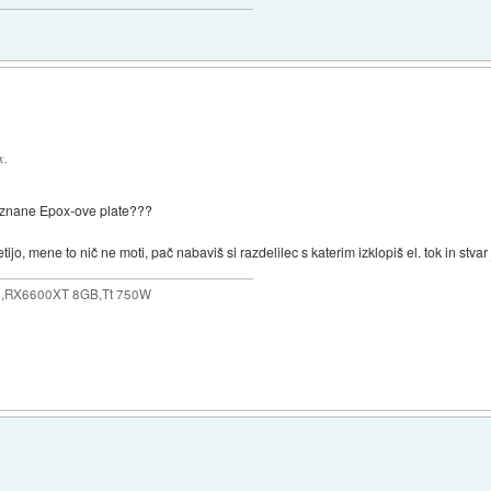
x.
o znane Epox-ove plate???
etijo, mene to nič ne moti, pač nabaviš si razdelilec s katerim izklopiš el. tok in stvar
,RX6600XT 8GB,Tt 750W