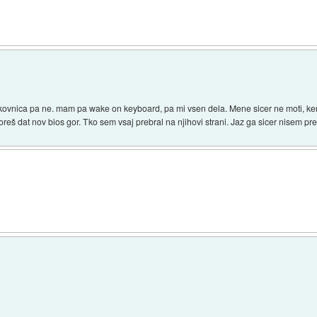
pkovnica pa ne. mam pa wake on keyboard, pa mi vsen dela. Mene sicer ne moti, ke
oreš dat nov bios gor. Tko sem vsaj prebral na njihovi strani. Jaz ga sicer nisem pre