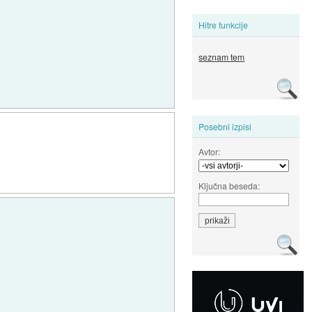
Hitre funkcije
seznam tem
Posebni izpisi
Avtor:
Ključna beseda: