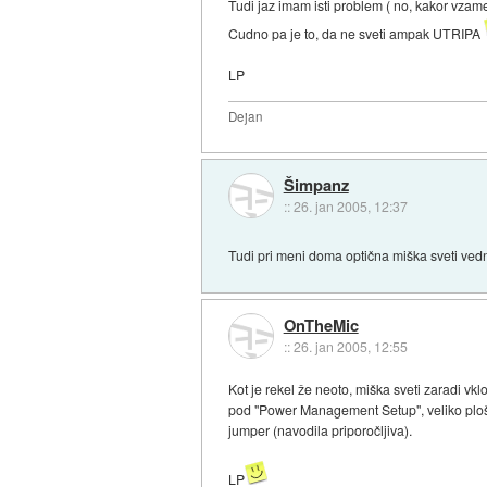
Tudi jaz imam isti problem ( no, kakor vzam
Cudno pa je to, da ne sveti ampak UTRIPA
LP
Dejan
Šimpanz
::
26. jan 2005, 12:37
Tudi pri meni doma optična miška sveti ved
OnTheMic
::
26. jan 2005, 12:55
Kot je rekel že neoto, miška sveti zaradi vk
pod "Power Management Setup", veliko plošč 
jumper (navodila priporočljiva).
LP