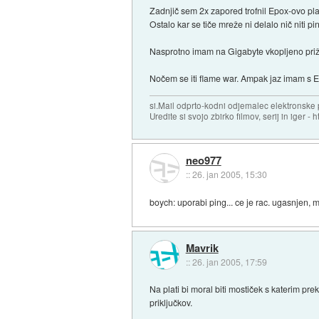
Zadnjič sem 2x zapored trofnil Epox-ovo pla
Ostalo kar se tiče mreže ni delalo nič niti
Nasprotno imam na Gigabyte vkopljeno prižig
Nočem se iti flame war. Ampak jaz imam s Ep
si.Mail odprto-kodni odjemalec elektronske po
Uredite si svojo zbirko filmov, serij in iger - ht
neo977
::
26. jan 2005, 15:30
boych: uporabi ping... ce je rac. ugasnjen, m
Mavrik
::
26. jan 2005, 17:59
Na plati bi moral biti mostiček s katerim p
priključkov.