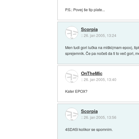
P.S.: Povej še tip plate...
Scorpia
::
26. jan 2005, 13:24
Men tudi gori lučka na miški(mam epox), ti
sprejemnik. Če pa nočeš da ti to več gori, m
OnTheMic
::
26. jan 2005, 13:40
Kater EPOX?
Scorpia
::
26. jan 2005, 13:56
4SDA5I kolikor se spomnim.