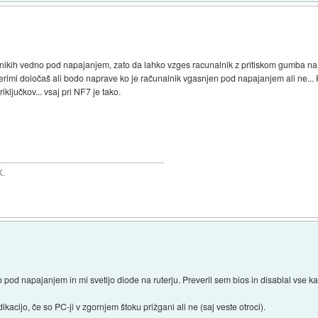
lnikih vedno pod napajanjem, zato da lahko vzges racunalnik z pritiskom gumba na t
rimi določaš ali bodo naprave ko je računalnik vgasnjen pod napajanjem ali ne... 
iključkov... vsaj pri NF7 je tako.
K.
od napajanjem in mi svetijo diode na ruterju. Preveril sem bios in disablal vse ka
acijo, če so PC-ji v zgornjem štoku prižgani ali ne (saj veste otroci).