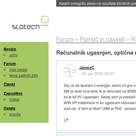
Sandisk že prodal več kot polovico SSD-jev za 
Forum
»
Pomoč in nasveti
»
R
Novice
Računalnik ugasnjen, optična m
arhiv
Forum
JanezC
mali oglasi
::
25. jan 2005, 20:07
teme zadnjih 24h
Članki
Saj ne da šparam z energijo, samo mi gre na
Miš je sicer ena leva, ki je delovala na WIN9
Zaposlitve
ko je bil PC ugasnjen. Sedaj sem jo preselil
brskaj
WIN XP inštalirane in ko ugasnem računalni
Ostalo
pod njo. V čem je štos? (Miš je PS2 - pove
pravila
LP