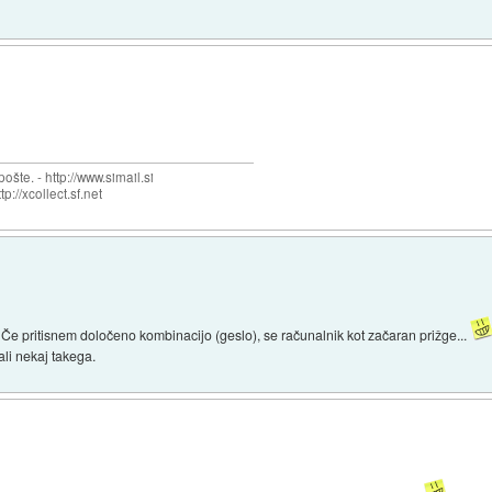
šte. - http://www.simail.si
tp://xcollect.sf.net
. Če pritisnem določeno kombinacijo (geslo), se računalnik kot začaran prižge...
ali nekaj takega.