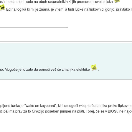
es ). Le da meni, celo na obeh racunalnikih ki jih premorem, sveti miska
Edina logika ki mi je znana, je v tem, a tudi lucke na tipkovnici gorijo, pravtako 
no. Mogoče je to zato da ponoči veš če zmanjka elektrike
.
lopljene funkcije "wake on keyboard", ki ti omogoči vklop računalnika preko tipkov
pa ima prav za to funkcijo poseben jumper na plati. Torej, če se v BIOSu ne najde