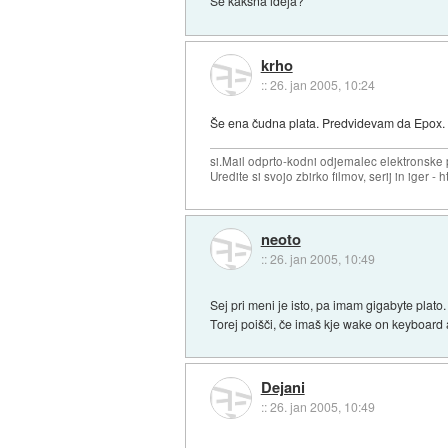
Še kakšna ideja?
krho
::
26. jan 2005, 10:24
Še ena čudna plata. Predvidevam da Epox.
si.Mail odprto-kodni odjemalec elektronske po
Uredite si svojo zbirko filmov, serij in iger - ht
neoto
::
26. jan 2005, 10:49
Sej pri meni je isto, pa imam gigabyte plato
Torej poišči, če imaš kje wake on keyboard 
Dejani
::
26. jan 2005, 10:49