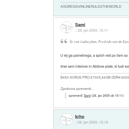
AGGRESSIVINLINERULESTHEWORLD
Sami
::
26. jan 2005, 15:11
Še ena čudna plata. Predvidevam da Epo
U lej ga pametnega, a sploh veš po čem s
Imel sem intelove in Abitove plate, ki tudi sv
B450 AORUS PRO,5700X,64GB DDR4\3200
Zgodovina sprememb…
spremenil:
Sami
(
26. jan 2005 ob 15:11
)
krho
::
26. jan 2005, 15:19