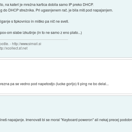
to, na kateri je mrežna kartica dobila samo IP preko DHCP.
 ping do DHCP strežnika. Pri ugasnjenem rač. je bila miš pod napajanjem.
anje s tipkovnico in miško pa nič ne sveti.
ox-om slabe izkušnje (in to ne samo z eno plato...)
šte. - http://www.simail.si
tp://xcollect.sf.net
rezna pa se vedno pod napetostjo (lucke gorijo) ti ping ne bo delal...
rekineš napajanje. Imenovati bi se moral "Keyboard poweron" ali nekaj precej podo