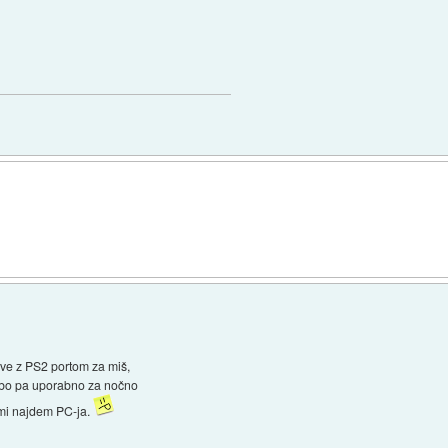
ave z PS2 portom za miš,
, bo pa uporabno za nočno
 temi najdem PC-ja.