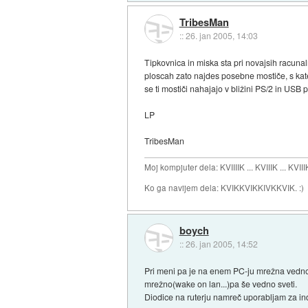
TribesMan
::
26. jan 2005, 14:03
Tipkovnica in miska sta pri novajsih racuna
ploscah zato najdes posebne mostiče, s kate
se ti mostiči nahajajo v bližini PS/2 in USB pr
LP
TribesMan
Moj kompjuter dela: KVIIIIK ... KVIIIK ... KVIII
Ko ga navijem dela: KVIKKVIKKIVKKVIK. :)
boych
::
26. jan 2005, 14:52
Pri meni pa je na enem PC-ju mrežna vedno p
mrežno(wake on lan...)pa še vedno sveti.
Diodice na ruterju namreč uporabljam za indik