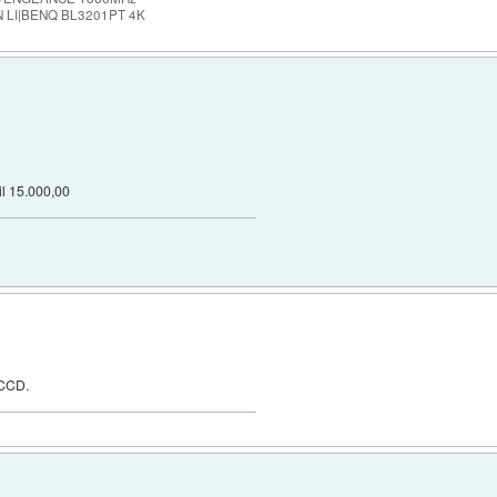
 LI|BENQ BL3201PT 4K
 15.000,00
TCCD.