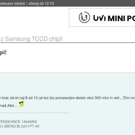
naslednji dve leti
::
včeraj ob 11:37
z Samsung TCCD chipi!
pi!
 bral, da bi naj 8 od 10 (al kol že) procesorjev delalo okol 300 mhz in več... Čim no
 maš A64....
 VENGEANCE 1866MHz
 LI|BENQ BL3201PT 4K