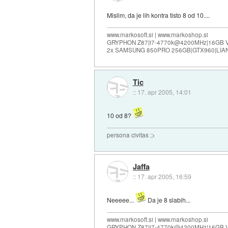
Mislim, da je lih kontra tisto 8 od 10....
www.markosoft.si | www.markoshop.si
GRYPHON Z87|i7-4770k@4200MHz|16GB
2x SAMSUNG 850PRO 256GB|GTX960|LIAN
Tic
::
17. apr 2005, 14:01
10 od 8?
persona civitas ;>
Jaffa
::
17. apr 2005, 16:59
Neeeee...
Da je 8 slabih...
www.markosoft.si | www.markoshop.si
GRYPHON Z87|i7-4770k@4200MHz|16GB