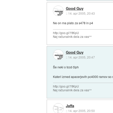
Good Guy
::
14. apr 2005, 20:43
Ne on ma plato za s478 in p4
http://goo.gl/7ItKpU
Naj računalnik dela za vas^^
Good Guy
::
14. apr 2005, 20:47
Še neki o tccd čiph
Kateri izmed apacerjevih pc4000 ramov so na
http://goo.gl/7ItKpU
Naj računalnik dela za vas^^
Jaffa
::
14. apr 2005, 20:50