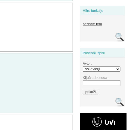
Hitre funkcije
seznam tem
Posebni izpisi
Avtor:
Ključna beseda: