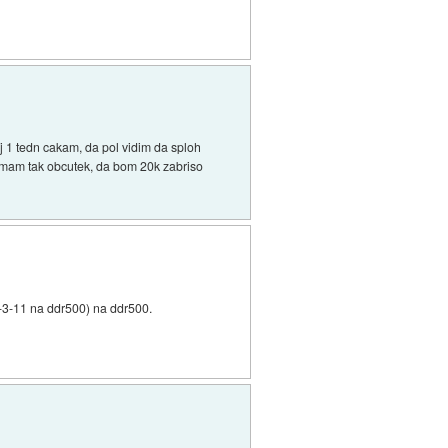
zdj 1 tedn cakam, da pol vidim da sploh
). mam tak obcutek, da bom 20k zabriso
3-3-11 na ddr500) na ddr500.