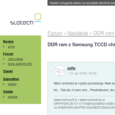
Sandisk že prodal več kot polovico SSD-jev za 
Forum
»
Navijanje
»
DDR ram 
Novice
DDR ram z Samsung TCCD chi
arhiv
Forum
mali oglasi
teme zadnjih 24h
Jaffa
Članki
::
14. apr 2005, 20:40
Zaposlitve
Mem controler je v jedru procesorja. Neki sm
brskaj
bo... Tak da, ni sam ram... Predvidevam, da
Ostalo
pravila
www.markosoft.si | www.markoshop.si
GRYPHON Z87|i7-4770k@4200MHz|16GB
2x SAMSUNG 850PRO 256GB|GTX960|LIAN