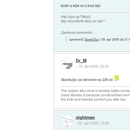
bodn a tejle so s tccd čipi
http://goo.gl/7ItKpU
Naj računalnik dela za vas^^
Zgodovina sprememb…
spremenil:
Good Guy
(
18. apr 2005 ob 21:
Dr_M
::
18. apr 2005, 22:20
Skankulja: po tanovem so 22k sit
The reason why most of society hates conse
loves liberals is because conservatives hurt
the truth and liberals comfort you with lies.
nightman
::
20. apr 2005, 19:29