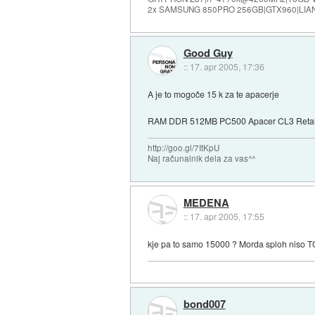
2x SAMSUNG 850PRO 256GB|GTX960|LIAN
Good Guy
::
17. apr 2005, 17:36
A je to mogoče 15 k za te apacerje
RAM DDR 512MB PC500 Apacer CL3 Retail
http://goo.gl/7ItKpU
Naj računalnik dela za vas^^
MEDENA
::
17. apr 2005, 17:55
kje pa to samo 15000 ? Morda sploh niso 
bond007