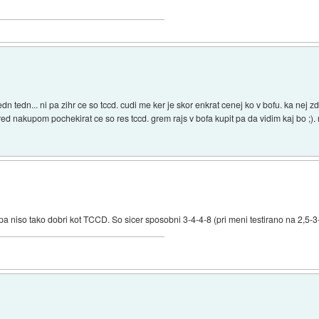
ledn tedn... ni pa zihr ce so tccd. cudi me ker je skor enkrat cenej ko v bofu. ka nej 
pred nakupom pochekirat ce so res tccd. grem rajs v bofa kupit pa da vidim kaj bo ;
pa niso tako dobri kot TCCD. So sicer sposobni 3-4-4-8 (pri meni testirano na 2,5-