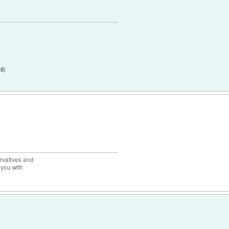
18
)
rvatives and
 you with