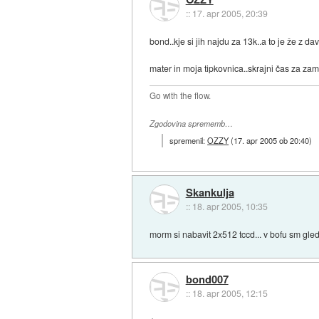
::
17. apr 2005, 20:39
bond..kje si jih najdu za 13k..a to je že z 
mater in moja tipkovnica..skrajni čas za za
Go with the flow.
Zgodovina sprememb…
spremenil:
OZZY
(
17. apr 2005 ob 20:40
)
Skankulja
::
18. apr 2005, 10:35
morm si nabavit 2x512 tccd... v bofu sm gleda
bond007
::
18. apr 2005, 12:15