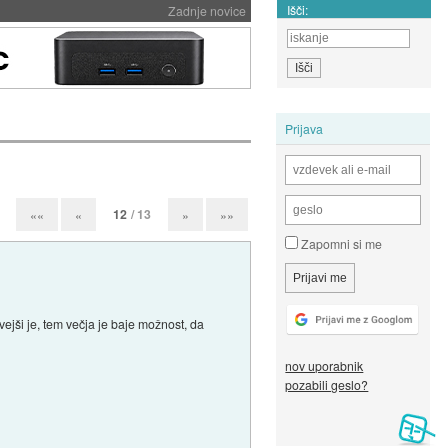
Išči:
Zadnje novice
Prijava
12
/ 13
««
«
»
»»
Zapomni si me
vejši je, tem večja je baje možnost, da
nov uporabnik
pozabili geslo?