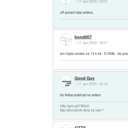
::
17. apr 2005, 18:02
uff poceni tale avtera..
bond007
::
17. apr 2005, 18:07
sm najdu enake za 13 k sit - 512Mb - še pr
Good Guy
::
17. apr 2005, 18:13
bo treba poklicat na avtero
http://goo.gl/7ItKpU
Naj računalnik dela za vas^^
OZZY