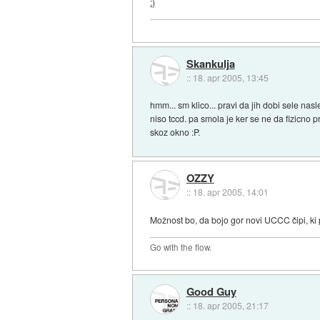
:)
Skankulja
::
18. apr 2005, 13:45
hmm... sm klico... pravi da jih dobi sele nas
niso tccd. pa smola je ker se ne da fizicno 
skoz okno :P.
OZZY
::
18. apr 2005, 14:01
Možnost bo, da bojo gor novi UCCC čipi, ki 
Go with the flow.
Good Guy
::
18. apr 2005, 21:17