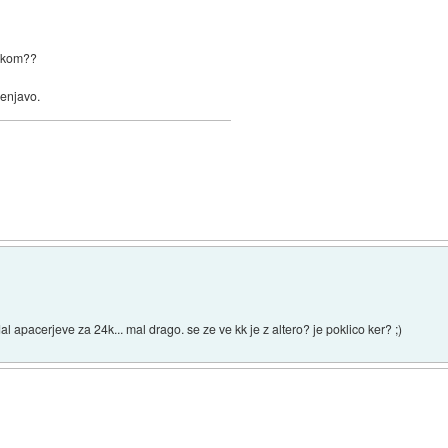
davkom??
menjavo.
l apacerjeve za 24k... mal drago. se ze ve kk je z altero? je poklico ker? ;)