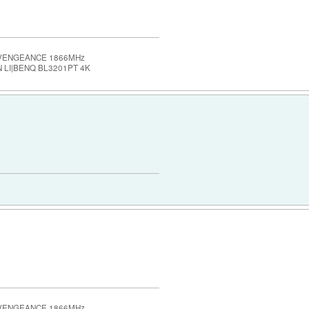
 VENGEANCE 1866MHz
 LI|BENQ BL3201PT 4K
 VENGEANCE 1866MHz