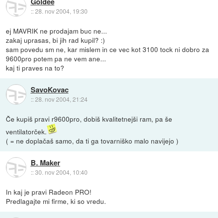
Goldee
::
28. nov 2004, 19:30
ej MAVRIK ne prodajam buc ne...
zakaj uprasas, bi jih rad kupil? :)
sam povedu sm ne, kar mislem in ce vec kot 3100 tock ni dobro za
9600pro potem pa ne vem ane...
kaj ti praves na to?
SavoKovac
::
28. nov 2004, 21:24
Če kupiš pravi r9600pro, dobiš kvalitetnejši ram, pa še
ventilatorček.
( = ne doplačaš samo, da ti ga tovarniško malo navijejo )
B. Maker
::
30. nov 2004, 10:40
In kaj je pravi Radeon PRO!
Predlagajte mi firme, ki so vredu.