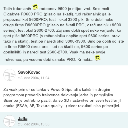
Totih frdamanih
radeonov 9600 je miljon vrst. Smo meli
Gigabyte R9600 PRO (pisalo na škatli), tud računalnik ga je
prepoznal kot 9600PRO; test - okol 3300 pik. Smo dobli neke
druge firme R9600PRO (pisalo na škatli PRO, v računalniku 9600
series), test okol 2600-2700. Zaj smo dobli spet neke varjante, ko
spet piše 9600PRO (v računalniku napiše spet 9600 series, prav
tako na škatli), test pa naredi okol 3800-3900. Smo pa dobli od iste
te firme R9600 (brez pro - tud na škatli ne, 9600 series po
gonilnikih) in naredi test 2600-2700. Vsak ma neke svoje
frekvence, pa vseeno dobi oznako PRO. Kr neki...
SavoKovac
::
3. dec 2004, 11:24
Za vsak primer se lahko v PowerStripu ali s kakšnim drugim
programom preverijo frekvence delovanja jedra in pomnilnika.
Sicer pa je potrebno paziti, da so 3D nastavitve pri vseh testiranjih
enake (FSAA, AF, Texture quality...) sicer rezultati niso primerljivi.
Jaffa
::
3. dec 2004, 13:55