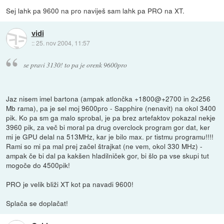
Sej lahk pa 9600 na pro naviješ sam lahk pa PRO na XT.
vidi
::
25. nov 2004, 11:57
se pravi 3130! to pa je orenk 9600pro
Jaz nisem imel bartona (ampak atlončka +1800@+2700 in 2x256
Mb rama), pa je sel moj 9600pro - Sapphire (nenavit) na okol 3400
pik. Ko pa sm ga malo sprobal, je pa brez artefaktov pokazal nekje
3960 pik, za več bi moral pa drug overclock program gor dat, ker
mi je GPU delal na 513MHz, kar je bilo max. pr tistmu programu!!!!
Rami so mi pa mal prej začel štrajkat (ne vem, okol 330 MHz) -
ampak če bi dal pa kakšen hladilniček gor, bi šlo pa vse skupi tut
mogoče do 4500pik!
PRO je velik bliži XT kot pa navadi 9600!
Splača se doplačat!