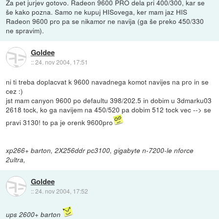
Za pet jurjev gotovo. Radeon 9600 PRO dela pri 400/300, kar se
še kako pozna. Samo ne kupuj HISovega, ker mam jaz HIS
Radeon 9600 pro pa se nikamor ne navija (ga še preko 450/330
ne spravim).
Goldee
::
24. nov 2004, 17:51
ni ti treba doplacvat k 9600 navadnega komot navijes na pro in se
cez :)
jst mam canyon 9600 po defaultu 398/202.5 in dobim u 3dmarku03
2618 tock, ko ga navijem na 450/520 pa dobim 512 tock vec --> se
pravi 3130! to pa je orenk 9600pro
xp266+ barton, 2X256ddr pc3100, gigabyte n-7200-le nforce
2ultra,
Goldee
::
24. nov 2004, 17:52
ups 2600+ barton