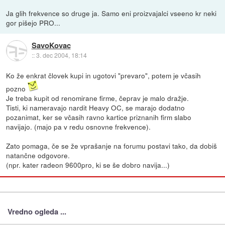
Ja glih frekvence so druge ja. Samo eni proizvajalci vseeno kr neki
gor pišejo PRO...
SavoKovac
::
3. dec 2004, 18:14
Ko že enkrat človek kupi in ugotovi "prevaro", potem je včasih
pozno
Je treba kupit od renomirane firme, čeprav je malo dražje.
Tisti, ki nameravajo nardit Heavy OC, se marajo dodatno
pozanimat, ker se včasih ravno kartice priznanih firm slabo
navijajo. (majo pa v redu osnovne frekvence).
Zato pomaga, če se že vprašanje na forumu postavi tako, da dobiš
natančne odgovore.
(npr. kater radeon 9600pro, ki se še dobro navija...)
Vredno ogleda ...