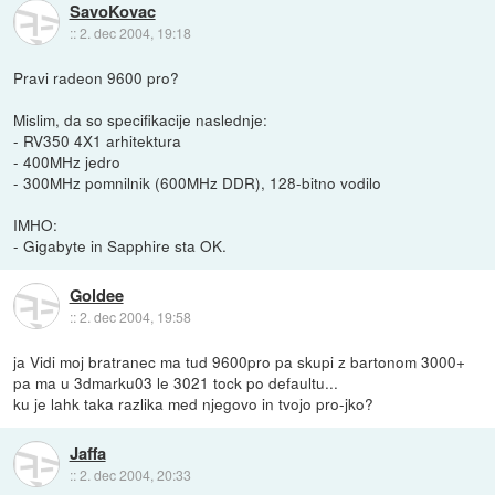
SavoKovac
::
2. dec 2004, 19:18
Pravi radeon 9600 pro?
Mislim, da so specifikacije naslednje:
- RV350 4X1 arhitektura
- 400MHz jedro
- 300MHz pomnilnik (600MHz DDR), 128-bitno vodilo
IMHO:
- Gigabyte in Sapphire sta OK.
Goldee
::
2. dec 2004, 19:58
ja Vidi moj bratranec ma tud 9600pro pa skupi z bartonom 3000+
pa ma u 3dmarku03 le 3021 tock po defaultu...
ku je lahk taka razlika med njegovo in tvojo pro-jko?
Jaffa
::
2. dec 2004, 20:33