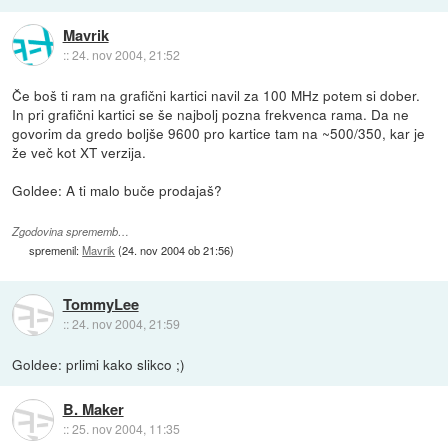
Mavrik
::
24. nov 2004, 21:52
Če boš ti ram na grafični kartici navil za 100 MHz potem si dober.
In pri grafični kartici se še najbolj pozna frekvenca rama. Da ne
govorim da gredo boljše 9600 pro kartice tam na ~500/350, kar je
že več kot XT verzija.
Goldee: A ti malo buče prodajaš?
Zgodovina sprememb…
spremenil:
Mavrik
(
24. nov 2004 ob 21:56
)
TommyLee
::
24. nov 2004, 21:59
Goldee: prlimi kako slikco ;)
B. Maker
::
25. nov 2004, 11:35