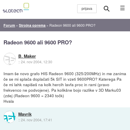
☰
Forum
»
Strojna oprema
»
Radeon 9600 ali 9600 PRO?
Radeon 9600 ali 9600 PRO?
B. Maker
::
24. nov 2004, 12:30
Imam še novo grafo HIS Radeon 9600 (325/200MHz) in me zanima
če se mi splača doplačati 5k SIT in vzeti 9600PRO? Katerega Pa
če mi lahk napišeš na kolk hercih lavfa proc in rami (pravo
frekvenco ne podvojene). Pa kolikšne bojo razlike v 3D Marku03
(zdej (Radeon 9600 = 2340 točk)
Hvala
Mavrik
::
24. nov 2004, 17:41