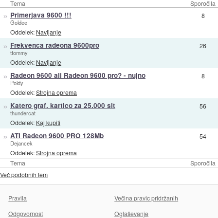
Tema
Sporočila
»
Primerjava 9600 !!!
8
Goldee
Oddelek:
Navijanje
»
Frekvenca radeona 9600pro
26
ttommy
Oddelek:
Navijanje
»
Radeon 9600 ali Radeon 9600 pro? - nujno
8
Poldy
Oddelek:
Strojna oprema
»
Katero graf. kartico za 25.000 sit
56
thundercat
Oddelek:
Kaj kupiti
»
ATI Radeon 9600 PRO 128Mb
54
Dejancek
Oddelek:
Strojna oprema
Tema
Sporočila
Več podobnih tem
Pravila
Večina pravic pridržanih
Odgovornost
Oglaševanje