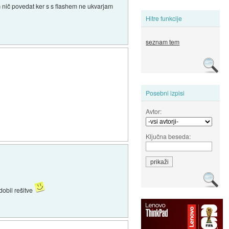
m nič povedat ker s s flashem ne ukvarjam
Hitre funkcije
seznam tem
Posebni izpisi
Avtor:
Ključna beseda:
dobil rešitve