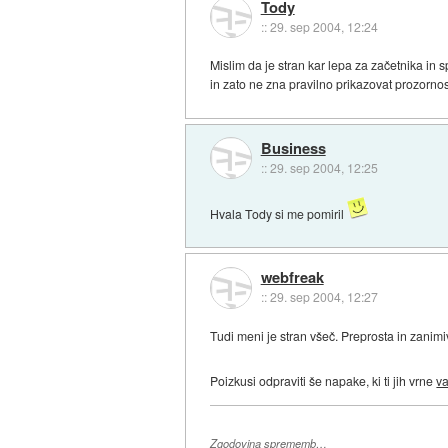
Tody
::
29. sep 2004, 12:24
Mislim da je stran kar lepa za začetnika in s
in zato ne zna pravilno prikazovat prozornos
Business
::
29. sep 2004, 12:25
Hvala Tody si me pomiril
webfreak
::
29. sep 2004, 12:27
Tudi meni je stran všeč. Preprosta in zanimi
Poizkusi odpraviti še napake, ki ti jih vrne
va
Zgodovina sprememb…