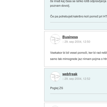
če imaš kaj časa se lahko lotiš odpravljanja
poznam dovolj.
Če pa potrebuješ kakršno koli pomoč pri HTM
Business
::
29. sep 2004, 12:50
Vsekakor bi bil vesel pomoči, ker bi rad reš
samo tak mimogrede jaz nimam pojma o htm
webfreak
::
29. sep 2004, 12:52
Poglej ZS