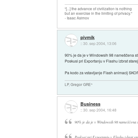
"[...] the advance of civilization is nothing
but an exercise in the limiting of privacy."
- Isaac Asimov
pivmik
::
30. sep 2004, 13:06
90% je da je v Windowsih 98 nameščena sta
Poskusi pri Exportanju v Flashu izbrat star
Pa kodo za vstavljanje Flash animacij SK
LP, Gregor GRE^
Business
::
30. sep 2004, 16:48
90% je da je v Windowsih 98 nameščena st
Poskusi pri Exportanju v Flashu izbrat st