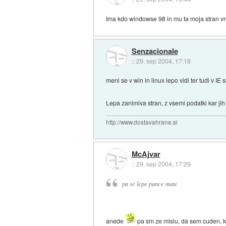
Ima kdo windowse 98 in mu ta moja stran vre
Senzacionale
::
29. sep 2004, 17:18
meni se v win in linux lepo vidi ter tudi v IE 
Lepa zanimiva stran, z vsemi podatki kar ji
http://www.dostavahrane.si
McAjvar
::
29. sep 2004, 17:29
pa se lepe punce mate
anede
pa sm ze mislu, da sem cuden, k 