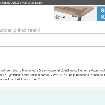
naslednji dve leti
::
včeraj ob 11:37
zličen prikaz strani!
edil sem stran v Macromedia Dreamweaver in Vključil nekaj flashov iz Macromedia 
v XP-jih izrisana tako kot sem naredil, v Win 98 in IE pa je popačena in flashi so t
 napravil narobe? Ima kdo idejo?