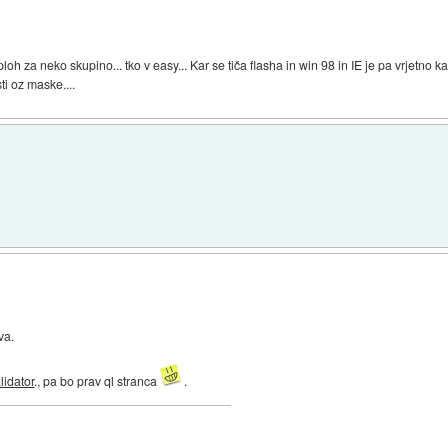
ploh za neko skupino... tko v easy... Kar se tiča flasha in win 98 in IE je pa vrjetno
ti oz maske....
va.
lidator
., pa bo prav ql stranca
.