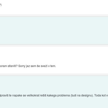
7
)
moram stisniti? Sorry jaz sem še sveži v tem.
dpraviš te napake se velikokrat rešiš kakega problema (tudi na designu). Toda kot v