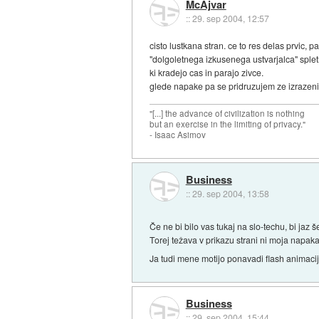
McAjvar
::
29. sep 2004, 12:57
cisto lustkana stran. ce to res delas prvic, 
"dolgoletnega izkusenega ustvarjalca" spletn
ki kradejo cas in parajo zivce.
glede napake pa se pridruzujem ze izraze
"[...] the advance of civilization is nothing
but an exercise in the limiting of privacy."
- Isaac Asimov
Business
::
29. sep 2004, 13:58
Če ne bi bilo vas tukaj na slo-techu, bi jaz š
Torej težava v prikazu strani ni moja napak
Ja tudi mene motijo ponavadi flash animacije
Business
::
29. sep 2004, 15:44