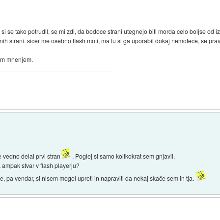
pa si se tako potrudil, se mi zdi, da bodoce strani utegnejo biti morda celo boljse od
ih strani. sicer me osebno flash moti, ma tu si ga uporabil dokaj nemotece, se pravi
nim mnenjem.
e vedno delal prvi stran
. Poglej si samo kolikokrat sem gnjavil.
a ampak stvar v flash playerju?
, pa vendar, si nisem mogel upreti in napraviti da nekaj skače sem in tja.