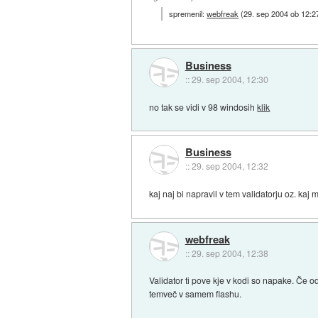
spremenil:
webfreak
(
29. sep 2004 ob 12:2
Business
::
29. sep 2004, 12:30
no tak se vidi v 98 windosih
klik
Business
::
29. sep 2004, 12:32
kaj naj bi napravil v tem validatorju oz. kaj 
webfreak
::
29. sep 2004, 12:38
Validator ti pove kje v kodi so napake. Če o
temveč v samem flashu.