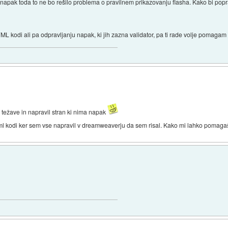
 napak toda to ne bo rešilo problema o pravilnem prikazovanju flasha. Kako bi popra
L kodi ali pa odpravljanju napak, ki jih zazna validator, pa ti rade volje pomaga
il težave in napravil stran ki nima napak
l kodi ker sem vse napravil v dreamweaverju da sem risal. Kako mi lahko pomag