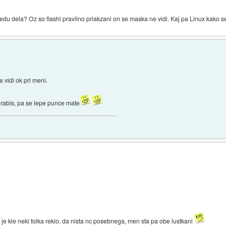
du dela? Oz so flashi pravilno priakzani on se maska ne vidi. Kaj pa Linux kako se
se vidi ok pri meni.
h rabis, pa se lepe punce mate
je kle neki folka reklo, da nista nc posebnega, men sta pa obe lustkani