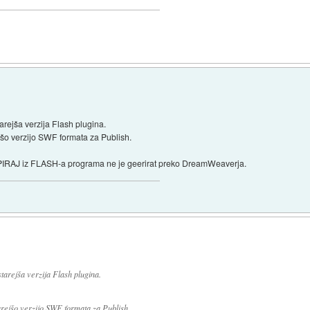
rejša verzija Flash plugina.
ejšo verzijo SWF formata za Publish.
OPIRAJ iz FLASH-a programa ne je geerirat preko DreamWeaverja.
arejša verzija Flash plugina.
arejšo verzijo SWF formata za Publish.