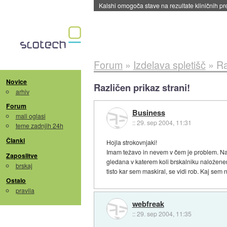
Sandisk že prodal več kot polovico SSD-jev za 
Forum
»
Izdelava spletišč
»
Ra
Novice
Različen prikaz strani!
arhiv
Forum
Business
mali oglasi
::
29. sep 2004, 11:31
teme zadnjih 24h
Članki
Hojla strokovnjaki!
Imam težavo in nevem v čem je problem. Nar
Zaposlitve
gledana v katerem koli brskalniku naloženem 
brskaj
tisto kar sem maskiral, se vidi rob. Kaj sem
Ostalo
pravila
webfreak
::
29. sep 2004, 11:35