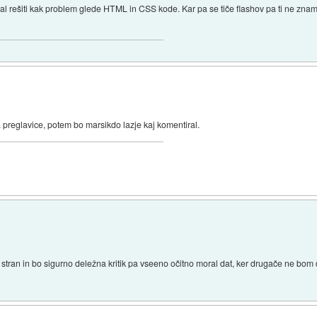
al rešiti kak problem glede HTML in CSS kode. Kar pa se tiče flashov pa ti ne zna
ca preglavice, potem bo marsikdo lazje kaj komentiral.
 stran in bo sigurno deležna kritik pa vseeno očitno moral dat, ker drugače ne bom 