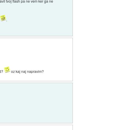
vil tvoj flash pa ne vem ker ga ne
m
.
aš?
oz kaj naj napravim?