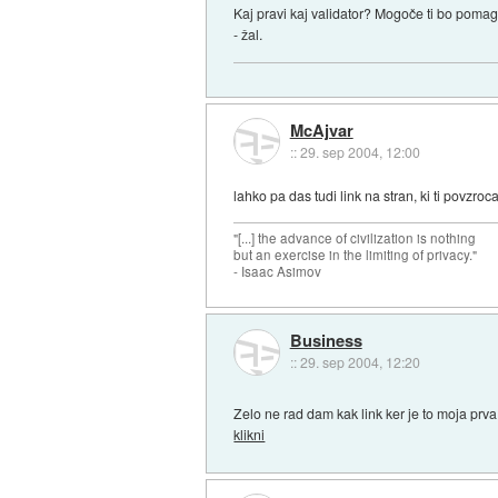
Kaj pravi kaj validator? Mogoče ti bo pomag
- žal.
McAjvar
::
29. sep 2004, 12:00
lahko pa das tudi link na stran, ki ti povzro
"[...] the advance of civilization is nothing
but an exercise in the limiting of privacy."
- Isaac Asimov
Business
::
29. sep 2004, 12:20
Zelo ne rad dam kak link ker je to moja prva
klikni