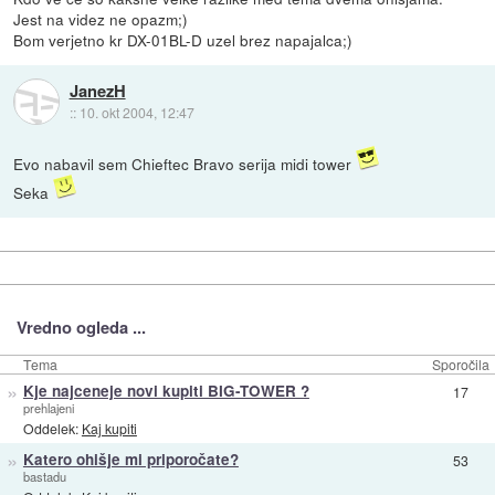
Jest na videz ne opazm;)
Bom verjetno kr DX-01BL-D uzel brez napajalca;)
JanezH
::
10. okt 2004, 12:47
Evo nabavil sem Chieftec Bravo serija midi tower
Seka
Vredno ogleda ...
Tema
Sporočila
»
Kje najceneje novi kupiti BIG-TOWER ?
17
prehlajeni
Oddelek:
Kaj kupiti
»
Katero ohišje mi priporočate?
53
bastadu