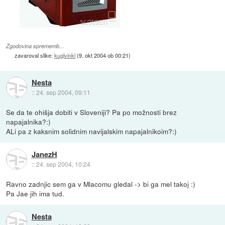
Zgodovina sprememb…
zavaroval slike:
kuglvinkl
(
9. okt 2004 ob 00:21
)
Nesta
::
24. sep 2004, 09:11
Se da te ohišja dobiti v Sloveniji? Pa po možnosti brez
napajalnika?:)
ALi pa z kaksnim solidnim navijalskim napajalnikoim?:)
JanezH
::
24. sep 2004, 10:24
Ravno zadnjic sem ga v Mlacomu gledal -> bi ga mel takoj :)
Pa Jae jih ima tud.
Nesta