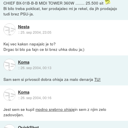
CHIEF BX-01B-B-B MIDI TOWER 360W ........ 25.500 sit
Bi bilo treba poklicat, ker prodajalec mi je rekel, da jih prodajajo
tudi brez PSU-ja.
Nesta
::
25. sep 2004, 23:05
Kej vec kaksn napajalc je to?
Drgac bi blo pa fajn ce bi brez uhka dobu ja;)
Koma
::
26. sep 2004, 00:13
Sam sem si privoscil dobra ohisja za malo denarja
TU!
Koma
::
26. sep 2004, 00:16
Jest sem se kupil
modno srebrno ohisje
in sem z njim zelo
zadovoljen.
QuickShot