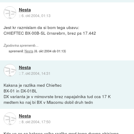
Nesta
::
6. okt 2004, 01:13
Jest kr razmislam da si bom tega ubavu:
CHIEFTEC BX-00B-SL črnsrebrn, brez ps 17.442
Zgodovina sprememb…
spremenil:
Nesta
(
6. okt 2004 ob 01:13
)
Nesta
::
7. okt 2004, 14:31
Kaksna je razlika med Chieftec
BX-01 in DX-01BL
DX varianta je v mimovrste brez napajalnika tud cca 17 K
medtem ko naj bi BX v Mlacomu dobil druh tedn
Nesta
::
8. okt 2004, 17:50
Kdo ve ce so kaksne velke razlike med tema dvema ohisjama.