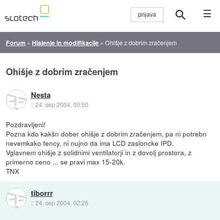
☰
Forum
»
Hlajenje in modifikacije
»
Ohišje z dobrim zračenjem
Ohišje z dobrim zračenjem
Nesta
::
24. sep 2004, 00:50
Pozdravljeni!
Pozna kdo kakšn dober ohišje z dobrim zračenjem, pa ni potrebn
nevemkako fency, ni nujno da ima LCD zasloncke IPD.
Vglavnem ohišje z solidnimi ventilatorji in z dovolj prostora, z
primerno ceno ... se pravi max 15-20k.
TNX
tiborrr
::
24. sep 2004, 02:26