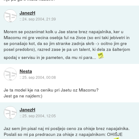
JanezH
::
24. sep 2004, 21:39
Morem se pozanimat kolk u Jae stane brez napajalnika, ker u
Mlacomu mi gre vecina osebja ful na živce (so eni taki jebivetri in
se ponašajo kot, da so jim stranke zadnja skrb -> ocitno jim gre
posel predobro), razred zase je pa un talent, ki dela za šalterjom
spodaj v servisu in je pameten, da mu ni para...
Nesta
::
25. sep 2004, 00:08
Je ta model kje na ceniku pri Jaetu oz Mlacomu?
Jest ga ne najdem:)
JanezH
::
25. sep 2004, 12:05
Jaz sem jim pisal naj mi posljejo ceno za ohisje brez napajalnika.
Poslali so mi pa predracun za ohisje z napajalnikom: OHIŠJE