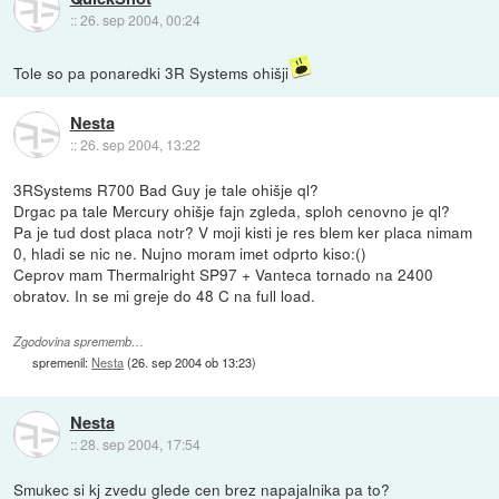
::
26. sep 2004, 00:24
Tole so pa ponaredki 3R Systems ohišji
Nesta
::
26. sep 2004, 13:22
3RSystems R700 Bad Guy je tale ohišje ql?
Drgac pa tale Mercury ohišje fajn zgleda, sploh cenovno je ql?
Pa je tud dost placa notr? V moji kisti je res blem ker placa nimam
0, hladi se nic ne. Nujno moram imet odprto kiso:()
Ceprov mam Thermalright SP97 + Vanteca tornado na 2400
obratov. In se mi greje do 48 C na full load.
Zgodovina sprememb…
spremenil:
Nesta
(
26. sep 2004 ob 13:23
)
Nesta
::
28. sep 2004, 17:54
Smukec si kj zvedu glede cen brez napajalnika pa to?