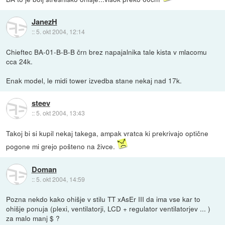
JanezH
::
5. okt 2004, 12:14
Chieftec BA-01-B-B-B črn brez napajalnika tale kista v mlacomu
cca 24k.
Enak model, le midi tower izvedba stane nekaj nad 17k.
steev
::
5. okt 2004, 13:43
Takoj bi si kupil nekaj takega, ampak vratca ki prekrivajo optične
pogone mi grejo pošteno na živce.
Doman
::
5. okt 2004, 14:59
Pozna nekdo kako ohišje v stilu TT xAsEr III da ima vse kar to
ohišje ponuja (plexi, ventilatorji, LCD + regulator ventilatorjev ... )
za malo manj $ ?