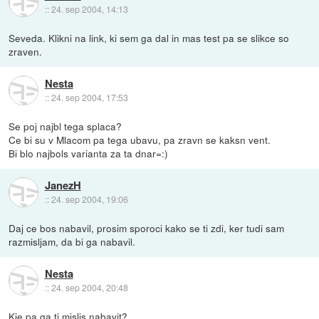
::
24. sep 2004, 14:13
Seveda. Klikni na link, ki sem ga dal in mas test pa se slikce so
zraven.
Nesta
::
24. sep 2004, 17:53
Se poj najbl tega splaca?
Ce bi su v Mlacom pa tega ubavu, pa zravn se kaksn vent.
Bi blo najbols varianta za ta dnar=:)
JanezH
::
24. sep 2004, 19:06
Daj ce bos nabavil, prosim sporoci kako se ti zdi, ker tudi sam
razmisljam, da bi ga nabavil.
Nesta
::
24. sep 2004, 20:48
Kje pa ga ti mislis nabavit?