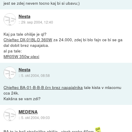
jest se zdej nevem tocno kaj bi si ubavu;)
Nesta
::
29. sep 2004, 12:40
Kaj pa tale ohišje je ql?
Chieftec DX-01BL-D 360W
za 24.000, zdej bi blo fajn ce bi se ga
dal dobit brez napajalca.
al pa tale:
MR05W 350w plexi
Nesta
::
5. okt 2004, 08:58
Chieftec BA-01-B-B-B črn brez napajalnika
tale kista v mlacomu
cca 24k.
Kakšna se vam zdi?
MEDENA
::
5. okt 2004, 09:03
BA to je bolj strešniško ohišje...visok preko 60cm