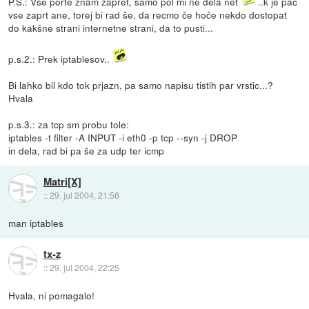
P.S.: Vse porte znam zapret, samo pol mi ne dela net
..k je pač
vse zaprt ane, torej bi rad še, da recmo če hoče nekdo dostopat
do kakšne strani internetne strani, da to pusti...
p.s.2.: Prek iptablesov..
Bi lahko bil kdo tok prjazn, pa samo napisu tistih par vrstic...?
Hvala
p.s.3.: za tcp sm probu tole:
iptables -t filter -A INPUT -i eth0 -p tcp --syn -j DROP
in dela, rad bi pa še za udp ter icmp
Matri[X]
::
29. jul 2004, 21:56
man iptables
tx-z
::
29. jul 2004, 22:25
Hvala, ni pomagalo!