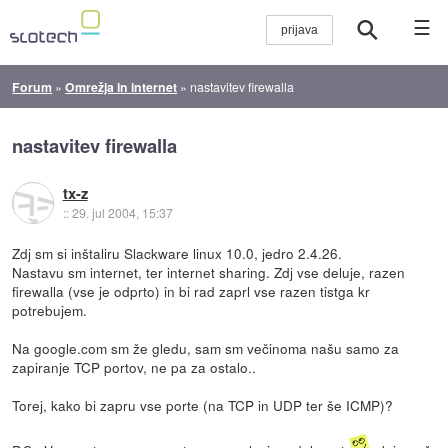
☰
Forum
»
Omrežja in internet
»
nastavitev firewalla
nastavitev firewalla
tx-z
::
29. jul 2004, 15:37
Zdj sm si inštaliru Slackware linux 10.0, jedro 2.4.26.
Nastavu sm internet, ter internet sharing. Zdj vse deluje, razen
firewalla (vse je odprto) in bi rad zaprl vse razen tistga kr
potrebujem.
Na google.com sm že gledu, sam sm večinoma našu samo za
zapiranje TCP portov, ne pa za ostalo..
Torej, kako bi zapru vse porte (na TCP in UDP ter še ICMP)?