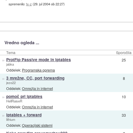
spremenilo:
tx-z
(
29. jul 2004 ob 22:27
)
Vredno ogleda ...
Tema
Sporočila
»
ProtFtp Passive mode in iptables
25
jabka
Oddelek:
Programska oprema
»
3 mrežne, CC, port forwarding
8
jezo22
Oddelek:
Omrežja in internet
»
pomoč pri iptables
10
HellRaiseR
Oddelek:
Omrežja in internet
»
iptables + forward
33
lithium
Oddelek:
Operacijski sistemi