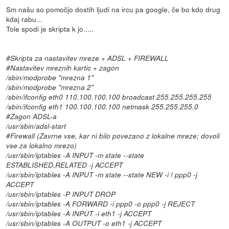
Sm našu so pomočjo dostih ljudi na ircu pa google, če bo kdo drug
kdaj rabu...
Tole spodi je skripta k jo.....
#Skripta za nastavitev mreze + ADSL + FIREWALL
#Nastavitev mreznih kartic + zagon
/sbin/modprobe "mrezna 1"
/sbin/modprobe "mrezna 2"
/sbin/ifconfig eth0 110.100.100.100 broadcast 255.255.255.255
/sbin/ifconfig eth1 100.100.100.100 netmask 255.255.255.0
#Zagon ADSL-a
/usr/sbin/adsl-start
#Firewall (Zavrne vse, kar ni bilo povezano z lokalne mreze; dovoli
vse za lokalno mrezo)
/usr/sbin/iptables -A INPUT -m state --state
ESTABLISHED,RELATED -j ACCEPT
/usr/sbin/iptables -A INPUT -m state --state NEW -i ! ppp0 -j
ACCEPT
/usr/sbin/iptables -P INPUT DROP
/usr/sbin/iptables -A FORWARD -i ppp0 -o ppp0 -j REJECT
/usr/sbin/iptables -A INPUT -i eth1 -j ACCEPT
/usr/sbin/iptables -A OUTPUT -o eth1 -j ACCEPT