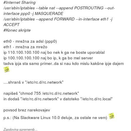
#Internet Sharing
/usr/sbin/iptables --table nat --append POSTROUTING --out-
interface ppp0 -j MASQUERADE
/usr/sbin/iptables --append FORWARD --in-interface eth1 -j
ACCEPT
#Konec skripte
eth0 - mrežna za adsl (ppp0)
eth1 - mrežna za mrežo
ip 110.100.100.100 naj bo nek k ga ne boste uporablal
ip 100.100.100.100 naj bo ip, k ga bo mel server
tadva ipja sta samo primer..da si nau kdo mislu kakšne ipje dajem
....shranš v "/etc/rc.d/rc.network"
napišeš "chmod 755 /etc/rc.d/rc.network"
in dodaš "/etc/rc.d/rc.network" v datoteko "/etc/rc.d/rc.local"
povsod brez narekovajev
p.s.: (Na Slackware Linux 10.0 deluje, za ostale ne vem)
Zgodovina sprememb…