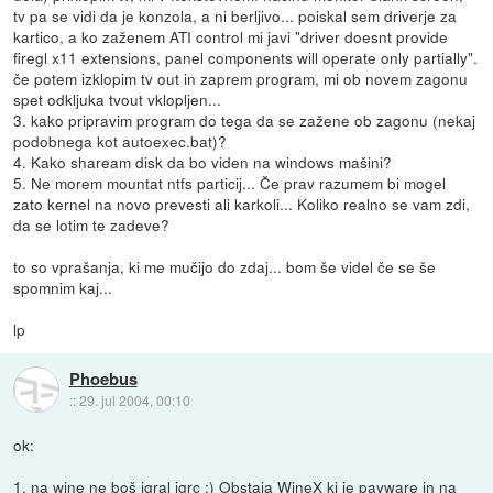
tv pa se vidi da je konzola, a ni berljivo... poiskal sem driverje za
kartico, a ko zaženem ATI control mi javi "driver doesnt provide
firegl x11 extensions, panel components will operate only partially".
če potem izklopim tv out in zaprem program, mi ob novem zagonu
spet odkljuka tvout vklopljen...
3. kako pripravim program do tega da se zažene ob zagonu (nekaj
podobnega kot autoexec.bat)?
4. Kako shaream disk da bo viden na windows mašini?
5. Ne morem mountat ntfs particij... Če prav razumem bi mogel
zato kernel na novo prevesti ali karkoli... Koliko realno se vam zdi,
da se lotim te zadeve?
to so vprašanja, ki me mučijo do zdaj... bom še videl če se še
spomnim kaj...
lp
Phoebus
::
29. jul 2004, 00:10
ok:
1. na wine ne boš igral igrc :) Obstaja WineX ki je payware in na