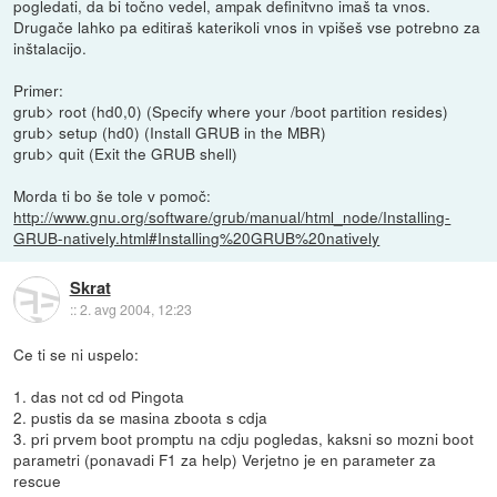
pogledati, da bi točno vedel, ampak definitvno imaš ta vnos.
Drugače lahko pa editiraš katerikoli vnos in vpišeš vse potrebno za
inštalacijo.
Primer:
grub> root (hd0,0) (Specify where your /boot partition resides)
grub> setup (hd0) (Install GRUB in the MBR)
grub> quit (Exit the GRUB shell)
Morda ti bo še tole v pomoč:
http://www.gnu.org/software/grub/manual/html_node/Installing-
GRUB-natively.html#Installing%20GRUB%20natively
Skrat
::
2. avg 2004, 12:23
Ce ti se ni uspelo:
1. das not cd od Pingota
2. pustis da se masina zboota s cdja
3. pri prvem boot promptu na cdju pogledas, kaksni so mozni boot
parametri (ponavadi F1 za help) Verjetno je en parameter za
rescue