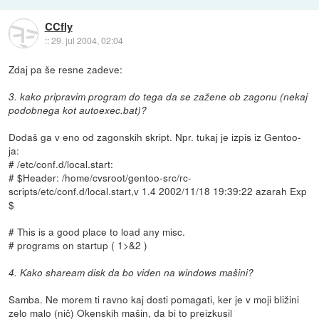
CCfly
::
29. jul 2004, 02:04
Zdaj pa še resne zadeve:
3. kako pripravim program do tega da se zažene ob zagonu (nekaj
podobnega kot autoexec.bat)?
Dodaš ga v eno od zagonskih skript. Npr. tukaj je izpis iz Gentoo-
ja:
# /etc/conf.d/local.start:
# $Header: /home/cvsroot/gentoo-src/rc-
scripts/etc/conf.d/local.start,v 1.4 2002/11/18 19:39:22 azarah Exp
$
# This is a good place to load any misc.
# programs on startup ( 1>&2 )
4. Kako shaream disk da bo viden na windows mašini?
Samba. Ne morem ti ravno kaj dosti pomagati, ker je v moji bližini
zelo malo (nič) Okenskih mašin, da bi to preizkusil