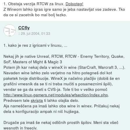
1. Obstaja verzija RTCW za linux.
Dolpoteg!
Z Wineom lahko igras igre samo je jeba nastavljat vse zadeve. Tko
da ce si zacetnik bo mal bolj tezko.
CCfly
::
29. jul 2004, 01:33
1. kako je res z igricami v linuxu, ...
Nekaj jih je native Unreal, RTCW, RTCW - Enemy Territory, Quake,
SoF, Masters of Might & Magic 3
Potem jih kar nekaj dela v wineX in wine (StarCraft, Warcraft 3, ...).
Navaden wine lahko zelo verjetno na hitro potegneš dol kot
paketek tvoje distribucije. WineX je načelno plačljiv (dobiš še en
grafični vmesnik da se ti ni treba mučiti s posameznimi špili),
vendar se ga da sneti s CVS-ja. Tole ti bo v veliko pomoč
http://www.linux-gamers.net/modules/wfsection/index.php
.
Predvsem tale
skripta
ti lahko olajša delo.
Aja nameščena pa imaš lahko oba wine in winex. Pričakuj nekaj
dela s konfiguracijo ampak ni nič hujšega.
Drugače pa imaš še nekaj odličnih prostih špilov. Meni sta všeč
wesnoth in freeciv.