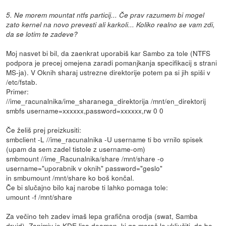
5. Ne morem mountat ntfs particij... Če prav razumem bi mogel
zato kernel na novo prevesti ali karkoli... Koliko realno se vam zdi,
da se lotim te zadeve?
Moj nasvet bi bil, da zaenkrat uporabiš kar Sambo za tole (NTFS
podpora je precej omejena zaradi pomanjkanja specifikacij s strani
MS-ja). V Oknih sharaj ustrezne direktorije potem pa si jih spiši v
/etc/fstab.
Primer:
//ime_racunalnika/ime_sharanega_direktorija /mnt/en_direktorij
smbfs username=xxxxxx,password=xxxxxx,rw 0 0
Če želiš prej preizkusiti:
smbclient -L //ime_racunalnika -U username ti bo vrnilo spisek
(upam da sem zadel tistole z username-om)
smbmount //ime_Racunalnika/share /mnt/share -o
username="uporabnik v oknih" password="geslo"
in smbumount /mnt/share ko boš končal.
Če bi slučajno bilo kaj narobe ti lahko pomaga tole:
umount -f /mnt/share
Za večino teh zadev imaš lepa grafična orodja (swat, Samba
druid). Zanimiv je KDE lisa deamon, ki ga moraš le vključiti, da bo