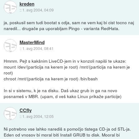
kreden
::
1. avg 2004, 04:09
ja, poskusil sem tudi bootat s cdja, sam ne vem kaj bi cist tocno naj
naredil... drugače pa uporabljam Pingo - varianta RedHata.
MasterMind
::
1. avg 2004, 08:41
Hmmm. Pejt s kakšnim LiveCD-jem in v konzoli napiši te ukaze:
mount /dev/(particija na kerem je root) /mnt/(particija na kerem je
root)
chroot /mnt/(particija na kerem je root) /bin/bash
In si v sistemu, k je na disku. Daš ukaz grub in ga na novo
posnameš v MBR. (upam, d veš kako Linux prikaže particije)
CCfly
::
1. avg 2004, 12:05
Ni potrebno vse lahko narediš s pomočjo tistega CD-ja od STL-ja.
Eden od vnosov bi moral biti Install GRUB to disk. Mooral bi