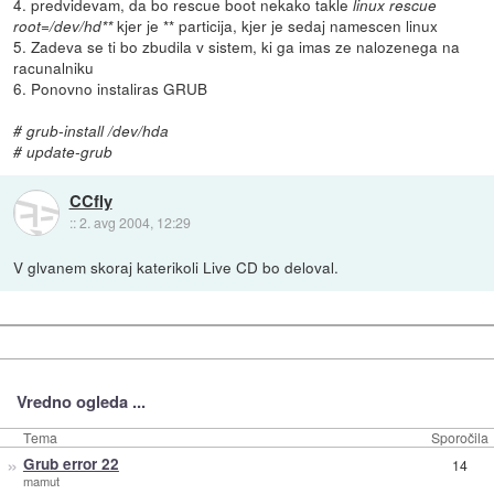
4. predvidevam, da bo rescue boot nekako takle
linux rescue
kjer je ** particija, kjer je sedaj namescen linux
root=/dev/hd**
5. Zadeva se ti bo zbudila v sistem, ki ga imas ze nalozenega na
racunalniku
6. Ponovno instaliras GRUB
# grub-install /dev/hda
# update-grub
CCfly
::
2. avg 2004, 12:29
V glvanem skoraj katerikoli Live CD bo deloval.
Vredno ogleda ...
Tema
Sporočila
»
Grub error 22
14
mamut