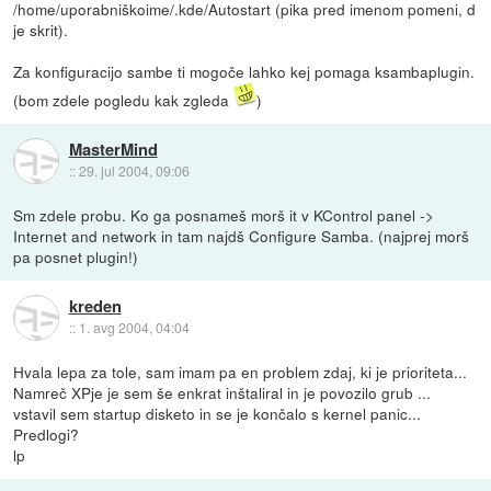
/home/uporabniškoime/.kde/Autostart (pika pred imenom pomeni, d
je skrit).
Za konfiguracijo sambe ti mogoče lahko kej pomaga ksambaplugin.
(bom zdele pogledu kak zgleda
)
MasterMind
::
29. jul 2004, 09:06
Sm zdele probu. Ko ga posnameš morš it v KControl panel ->
Internet and network in tam najdš Configure Samba. (najprej morš
pa posnet plugin!)
kreden
::
1. avg 2004, 04:04
Hvala lepa za tole, sam imam pa en problem zdaj, ki je prioriteta...
Namreč XPje je sem še enkrat inštaliral in je povozilo grub ...
vstavil sem startup disketo in se je končalo s kernel panic...
Predlogi?
lp