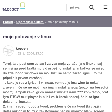
☰
Forum
»
Operacijski sistemi
»
moje potovanje v linux
moje potovanje v linux
kreden
::
28. jul 2004, 23:50
Torej, tale post sem ustvaril za vsa moja vprašanja o linuxu, saj
sem si ga pred kratkim prvič uspešno inštaliral in kolikor se mi zdi
do zdaj bodo windows na moji kišti še samo zaradi igric... to me
pripelje k prvem vprašanju...
1. kako je res z igricami v linuxu, vem da je ima wine tu nekaj
zraven in če se ne motim ga imam inštaliranega (pozor na besedici
motim), ampak kako igrico namestim/inštaliram ??? konkretno, brat
igra RTCW multiplayer in bi bil velik korak naprej, če bi ta igra
delala na linuxu...
2. imam radeon 8500 z tvout, problem je če na tvout (ki v xpjih
dela) priklopim tv, mi v !tekstovnem! načinu monitor blank screen,