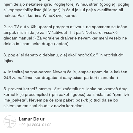
njem delajo nekatere igre. Poglej torej WineX stran (google), poglej
si kopmpatibility listo (ki je gor) in če ti je kul pejt v cvetličarno ali
nakup. Pazi, ker ima WineX svoj kernel.
2. za TV out v Xih uporabi program atitvout. ne spomnem se točno
ampak mislim da je za TV "atitvout -f -t pal". Not sure, vssakič
gledam manual :) Za vgrajene drajverje nevem ker meni veselo ne
delajo in imam neke druge (laptop)
3. poglej si debato o debianu, glej okoli /etc/rcX.d/* in /etc/init.d/*
fajlov
4. inštaliraj samba-server. Nevem če je, ampak upam da je kakšen
GUI za naštimat ker drugače ni easy..sicer pa beri manuale :)
5. prevest kernel? hmmm...čisti začetnik ne. lahko pa vzameš drug
kernel ki je precompiled (rpm paket I guess) pa zinštaliraš "rpm -ivh
ime_paketa". Nevem pa če rpm paketi poskrbijo tudi da se bo
sistem potem znal zbudit z novim kernelom.
Lamur De ur
::
29. jul 2004, 01:02