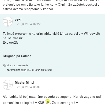
brskanje po omrežju tako lahko kot v Oknih. Za začetek poskusi s
tistima dvema receptoma v konzoli.
cekr
::
29. jul 2004, 02:22
Tu imaš program, s katerim lahko vidiš Linux particije v Windowsih
na isti mašini:
Explore2fs
Drugače pa Samba.
Zgodovina sprememb…
spremenilo:
cekr
(
29. jul 2004 ob 02:29
)
MasterMind
::
29. jul 2004, 08:39
Aja. Lahko bi bolj natančno povedu ob zagonu. Ker ob zagonu tudi
pomeni, ko se logiraš v KDE
. Za to stvar greš v