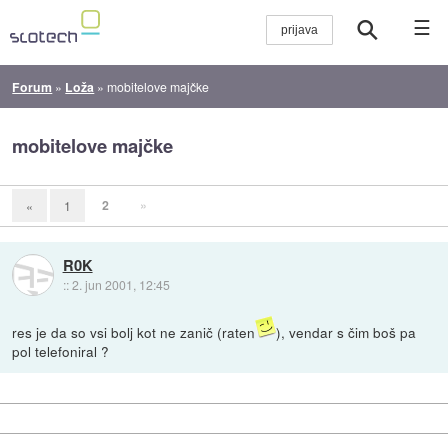
☰
Forum
»
Loža
»
mobitelove majčke
mobitelove majčke
2
»
«
1
R0K
::
2. jun 2001, 12:45
res je da so vsi bolj kot ne zanič (raten
), vendar s čim boš pa
pol telefoniral ?