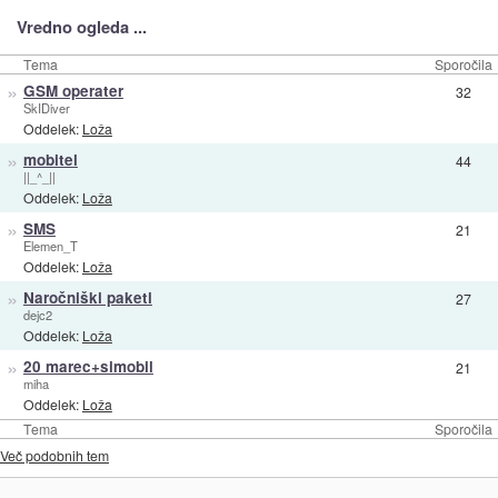
Vredno ogleda ...
Tema
Sporočila
»
GSM operater
32
SkIDiver
Oddelek:
Loža
»
mobitel
44
||_^_||
Oddelek:
Loža
»
SMS
21
Elemen_T
Oddelek:
Loža
»
Naročniški paketi
27
dejc2
Oddelek:
Loža
»
20 marec+simobil
21
miha
Oddelek:
Loža
Tema
Sporočila
Več podobnih tem