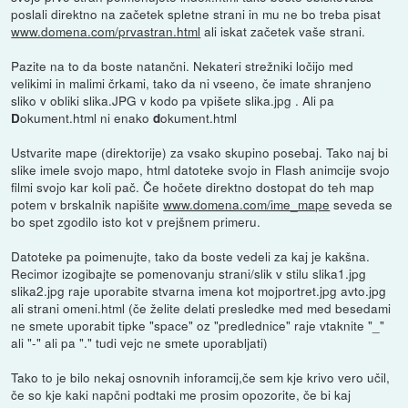
poslali direktno na začetek spletne strani in mu ne bo treba pisat
www.domena.com/prvastran.html
ali iskat začetek vaše strani.
Pazite na to da boste natančni. Nekateri strežniki ločijo med
velikimi in malimi črkami, tako da ni vseeno, če imate shranjeno
sliko v obliki slika.JPG v kodo pa vpišete slika.jpg . Ali pa
okument.html ni enako
okument.html
D
d
Ustvarite mape (direktorije) za vsako skupino posebaj. Tako naj bi
slike imele svojo mapo, html datoteke svojo in Flash animcije svojo
filmi svojo kar koli pač. Če hočete direktno dostopat do teh map
potem v brskalnik napišite
www.domena.com/ime_mape
seveda se
bo spet zgodilo isto kot v prejšnem primeru.
Datoteke pa poimenujte, tako da boste vedeli za kaj je kakšna.
Recimor izogibajte se pomenovanju strani/slik v stilu slika1.jpg
slika2.jpg raje uporabite stvarna imena kot mojportret.jpg avto.jpg
ali strani omeni.html (če želite delati presledke med med besedami
ne smete uporabit tipke "space" oz "predlednice" raje vtaknite "_"
ali "-" ali pa "." tudi vejc ne smete uporabljati)
Tako to je bilo nekaj osnovnih inforamcij,če sem kje krivo vero učil,
če so kje kaki napčni podtaki me prosim opozorite, če bi kaj