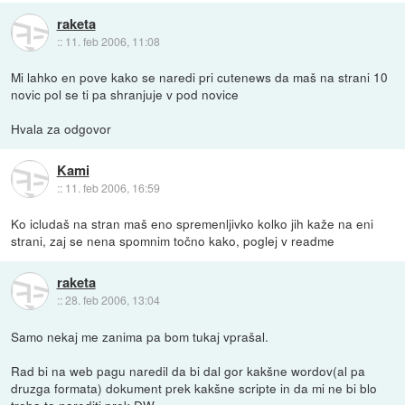
raketa
::
11. feb 2006, 11:08
Mi lahko en pove kako se naredi pri cutenews da maš na strani 10
novic pol se ti pa shranjuje v pod novice
Hvala za odgovor
Kami
::
11. feb 2006, 16:59
Ko icludaš na stran maš eno spremenljivko kolko jih kaže na eni
strani, zaj se nena spomnim točno kako, poglej v readme
raketa
::
28. feb 2006, 13:04
Samo nekaj me zanima pa bom tukaj vprašal.
Rad bi na web pagu naredil da bi dal gor kakšne wordov(al pa
druzga formata) dokument prek kakšne scripte in da mi ne bi blo
treba to narediti prek DW.