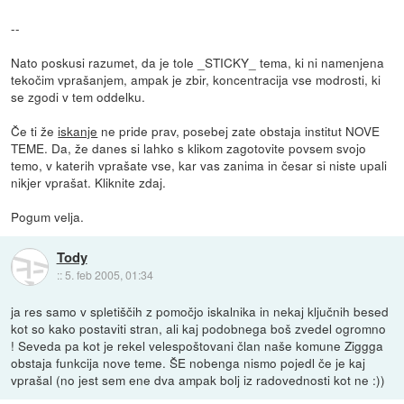
--
Nato poskusi razumet, da je tole _STICKY_ tema, ki ni namenjena
tekočim vprašanjem, ampak je zbir, koncentracija vse modrosti, ki
se zgodi v tem oddelku.
Če ti že
iskanje
ne pride prav, posebej zate obstaja institut NOVE
TEME. Da, že danes si lahko s klikom zagotovite povsem svojo
temo, v katerih vprašate vse, kar vas zanima in česar si niste upali
nikjer vprašat. Kliknite zdaj.
Pogum velja.
Tody
::
5. feb 2005, 01:34
ja res samo v spletiščih z pomočjo iskalnika in nekaj ključnih besed
kot so kako postaviti stran, ali kaj podobnega boš zvedel ogromno
! Seveda pa kot je rekel velespoštovani član naše komune Ziggga
obstaja funkcija nove teme. ŠE nobenga nismo pojedl če je kaj
vprašal (no jest sem ene dva ampak bolj iz radovednosti kot ne :))