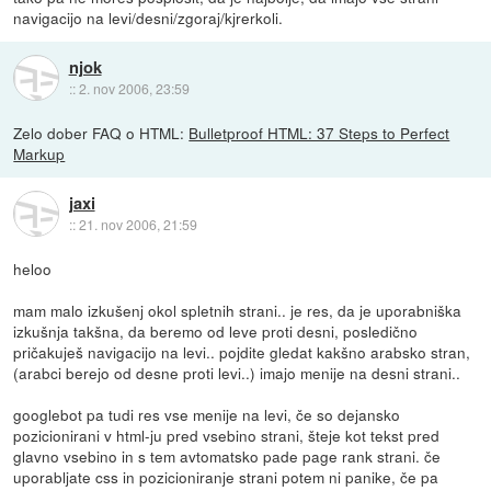
navigacijo na levi/desni/zgoraj/kjrerkoli.
njok
::
2. nov 2006, 23:59
Zelo dober FAQ o HTML:
Bulletproof HTML: 37 Steps to Perfect
Markup
jaxi
::
21. nov 2006, 21:59
heloo
mam malo izkušenj okol spletnih strani.. je res, da je uporabniška
izkušnja takšna, da beremo od leve proti desni, posledično
pričakuješ navigacijo na levi.. pojdite gledat kakšno arabsko stran,
(arabci berejo od desne proti levi..) imajo menije na desni strani..
googlebot pa tudi res vse menije na levi, če so dejansko
pozicionirani v html-ju pred vsebino strani, šteje kot tekst pred
glavno vsebino in s tem avtomatsko pade page rank strani. če
uporabljate css in pozicioniranje strani potem ni panike, če pa