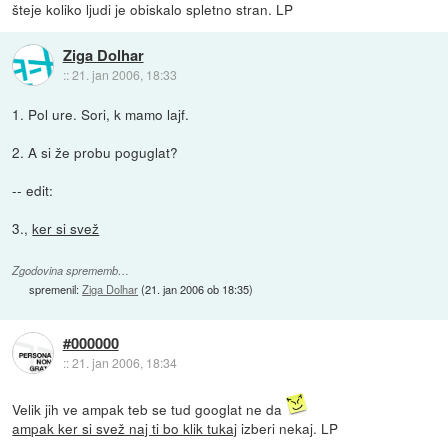
šteje koliko ljudi je obiskalo spletno stran. LP
Ziga Dolhar
::
21. jan 2006, 18:33
1. Pol ure. Sori, k mamo lajf.
2. A si že probu poguglat?
-- edit:
3.,
ker si svež
Zgodovina sprememb…
spremenil:
Ziga Dolhar
(
21. jan 2006 ob 18:35
)
#000000
::
21. jan 2006, 18:34
Velik jih ve ampak teb se tud googlat ne da
ampak ker si svež naj ti bo klik tukaj
izberi nekaj. LP