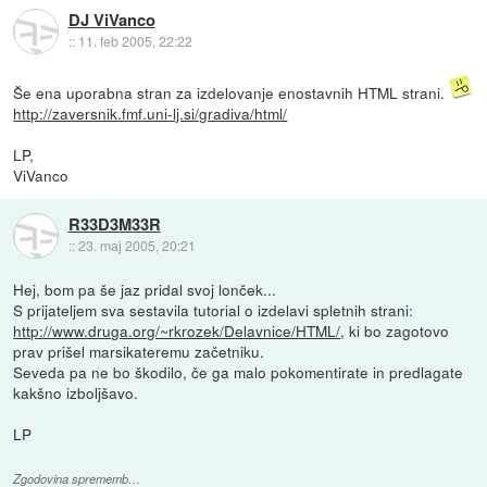
DJ ViVanco
::
11. feb 2005, 22:22
Še ena uporabna stran za izdelovanje enostavnih HTML strani.
http://zaversnik.fmf.uni-lj.si/gradiva/html/
LP,
ViVanco
R33D3M33R
::
23. maj 2005, 20:21
Hej, bom pa še jaz pridal svoj lonček...
S prijateljem sva sestavila tutorial o izdelavi spletnih strani:
http://www.druga.org/~rkrozek/Delavnice/HTML/
, ki bo zagotovo
prav prišel marsikateremu začetniku.
Seveda pa ne bo škodilo, če ga malo pokomentirate in predlagate
kakšno izboljšavo.
LP
Zgodovina sprememb…