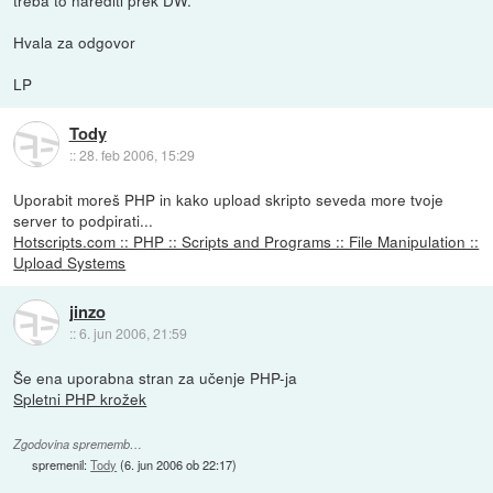
Hvala za odgovor
LP
Tody
::
28. feb 2006, 15:29
Uporabit moreš PHP in kako upload skripto seveda more tvoje
server to podpirati...
Hotscripts.com :: PHP :: Scripts and Programs :: File Manipulation ::
Upload Systems
jinzo
::
6. jun 2006, 21:59
Še ena uporabna stran za učenje PHP-ja
Spletni PHP krožek
Zgodovina sprememb…
spremenil:
Tody
(
6. jun 2006 ob 22:17
)