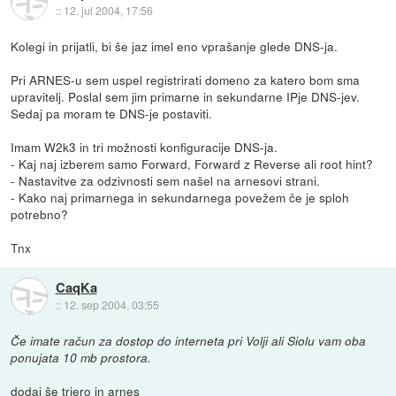
::
12. jul 2004, 17:56
Kolegi in prijatli, bi še jaz imel eno vprašanje glede DNS-ja.
Pri ARNES-u sem uspel registrirati domeno za katero bom sma
upravitelj. Poslal sem jim primarne in sekundarne IPje DNS-jev.
Sedaj pa moram te DNS-je postaviti.
Imam W2k3 in tri možnosti konfiguracije DNS-ja.
- Kaj naj izberem samo Forward, Forward z Reverse ali root hint?
- Nastavitve za odzivnosti sem našel na arnesovi strani.
- Kako naj primarnega in sekundarnega povežem če je sploh
potrebno?
Tnx
CaqKa
::
12. sep 2004, 03:55
Če imate račun za dostop do interneta pri Volji ali Siolu vam oba
ponujata 10 mb prostora.
dodaj še triero in arnes