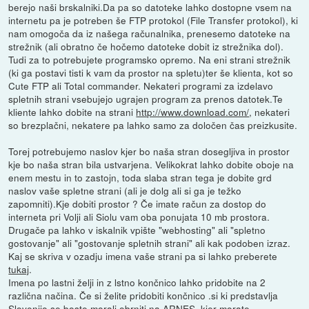
berejo naši brskalniki.Da pa so datoteke lahko dostopne vsem na
internetu pa je potreben še FTP protokol (File Transfer protokol), ki
nam omogoča da iz našega računalnika, prenesemo datoteke na
strežnik (ali obratno če hočemo datoteke dobit iz strežnika dol).
Tudi za to potrebujete programsko opremo. Na eni strani strežnik
(ki ga postavi tisti k vam da prostor na spletu)ter še klienta, kot so
Cute FTP ali Total commander. Nekateri programi za izdelavo
spletnih strani vsebujejo ugrajen program za prenos datotek.Te
kliente lahko dobite na strani
http://www.download.com/
, nekateri
so brezplačni, nekatere pa lahko samo za določen čas preizkusite.
Torej potrebujemo naslov kjer bo naša stran dosegljiva in prostor
kje bo naša stran bila ustvarjena. Velikokrat lahko dobite oboje na
enem mestu in to zastojn, toda slaba stran tega je dobite grd
naslov vaše spletne strani (ali je dolg ali si ga je težko
zapomniti).Kje dobiti prostor ? Če imate račun za dostop do
interneta pri Volji ali Siolu vam oba ponujata 10 mb prostora.
Drugače pa lahko v iskalnik vpište "webhosting" ali "spletno
gostovanje" ali "gostovanje spletnih strani" ali kak podoben izraz.
Kaj se skriva v ozadju imena vaše strani pa si lahko preberete
tukaj
.
Imena po lastni želji in z lstno končnico lahko pridobite na 2
različna načina. Če si želite pridobiti končnico .si ki predstavlja
Slovenijo se boste morali obrniti na
ARNES
, kjer morate