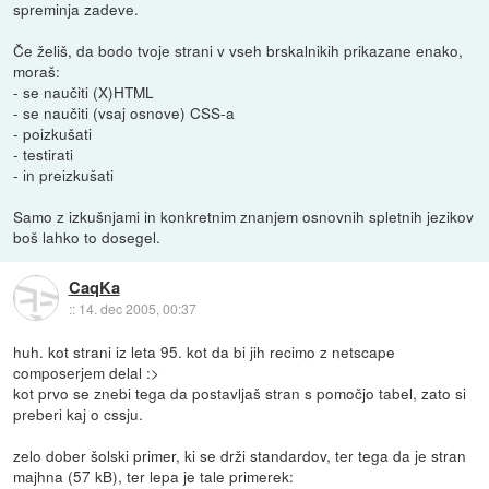
spreminja zadeve.
Če želiš, da bodo tvoje strani v vseh brskalnikih prikazane enako,
moraš:
- se naučiti (X)HTML
- se naučiti (vsaj osnove) CSS-a
- poizkušati
- testirati
- in preizkušati
Samo z izkušnjami in konkretnim znanjem osnovnih spletnih jezikov
boš lahko to dosegel.
CaqKa
::
14. dec 2005, 00:37
huh. kot strani iz leta 95. kot da bi jih recimo z netscape
composerjem delal :>
kot prvo se znebi tega da postavljaš stran s pomočjo tabel, zato si
preberi kaj o cssju.
zelo dober šolski primer, ki se drži standardov, ter tega da je stran
majhna (57 kB), ter lepa je tale primerek: