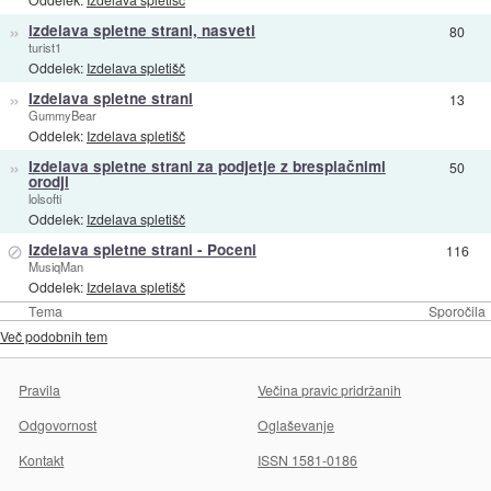
»
izdelava spletne strani, nasveti
80
turist1
Oddelek:
Izdelava spletišč
»
Izdelava spletne strani
13
GummyBear
Oddelek:
Izdelava spletišč
»
Izdelava spletne strani za podjetje z bresplačnimi
50
orodji
lolsofti
Oddelek:
Izdelava spletišč
⊘
Izdelava spletne strani - Poceni
116
MusiqMan
Oddelek:
Izdelava spletišč
Tema
Sporočila
Več podobnih tem
Pravila
Večina pravic pridržanih
Odgovornost
Oglaševanje
Kontakt
ISSN 1581-0186