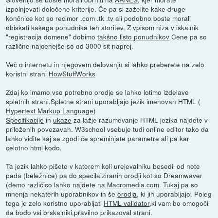
izpolnjevati določene kriterije. Če pa si zaželite kake druge
končnice kot so recimor .com .tk .tv ali podobno boste morali
obiskati kakega ponudnika teh storitev. Z vpisom niza v iskalnik
"registracija domene" dobimo
takšno listo ponudnikov
Cene pa so
različne najcenejše so od 3000 sit naprej.
Več o internetu in njegovem delovanju si lahko preberete na zelo
koristni strani
HowStuffWorks
Zdaj ko imamo vso potrebno orodje se lahko lotimo izdelave
spletnih strani.Spletne strani uporabljajo jezik imenovan HTML (
Hypertext Markup Language
)
Specifikacije
in
ukaze
za lažje razumevanje HTML jezika najdete v
priloženih povezavah. W3school vsebuje tudi online editor tako da
lahko vidite kaj se zgodi če spreminjate parametre ali pa kar
celotno html kodo.
Ta jezik lahko pišete v katerem koli urejevalniku besedil od note
pada (beležnice) pa do specilaiziranih orodji kot so Dreamwaver
(demo različico lahko najdete na
Macromedia.com
.
Tukaj
pa so
mnenja nekaterih uporabnikov in še
orodja
, ki jih uporabljajo. Poleg
tega je zelo koristno uporabljati
HTML validator
,ki vam bo omogočil
da bodo vsi brskalniki,pravilno prikazoval strani.