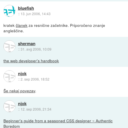
bluefish
::
13. jun 2006, 14:43
kratek
članek
za resnične začetnike. Priporočeno znanje
angleščine.
sherman
::
31. avg 2006, 10:09
the web developer's handbook
njok
::
2. sep 2006, 18:52
Še nekaj povezav
.
njok
::
12. sep 2006, 21:34
Beginner's guide from a seasoned CSS designer ~ Authentic
Boredom