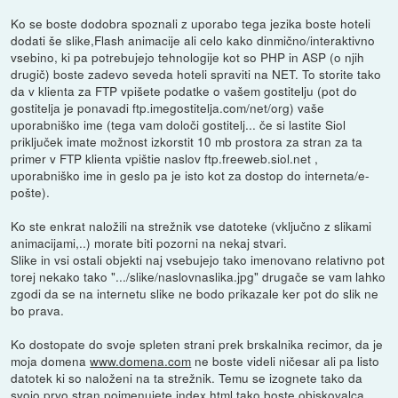
Ko se boste dodobra spoznali z uporabo tega jezika boste hoteli
dodati še slike,Flash animacije ali celo kako dinmično/interaktivno
vsebino, ki pa potrebujejo tehnologije kot so PHP in ASP (o njih
drugič) boste zadevo seveda hoteli spraviti na NET. To storite tako
da v klienta za FTP vpišete podatke o vašem gostitelju (pot do
gostitelja je ponavadi ftp.imegostitelja.com/net/org) vaše
uporabniško ime (tega vam določi gostitelj... če si lastite Siol
priključek imate možnost izkorstit 10 mb prostora za stran za ta
primer v FTP klienta vpištie naslov ftp.freeweb.siol.net ,
uporabniško ime in geslo pa je isto kot za dostop do interneta/e-
pošte).
Ko ste enkrat naložili na strežnik vse datoteke (vključno z slikami
animacijami,..) morate biti pozorni na nekaj stvari.
Slike in vsi ostali objekti naj vsebujejo tako imenovano relativno pot
torej nekako tako ".../slike/naslovnaslika.jpg" drugače se vam lahko
zgodi da se na internetu slike ne bodo prikazale ker pot do slik ne
bo prava.
Ko dostopate do svoje spleten strani prek brskalnika recimor, da je
moja domena
www.domena.com
ne boste videli ničesar ali pa listo
datotek ki so naloženi na ta strežnik. Temu se izognete tako da
svojo prvo stran poimenujete index.html tako boste obiskovalca