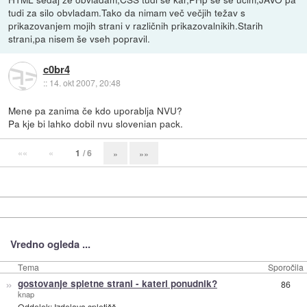
tudi za silo obvladam.Tako da nimam več večjih težav s
prikazovanjem mojih strani v različnih prikazovalnikih.Starih
strani,pa nisem še vseh popravil.
c0br4
::
14. okt 2007, 20:48
Mene pa zanima če kdo uporablja NVU?
Pa kje bi lahko dobil nvu slovenian pack.
««
«
1
/ 6
»
»»
Vredno ogleda ...
Tema
Sporočila
»
gostovanje spletne strani - kateri ponudnik?
86
knap
Oddelek:
Izdelava spletišč