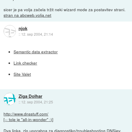
sicer je pa volja začela tržit neki wizard mode za postavitev strani.
stran na abcweb.volja.net
njok
::
12. sep 2004, 21:14
Semantic data extractor
Link checker
Site Valet
Ziga Dolhar
::
12. sep 2004, 21:25
http://www.dnsstuff.com/
[-- tole je "all-in-wonder" :)
]
Dva linka, zlo uporabna za diagnostiko/troubleshooting DNSjev.