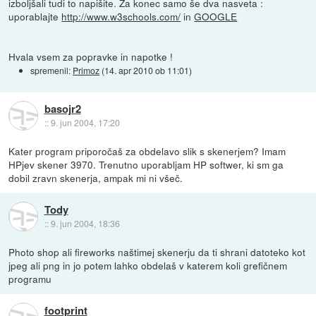
izboljšali tudi to napišite. Za konec samo še dva nasveta :
uporablajte
http://www.w3schools.com/
in
GOOGLE
Hvala vsem za popravke in napotke !
spremenil:
Primoz
(
14. apr 2010 ob 11:01
)
basojr2
::
9. jun 2004, 17:20
Kater program priporočaš za obdelavo slik s skenerjem? Imam
HPjev skener 3970. Trenutno uporabljam HP softwer, ki sm ga
dobil zravn skenerja, ampak mi ni všeč.
Tody
::
9. jun 2004, 18:36
Photo shop ali fireworks naštimej skenerju da ti shrani datoteko kot
jpeg ali png in jo potem lahko obdelaš v katerem koli grefičnem
programu
footprint