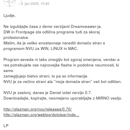
::
5. jan 2005, 15:40
Ljudje,
Ne izgubljajte časa z demo verzijami Dreamveawer-ja.
DW in Frontpage sta odlična programa tudi za skoraj
profesionalce.
Mislim, da je veliko enostavneje narediti domačo stran s
programom NVU za WIN, LINUX in MAC.
Program seveda ni tako zmogljiv kot zgoraj omenjena, vendar a
res potrebujete vse najnovejše flashe in podobne neumnosti, ki
samo
zamegljujejo bistvo strani, to pa so informacije.
NVU je za večino strani ala ''moja domača stran'' več kot odličen.
NVU je zastonj, danes je Daniel izdal verzijo 0.7.
Downloadajte, kopirajte, neomejeno uporabljajte z MIRNO vestjo.
http://glazman.org/nvu/releases/0.70/
http://glazman.org/weblog/dotclear/inde...
LP