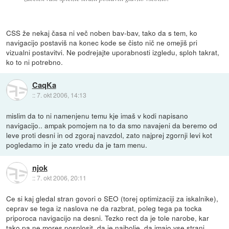
CSS že nekaj časa ni več noben bav-bav, tako da s tem, ko
navigacijo postaviš na konec kode se čisto nič ne omejiš pri
vizualni postavitvi. Ne podrejajte uporabnosti izgledu, sploh takrat,
ko to ni potrebno.
CaqKa
::
7. okt 2006, 14:13
mislim da to ni namenjenu temu kje imaš v kodi napisano
navigacijo.. ampak pomojem na to da smo navajeni da beremo od
leve proti desni in od zgoraj navzdol, zato najprej zgornji levi kot
pogledamo in je zato vredu da je tam menu.
njok
::
7. okt 2006, 20:11
Ce si kaj gledal stran govori o SEO (torej optimizaciji za iskalnike),
ceprav se tega iz naslova ne da razbrat, poleg tega pa tocka
priporoca navigacijo na desni. Tezko rect da je tole narobe, kar
tako pa ne mores posplosit, da je najbolje, da imajo vse strani