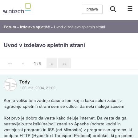
☰
Forum
»
Izdelava spletišč
»
Uvod v izdelavo spletnih strani
Uvod v izdelavo spletnih strani
««
«
1
/ 6
»
»»
Tody
::
20. maj 2004, 21:02
Ker je veliko tem zadnje čase o tem kaj in kako sploh začeti z
izgradnjo spletnih strani sem se odločil da neki malega spišem
Kot prvo je dobro da veste kako deluje internet. Da veste da ga
sestavljajo,strežniki(najbolj znani so Apache (odprto kodni in
zastojnski program) in ISS (od Microsfta) z programsko opremo, ki
podpira HTTP (HyperText Transport Protocol) protokol, ki ga potem