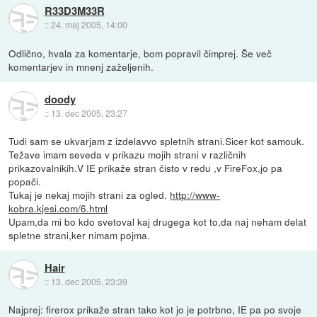
R33D3M33R
::
24. maj 2005, 14:00
Odlično, hvala za komentarje, bom popravil čimprej. Še več
komentarjev in mnenj zaželjenih.
doody
::
13. dec 2005, 23:27
Tudi sam se ukvarjam z izdelavvo spletnih strani.Sicer kot samouk.
Težave imam seveda v prikazu mojih strani v različnih
prikazovalnikih.V IE prikaže stran čisto v redu ,v FireFox,jo pa
popači.
Tukaj je nekaj mojih strani za ogled.
http://www-
kobra.kjesi.com/6.html
Upam,da mi bo kdo svetoval kaj drugega kot to,da naj neham delat
spletne strani,ker nimam pojma.
Hair
::
13. dec 2005, 23:39
Najprej: firerox prikaže stran tako kot jo je potrbno, IE pa po svoje