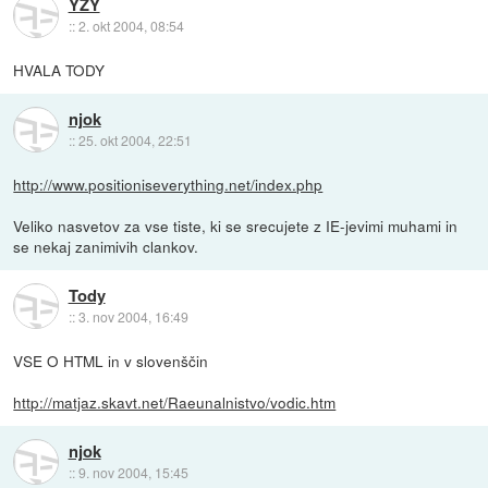
YZY
::
2. okt 2004, 08:54
HVALA TODY
njok
::
25. okt 2004, 22:51
http://www.positioniseverything.net/index.php
Veliko nasvetov za vse tiste, ki se srecujete z IE-jevimi muhami in
se nekaj zanimivih clankov.
Tody
::
3. nov 2004, 16:49
VSE O HTML in v slovenščin
http://matjaz.skavt.net/Raeunalnistvo/vodic.htm
njok
::
9. nov 2004, 15:45