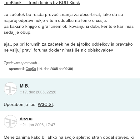
TeeKiosk --- fresh tshirts by KUD Kiosk
za začetek bo resda preveč znanja za absorbirat, tako da se
najprej odpravi nekje v tem oddelku na temo o cssju.
pa kakšno knjigo o grafičnem oblikovanju si dobi, ker tole kar imaš
sedaj je obup.
aja.. pa pri forumih za začetek ne delaj tolko oddelkov in pravtako
ne vsiljuj
pravil foruma
dokler nimaš še nič obiskovalcev
Zgodovina sprememb…
spremenil:
CaqKa
(
14. dec 2005 ob 00:39
)
M.B.
::
17. dec 2005, 22:26
Uporaben je tudi
W3C.SI
.
dezua
::
21. jan 2006, 17:47
Mene zanima kako bi lahko na svojo spletno stran dodal števec, ki