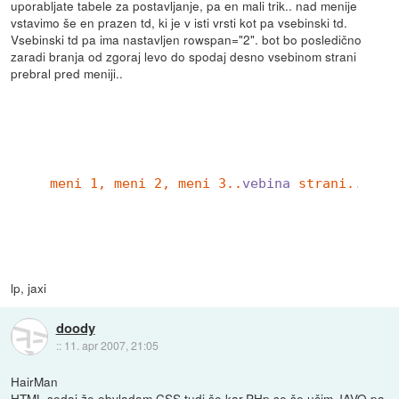
uporabljate tabele za postavljanje, pa en mali trik.. nad menije
vstavimo še en prazen td, ki je v isti vrsti kot pa vsebinski td.
Vsebinski td pa ima nastavljen rowspan="2". bot bo posledično
zaradi branja od zgoraj levo do spodaj desno vsebinom strani
prebral pred meniji..
meni 1, meni 2, meni 3..
vebina
strani....
lp, jaxi
doody
::
11. apr 2007, 21:05
HairMan
HTML sedaj že obvladam,CSS tudi še kar,PHp se še učim,JAVO pa