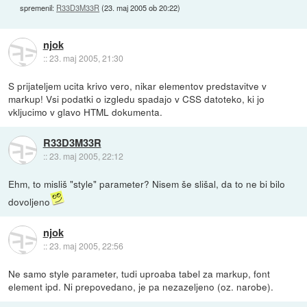
spremenil:
R33D3M33R
(
23. maj 2005 ob 20:22
)
njok
::
23. maj 2005, 21:30
S prijateljem ucita krivo vero, nikar elementov predstavitve v
markup! Vsi podatki o izgledu spadajo v CSS datoteko, ki jo
vkljucimo v glavo HTML dokumenta.
R33D3M33R
::
23. maj 2005, 22:12
Ehm, to misliš "style" parameter? Nisem še slišal, da to ne bi bilo
dovoljeno
njok
::
23. maj 2005, 22:56
Ne samo style parameter, tudi uproaba tabel za markup, font
element ipd. Ni prepovedano, je pa nezazeljeno (oz. narobe).