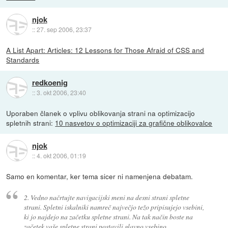
njok
::
27. sep 2006, 23:37
A List Apart: Articles: 12 Lessons for Those Afraid of CSS and
Standards
redkoenig
::
3. okt 2006, 23:40
Uporaben članek o vplivu oblikovanja strani na optimizacijo
spletnih strani:
10 nasvetov o optimizaciji za grafične oblikovalce
njok
::
4. okt 2006, 01:19
Samo en komentar, ker tema sicer ni namenjena debatam.
2. Vedno načrtujte navigacijski meni na desni strani spletne
strani. Spletni iskalniki namreč največjo težo pripisujejo vsebini,
ki jo najdejo na začetku spletne strani. Na tak način boste na
začetek vaše spletne strani postavili glavno vsebino.