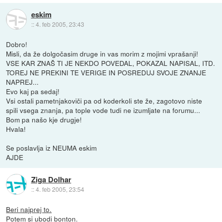
eskim
::
4. feb 2005, 23:43
Dobro!
Misli, da že dolgočasim druge in vas morim z mojimi vprašanji!
VSE KAR ZNAŠ TI JE NEKDO POVEDAL, POKAZAL NAPISAL, ITD.
TOREJ NE PREKINI TE VERIGE IN POSREDUJ SVOJE ZNANJE
NAPREJ...
Evo kaj pa sedaj!
Vsi ostali pametnjakoviči pa od koderkoli ste že, zagotovo niste
spili vsega znanja, pa tople vode tudi ne izumljate na forumu...
Bom pa našo kje drugje!
Hvala!
Se poslavlja iz NEUMA eskim
AJDE
Ziga Dolhar
::
4. feb 2005, 23:54
Beri najprej to.
Potem si ubodi bonton.