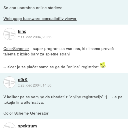
Se ena uporabna online storitev:
Web page backward compatibility viewer
kihc
::
11. dec 2004, 20:56
ColorSchemer
- super program za vse nas, ki nimamo preveč
talenta z izbiro barv za spletne strani
-- sicer je za plačat samo se ga da "online" registrirat
d0rK
::
28. dec 2004, 14:50
V kolikor pa se vam ne da ubadati z "online registracijo" :] ... Je pa
tukajle fina alternativa.
Color Scheme Generator
spektrum