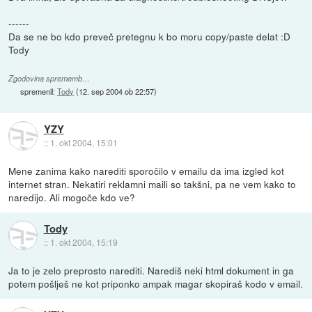
------
Da se ne bo kdo preveč pretegnu k bo moru copy/paste delat :D
Tody
Zgodovina sprememb…
spremenil:
Tody
(
12. sep 2004 ob 22:57
)
YZY
::
1. okt 2004, 15:01
Mene zanima kako narediti sporočilo v emailu da ima izgled kot
internet stran. Nekatiri reklamni maili so takšni, pa ne vem kako to
naredijo. Ali mogoče kdo ve?
Tody
::
1. okt 2004, 15:19
Ja to je zelo preprosto narediti. Narediš neki html dokument in ga
potem pošlješ ne kot priponko ampak magar skopiraš kodo v email.