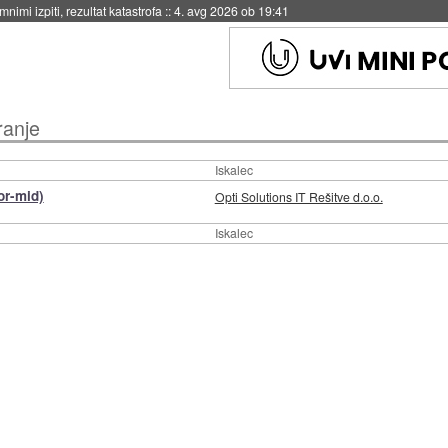
nimi izpiti, rezultat katastrofa
::
4. avg 2026 ob 19:41
ranje
Iskalec
or-mid)
Opti Solutions IT Rešitve d.o.o.
Iskalec