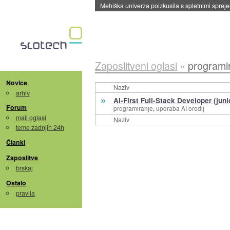
Mehiška univerza poizkusila s spletnimi sprejem
Zaposlitveni oglasi
»
programi
Novice
Naziv
arhiv
»
AI-First Full-Stack Developer (juni
Forum
,
programiranje
uporaba AI orodij
mali oglasi
Naziv
teme zadnjih 24h
Članki
Zaposlitve
brskaj
Ostalo
pravila