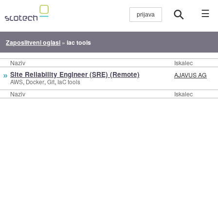
☰
Zaposlitveni oglasi
»
iac tools
Naziv
Iskalec
»
Site Reliability Engineer (SRE) (Remote)
AJAVUS AG
,
,
,
AWS
Docker
Git
IaC tools
Naziv
Iskalec