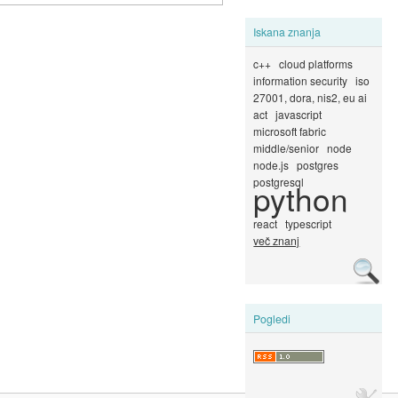
Iskana znanja
c++
cloud platforms
information security
iso
27001, dora, nis2, eu ai
act
javascript
microsoft fabric
middle/senior
node
node.js
postgres
postgresql
python
react
typescript
več znanj
Pogledi