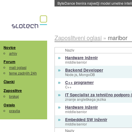
ByteDance trenira največji model umetne intel
Zaposlitveni oglasi
»
maribor
Novice
Naziv
arhiv
»
Hardware inženir
Forum
middle/senior
mali oglasi
»
Backend Developer
teme zadnjih 24h
,
Node.js
MongoDB
»
Članki
C++ programer
C++
Zaposlitve
»
IT Specialist za tehnično podporo 
brskaj
znanje angleškega jezika
Ostalo
»
Hardware inženir
pravila
middle/senior
»
Embedded SW inženir
middle/senior
Naziv