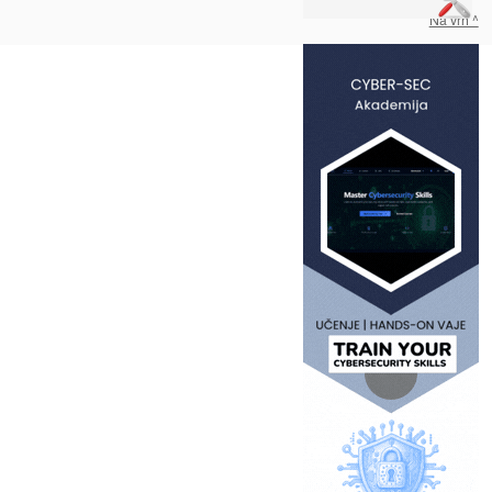
Na vrh ^