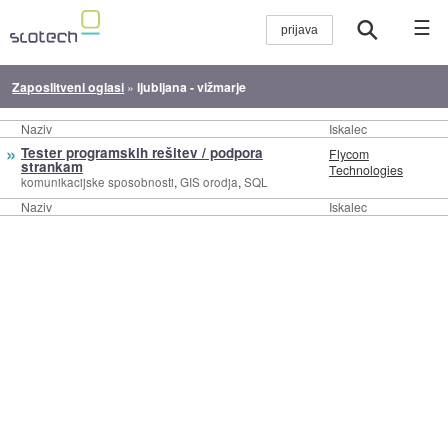
☰
Zaposlitveni oglasi
»
ljubljana - vižmarje
Naziv
Iskalec
»
Tester programskih rešitev / podpora
Flycom
strankam
Technologies
,
,
komunikacijske sposobnosti
GIS orodja
SQL
Naziv
Iskalec