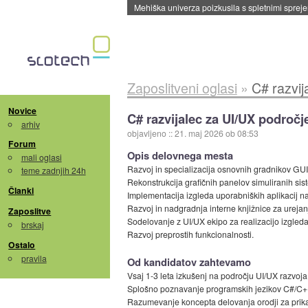
Mehiška univerza poizkusila s spletnimi sprejem
Zaposlitveni oglasi
»
C# razvij
Novice
C# razvijalec za UI/UX področje
arhiv
objavljeno
::
21. maj 2026 ob 08:53
Forum
Opis delovnega mesta
mali oglasi
Razvoj in specializacija osnovnih gradnikov GU
teme zadnjih 24h
Rekonstrukcija grafičnih panelov simuliranih sis
Članki
Implementacija izgleda uporabniških aplikacij na
Razvoj in nadgradnja interne knjižnice za urejan
Zaposlitve
Sodelovanje z UI/UX ekipo za realizacijo izgleda
brskaj
Razvoj preprostih funkcionalnosti.
Ostalo
pravila
Od kandidatov zahtevamo
Vsaj 1-3 leta izkušenj na področju UI/UX razvoja
Splošno poznavanje programskih jezikov C#/C+
Razumevanje koncepta delovanja orodji za prika