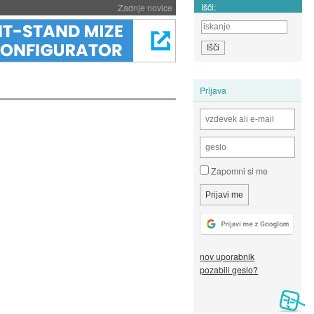
Išči:
Zadnje novice
Prijava
Zapomni si me
nov uporabnik
pozabili geslo?