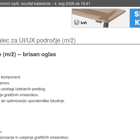
nimi izpiti, rezultat katastrofa
::
4. avg 2026 ob 19:41
alec za UI/UX področje (m/ž)
 (m/ž) -- brisan oglas
I komponent.
temov.
 podlagi izdelanih predlog.
je grafičnih vmesnikov.
 ter optimizacijo uporabniške izkušnje.
+.
zovanje in urejanje grafičnih vmesnikov.