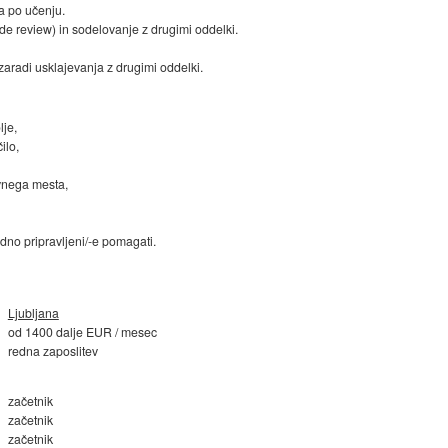
a po učenju.
e review) in sodelovanje z drugimi oddelki.
 zaradi usklajevanja z drugimi oddelki.
je,
ilo,
vnega mesta,
dno pripravljeni/-e pomagati.
Ljubljana
od 1400 dalje EUR / mesec
redna zaposlitev
začetnik
začetnik
začetnik