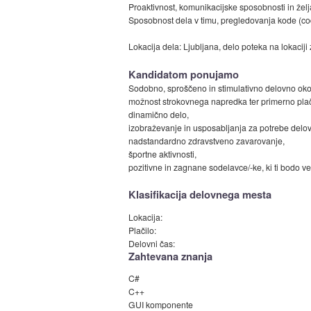
Proaktivnost, komunikacijske sposobnosti in želj
Sposobnost dela v timu, pregledovanja kode (cod
Lokacija dela: Ljubljana, delo poteka na lokaciji
Kandidatom ponujamo
Sodobno, sproščeno in stimulativno delovno okol
možnost strokovnega napredka ter primerno plač
dinamično delo,
izobraževanje in usposabljanja za potrebe delo
nadstandardno zdravstveno zavarovanje,
športne aktivnosti,
pozitivne in zagnane sodelavce/-ke, ki ti bodo ve
Klasifikacija delovnega mesta
Lokacija:
Plačilo:
Delovni čas:
Zahtevana znanja
C#
C++
GUI komponente