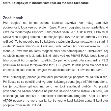
staro BX čipovje! In moram vam reči, da me niso razočarali!
Značilnosti:
Prvi pogled na temno zeleno lepotico razkriva kar nekaj zanimivh
podrobnosti, toda vse ob svojem času. Prvo si poglejmo samo razdelitev, ki
kaže na modernejšo zasnovo. Tako plošča vsebuje 1 AGP, 6 PCI, 1 ISA ter 3
DIMM reže. Najbolj opazno je pomanjkanje 2 ISA rež, kar se odraža v eni PCI
reži več. To bo mogoče motilo kakšnega računalniškega metuzalema s starimi
modemi/mrežnimi/zvočnimi karticami, toda večino bo prav razveselilo. Tudi
mene je. Prav tako bo komu mogoče šlo v nos pomanjkanje 1 DIMM reže, saj
na plošči najdemo le 3, toda tisti, ki rabijo več kot 768MB RAMa bodo tako ali
tako posegli bo drugačnih izdelkih. Za periferijo poskrbita standardna PS/2
priključka za miško ter tipkovnico ter 2 USB porta. 2 USB porta sta počasi že
premalo, saj tudi večina novejših VIA plošč podpira kar 4 tovrstne naprave.
Velik primanjkljaj plošče je vsekakor pomanjkanje podpore za ATA66 diske.
Pri Epoxu so se odločili proti vgradnji kakšnega zunanjega ATA66 kontrolerja,
kar je pozitivno vplivalo na ceno ter tudi stabilnost plošče. Po pravici
povedano pa ATA66 podpora ne prinaša kakšne opazne razlike v hitrosti, kar
dokazujejo tudi meritve s sintetičnimi benchmark programi! Kdor pa brez
ATA66 podpore ne more, pa lahko še vedno kupi kakšen zunanji kontroler
podjetja Promise ali HotRod.