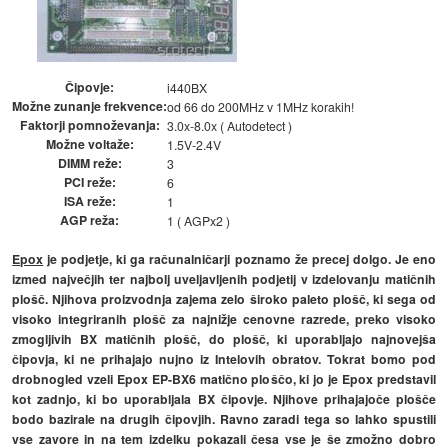
Čipovje:
i440BX
Možne zunanje frekvence:
od 66 do 200MHz v 1MHz korakih!
Faktorji pomnoževanja:
3.0x-8.0x ( Autodetect )
Možne voltaže:
1.5V-2.4V
DIMM reže:
3
PCI reže:
6
ISA reže:
1
AGP reža:
1 ( AGPx2 )
Epox
je podjetje, ki ga računalničarji poznamo že precej dolgo. Je eno
izmed največjih ter najbolj uveljavljenih podjetij v izdelovanju matičnih
plošč. Njihova proizvodnja zajema zelo široko paleto plošč, ki sega od
visoko integriranih plošč za najnižje cenovne razrede, preko visoko
zmogljivih BX matičnih plošč, do plošč, ki uporabljajo najnovejša
čipovja, ki ne prihajajo nujno iz Intelovih obratov. Tokrat bomo pod
drobnogled vzeli Epox EP-BX6 matično ploščo, ki jo je Epox predstavil
kot zadnjo, ki bo uporabljala BX čipovje. Njihove prihajajoče plošče
bodo bazirale na drugih čipovjih. Ravno zaradi tega so lahko spustili
vse zavore in na tem izdelku pokazali česa vse je še zmožno dobro