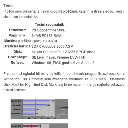
Test:
Ploščo sem primerjal z nekaj drugimi ploščami, katerih testi še sledijo. Testni
sistem se je sestojil iz:
Testni računalnik
Procesor:
P3 Coppermine 500E
Pomnilnik:
64MB PC133 RAM
Matična plošča:
Epox EP-BX6 SE
Grafična kartica:
3DFX Voodoo3 2000 AGP
Disk:
Maxtor DiamondPlus ATA66 8.7GB diska
Drobnarije:
SB Live! Player, Pionner DVD-114F
Softver:
Windows 98, FIGS gonilniki za Voodoo3
Prvo sem si ogledal hitrost v sintetičnih benchmark programih, oziroma kar v
Winbenchu 99. Primerjal sem izmerjene vrednosti za CPU Mark, Bussiness
Disk Mark ter High-End Disk Mark, saj te po mojem mnenju najbolje odražajo
hitrost sistema.