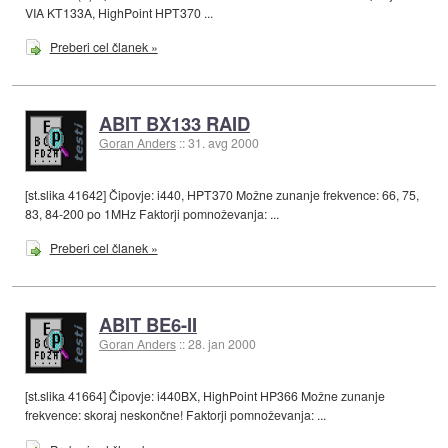
VIA KT133A, HighPoint HPT370 ...
Preberi cel članek »
ABIT BX133 RAID
Goran Anders
::
31. avg 2000
[st.slika 41642] Čipovje: i440, HPT370 Možne zunanje frekvence: 66, 75,
83, 84-200 po 1MHz Faktorji pomnoževanja: ...
Preberi cel članek »
ABIT BE6-II
Goran Anders
::
28. jan 2000
[st.slika 41664] Čipovje: i440BX, HighPoint HP366 Možne zunanje
frekvence: skoraj neskončne! Faktorji pomnoževanja: ...