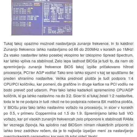
Tukaj takoj opazimo možnost nastavljanja zunanje frekvence. In to kakšno!
Zunanjo frekvenco lahko nastavljamo od 66 do 200MHz v korakih po 1MHz!
Za vsako nastavitev lahko posebej vklopimo ter izklopimo Spread Spectrum,
kar lahko vpliva na stabilnost. Zelo lepa lastnost BIOSa je tudi to, da nam ob
spreminjanju zunanje frekvence BIOS takoj izpiše pričakovano hitrost
procesorja, PCI ter AGP vodila! Tako smo lahko sigurni v kaj se spuščamo še
preden shranimo nastavitve. Velika prednost plošče je tudi podpora 1:4
CPU/PCI količniku, kar pomeni, da grafične in druge kartice na PCI vodilu ne
bodo preveč pod udarom. Prav tako lahko kadarkoli spremenimo CPU/AGP
količnik, ki ga lahko nastavimo na do 3:2. Sicer bi si tukaj želeli 1:2 nastavitve,
toda le te ne podpira in tudi nikoli ne bo podpirala nobena BX matična plošča.
V BIOSu prav tako lahko nastavimo voltažo na procesorju, in sicer v korakih
po 0.5, v primeru Coppermina od 1.5 do 1.9. Spreminjamo lahko tudi VIO
voltažo, kar pri visokih zunanjih frekvencah zelo pripomore k stabilnosti RAMa
ter veznega čipovja. Na splošno nad BIOSom nimam nikakršnih pripomb in
lahko brez zadržkov rečem, da je to najbolje izpeljan meni za nastavljanje
overclockerskih parametrov, kar sem jih kdaj videl! Yeah!