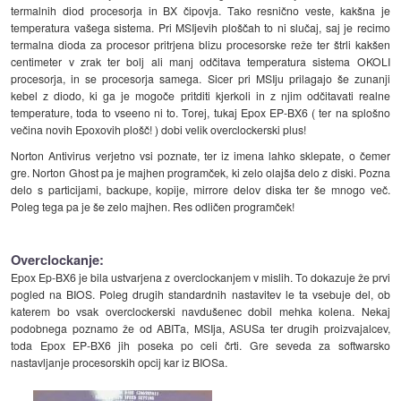
termalnih diod procesorja in BX čipovja. Tako resnično veste, kakšna je
temperatura vašega sistema. Pri MSIjevih ploščah to ni slučaj, saj je recimo
termalna dioda za procesor pritrjena blizu procesorske reže ter štrli kakšen
centimeter v zrak ter bolj ali manj odčitava temperatura sistema OKOLI
procesorja, in se procesorja samega. Sicer pri MSIju prilagajo še zunanji
kebel z diodo, ki ga je mogoče pritditi kjerkoli in z njim odčitavati realne
temperature, toda to vseeno ni to. Torej, tukaj Epox EP-BX6 ( ter na splošno
večina novih Epoxovih plošč! ) dobi velik overclockerski plus!
Norton Antivirus verjetno vsi poznate, ter iz imena lahko sklepate, o čemer
gre. Norton Ghost pa je majhen programček, ki zelo olajša delo z diski. Pozna
delo s particijami, backupe, kopije, mirrore delov diska ter še mnogo več.
Poleg tega pa je še zelo majhen. Res odličen programček!
Overclockanje:
Epox Ep-BX6 je bila ustvarjena z overclockanjem v mislih. To dokazuje že prvi
pogled na BIOS. Poleg drugih standardnih nastavitev le ta vsebuje del, ob
katerem bo vsak overclockerski navdušenec dobil mehka kolena. Nekaj
podobnega poznamo že od ABITa, MSIja, ASUSa ter drugih proizvajalcev,
toda Epox EP-BX6 jih poseka po celi črti. Gre seveda za softwarsko
nastavljanje procesorskih opcij kar iz BIOSa.