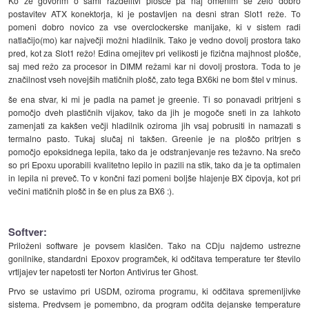
Ko že govorim o sami razdelitvi plošče pa naj omenim še zelo dobro
postavitev ATX konektorja, ki je postavljen na desni stran Slot1 reže. To
pomeni dobro novico za vse overclockerske manijake, ki v sistem radi
natlačijo(mo) kar največji možni hladilnik. Tako je vedno dovolj prostora tako
pred, kot za Slot1 režo! Edina omejitev pri velikosti je fizična majhnost plošče,
saj med režo za procesor in DIMM režami kar ni dovolj prostora. Toda to je
značilnost vseh novejših matičnih plošč, zato tega BX6ki ne bom štel v minus.
še ena stvar, ki mi je padla na pamet je greenie. Ti so ponavadi pritrjeni s
pomočjo dveh plastičnih vijakov, tako da jih je mogoče sneti in za lahkoto
zamenjati za kakšen večji hladilnik oziroma jih vsaj pobrusiti in namazati s
termalno pasto. Tukaj slučaj ni takšen. Greenie je na ploščo pritrjen s
pomočjo epoksidnega lepila, tako da je odstranjevanje res težavno. Na srečo
so pri Epoxu uporabili kvalitetno lepilo in pazili na stik, tako da je ta optimalen
in lepila ni preveč. To v končni fazi pomeni boljše hlajenje BX čipovja, kot pri
večini matičnih plošč in še en plus za BX6 :).
Softver:
Priloženi software je povsem klasičen. Tako na CDju najdemo ustrezne
gonilnike, standardni Epoxov programček, ki odčitava temperature ter število
vrtljajev ter napetosti ter Norton Antivirus ter Ghost.
Prvo se ustavimo pri USDM, oziroma programu, ki odčitava spremenljivke
sistema. Predvsem je pomembno, da program odčita dejanske temperature