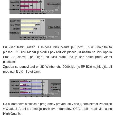
Pri vseh testih, razen Bussiness Disk Marka je Epox EP-BX6 najhitrejša
plošča. Pri CPU Marku ji sledi Epox 6VBA2 plošča, ki bazira na VIA Apollo
Pro133A čipovju, pri High-End Disk Marku pa je kar daleč pred vsemi
ploščami.
Zgodba se ponovi tudi pri 3D Winbenchu 2000, kjer je EP-BX6 najhitrejša ali
med najhitrejšimi ploščami.
Da bi domneve sintetičnih programov preveril še v akciji, sem hitrost izmeril še
v Quake3 Areni s pomočjo prvih dveh demotov. Q3A je bila nastavljena na
High Quality.