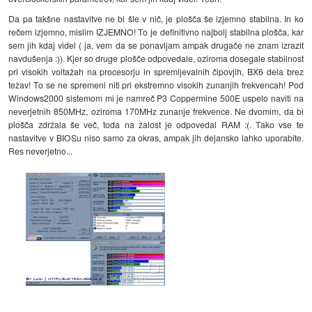
Da pa takšne nastavitve ne bi šle v nič, je plošča še izjemno stabilna. In ko
rečem izjemno, mislim IZJEMNO! To je definitivno najbolj stabilna plošča, kar
sem jih kdaj videl ( ja, vem da se ponavljam ampak drugače ne znam izrazit
navdušenja :)). Kjer so druge plošče odpovedale, oziroma dosegale stabilnost
pri visokih voltažah na procesorju in spremljevalnih čipovjih, BX6 dela brez
težav! To se ne spremeni niti pri ekstremno visokih zunanjih frekvencah! Pod
Windows2000 sistemom mi je namreč P3 Coppermine 500E uspelo naviti na
neverjetnih 850MHz, oziroma 170MHz zunanje frekvence. Ne dvomim, da bi
plošča zdržala še več, toda na žalost je odpovedal RAM :(. Tako vse te
nastavitve v BIOSu niso samo za okras, ampak jih dejansko lahko uporabite.
Res neverjetno...