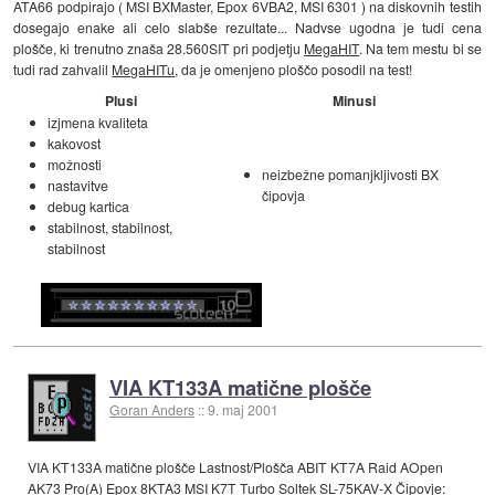
ATA66 podpirajo ( MSI BXMaster, Epox 6VBA2, MSI 6301 ) na diskovnih testih
dosegajo enake ali celo slabše rezultate... Nadvse ugodna je tudi cena
plošče, ki trenutno znaša 28.560SIT pri podjetju
MegaHIT
. Na tem mestu bi se
tudi rad zahvalil
MegaHITu
, da je omenjeno ploščo posodil na test!
Plusi
Minusi
izjmena kvaliteta
kakovost
možnosti
neizbežne pomanjkljivosti BX
nastavitve
čipovja
debug kartica
stabilnost, stabilnost,
stabilnost
VIA KT133A matične plošče
Goran Anders
::
9. maj 2001
VIA KT133A matične plošče Lastnost/Plošča ABIT KT7A Raid AOpen
AK73 Pro(A) Epox 8KTA3 MSI K7T Turbo Soltek SL-75KAV-X Čipovje: