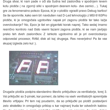
Druga stvar, ki nam pade v oči sta čudna led zaslončka v spodnjem levem
kotu plošče ( na zgornji sliki v spodnjem desnem kotu- dve osmici... ). Tukaj
gre za fenomenalno potezo Epoxa, ki je v ploščo vgradil pravo Debug kartico!
Se še spomnite, kako sem bil navdušen nad D-Led tehnologijo z MSI 6163Pro
plošče, ki je omogočala ugotovitev napak pri zagonu plošče ter tako lažje
overclockanje? No, Epox je šel en gigantski korak naprej. Tako sedaj imamo
resnično kontrolo nad čisto vsemi fazami zagona plošče, ki se nam javljajo
preko teh dveh zaslončkov. Z lahkoto ugotovimo ali je pri overclockanju
odpovedal procesor, RAM, disk ali kaj drugega. Res neverjetno! Pa še vse
skupaj izgleda zelo kul :).
Drugače plošča podpira standardno število priključkov za ventilatorje, torej 3.
Vsi priključki so 3-pinski, kar pomeni, da lahko na vseh ventilatorjih spremljate
število vrtljajev. Pri tem naj poudarim, da so priključki po plošči postavljeni
zelo strateško in omogočajo priklop s kar najmanj truda ter odvečnih kablov.