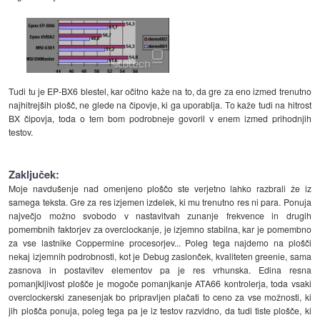
Tudi tu je EP-BX6 blestel, kar očitno kaže na to, da gre za eno izmed trenutno
najhitrejših plošč, ne glede na čipovje, ki ga uporablja. To kaže tudi na hitrost
BX čipovja, toda o tem bom podrobneje govoril v enem izmed prihodnjih
testov.
Zaključek:
Moje navdušenje nad omenjeno ploščo ste verjetno lahko razbrali že iz
samega teksta. Gre za res izjemen izdelek, ki mu trenutno res ni para. Ponuja
največjo možno svobodo v nastavitvah zunanje frekvence in drugih
pomembnih faktorjev za overclockanje, je izjemno stabilna, kar je pomembno
za vse lastnike Coppermine procesorjev... Poleg tega najdemo na plošči
nekaj izjemnih podrobnosti, kot je Debug zaslonček, kvaliteten greenie, sama
zasnova in postavitev elementov pa je res vrhunska. Edina resna
pomanjkljivost plošče je mogoče pomanjkanje ATA66 kontrolerja, toda vsaki
overclockerski zanesenjak bo pripravljen plačati to ceno za vse možnosti, ki
jih plošča ponuja, poleg tega pa je iz testov razvidno, da tudi tiste plošče, ki