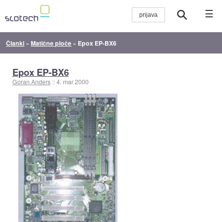
☰
Članki
»
Matične ploče
»
Epox EP-BX6
Epox EP-BX6
Goran Anders
::
4. mar 2000