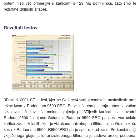
potem niso več primerljivi s karticami s 128 MB pomnilnika, zato smo te
rezultate izključili iz tabel.
Rezultati testov
3D Mark 2001 SE je test, kjer se Geforce4 vsaj v osnovnih nastavitvah brez
težav kosa z Radeonom 9500 PRO. Pri vključenem glajenju robov se začne
izkazovati učinkovitejša metoda glajenja pri ATIjevih karticah, saj navadni
Radeon 9500 že ujame Geforce4, Radeon 9500 PRO pa pusti vse ostale
kartice zadaj. V testih, kjer je vključeno anizotropno filtriranje, se Geforce4 še
kosa z Radeonom 9500, R9500PRO pa je spet razred zase. Pri kombinaciji
vključenega glajenja ter anizotropnega filtriranja je zadeva precej podobna.