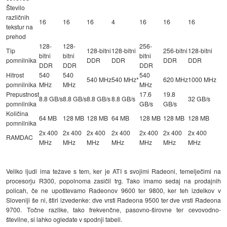
Število
različnih
16
16
16
4
16
16
16
tekstur na
prehod
128-
128-
256-
Tip
128-bitni
128-bitni
256-bitni
128-bitni
bitni
bitni
bitni
pomnilnika
DDR
DDR
DDR
DDR
DDR
DDR
DDR
Hitrost
540
540
540
540 MHz
540 MHz*
620 MHz
1000 MHz
pomnilnika
MHz
MHz
MHz
Prepustnost
17.6
19.8
8.8 GB/s
8.8 GB/s
8.8 GB/s
8.8 GB/s
32 GB/s
pomnilnika
GB/s
GB/s
Količina
64 MB
128 MB
128 MB
64 MB
128 MB
128 MB
128 MB
pomnilnika
2x 400
2x 400
2x 400
2x 400
2x 400
2x 400
2x 400
RAMDAC
MHz
MHz
MHz
MHz
MHz
MHz
MHz
Veliko ljudi ima težave s tem, ker je ATI s svojimi Radeoni, temelječimi na
procesorju R300, popolnoma zasičil trg. Tako imamo sedaj na prodajnih
policah, če ne upoštevamo Radeonov 9600 ter 9800, ker teh izdelkov v
Sloveniji še ni, štiri izvedenke: dve vrsti Radeona 9500 ter dve vrsti Radeona
9700. Točne razlike, tako frekvenčne, pasovno-širovne ter cevovodno-
številne, si lahko ogledate v spodnji tabeli.