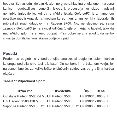
botrovali še naslednji dejavniki: izjemno glasna hladilna enota, enormna cena
kartice, nedobavljivost cenejših izvedenk procesorja ter slabo napisani
gonilniki. Izgledalo je, kot da je nVidia izdala GeforceFX le z namenom
potešitve medijskega duha, medtem ko so njeni znanstveniki v laboratorijih
pripravljali pravi odgoovor na Radeon 9700. No, ne slepimo se, sama
zasnova GeforcaFX je naravnost odlična (glejte primerjalno tabelo), tako da
nad nVidio sploh ne smemo obupati. Prav dobro se zna zgoditi, da se bo
situacija obrnila kalifornijskemu podjetju v prid.
Podatki
Preden se poglobimo v podrobnejšo analizo, si poglejmo sploh, kartice
katerega podjetja smo testirali, kateri čip se bohoti na tiskanem vezju, ter
najpomembnejše, za koliko težko prisluženih soldov vas bo grafična kartica
olajšala.
Tabela 1: Pripadnost čipom:
Tržno ime
Izvedenka
Čip
Cena
Gigabyte Radeon 9500 64 MB
ATi Radeon 9500
ATi R300
45.000 SIT
HIS Radeon 9500 128 MB
ATI Radeon 9500
ATi R300
49.000 SIT
Sapphire Radeon 9500 PRO
ATi Radeon 9500 PRO
ATi R300
56.000 SIT