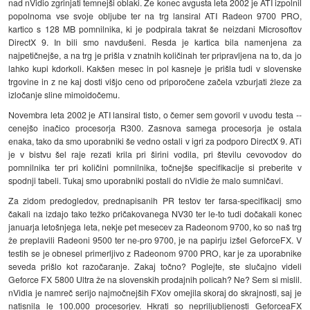
nad nVidio zgrinjati temnejši oblaki. Že konec avgusta leta 2002 je ATI izpolnil
popolnoma vse svoje obljube ter na trg lansiral ATI Radeon 9700 PRO,
kartico s 128 MB pomnilnika, ki je podpirala takrat še neizdani Microsoftov
DirectX 9. In bili smo navdušeni. Resda je kartica bila namenjena za
najpetičnejše, a na trg je prišla v znatnih količinah ter pripravljena na to, da jo
lahko kupi kdorkoli. Kakšen mesec in pol kasneje je prišla tudi v slovenske
trgovine in z ne kaj dosti višjo ceno od priporočene začela vzburjati žleze za
izločanje sline mimoidočemu.
Novembra leta 2002 je ATI lansiral tisto, o čemer sem govoril v uvodu testa --
cenejšo inačico procesorja R300. Zasnova samega procesorja je ostala
enaka, tako da smo uporabniki še vedno ostali v igri za podporo DirectX 9. ATi
je v bistvu šel raje rezati krila pri širini vodila, pri številu cevovodov do
pomnilnika ter pri količini pomnilnika, točnejše specifikacije si preberite v
spodnji tabeli. Tukaj smo uporabniki postali do nVidie že malo sumničavi.
Za zidom predogledov, prednapisanih PR testov ter farsa-specifikacij smo
čakali na izdajo tako težko pričakovanega NV30 ter le-to tudi dočakali konec
januarja letošnjega leta, nekje pet mesecev za Radeonom 9700, ko so naš trg
že preplavili Radeoni 9500 ter ne-pro 9700, je na papirju izšel GeforceFX. V
testih se je obnesel primerljivo z Radeonom 9700 PRO, kar je za uporabnike
seveda prišlo kot razočaranje. Zakaj točno? Poglejte, ste slučajno videli
Geforce FX 5800 Ultra že na slovenskih prodajnih policah? Ne? Sem si mislil.
nVidia je namreč serijo najmočnejših FXov omejila skoraj do skrajnosti, saj je
natisnila le 100.000 procesorjev. Hkrati so nepriljubljenosti GeforceaFX