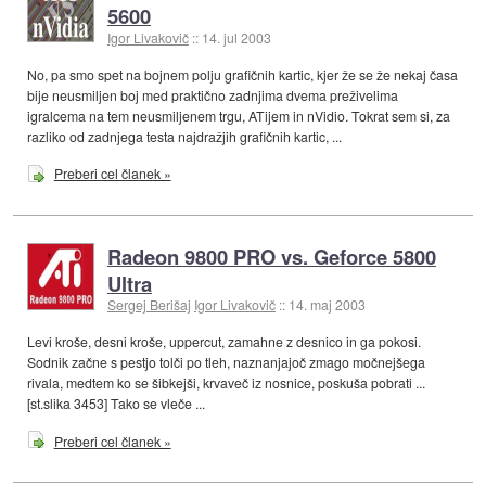
5600
Igor Livakovič
::
14. jul 2003
No, pa smo spet na bojnem polju grafičnih kartic, kjer že se že nekaj časa
bije neusmiljen boj med praktično zadnjima dvema preživelima
igralcema na tem neusmiljenem trgu, ATijem in nVidio. Tokrat sem si, za
razliko od zadnjega testa najdražjih grafičnih kartic, ...
Preberi cel članek »
Radeon 9800 PRO vs. Geforce 5800
Ultra
Sergej Berišaj
Igor Livakovič
::
14. maj 2003
Levi kroše, desni kroše, uppercut, zamahne z desnico in ga pokosi.
Sodnik začne s pestjo tolči po tleh, naznanjajoč zmago močnejšega
rivala, medtem ko se šibkejši, krvaveč iz nosnice, poskuša pobrati ...
[st.slika 3453] Tako se vleče ...
Preberi cel članek »