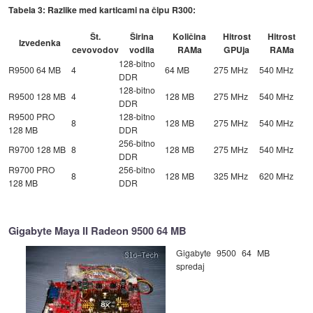
Tabela 3: Razlike med karticami na čipu R300:
Št.
Širina
Količina
Hitrost
Hitrost
Izvedenka
cevovodov
vodila
RAMa
GPUja
RAMa
128-bitno
R9500 64 MB
4
64 MB
275 MHz
540 MHz
DDR
128-bitno
R9500 128 MB
4
128 MB
275 MHz
540 MHz
DDR
R9500 PRO
128-bitno
8
128 MB
275 MHz
540 MHz
128 MB
DDR
256-bitno
R9700 128 MB
8
128 MB
275 MHz
540 MHz
DDR
R9700 PRO
256-bitno
8
128 MB
325 MHz
620 MHz
128 MB
DDR
Gigabyte Maya II Radeon 9500 64 MB
Gigabyte 9500 64 MB
spredaj