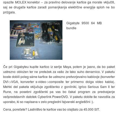
opazite MOLEX konektor -- za pravilno delovanje kartice ga morate vključiti,
saj se drugače kartice zaradi pomanjkanja električne energije sploh ne bo
prižgala.
Gigabyte 9500 64 MB
bundle
Če pri Gigabyteu kupite kartico iz serije Maya, potem je jasno, da bo paket
ustrezno obložen ter ne pretežek za vašo že tako suho denarnico. V paketu
boste dobili poleg sáme kartice še ustrezno pretvorjevalno kablovje (konverter
DVI->VGA, konverter s-video->composite ter primerno dolga video kabla).
Mehki del paketa vključuje zgoščenko z gonilniki, igrico Serious Sam II ter
Rune, na posebni zgoščenki pa vas bo čakal program za predvajanje
večpredstavnih datotek Cyberlink PowerDVD. V paketu dobite še navodila za
uporabo, ki so napisana v zelo pregledni tajvanski angleščini :).
Cena, porečete? Lastništvo te kartice vas bo olajšalo za 45.000 SIT.