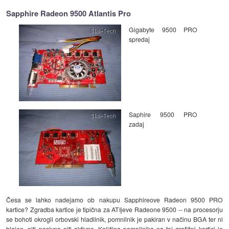
Sapphire Radeon 9500 Atlantis Pro
Gigabyte 9500 PRO
spredaj
Saphire 9500 PRO
zadaj
Česa se lahko nadejamo ob nakupu Sapphireove Radeon 9500 PRO
kartice? Zgradba kartice je tipična za ATIjeve Radeone 9500 -- na procesorju
se bohoti okrogli orbovski hladilnik, pomnilnik je pakiran v načinu BGA ter ni
hlajen, niti pasivno niti aktivno. Količina pomnilnika na tej grafični kartici je