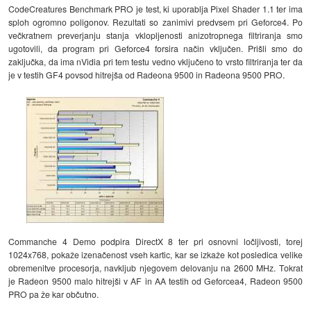
CodeCreatures Benchmark PRO je test, ki uporablja Pixel Shader 1.1 ter ima
sploh ogromno poligonov. Rezultati so zanimivi predvsem pri Geforce4. Po
večkratnem preverjanju stanja vklopljenosti anizotropnega filtriranja smo
ugotovili, da program pri Geforce4 forsira način vključen. Prišli smo do
zaključka, da ima nVidia pri tem testu vedno vključeno to vrsto filtriranja ter da
je v testih GF4 povsod hitrejša od Radeona 9500 in Radeona 9500 PRO.
Commanche 4 Demo podpira DirectX 8 ter pri osnovni ločljivosti, torej
1024x768, pokaže izenačenost vseh kartic, kar se izkaže kot posledica velike
obremenitve procesorja, navkljub njegovem delovanju na 2600 MHz. Tokrat
je Radeon 9500 malo hitrejši v AF in AA testih od Geforcea4, Radeon 9500
PRO pa že kar občutno.