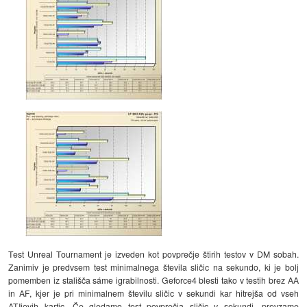
Test Unreal Tournament je izveden kot povprečje štirih testov v DM sobah.
Zanimiv je predvsem test minimalnega števila sličic na sekundo, ki je bolj
pomemben iz stališča sáme igrabilnosti. Geforce4 blesti tako v testih brez AA
in AF, kjer je pri minimalnem številu sličic v sekundi kar hitrejša od vseh
ATIjevih kartic. Če gledamo test povprečja sličic v sekundi, prevzame