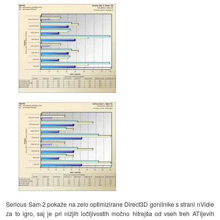
Serious Sam 2 pokaže na zelo optimizirane Direct3D gonilnike s strani nVidie
za to igro, saj je pri nižjih ločljivostih močno hitrejša od vseh treh ATIjevih