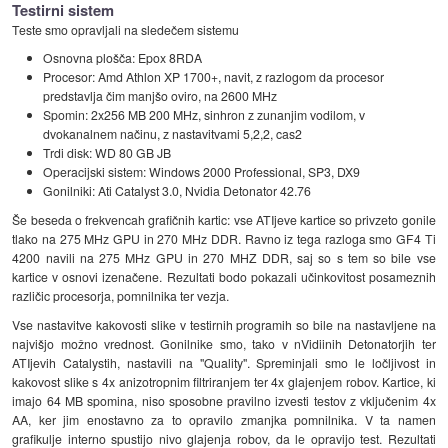
Testirni sistem
Teste smo opravljali na sledečem sistemu
Osnovna plošča: Epox 8RDA
Procesor: Amd Athlon XP 1700+, navit, z razlogom da procesor
predstavlja čim manjšo oviro, na 2600 MHz
Spomin: 2x256 MB 200 MHz, sinhron z zunanjim vodilom, v
dvokanalnem načinu, z nastavitvami 5,2,2, cas2
Trdi disk: WD 80 GB JB
Operacijski sistem: Windows 2000 Professional, SP3, DX9
Gonilniki: Ati Catalyst 3.0, Nvidia Detonator 42.76
Še beseda o frekvencah grafičnih kartic: vse ATIjeve kartice so privzeto gonile
tlako na 275 MHz GPU in 270 MHz DDR. Ravno iz tega razloga smo GF4 Ti
4200 navili na 275 MHz GPU in 270 MHZ DDR, saj so s tem so bile vse
kartice v osnovi izenačene. Rezultati bodo pokazali učinkovitost posameznih
različic procesorja, pomnilnika ter vezja.
Vse nastavitve kakovosti slike v testirnih programih so bile na nastavljene na
najvišjo možno vrednost. Gonilnike smo, tako v nVidiinih Detonatorjih ter
ATIjevih Catalystih, nastavili na "Quality". Spreminjali smo le ločljivost in
kakovost slike s 4x anizotropnim filtriranjem ter 4x glajenjem robov. Kartice, ki
imajo 64 MB spomina, niso sposobne pravilno izvesti testov z vključenim 4x
AA, ker jim enostavno za to opravilo zmanjka pomnilnika. V ta namen
grafikulje interno spustijo nivo glajenja robov, da le opravijo test. Rezultati