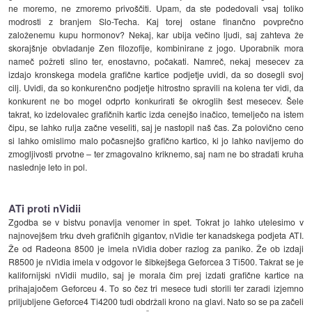
ne moremo, ne zmoremo privoščiti. Upam, da ste podedovali vsaj toliko
modrosti z branjem Slo-Techa. Kaj torej ostane finančno povprečno
založenemu kupu hormonov? Nekaj, kar ubija večino ljudi, saj zahteva že
skorajšnje obvladanje Zen filozofije, kombinirane z jogo. Uporabnik mora
nameč požreti slino ter, enostavno, počakati. Namreč, nekaj mesecev za
izdajo kronskega modela grafične kartice podjetje uvidi, da so dosegli svoj
cilj. Uvidi, da so konkurenčno podjetje hitrostno spravili na kolena ter vidi, da
konkurent ne bo mogel odprto konkurirati še okroglih šest mesecev. Šele
takrat, ko izdelovalec grafičnih kartic izda cenejšo inačico, temelječo na istem
čipu, se lahko rulja začne veseliti, saj je nastopil naš čas. Za polovično ceno
si lahko omislimo malo počasnejšo grafično kartico, ki jo lahko navijemo do
zmogljivosti prvotne – ter zmagovalno kriknemo, saj nam ne bo stradati kruha
naslednje leto in pol.
ATi proti nVidii
Zgodba se v bistvu ponavlja venomer in spet. Tokrat jo lahko utelesimo v
najnovejšem trku dveh grafičnih gigantov, nVidie ter kanadskega podjeta ATI.
Že od Radeona 8500 je imela nVidia dober razlog za paniko. Že ob izdaji
R8500 je nVidia imela v odgovor le šibkejšega Geforcea 3 Ti500. Takrat se je
kalifornijski nVidii mudilo, saj je morala čim prej izdati grafične kartice na
prihajajočem Geforceu 4. To so čez tri mesece tudi storili ter zaradi izjemno
priljubljene Geforce4 Ti4200 tudi obdržali krono na glavi. Nato so se pa začeli