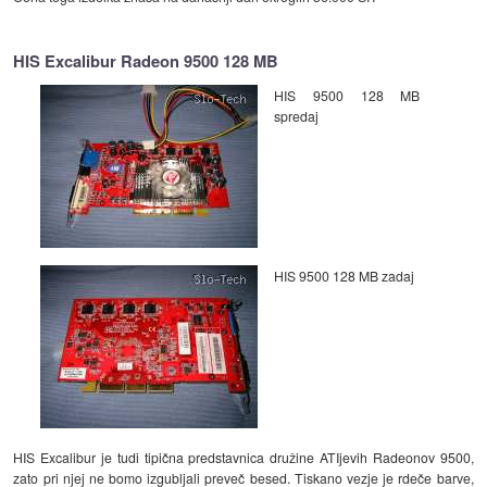
HIS Excalibur Radeon 9500 128 MB
HIS 9500 128 MB
spredaj
HIS 9500 128 MB zadaj
HIS Excalibur je tudi tipična predstavnica družine ATIjevih Radeonov 9500,
zato pri njej ne bomo izgubljali preveč besed. Tiskano vezje je rdeče barve,