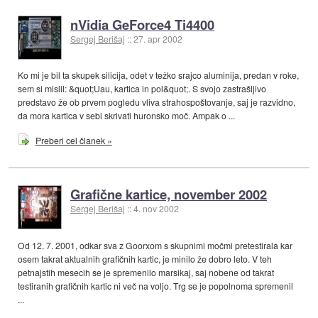
nVidia GeForce4 Ti4400
Sergej Berišaj
::
27. apr 2002
Ko mi je bil ta skupek silicija, odet v težko srajco aluminija, predan v roke,
sem si mislil: &quot;Uau, kartica in pol&quot;. S svojo zastrašljivo
predstavo že ob prvem pogledu vliva strahospoštovanje, saj je razvidno,
da mora kartica v sebi skrivati huronsko moč. Ampak o ...
Preberi cel članek »
Grafične kartice, november 2002
Sergej Berišaj
::
4. nov 2002
Od 12. 7. 2001, odkar sva z Goorxom s skupnimi močmi pretestirala kar
osem takrat aktualnih grafičnih kartic, je minilo že dobro leto. V teh
petnajstih mesecih se je spremenilo marsikaj, saj nobene od takrat
testiranih grafičnih kartic ni več na voljo. Trg se je popolnoma spremenil
...