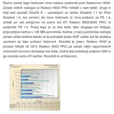
Ravno zaradi tega Geforce4 nima nobene prednosti pred Radeonom 9500.
Zaradi očitnih razlogov je Radeon 9500 PRO hitrejši v vseh testih. Drugi in
tretji test uporabi DirectX 8 -- uporabljeni so Vertex Shaderji 1.1 ter Pixel
Shaderji 1.4, kar pomeni, da mora Geforce4, ki nima podpore za PS 1.4,
izrisati po več poligonov na sceno kot ATi Radeon 9500/9500 PRO, ki
podpirata PS 1.4. Poleg tega je za oba testa, tako drugega kot tretjega,
priporočljiva kartica s 128 MB pomnilnika. Kartice z manj pomnilnika začnejo
zaradi velike količine tekstur le-te prenašati preko AGP vodila, kar še dodatno
upočasni že tako počasni Geforce4. Rezultat je jasen: Radeon 9500 je
povsod hitrejši od GF4, Radeon 9500 PRO pa zaradi višjih zapolnitvenih
zmožnosti ponovno obvladuje vse teste. Zadnji test potrebuje podporo DX9 in
ga opravijo samo ATi kartice. Rezultati so pričakovani.