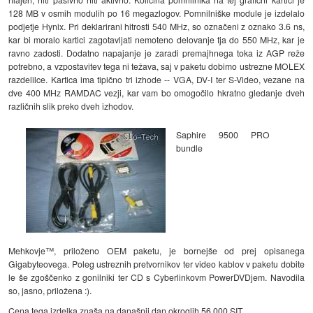
128 MB v osmih modulih po 16 megazlogov. Pomnilniške module je izdelalo
podjetje Hynix. Pri deklarirani hitrosti 540 MHz, so označeni z oznako 3.6 ns,
kar bi moralo kartici zagotavljati nemoteno delovanje tja do 550 MHz, kar je
ravno zadosti. Dodatno napajanje je zaradi premajhnega toka iz AGP reže
potrebno, a vzpostavitev tega ni težava, saj v paketu dobimo ustrezne MOLEX
razdelilce. Kartica ima tipično tri izhode -- VGA, DV-I ter S-Video, vezane na
dve 400 MHz RAMDAC vezji, kar vam bo omogočilo hkratno gledanje dveh
različnih slik preko dveh izhodov.
Saphire 9500 PRO
bundle
Mehkovje™, priloženo OEM paketu, je bornejše od prej opisanega
Gigabyteovega. Poleg ustreznih pretvornikov ter video kablov v paketu dobite
le še zgoščenko z gonilniki ter CD s Cyberlinkovm PowerDVDjem. Navodila
so, jasno, priložena :).
Cena tega izdelka znaša na današnji dan okroglih 56.000 SIT