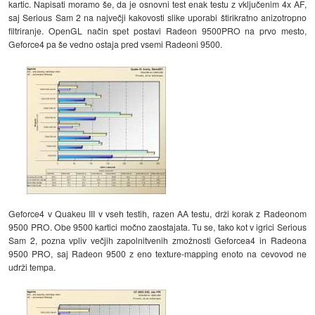
kartic. Napisati moramo še, da je osnovni test enak testu z vključenim 4x AF,
saj Serious Sam 2 na največji kakovosti slike uporabi štirikratno anizotropno
filtriranje. OpenGL način spet postavi Radeon 9500PRO na prvo mesto,
Geforce4 pa še vedno ostaja pred vsemi Radeoni 9500.
Geforce4 v Quakeu III v vseh testih, razen AA testu, drži korak z Radeonom
9500 PRO. Obe 9500 kartici močno zaostajata. Tu se, tako kot v igrici Serious
Sam 2, pozna vpliv večjih zapolnitvenih zmožnosti Geforcea4 in Radeona
9500 PRO, saj Radeon 9500 z eno texture-mapping enoto na cevovod ne
udrži tempa.