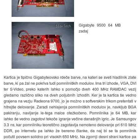
Gigabyte 9500 64 MB
zadaj
Kartica je tipično Gigabyteovsko rdeče barve, na kateri se sveti hladilnik zlate
barve, ki pa žal ne pokriva tudi pomnilniških modulov. Ima tri izhode, VGA, DVI
ter S-Video, preko katerih lahko s pomočjo dveh 400 MHz RAMDAC vezij
gledamo različno sliko na dveh poljubnih izhodih. Ker je ta kartica še vedno
grajena na vezju Radeona 9700, jo je možno s softverskim trikom pretentati v
hitrejše delovanje. Zaradi nehlajenja pomnilniških modulov je, navkljub BGA
pakiranju, navijanje le-tega malce otežkočeno. Pomnilnika je 64 MB, kar
lahko še vedno zagotovi tekoče igranje večine današnjih igric. Je Samsungov
3.3 ns, kar pomnilniku teoretično zagotavlja nemoteno delovanje pri 610 MHz
DDR, po internetu pa lahko že beremo članke, da naj bi se ta pomnilnik
počutil povsem solidno pri visokih 650 MHz. Na zgornji desni strani kartice pa