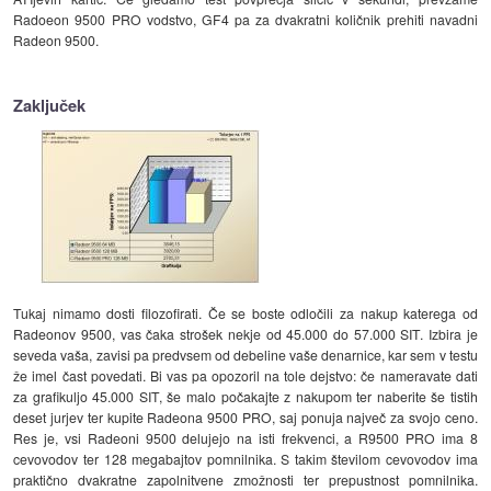
Radoeon 9500 PRO vodstvo, GF4 pa za dvakratni količnik prehiti navadni
Radeon 9500.
Zaključek
Tukaj nimamo dosti filozofirati. Če se boste odločili za nakup katerega od
Radeonov 9500, vas čaka strošek nekje od 45.000 do 57.000 SIT. Izbira je
seveda vaša, zavisi pa predvsem od debeline vaše denarnice, kar sem v testu
že imel čast povedati. Bi vas pa opozoril na tole dejstvo: če nameravate dati
za grafikuljo 45.000 SIT, še malo počakajte z nakupom ter naberite še tistih
deset jurjev ter kupite Radeona 9500 PRO, saj ponuja največ za svojo ceno.
Res je, vsi Radeoni 9500 delujejo na isti frekvenci, a R9500 PRO ima 8
cevovodov ter 128 megabajtov pomnilnika. S takim številom cevovodov ima
praktično dvakratne zapolnitvene zmožnosti ter prepustnost pomnilnika.