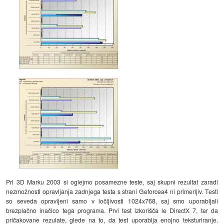
Pri 3D Marku 2003 si oglejmo posamezne teste, saj skupni rezultat zaradi
nezmožnosti opravljanja zadnjega testa s strani Geforcea4 ni primerljiv. Testi
so seveda opravljeni samo v ločljivosti 1024x768, saj smo uporabljali
brezplačno inačico tega programa. Prvi test izkorišča le DirectX 7, ter da
pričakovane rezulate, glede na to, da test uporablja enojno teksturiranje.