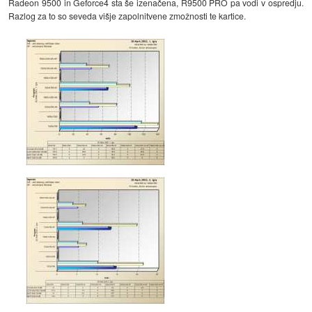
Radeon 9500 in Geforce4 sta še izenačena, R9500 PRO pa vodi v ospredju.
Razlog za to so seveda višje zapolnitvene zmožnosti te kartice.