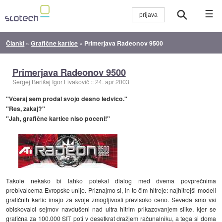
☰
Članki
»
Grafične kartice
»
Primerjava Radeonov 9500
Primerjava Radeonov 9500
Sergej Berišaj
Igor Livakovič
::
24. apr 2003
"Včeraj sem prodal svojo desno ledvico."
"Res, zakaj?"
"Jah, grafične kartice niso poceni!"
Takole nekako bi lahko potekal dialog med dvema povprečnima
prebivalcema Evropske unije. Priznajmo si, in to čim hitreje: najhitrejši modeli
grafičnih kartic imajo za svoje zmogljivosti previsoko ceno. Seveda smo vsi
obiskovalci sejmov navdušeni nad ultra hitrim prikazovanjem slike, kjer se
grafična za 100.000 SIT poti v desetkrat dražjem računalniku, a tega si doma