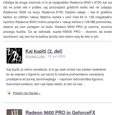
Obstaja še druga možnost, in to je nadgraditev Radeona 9500 v 9700, kar pa
žal ne pride več v poštev, saj proizvajalci grafičnih kartic več ne izdajajo
Radeonov 9500 na vezju Radeona 9700. Dejstvo ostaja -- vse tri grafične
kartice so odličen nakup. Majhna razlika v ceni med 64 in 128 megabajtno
različico Radeona 9500 močno prepriča v nakup kartice s 128 MB pomnilnika,
vseeno pa vam polagam na dušo: Radeon 9500 PRO je zverina, zmožna
pravega hudiča. Če se odločate, kupite R9500 PRO -- dvomim, da boste
razočarani, saj vam bo ta kartica služila zelo dobro vsaj še leto in pol.
Kaj kupiti (2. del)
Korosec Luka
::
19. jun 2003
Kaj kupiti, je večno vprašanje, ki si ga vsak izmed nas zastavi vsakokrat,
ko se odpravi v trgovino, pa naj bo to lokalna prehrambeno usmerjena
prodajalna ali pa kaj zanimivejšega -- naprimer računalniška trgovina.
Kamorkoli pridemo, tam nas čaka nekdo, ki želi od nas ...
Preberi cel članek »
Radeon 9600 PRO in GeforceFX