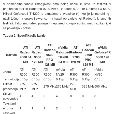
V primerjalno tabelo zmogljivosti smo poleg kartic, ki smo jih testirali, v
primerjavo dali še Radeona 9700 PRO, Radeona 9700 ter Geforce FX 5800.
Hitrost Geforcea4 Ti4200 je označeno z zvezdico (*), ker jo je
morphling1
navil točno na enako frekvenco, na kateri obratujejo vsi Radeoni, ki smo jih
testirali. Tako smo lahko potegnili neposredno vzporednico med razlikami, ki
se pokažejo v praksi.
Tabela 2: Specifikacije kartic:
ATi
ATi
ATi
ATi
nVidia
ATi
nVidia
Radeon
Radeon
Radeon
Radeon
Geforce4
Radeon
GeforceFX
Kartica
9500
9700
9500 64
9500
Ti4200
9700
5800 128
PRO
PRO
MB
128 MB
64 MB
128 MB
MB
128 MB
128 MB
ATi
ATi
ATi
nVidia
ATi
ATi
nVidia
Jedro
R300
R300
R300
NV25
R300
R300
NV30
Tehnologija
0.15μ
0.15μ
0.15μ
0.15μ
0.15μ
0.15μ
0.13μ
Hitrost
275
275
275
275 MHz
275 MHz*
325 MHz
500 MHz
procesorja
MHz
MHz
MHz
Število
4
4
8
4
8
8
8
cevovodov
Teksturnih
enot na
1
1
1
2
1
1
1
cevovod