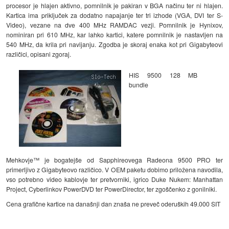
procesor je hlajen aktivno, pomnilnik je pakiran v BGA načinu ter ni hlajen.
Kartica ima priključek za dodatno napajanje ter tri izhode (VGA, DVI ter S-
Video), vezane na dve 400 MHz RAMDAC vezji. Pomnilnik je Hynixov,
nominiran pri 610 MHz, kar lahko kartici, katere pomnilnik je nastavljen na
540 MHz, da krila pri navijanju. Zgodba je skoraj enaka kot pri Gigabyteovi
različici, opisani zgoraj.
HIS 9500 128 MB
bundle
Mehkovje™ je bogatejše od Sapphireovega Radeona 9500 PRO ter
primerljivo z Gigabyteovo različico. V OEM paketu dobimo priložena navodila,
vso potrebno video kablovje ter pretvorniki, igrico Duke Nukem: Manhattan
Project, Cyberlinkov PowerDVD ter PowerDirector, ter zgoščenko z gonilniki.
Cena grafične kartice na današnji dan znaša ne preveč oderuških 49.000 SIT