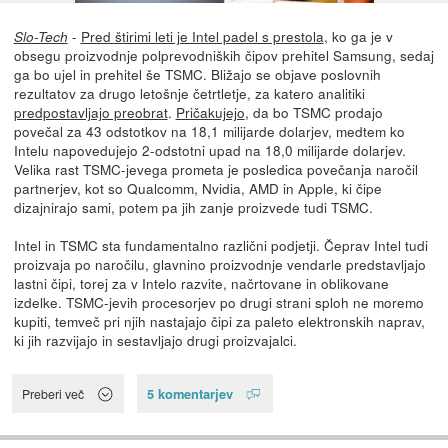
-
Pred štirimi leti je Intel padel s prestola
, ko ga je v
Slo-Tech
obsegu proizvodnje polprevodniških čipov prehitel Samsung, sedaj
ga bo ujel in prehitel še TSMC. Bližajo se objave poslovnih
rezultatov za drugo letošnje četrtletje, za katero analitiki
predpostavljajo preobrat
.
Pričakujejo
, da bo TSMC prodajo
povečal za 43 odstotkov na 18,1 milijarde dolarjev, medtem ko
Intelu napovedujejo 2-odstotni upad na 18,0 milijarde dolarjev.
Velika rast TSMC-jevega prometa je posledica povečanja naročil
partnerjev, kot so Qualcomm, Nvidia, AMD in Apple, ki čipe
dizajnirajo sami, potem pa jih zanje proizvede tudi TSMC.
Intel in TSMC sta fundamentalno različni podjetji. Čeprav Intel tudi
proizvaja po naročilu, glavnino proizvodnje vendarle predstavljajo
lastni čipi, torej za v Intelo razvite, načrtovane in oblikovane
izdelke. TSMC-jevih procesorjev po drugi strani sploh ne moremo
kupiti, temveč pri njih nastajajo čipi za paleto elektronskih naprav,
ki jih razvijajo in sestavljajo drugi proizvajalci.
5 komentarjev
Preberi več