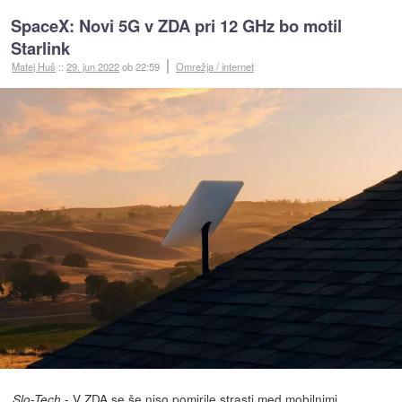
SpaceX: Novi 5G v ZDA pri 12 GHz bo motil
Starlink
Matej Huš
::
29. jun 2022
ob 22:59
Omrežja / internet
- V ZDA se še niso pomirile strasti med mobilnimi
Slo-Tech