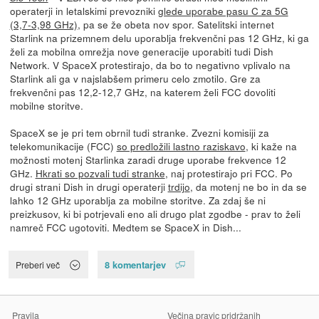
operaterji in letalskimi prevozniki
glede uporabe pasu C za 5G
(3,7-3,98 GHz)
, pa se že obeta nov spor. Satelitski internet
Starlink na prizemnem delu uporablja frekvenčni pas 12 GHz, ki ga
želi za mobilna omrežja nove generacije uporabiti tudi Dish
Network. V SpaceX protestirajo, da bo to negativno vplivalo na
Starlink ali ga v najslabšem primeru celo zmotilo. Gre za
frekvenčni pas 12,2-12,7 GHz, na katerem želi FCC dovoliti
mobilne storitve.
SpaceX se je pri tem obrnil tudi stranke. Zvezni komisiji za
telekomunikacije (FCC)
so predložili lastno raziskavo
, ki kaže na
možnosti motenj Starlinka zaradi druge uporabe frekvence 12
GHz.
Hkrati so pozvali tudi stranke
, naj protestirajo pri FCC. Po
drugi strani Dish in drugi operaterji
trdijo
, da motenj ne bo in da se
lahko 12 GHz uporablja za mobilne storitve. Za zdaj še ni
preizkusov, ki bi potrjevali eno ali drugo plat zgodbe - prav to želi
namreč FCC ugotoviti. Medtem se SpaceX in Dish...
8 komentarjev
Preberi več
Pravila
Večina pravic pridržanih