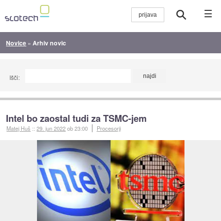
☰
Novice
»
Arhiv novic
Išči:
Intel bo zaostal tudi za TSMC-jem
Matej Huš
::
29. jun 2022
ob 23:00
Procesorji