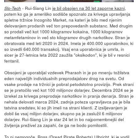
- Rui-Siang Lin
je bil obsojen na 30 let zaporne kazni
,
Slo-Tech
potem ko ga je ameriško sodišče spoznalo za krivega upravljanja
spletne tržnice Incognito Market, na kateri je bilo med njenim
delovanjem prodanih več ton prepovedanih substanc. Med drugim
so prodali več kot 1000 kilogramov kokaina, 1000 kilogramov
metamfetaminov in več sto kilogramov drugih narkotikov. Stran je
obratovala med leti 2020 in 2024. Imela je 400.000 uporabnikov, ki
so izvedli 640.000 transakcij. Vsaj ena uporabnica je umrla, in
sicer je 27-letnica leta 2022 zaužila "oksikodon", ki je bil v resnici
fentanil.
Obsojeni je uporabljal vzdevek Pharaoh in je po mnenju tožilstva
eden največjih individualnih preprodajalcev drog na svetu. Od
vsake prodaje na tržnici je pobral petodstotno provizijo. Prek strani
se je pretočilo več kot 100 milijonov dolarjev. Decembra 2024 se je
izrekel za krivega preprodaje narkotikov in pranja denarja. Stran je
nehala delovati marca 2024, zadnja poteza upravljavca pa je bila
tatvina sredstev, ki so jih imeli na strani klienti. Z izsiljevanjem je
dobil še vsaj milijon dolarjev, skupno pa je zaslužil 6 milijonov
dolarjev. Rui-Siang Lin je star 24 let in bo najpomembnejši del
življenja preživel za zapahi, če ga ne bodo pomilostili.
To ni nemogoče. Ross (Dread Pirate Roberts) Ulbricht, ki je vodil