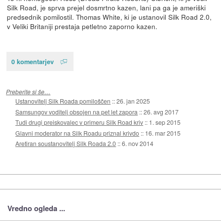
Silk Road, je sprva prejel dosmrtno kazen, lani pa ga je ameriški
predsednik pomilostil. Thomas White, ki je ustanovil Silk Road 2.0,
v Veliki Britaniji prestaja petletno zaporno kazen.
0 komentarjev
Preberite si še…
Ustanovitelj Silk Roada pomiloščen
::
26. jan 2025
Samsungov voditelj obsojen na pet let zapora
::
26. avg 2017
Tudi drugi preiskovalec v primeru Silk Road kriv
::
1. sep 2015
Glavni moderator na Silk Roadu priznal krivdo
::
16. mar 2015
Aretiran soustanovitelj Silk Roada 2.0
::
6. nov 2014
Vredno ogleda ...