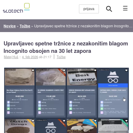
☰
Novice
»
Tožbe
»
Upravljavec spetne tržnice z nezakonitim blagom Incognito obsojen na 30 let zapora
Upravljavec spetne tržnice z nezakonitim blagom
Incognito obsojen na 30 let zapora
Matej Huš
::
4. feb 2026
ob 21:17
Tožbe