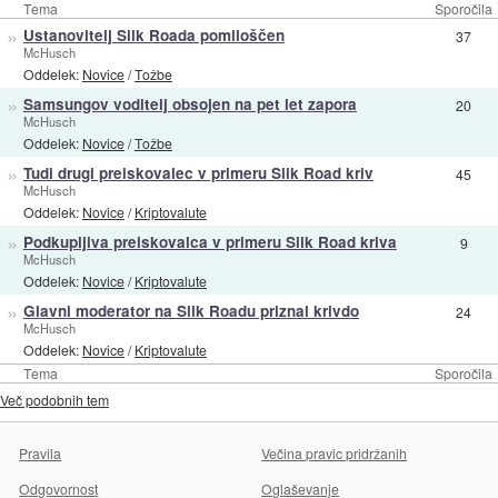
Tema
Sporočila
»
Ustanovitelj Silk Roada pomiloščen
37
McHusch
Oddelek:
Novice
/
Tožbe
»
Samsungov voditelj obsojen na pet let zapora
20
McHusch
Oddelek:
Novice
/
Tožbe
»
Tudi drugi preiskovalec v primeru Silk Road kriv
45
McHusch
Oddelek:
Novice
/
Kriptovalute
»
Podkupljiva preiskovalca v primeru Silk Road kriva
9
McHusch
Oddelek:
Novice
/
Kriptovalute
»
Glavni moderator na Silk Roadu priznal krivdo
24
McHusch
Oddelek:
Novice
/
Kriptovalute
Tema
Sporočila
Več podobnih tem
Pravila
Večina pravic pridržanih
Odgovornost
Oglaševanje