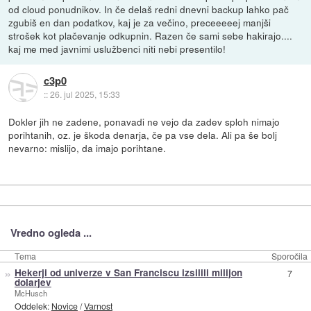
od cloud ponudnikov. In če delaš redni dnevni backup lahko pač
zgubiš en dan podatkov, kaj je za večino, preceeeeej manjši
strošek kot plačevanje odkupnin. Razen če sami sebe hakirajo....
kaj me med javnimi uslužbenci niti nebi presentilo!
c3p0
::
26. jul 2025, 15:33
Dokler jih ne zadene, ponavadi ne vejo da zadev sploh nimajo
porihtanih, oz. je škoda denarja, če pa vse dela. Ali pa še bolj
nevarno: mislijo, da imajo porihtane.
Vredno ogleda ...
Tema
Sporočila
»
Hekerji od univerze v San Franciscu izsilili milijon
7
dolarjev
McHusch
Oddelek:
Novice
/
Varnost