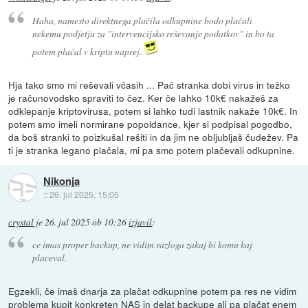
Haha, namesto direktnega plačila odkupnine bodo plačali
nekemu podjetju za "intervencijsko reševanje podatkov" in bo ta
potem plačal v kriptu naprej.
Hja tako smo mi reševali včasih ... Pač stranka dobi virus in težko
je računovodsko spraviti to čez. Ker če lahko 10k€ nakažeš za
odklepanje kriptovirusa, potem si lahko tudi lastnik nakaže 10k€. In
potem smo imeli normirane popoldance, kjer si podpisal pogodbo,
da boš stranki to poizkušal rešiti in da jim ne obljubljaš čudežev. Pa
ti je stranka legano plačala, mi pa smo potem plačevali odkupnine.
Nikonja
::
26. jul 2025, 15:05
crystal
je
26. jul 2025 ob 10:26
izjavil
:
ce imas proper backup, ne vidim razloga zakaj bi komu kaj
placeval.
Egzekli, če imaš dnarja za plačat odkupnine potem pa res ne vidim
problema kupit konkreten NAS in delat backupe ali pa plačat enem