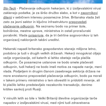
- Plačevanje odkupnin hekerjem, ki z izsiljevalskimi virusi
Slo-Tech
zaklenejo podatke, je za širšo družbo slabo, a kot v
zapornikovi
dilemi
v sebičnem interesu posamezne žrtve. Britanska vlada želi
zato za javni sektor in ključno infrastrukturo
prepovedati
plačevanje odkupnin
. Na seznamu bodo na primer šole,
bolnišnice, mestne uprave, ministrstva in ostali proračunski
porabniki. Vlada
pojasnjuje
, da je tri četrtine sogovornikov iz teh
organizacij naklonjenih takšni ureditvi.
Hekerski napadi britansko gospodarstvo stanejo milijone letno,
podobno je tudi v drugih velikih državah. Hekerji mnogokrat ciljajo
večje organizacije, od katerih si lahko obetajo večja plačila
odkupnin. Če posamezne ustanove ne bodo smele plačevati
odkupnin, tudi hekerji ne bodo imeli motiva za napade nanje, meni
vlada. Podjetjem in drugim članom zasebnega sektorja država ne
more enostavno prepovedati plačevanja odkupnin, bodo pa morali
v takem primeru ministrstvo o tem obvestiti in pridobiti mnenje, ali
bi plačilo lahko predstavljalo nezakonito transakcijo, denimo
kršitev sankcij proti Rusiji.
V minulih letih so bile v Veliki Britaniji številne organizacije tarče
napadov z izsiljevalskimi virusi, med njimi tudi zdravstvena