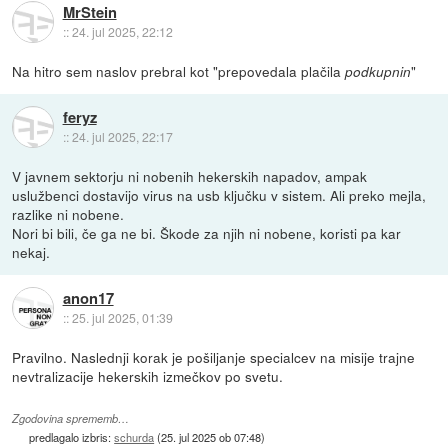
MrStein
::
24. jul 2025, 22:12
Na hitro sem naslov prebral kot "prepovedala plačila
"
podkupnin
feryz
::
24. jul 2025, 22:17
V javnem sektorju ni nobenih hekerskih napadov, ampak
uslužbenci dostavijo virus na usb ključku v sistem. Ali preko mejla,
razlike ni nobene.
Nori bi bili, če ga ne bi. Škode za njih ni nobene, koristi pa kar
nekaj.
anon17
::
25. jul 2025, 01:39
Pravilno. Naslednji korak je pošiljanje specialcev na misije trajne
nevtralizacije hekerskih izmečkov po svetu.
Zgodovina sprememb…
predlagalo izbris:
schurda
(
25. jul 2025 ob 07:48
)