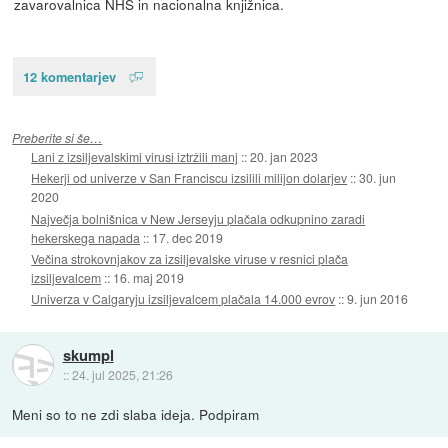
zavarovalnica NHS in nacionalna knjižnica.
12 komentarjev
Preberite si še…
Lani z izsiljevalskimi virusi iztržili manj
::
20. jan 2023
Hekerji od univerze v San Franciscu izsilili milijon dolarjev
::
30. jun
2020
Največja bolnišnica v New Jerseyju plačala odkupnino zaradi
hekerskega napada
::
17. dec 2019
Večina strokovnjakov za izsiljevalske viruse v resnici plača
izsiljevalcem
::
16. maj 2019
Univerza v Calgaryju izsiljevalcem plačala 14.000 evrov
::
9. jun 2016
skumpl
::
24. jul 2025, 21:26
Meni so to ne zdi slaba ideja. Podpiram