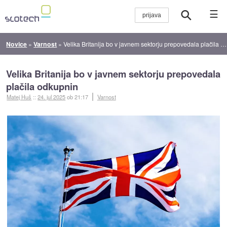
☰
Novice
»
Varnost
»
Velika Britanija bo v javnem sektorju prepovedala plačila odkupnin
Velika Britanija bo v javnem sektorju prepovedala
plačila odkupnin
Matej Huš
::
24. jul 2025
ob 21:17
Varnost