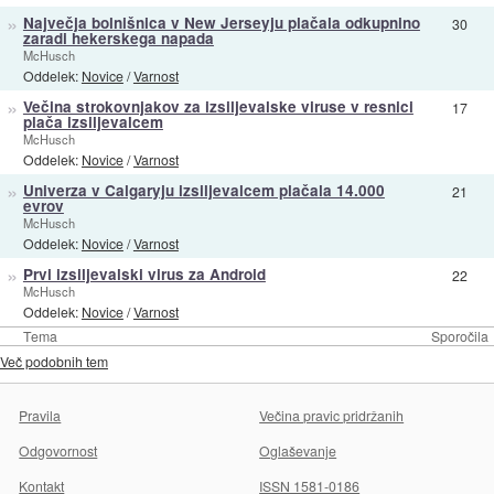
»
Največja bolnišnica v New Jerseyju plačala odkupnino
30
zaradi hekerskega napada
McHusch
Oddelek:
Novice
/
Varnost
»
Večina strokovnjakov za izsiljevalske viruse v resnici
17
plača izsiljevalcem
McHusch
Oddelek:
Novice
/
Varnost
»
Univerza v Calgaryju izsiljevalcem plačala 14.000
21
evrov
McHusch
Oddelek:
Novice
/
Varnost
»
Prvi izsiljevalski virus za Android
22
McHusch
Oddelek:
Novice
/
Varnost
Tema
Sporočila
Več podobnih tem
Pravila
Večina pravic pridržanih
Odgovornost
Oglaševanje
Kontakt
ISSN 1581-0186