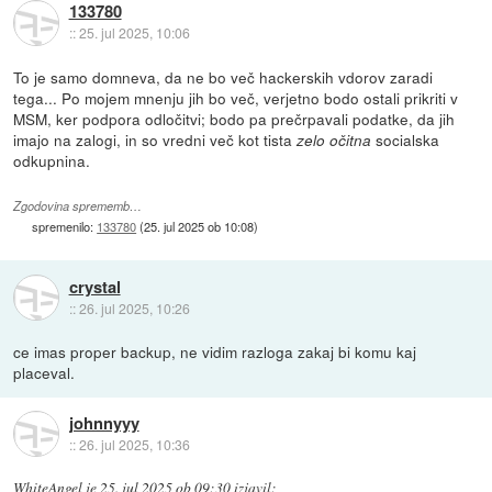
133780
::
25. jul 2025, 10:06
To je samo domneva, da ne bo več hackerskih vdorov zaradi
tega... Po mojem mnenju jih bo več, verjetno bodo ostali prikriti v
MSM, ker podpora odločitvi; bodo pa prečrpavali podatke, da jih
imajo na zalogi, in so vredni več kot tista
socialska
zelo očitna
odkupnina.
Zgodovina sprememb…
spremenilo:
133780
(
25. jul 2025 ob 10:08
)
crystal
::
26. jul 2025, 10:26
ce imas proper backup, ne vidim razloga zakaj bi komu kaj
placeval.
johnnyyy
::
26. jul 2025, 10:36
WhiteAngel
je
25. jul 2025 ob 09:30
izjavil
: