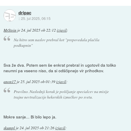
dripac
::
25. jul 2025, 06:15
MrStein
je
24. jul 2025 ob 22:12
izjavil
:
Na hitro sem naslov prebral kot "prepovedala plačila
podkupnin
"
Sva že dva. Potem sem še enkrat prebral in ugotovil da toliko
neumni pa vseeno niso, da si odščipnejo vir prihodkov.
anon17
je
25. jul 2025 ob 01:39
izjavil
:
Pravilno. Naslednji korak je pošiljanje specialcev na misije
trajne nevtralizacije hekerskih izmečkov po svetu.
Mokre sanje... Bi bilo lepo ja.
skumpl
je
24. jul 2025 ob 21:26
izjavil
: