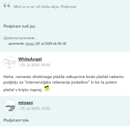
Meni so to ne zdi slaba ideja. Podpiram
Podpiram tudi jaz.
Zgodovina sprememb…
spremenilo:
dripac
(
25. jul 2025 ob 06:18
)
WhiteAngel
::
25. jul 2025, 09:30
Haha, namesto direktnega plačila odkupnine bodo plačali nekemu
podjetju za "intervencijsko reševanje podatkov" in bo ta potem
plačal v kriptu naprej.
mtosev
::
25. jul 2025, 10:02
Podpiram tole.