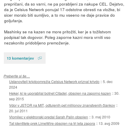
prepričani, da so varni, ne pa porabljeni za nakupe CEL. Dejstvo,
da je Celsius Network ponujal 17-odstotne obresti na vložke, bi
sicer moralo biti sumljivo, a to mu vseeno ne daje pravice do
goljufanja.
Mashinky se na kazen ne more pritožiti, ker je s tožilstvom
podpisal tak dogovor. Poleg zaporne kazni mora vrniti vso
nezakonito pridobljeno premoženje.
13 komentarjev
Preberite si še…
Ustanovitelj kriptoomrežja Celsius Network priznal krivdo
::
5. dec
2024
Heker, ki je uporabljal botnet Citadel, obsojen na zaporno kazen
::
30.
sep 2015
Vdor v JSTOR na MIT, odtujenih pet milijonov znanstvenih člankov
::
20. jul 2011
Vlomilec v elektronski predal Sarah Palin obsojen
::
3. maj 2010
Tat identitete prek LimeWire obsojen na tri leta zapora
::
13. avg 2009