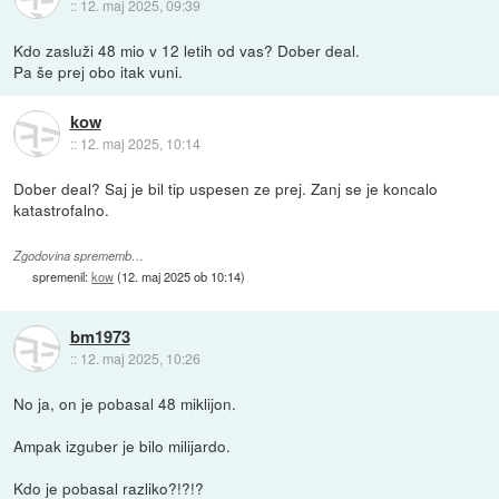
::
12. maj 2025, 09:39
Kdo zasluži 48 mio v 12 letih od vas? Dober deal.
Pa še prej obo itak vuni.
kow
::
12. maj 2025, 10:14
Dober deal? Saj je bil tip uspesen ze prej. Zanj se je koncalo
katastrofalno.
Zgodovina sprememb…
spremenil:
kow
(
12. maj 2025 ob 10:14
)
bm1973
::
12. maj 2025, 10:26
No ja, on je pobasal 48 miklijon.
Ampak izguber je bilo milijardo.
Kdo je pobasal razliko?!?!?