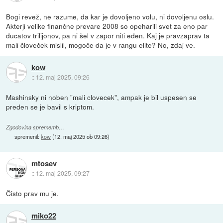
Bogi revež, ne razume, da kar je dovoljeno volu, ni dovoljenu oslu.
Akterji velike finančne prevare 2008 so opeharili svet za eno par
ducatov trilijonov, pa ni šel v zapor niti eden. Kaj je pravzaprav ta
mali človeček mislil, mogoče da je v rangu elite? No, zdaj ve.
kow
::
12. maj 2025, 09:26
Mashinsky ni noben "mali clovecek", ampak je bil uspesen se
preden se je bavil s kriptom.
Zgodovina sprememb…
spremenil:
kow
(
12. maj 2025 ob 09:26
)
mtosev
::
12. maj 2025, 09:27
Čisto prav mu je.
miko22