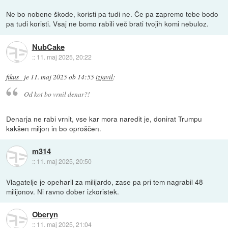
Ne bo nobene škode, koristi pa tudi ne. Če pa zapremo tebe bodo
pa tudi koristi. Vsaj ne bomo rabili več brati tvojih komi nebuloz.
NubCake
::
11. maj 2025, 20:22
fikus_
je
11. maj 2025 ob 14:55
izjavil
:
Od kot bo vrnil denar?!
Denarja ne rabi vrnit, vse kar mora naredit je, donirat Trumpu
kakšen miljon in bo oproščen.
m314
::
11. maj 2025, 20:50
Vlagatelje je opeharil za milijardo, zase pa pri tem nagrabil 48
milijonov. Ni ravno dober izkoristek.
Oberyn
::
11. maj 2025, 21:04