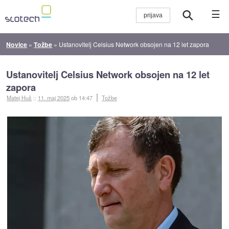
☰
Novice
»
Tožbe
»
Ustanovitelj Celsius Network obsojen na 12 let zapora
Ustanovitelj Celsius Network obsojen na 12 let
zapora
Matej Huš
::
11. maj 2025
ob 14:47
Tožbe