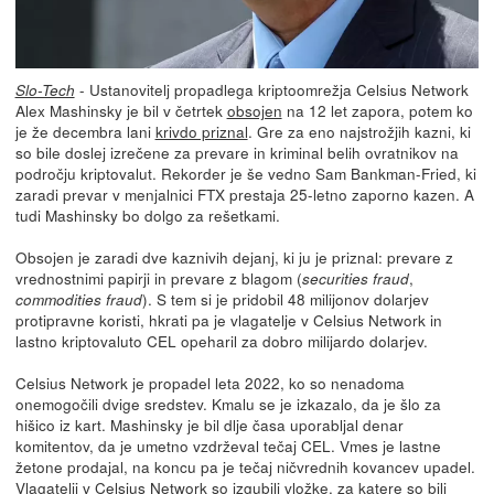
- Ustanovitelj propadlega kriptoomrežja Celsius Network
Slo-Tech
Alex Mashinsky je bil v četrtek
obsojen
na 12 let zapora, potem ko
je že decembra lani
krivdo priznal
. Gre za eno najstrožjih kazni, ki
so bile doslej izrečene za prevare in kriminal belih ovratnikov na
področju kriptovalut. Rekorder je še vedno Sam Bankman-Fried, ki
zaradi prevar v menjalnici FTX prestaja 25-letno zaporno kazen. A
tudi Mashinsky bo dolgo za rešetkami.
Obsojen je zaradi dve kaznivih dejanj, ki ju je priznal: prevare z
vrednostnimi papirji in prevare z blagom (
,
securities fraud
). S tem si je pridobil 48 milijonov dolarjev
commodities fraud
protipravne koristi, hkrati pa je vlagatelje v Celsius Network in
lastno kriptovaluto CEL opeharil za dobro milijardo dolarjev.
Celsius Network je propadel leta 2022, ko so nenadoma
onemogočili dvige sredstev. Kmalu se je izkazalo, da je šlo za
hišico iz kart. Mashinsky je bil dlje časa uporabljal denar
komitentov, da je umetno vzdrževal tečaj CEL. Vmes je lastne
žetone prodajal, na koncu pa je tečaj ničvrednih kovancev upadel.
Vlagatelji v Celsius Network so izgubili vložke, za katere so bili