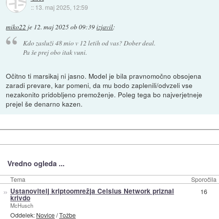
::
13. maj 2025, 12:59
miko22
je
12. maj 2025 ob 09:39
izjavil
:
Kdo zasluži 48 mio v 12 letih od vas? Dober deal.
Pa še prej obo itak vuni.
Očitno ti marsikaj ni jasno. Model je bila pravnomočno obsojena
zaradi prevare, kar pomeni, da mu bodo zaplenili/odvzeli vse
nezakonito pridobljeno premoženje. Poleg tega bo najverjetneje
prejel še denarno kazen.
Vredno ogleda ...
Tema
Sporočila
»
Ustanovitelj kriptoomrežja Celsius Network priznal
16
krivdo
McHusch
Oddelek:
Novice
/
Tožbe