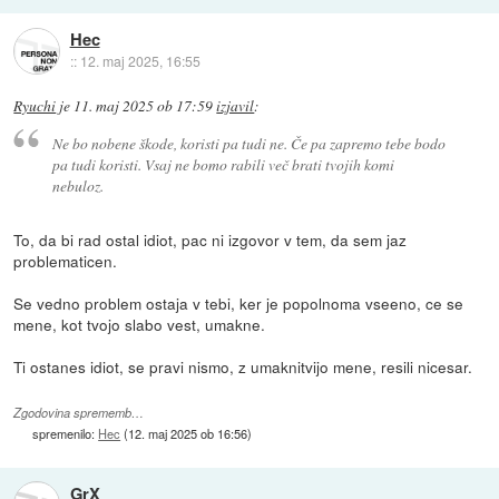
Hec
::
12. maj 2025, 16:55
Ryuchi
je
11. maj 2025 ob 17:59
izjavil
:
Ne bo nobene škode, koristi pa tudi ne. Če pa zapremo tebe bodo
pa tudi koristi. Vsaj ne bomo rabili več brati tvojih komi
nebuloz.
To, da bi rad ostal idiot, pac ni izgovor v tem, da sem jaz
problematicen.
Se vedno problem ostaja v tebi, ker je popolnoma vseeno, ce se
mene, kot tvojo slabo vest, umakne.
Ti ostanes idiot, se pravi nismo, z umaknitvijo mene, resili nicesar.
Zgodovina sprememb…
spremenilo:
Hec
(
12. maj 2025 ob 16:56
)
GrX