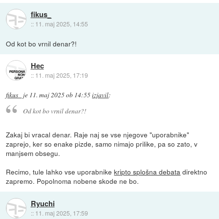
fikus_
::
11. maj 2025, 14:55
Od kot bo vrnil denar?!
Hec
::
11. maj 2025, 17:19
fikus_
je
11. maj 2025 ob 14:55
izjavil
:
Od kot bo vrnil denar?!
Zakaj bi vracal denar. Raje naj se vse njegove "uporabnike"
zaprejo, ker so enake pizde, samo nimajo prilike, pa so zato, v
manjsem obsegu.
Recimo, tule lahko vse uporabnike
kripto splošna debata
direktno
zapremo. Popolnoma nobene skode ne bo.
Ryuchi
::
11. maj 2025, 17:59