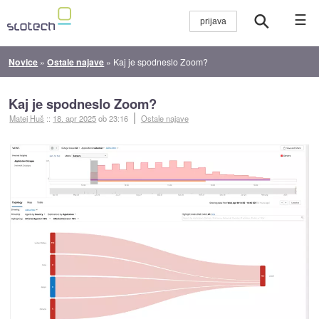
☰
Novice
»
Ostale najave
»
Kaj je spodneslo Zoom?
Kaj je spodneslo Zoom?
Matej Huš
::
18. apr 2025
ob 23:16
Ostale najave