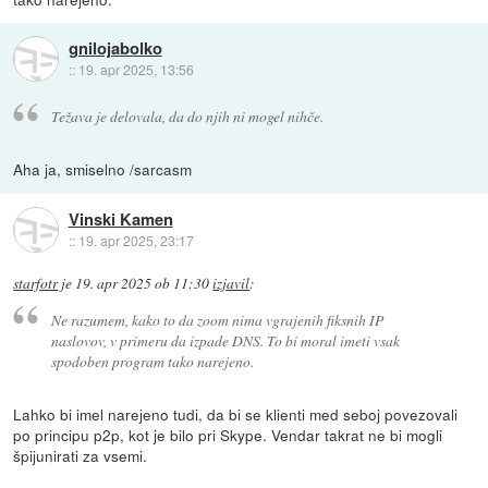
gnilojabolko
::
19. apr 2025, 13:56
Težava je delovala, da do njih ni mogel nihče.
Aha ja, smiselno /sarcasm
Vinski Kamen
::
19. apr 2025, 23:17
starfotr
je
19. apr 2025 ob 11:30
izjavil
:
Ne razumem, kako to da zoom nima vgrajenih fiksnih IP
naslovov, v primeru da izpade DNS. To bi moral imeti vsak
spodoben program tako narejeno.
Lahko bi imel narejeno tudi, da bi se klienti med seboj povezovali
po principu p2p, kot je bilo pri Skype. Vendar takrat ne bi mogli
špijunirati za vsemi.