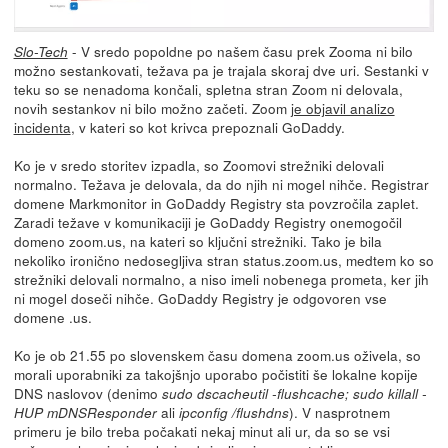
- V sredo popoldne po našem času prek Zooma ni bilo
Slo-Tech
možno sestankovati, težava pa je trajala skoraj dve uri. Sestanki v
teku so se nenadoma končali, spletna stran Zoom ni delovala,
novih sestankov ni bilo možno začeti. Zoom
je objavil analizo
incidenta
, v kateri so kot krivca prepoznali GoDaddy.
Ko je v sredo storitev izpadla, so Zoomovi strežniki delovali
normalno. Težava je delovala, da do njih ni mogel nihče. Registrar
domene Markmonitor in GoDaddy Registry sta povzročila zaplet.
Zaradi težave v komunikaciji je GoDaddy Registry onemogočil
domeno zoom.us, na kateri so ključni strežniki. Tako je bila
nekoliko ironično nedosegljiva stran status.zoom.us, medtem ko so
strežniki delovali normalno, a niso imeli nobenega prometa, ker jih
ni mogel doseči nihče. GoDaddy Registry je odgovoren vse
domene .us.
Ko je ob 21.55 po slovenskem času domena zoom.us oživela, so
morali uporabniki za takojšnjo uporabo počistiti še lokalne kopije
DNS naslovov (denimo
sudo dscacheutil -flushcache; sudo killall -
ali
). V nasprotnem
HUP mDNSResponder
ipconfig /flushdns
primeru je bilo treba počakati nekaj minut ali ur, da so se vsi