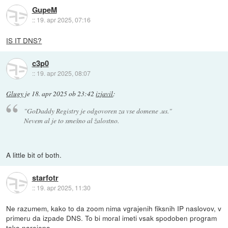
GupeM
::
19. apr 2025, 07:16
IS IT DNS?
c3p0
::
19. apr 2025, 08:07
Glugy
je
18. apr 2025 ob 23:42
izjavil
:
"GoDaddy Registry je odgovoren za vse domene .us."
Nevem al je to smešno al žalostno.
A little bit of both.
starfotr
::
19. apr 2025, 11:30
Ne razumem, kako to da zoom nima vgrajenih fiksnih IP naslovov, v
primeru da izpade DNS. To bi moral imeti vsak spodoben program
tako narejeno.