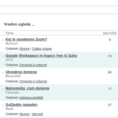
Vredno ogleda ...
Tema
Sporočila
»
Kaj je spodneslo Zoom?
6
McHusch
Oddelek:
Novice
/
Ostale najave
»
Google Workspace in legacy free G Suite
10
nOrO
Oddelek:
Omrežja in internet
»
Ukradena domena
60
Maxtor2000
Oddelek:
Omrežja in internet
»
Najcenejša .com domena
11
Fukomuko
Oddelek:
Izdelava spletišč
»
GoDaddy napaden
27
Mandi
Oddelek:
Novice
/
Varnost