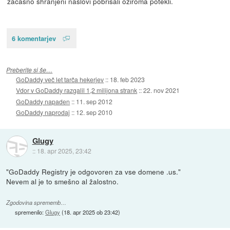
začasno shranjeni naslovi pobrisali oziroma potekli.
6 komentarjev
Preberite si še…
GoDaddy več let tarča hekerjev
::
18. feb 2023
Vdor v GoDaddy razgalil 1,2 milijona strank
::
22. nov 2021
GoDaddy napaden
::
11. sep 2012
GoDaddy naprodaj
::
12. sep 2010
Glugy
::
18. apr 2025, 23:42
"GoDaddy Registry je odgovoren za vse domene .us."
Nevem al je to smešno al žalostno.
Zgodovina sprememb…
spremenilo:
Glugy
(
18. apr 2025 ob 23:42
)