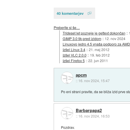
40 komentarjev
Preberite si še…
Trideset let pozneje je gettext dokončan
::
GIMP 3.0 tik pred izidom
::
12. nov 2024
Linuxovo jedro 4.5 vnaša podporo za AM
Izšel Linux 3.4
::
21. maj 2012
Izšel VLC 2.0.0
::
19. feb 2012
Izšel Firefox 5
::
22. jun 2011
apcm
::
16. nov 2024, 15:47
Po eni strani pravite, da se bliža izid prve 
Barbarpapa2
::
16. nov 2024, 16:53
Pozdrav.