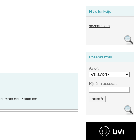
Hitre funkcije
seznam tem
Posebni izpisi
Avtor:
Ključna beseda:
red letom dni. Zanimivo.