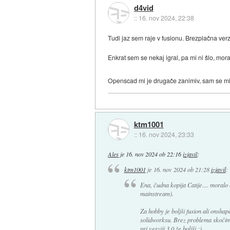
d4vid
::
16. nov 2024, 22:38
Tudi jaz sem raje v fusionu. Brezplačna verz
Enkrat sem se nekaj igral, pa mi ni šlo, mor
Openscad mi je drugače zanimiv, sam se mi
ktm1001
::
16. nov 2024, 23:33
Ales
je
16. nov 2024 ob 22:16
izjavil
:
ktm1001
je
16. nov 2024 ob 21:28
izjavil
:
Ena, čudna kopija Catije.... moralo 
mainstream).
Za hobby je boljši fusion ali onsha
solidworksu. Brez problema skočim n
pri verziji 3.0 že boljši :)