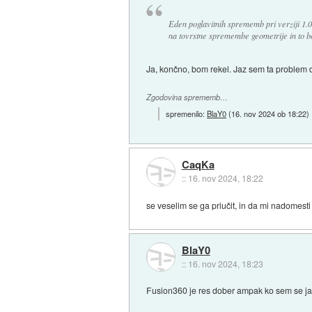
Eden poglavitnih sprememb pri verziji 1.0 
na tovrstne spremembe geometrije in to b
Ja, končno, bom rekel. Jaz sem ta problem d
Zgodovina sprememb…
spremenilo:
BlaY0
(
16. nov 2024 ob 18:22
)
CaqKa
::
16. nov 2024, 18:22
se veselim se ga priučit, in da mi nadomesti
BlaY0
::
16. nov 2024, 18:23
Fusion360 je res dober ampak ko sem se jaz