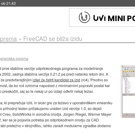
 ob 21:43
oprema
»
FreeCAD se bliža izidu
rogramska oprema
zid prve stabilne verzije odprtokodnega programa za modeliranje
a 2002, zadnja stabilna verzija 0.21.2 pa pred natanko letom dni. A
 že predvčerajšnjim
izšel že četrti kandidat za izid
(rc4). Prvotno so
jetnost, da bo rc4 oziroma naposled z minimalnimi popravki postal kar
 preskočili, saj so le nekaj ur po izdaji odkrili nekaj težav.
a, ki preprečuje izid, in sicer gre za težavo v uporabniškem vmesniku
 prihodnji teden pričakujemo uraden izid verzije 1.0, so dejali.
t Creo, SolidWorks in sorodna orodja. Jürgen Riegel, Werner Mayer
002, ker se je pojavila potreba po odprtokodnem orodju za CAD
bi pretežno v strojništvu, lahko zaradi modularne zgradbe dodamo