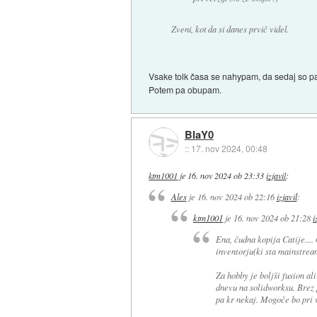
Zveni, kot da si danes prvič videl.
Vsake tolk časa se nahypam, da sedaj so pa
Potem pa obupam.
BlaY0
::
17. nov 2024, 00:48
ktm1001
je
16. nov 2024 ob 23:33
izjavil
:
Ales
je
16. nov 2024 ob 22:16
izjavil
:
ktm1001
je
16. nov 2024 ob 21:28
i
Ena, čudna kopija Catije....
inventorju(ki sta mainstrea
Za hobby je boljši fusion al
dnevu na solidworksu. Brez p
pa kr nekaj. Mogoče bo pri ve