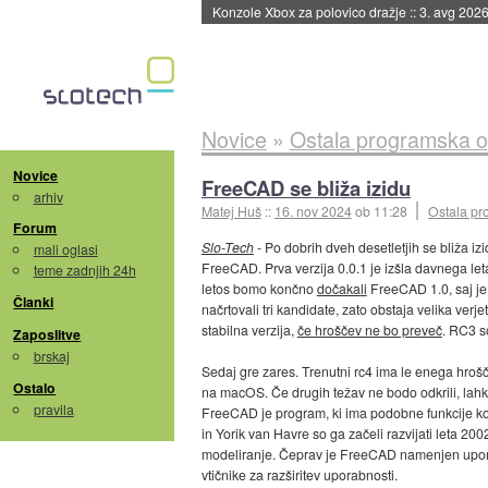
Konzole Xbox za polovico dražje
::
3. avg 2026
Novice
»
Ostala programska 
Novice
FreeCAD se bliža izidu
arhiv
Matej Huš
::
16. nov 2024
ob 11:28
Ostala p
Forum
Slo-Tech
- Po dobrih dveh desetletjih se bliža i
mali oglasi
FreeCAD. Prva verzija 0.0.1 je izšla davnega let
teme zadnjih 24h
letos bomo končno
dočakali
FreeCAD 1.0, saj je
Članki
načrtovali tri kandidate, zato obstaja velika ver
stabilna verzija,
če hroščev ne bo preveč
. RC3 so
Zaposlitve
brskaj
Sedaj gre zares. Trenutni rc4 ima le enega hrošč
Ostalo
na macOS. Če drugih težav ne bodo odkrili, lahko
pravila
FreeCAD je program, ki ima podobne funkcije ko
in Yorik van Havre so ga začeli razvijati leta 2
modeliranje. Čeprav je FreeCAD namenjen upora
vtičnike za razširitev uporabnosti.