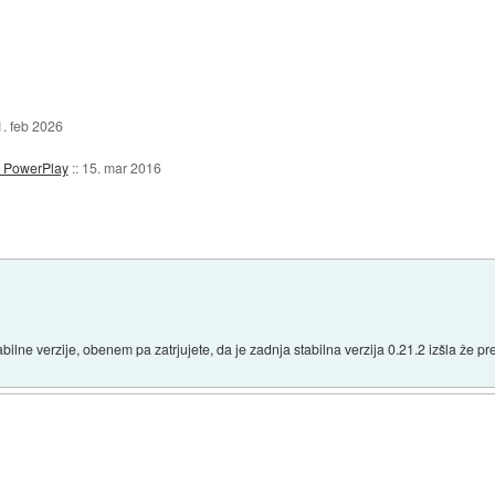
1. feb 2026
D PowerPlay
::
15. mar 2016
stabilne verzije, obenem pa zatrjujete, da je zadnja stabilna verzija 0.21.2 izšla že p