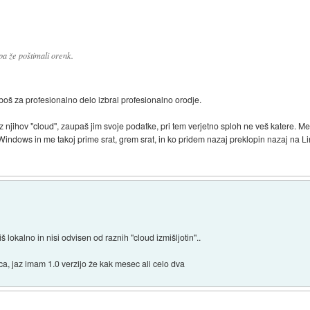
a že poštimali orenk.
boš za profesionalno delo izbral profesionalno orodje.
njihov "cloud", zaupaš jim svoje podatke, pri tem verjetno sploh ne veš katere. Meni 
Windows in me takoj prime srat, grem srat, in ko pridem nazaj preklopin nazaj na 
š lokalno in nisi odvisen od raznih "cloud izmišljotin"..
ca, jaz imam 1.0 verzijo že kak mesec ali celo dva