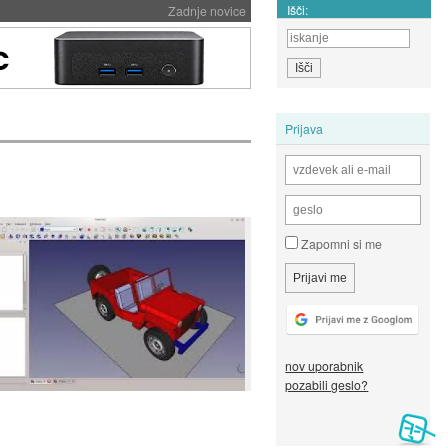
Išči:
Zadnje novice
Prijava
Zapomni si me
nov uporabnik
pozabili geslo?