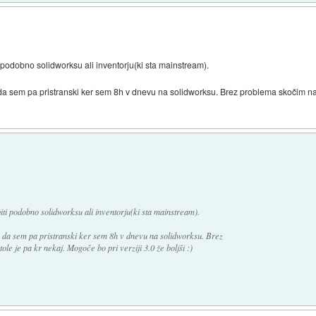
ti podobno solidworksu ali inventorju(ki sta mainstream).
da sem pa pristranski ker sem 8h v dnevu na solidworksu. Brez problema skočim na inv
biti podobno solidworksu ali inventorju(ki sta mainstream).
s, da sem pa pristranski ker sem 8h v dnevu na solidworksu. Brez
tole je pa kr nekaj. Mogoče bo pri verziji 3.0 že boljši :)