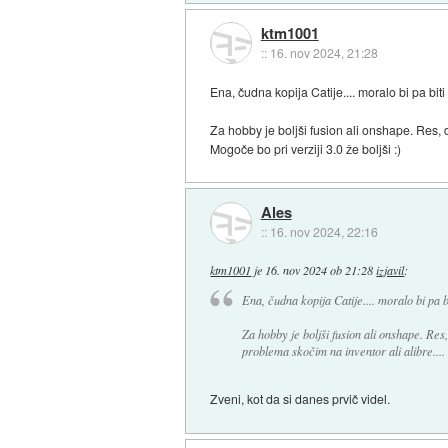
ktm1001
::
16. nov 2024, 21:28
Ena, čudna kopija Catije.... moralo bi pa bi
Za hobby je boljši fusion ali onshape. Res, 
Mogoče bo pri verziji 3.0 že boljši :)
Ales
::
16. nov 2024, 22:16
ktm1001
je
16. nov 2024 ob 21:28
izjavil
:
Ena, čudna kopija Catije.... moralo bi pa 
Za hobby je boljši fusion ali onshape. Re
problema skočim na inventor ali alibre.... 
Zveni, kot da si danes prvič videl.