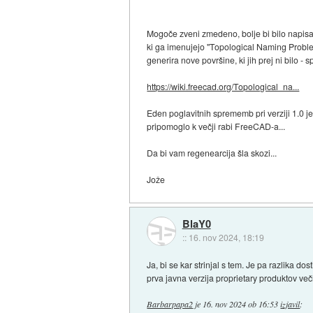
Mogoče zveni zmedeno, bolje bi bilo napisat
ki ga imenujejo "Topological Naming Problem
generira nove površine, ki jih prej ni bilo
https://wiki.freecad.org/Topological_na...
Eden poglavitnih sprememb pri verziji 1.0 j
pripomoglo k večji rabi FreeCAD-a...
Da bi vam regenearcija šla skozi...
Jože
BlaY0
::
16. nov 2024, 18:19
Ja, bi se kar strinjal s tem. Je pa razlika do
prva javna verzija proprietary produktov več
Barbarpapa2
je
16. nov 2024 ob 16:53
izjavil
: