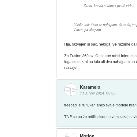
Zveni, kot da si danes prvič videl.
Vsake tolk časa se nahypam, da sedaj so p
Potem pa obupam.
Hja, razvajen si pač, hebiga. Se razume da 
Za Fusion 360 oz. Onshape rabiš internet oz 
tega se enkrat na leto ali dve nahajpam na 
razvajen.
Karamelo
::
18. nov 2024, 08:00
freecad je fajn, ker lahko svoje modele hrani
TNP so pa že rešili..sicer ne vem zakaj novi
Motion