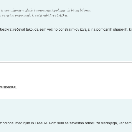
je nov algoritem glede imenovanja topologije, ki bi naj bil imun
o verjetno pripomoglo k večji rabi FreeCAD-a...
ostikrat rečeval tako, da sem večino constraint-ov izvajal na pomožnih shape-ih, k
 fusion360.
 odločal med njim in FreeCAD-om sem se zavestno odločil za slednjega, ker sem t