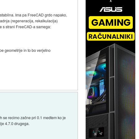
 je stabilna. Ima pa FreeCAD grdo napako,
dnja (regeneracija, rekalkulacija)
žave s strani FreeCAD-a samega:
be geometrije in to bo verjetno
uktih se recimo začne pri 0.1 medtem ko je
ije 4.7.0 drugega.