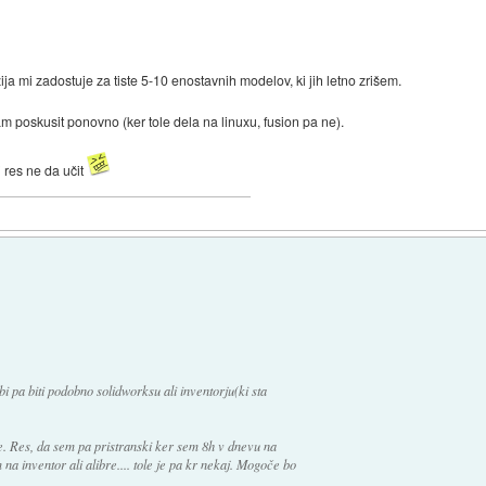
ija mi zadostuje za tiste 5-10 enostavnih modelov, ki jih letno zrišem.
am poskusit ponovno (ker tole dela na linuxu, fusion pa ne).
 res ne da učit
bi pa biti podobno solidworksu ali inventorju(ki sta
pe. Res, da sem pa pristranski ker sem 8h v dnevu na
a inventor ali alibre.... tole je pa kr nekaj. Mogoče bo