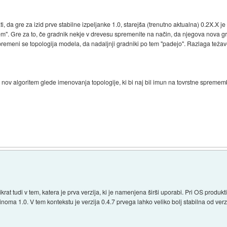
i, da gre za izid prve stabilne izpeljanke 1.0, starejša (trenutno aktualna) 0.2X.X
". Gre za to, če gradnik nekje v drevesu spremenite na način, da njegova nova gra
 - spremeni se topologija modela, da nadaljnji gradniki po tem "padejo". Razlaga te
e nov algoritem glede imenovanja topologije, ki bi naj bil imun na tovrstne spremem
stikrat tudi v tem, katera je prva verzija, ki je namenjena širši uporabi. Pri OS prod
inoma 1.0. V tem kontekstu je verzija 0.4.7 prvega lahko veliko bolj stabilna od verz