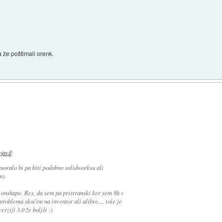
 že poštimali orenk.
zjavil
:
 moralo bi pa biti podobno solidworksu ali
m).
i onshape. Res, da sem pa pristranski ker sem 8h v
roblema skočim na inventor ali alibre.... tole je
rziji 3.0 že boljši :)