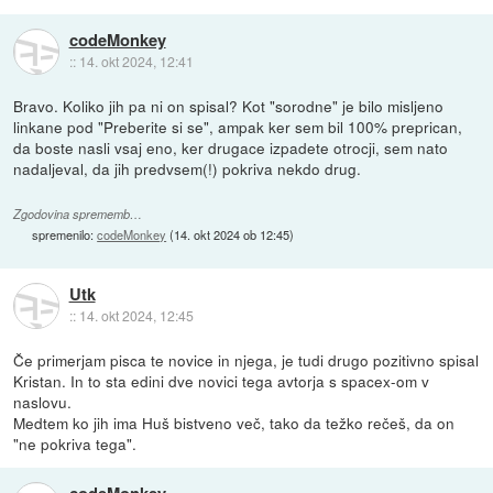
codeMonkey
::
14. okt 2024, 12:41
Bravo. Koliko jih pa ni on spisal? Kot "sorodne" je bilo misljeno
linkane pod "Preberite si se", ampak ker sem bil 100% preprican,
da boste nasli vsaj eno, ker drugace izpadete otrocji, sem nato
nadaljeval, da jih predvsem(!) pokriva nekdo drug.
Zgodovina sprememb…
spremenilo:
codeMonkey
(
14. okt 2024 ob 12:45
)
Utk
::
14. okt 2024, 12:45
Če primerjam pisca te novice in njega, je tudi drugo pozitivno spisal
Kristan. In to sta edini dve novici tega avtorja s spacex-om v
naslovu.
Medtem ko jih ima Huš bistveno več, tako da težko rečeš, da on
"ne pokriva tega".