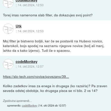
codeMonkey
::
14. okt 2024, 12:50
Torej imas namenoma slab filter, da dokazujes svoj point?
Utk
::
14. okt 2024, 12:53
Moj filter je bistveno boljši, ker če se postaviš na Huševo novico,
katerokoli, bojo spodaj na seznamu njegove novice (bolj ali manj,
lahko da s kako izjemo). Tudi če o spacexu.
codeMonkey
::
14. okt 2024, 12:57
https://slo-tech.com/novice/povezano/39...
Koliko zadetkov imas za enega in drugega (ko razsiris)? Pa zraven
seveda odstej obdobje, ko drugega pisca se ni bilo. 2 vs 14?
Zgodovina sprememb…
spremenilo:
codeMonkey
(
14. okt 2024 ob 12:57
)