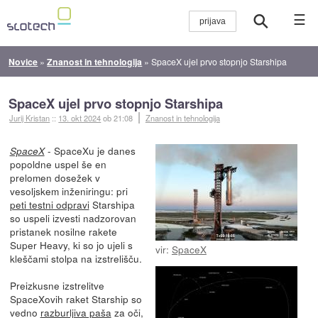
☰
Novice
»
Znanost in tehnologija
»
SpaceX ujel prvo stopnjo Starshipa
SpaceX ujel prvo stopnjo Starshipa
Jurij Kristan
::
13. okt 2024
ob 21:08
Znanost in tehnologija
- SpaceXu je danes
SpaceX
popoldne uspel še en
prelomen dosežek v
vesoljskem inženiringu: pri
peti testni odpravi
Starshipa
so uspeli izvesti nadzorovan
pristanek nosilne rakete
Super Heavy, ki so jo ujeli s
vir:
SpaceX
kleščami stolpa na izstrelišču.
Preizkusne izstrelitve
SpaceXovih raket Starship so
vedno
razburljiva paša
za oči,