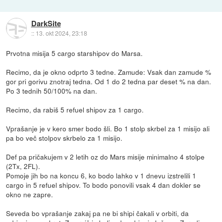
DarkSite
::
13. okt 2024, 23:18
Prvotna misija 5 cargo starshipov do Marsa.
Recimo, da je okno odprto 3 tedne. Zamude: Vsak dan zamude %
gor pri gorivu znotraj tedna. Od 1 do 2 tedna par deset % na dan.
Po 3 tednih 50/100% na dan.
Recimo, da rabiš 5 refuel shipov za 1 cargo.
Vprašanje je v kero smer bodo šli. Bo 1 stolp skrbel za 1 misijo ali
pa bo več stolpov skrbelo za 1 misijo.
Def pa pričakujem v 2 letih oz do Mars misije minimalno 4 stolpe
(2Tx, 2FL).
Pomoje jih bo na koncu 6, ko bodo lahko v 1 dnevu izstrelili 1
cargo in 5 refuel shipov. To bodo ponovili vsak 4 dan dokler se
okno ne zapre.
Seveda bo vprašanje zakaj pa ne bi shipi čakali v orbiti, da