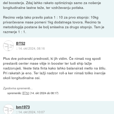
del boosterja. Zdaj lahko raketo optimizirajo samo za nošenje
longitudinalne lastne teže, ter vzdrževanju potiska.
Recimo velja tako pravilo palca 1 : 10 za prvo stopnjo: 10kg
privarčevane mase pomeni 1kg dodatnega tovora. Recimo ta
metodologija postane še bolj smiselna za drugo stopnjo. Tam je
razmerje 1 : 1.
BT52
::
14. okt 2024, 08:16
Plus dve potranski prednosti, ki jih vidim. Če nimaš nog spodi
prestaviš center mase višje in booster ter tudi ship lažje
nadzoruješ. Veste tista finta kako lahko balansiraš metlo na štilu.
Pri raketah je eno. Ter lažji nadzor roll-a ker nimaš toliko inercije
okoli longitudinalne osi.
Zgodovina sprememb…
spremenilo:
BT52
(
14. okt 2024 ob 08:17
)
bm1973
::
14. okt 2024, 10:07