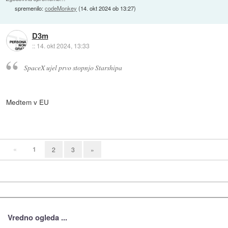
spremenilo:
codeMonkey
(
14. okt 2024 ob 13:27
)
D3m
::
14. okt 2024, 13:33
SpaceX ujel prvo stopnjo Starshipa
Medtem v EU
«
1
2
3
»
Vredno ogleda ...