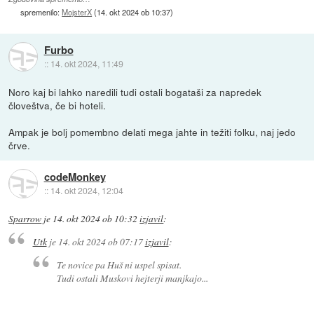
spremenilo:
MojsterX
(
14. okt 2024 ob 10:37
)
Furbo
::
14. okt 2024, 11:49
Noro kaj bi lahko naredili tudi ostali bogataši za napredek
človeštva, če bi hoteli.
Ampak je bolj pomembno delati mega jahte in težiti folku, naj jedo
črve.
codeMonkey
::
14. okt 2024, 12:04
Sparrow
je
14. okt 2024 ob 10:32
izjavil
:
Utk
je
14. okt 2024 ob 07:17
izjavil
:
Te novice pa Huš ni uspel spisat.
Tudi ostali Muskovi hejterji manjkajo...