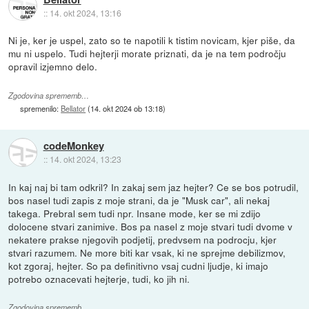
::
14. okt 2024, 13:16
Ni je, ker je uspel, zato so te napotili k tistim novicam, kjer piše, da
mu ni uspelo. Tudi hejterji morate priznati, da je na tem področju
opravil izjemno delo.
Zgodovina sprememb…
spremenilo:
Bellator
(
14. okt 2024 ob 13:18
)
codeMonkey
::
14. okt 2024, 13:23
In kaj naj bi tam odkril? In zakaj sem jaz hejter? Ce se bos potrudil,
bos nasel tudi zapis z moje strani, da je "Musk car", ali nekaj
takega. Prebral sem tudi npr. Insane mode, ker se mi zdijo
dolocene stvari zanimive. Bos pa nasel z moje stvari tudi dvome v
nekatere prakse njegovih podjetij, predvsem na podrocju, kjer
stvari razumem. Ne more biti kar vsak, ki ne sprejme debilizmov,
kot zgoraj, hejter. So pa definitivno vsaj cudni ljudje, ki imajo
potrebo oznacevati hejterje, tudi, ko jih ni.
Zgodovina sprememb…