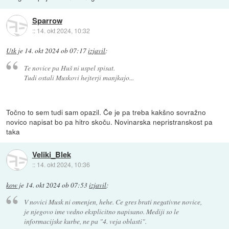
Sparrow
::
14. okt 2024, 10:32
Utk
je
14. okt 2024 ob 07:17
izjavil
:
Te novice pa Huš ni uspel spisat.
Tudi ostali Muskovi hejterji manjkajo...
Točno to sem tudi sam opazil. Če je pa treba kakšno sovražno
novico napisat bo pa hitro skoču. Novinarska nepristranskost pa
taka
Veliki_Blek
::
14. okt 2024, 10:36
kow
je
14. okt 2024 ob 07:53
izjavil
:
V novici Musk ni omenjen, hehe. Ce gres brati negativne novice,
je njegovo ime vedno eksplicitno napisano. Mediji so le
informacijske kurbe, ne pa "4. veja oblasti".