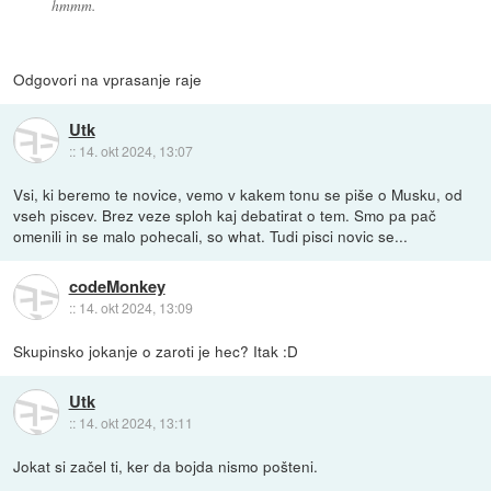
hmmm.
Odgovori na vprasanje raje
Utk
::
14. okt 2024, 13:07
Vsi, ki beremo te novice, vemo v kakem tonu se piše o Musku, od
vseh piscev. Brez veze sploh kaj debatirat o tem. Smo pa pač
omenili in se malo pohecali, so what. Tudi pisci novic se...
codeMonkey
::
14. okt 2024, 13:09
Skupinsko jokanje o zaroti je hec? Itak :D
Utk
::
14. okt 2024, 13:11
Jokat si začel ti, ker da bojda nismo pošteni.