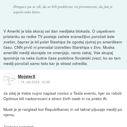
Drugace pa se zdi, da so bili prakticno vsi preseneceni, da jim je
uspelo tako hitro.
V Ameriki je bila skoraj cel dan medijska blokada. O uspešnem
pristanku so redke TV postaje začele sramežljivo poročati šele
zvečer, čeprav je bil polet Stashipa že zgodaj zjutraj po ameriškem
času. CNN prvič ni prenašal izstrelitev Starshipa v živo. Muska
ameriški mediji skorajda ne omenjajo, vemo zakaj. Vse skupaj
spominja na neke čudne čase podobne Sovjetski zvezi, ko so tam
mediji poročali samo tisto kar je oblast odredila.
MojsterX
::
14. okt 2024, 10:36
Ja zdaj je treba nujno napisat novico o Tesla eventu, kjer so roboti
Optimus bili nadzorovani s strani živih oseb in ne preko AI.
Musk je je razglasil kot Republikanec in od takrat pljuvajo mediji po
njemu.
Zgodovina sprememb…