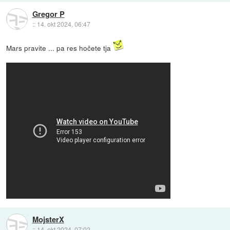
Gregor P
::
14. okt 2024, 06:47
Mars pravite ... pa res hočete tja
MojsterX
::
14. okt 2024, 07:02