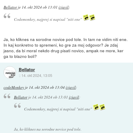
Bellator
je
14. okt 2024 ob 13:01
izjavil
:
Codemonkey, najprej si napisal "niti ene"
Ja, ko kliknes na sorodne novice pod tole. In tam ne vidim niti ene.
In kaj konkretno to spremeni, ko gre za moj odgovor? Je zdaj
jasno, da bi moral nekdo drug pisati novico, ampak ne more, ker
ga to blazno boli?
Bellator
::
14. okt 2024, 13:05
codeMonkey
je
14. okt 2024 ob 13:04
izjavil
:
Bellator
je
14. okt 2024 ob 13:01
izjavil
:
Codemonkey, najprej si napisal "niti ene"
Ja, ko kliknes na sorodne novice pod tole.