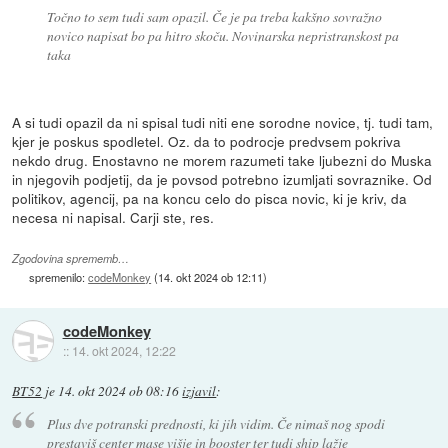
Točno to sem tudi sam opazil. Če je pa treba kakšno sovražno
novico napisat bo pa hitro skoču. Novinarska nepristranskost pa
taka
A si tudi opazil da ni spisal tudi niti ene sorodne novice, tj. tudi tam,
kjer je poskus spodletel. Oz. da to podrocje predvsem pokriva
nekdo drug. Enostavno ne morem razumeti take ljubezni do Muska
in njegovih podjetij, da je povsod potrebno izumljati sovraznike. Od
politikov, agencij, pa na koncu celo do pisca novic, ki je kriv, da
necesa ni napisal. Carji ste, res.
Zgodovina sprememb…
spremenilo:
codeMonkey
(
14. okt 2024 ob 12:11
)
codeMonkey
::
14. okt 2024, 12:22
BT52
je
14. okt 2024 ob 08:16
izjavil
:
Plus dve potranski prednosti, ki jih vidim. Če nimaš nog spodi
prestaviš center mase višje in booster ter tudi ship lažje