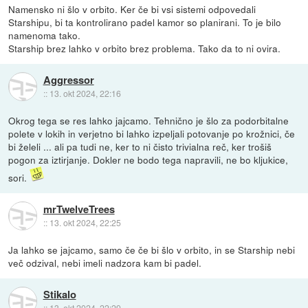
Namensko ni šlo v orbito. Ker če bi vsi sistemi odpovedali
Starshipu, bi ta kontrolirano padel kamor so planirani. To je bilo
namenoma tako.
Starship brez lahko v orbito brez problema. Tako da to ni ovira.
Aggressor
::
13. okt 2024, 22:16
Okrog tega se res lahko jajcamo. Tehnično je šlo za podorbitalne
polete v lokih in verjetno bi lahko izpeljali potovanje po krožnici, če
bi želeli ... ali pa tudi ne, ker to ni čisto trivialna reč, ker trošiš
pogon za iztirjanje. Dokler ne bodo tega napravili, ne bo kljukice,
sori.
mrTwelveTrees
::
13. okt 2024, 22:25
Ja lahko se jajcamo, samo če če bi šlo v orbito, in se Starship nebi
več odzival, nebi imeli nadzora kam bi padel.
Stikalo
::
13. okt 2024, 22:29