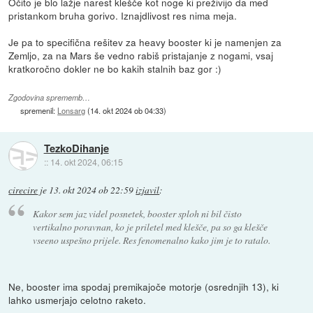
Očito je blo lažje narest klešče kot noge ki preživijo da med
pristankom bruha gorivo. Iznajdlivost res nima meja.
Je pa to specifična rešitev za heavy booster ki je namenjen za
Zemljo, za na Mars še vedno rabiš pristajanje z nogami, vsaj
kratkoročno dokler ne bo kakih stalnih baz gor :)
Zgodovina sprememb…
spremenil:
Lonsarg
(
14. okt 2024 ob 04:33
)
TezkoDihanje
::
14. okt 2024, 06:15
cirecire
je
13. okt 2024 ob 22:59
izjavil
:
Kakor sem jaz videl posnetek, booster sploh ni bil čisto
vertikalno poravnan, ko je priletel med klešče, pa so ga klešče
vseeno uspešno prijele. Res fenomenalno kako jim je to ratalo.
Ne, booster ima spodaj premikajoče motorje (osrednjih 13), ki
lahko usmerjajo celotno raketo.