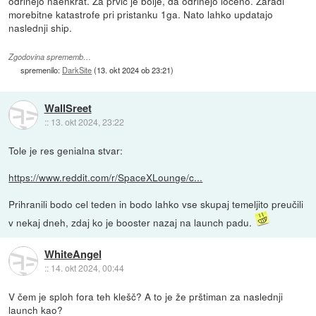
odrinejo naenkrat. Za prvič je bolje, da odrinejo ločeno. Zaradi
morebitne katastrofe pri pristanku 1ga. Nato lahko updatajo
naslednji ship.
Zgodovina sprememb…
spremenilo:
DarkSite
(
13. okt 2024 ob 23:21
)
WallSreet
::
13. okt 2024, 23:22
Tole je res genialna stvar:
https://www.reddit.com/r/SpaceXLounge/c...
Prihranili bodo cel teden in bodo lahko vse skupaj temeljito preučili
v nekaj dneh, zdaj ko je booster nazaj na launch padu.
WhiteAngel
::
14. okt 2024, 00:44
V čem je sploh fora teh klešč? A to je že prštiman za naslednji
launch kao?