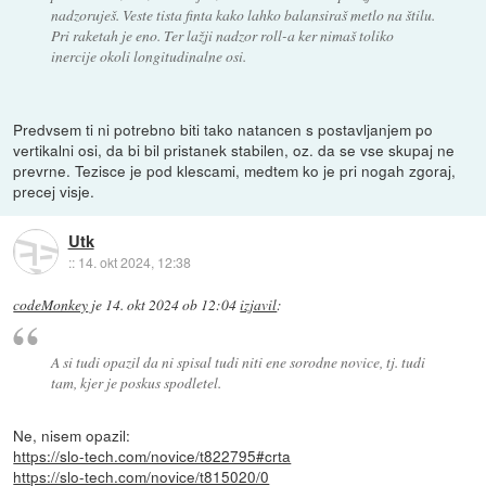
nadzoruješ. Veste tista finta kako lahko balansiraš metlo na štilu.
Pri raketah je eno. Ter lažji nadzor roll-a ker nimaš toliko
inercije okoli longitudinalne osi.
Predvsem ti ni potrebno biti tako natancen s postavljanjem po
vertikalni osi, da bi bil pristanek stabilen, oz. da se vse skupaj ne
prevrne. Tezisce je pod klescami, medtem ko je pri nogah zgoraj,
precej visje.
Utk
::
14. okt 2024, 12:38
codeMonkey
je
14. okt 2024 ob 12:04
izjavil
:
A si tudi opazil da ni spisal tudi niti ene sorodne novice, tj. tudi
tam, kjer je poskus spodletel.
Ne, nisem opazil:
https://slo-tech.com/novice/t822795#crta
https://slo-tech.com/novice/t815020/0