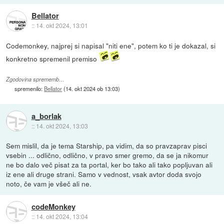
Bellator
::
14. okt 2024, 13:01
Codemonkey, najprej si napisal "niti ene", potem ko ti je dokazal, si
konkretno spremenil premiso
Zgodovina sprememb…
spremenilo:
Bellator
(
14. okt 2024 ob 13:03
)
a_borlak
::
14. okt 2024, 13:03
Sem mislil, da je tema Starship, pa vidim, da so pravzaprav pisci
vsebin ... odlično, odlično, v pravo smer gremo, da se ja nikomur
ne bo dalo več pisat za ta portal, ker bo tako ali tako popljuvan ali
iz ene ali druge strani. Samo v vednost, vsak avtor doda svojo
noto, če vam je všeč ali ne.
codeMonkey
::
14. okt 2024, 13:04