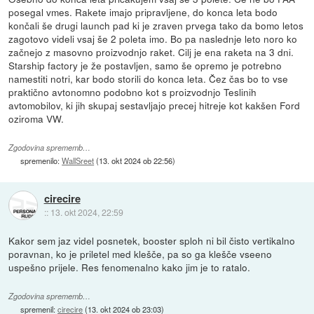
posegal vmes. Rakete imajo pripravljene, do konca leta bodo
končali še drugi launch pad ki je zraven prvega tako da bomo letos
zagotovo videli vsaj še 2 poleta imo. Bo pa naslednje leto noro ko
začnejo z masovno proizvodnjo raket. Cilj je ena raketa na 3 dni.
Starship factory je že postavljen, samo še opremo je potrebno
namestiti notri, kar bodo storili do konca leta. Čez čas bo to vse
praktično avtonomno podobno kot s proizvodnjo Teslinih
avtomobilov, ki jih skupaj sestavljajo precej hitreje kot kakšen Ford
oziroma VW.
Zgodovina sprememb…
spremenilo:
WallSreet
(
13. okt 2024 ob 22:56
)
cirecire
::
13. okt 2024, 22:59
Kakor sem jaz videl posnetek, booster sploh ni bil čisto vertikalno
poravnan, ko je priletel med klešče, pa so ga klešče vseeno
uspešno prijele. Res fenomenalno kako jim je to ratalo.
Zgodovina sprememb…
spremenil:
cirecire
(
13. okt 2024 ob 23:03
)