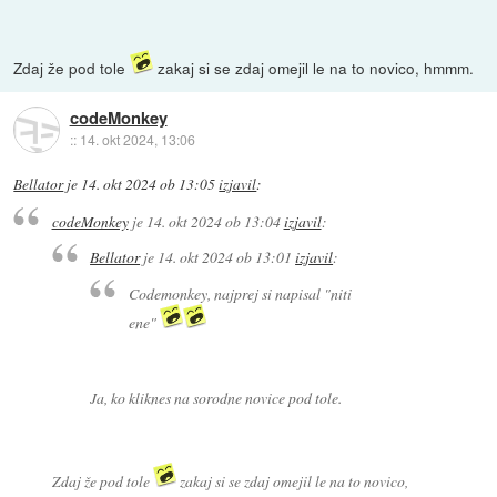
Zdaj že pod tole
zakaj si se zdaj omejil le na to novico, hmmm.
codeMonkey
::
14. okt 2024, 13:06
Bellator
je
14. okt 2024 ob 13:05
izjavil
:
codeMonkey
je
14. okt 2024 ob 13:04
izjavil
:
Bellator
je
14. okt 2024 ob 13:01
izjavil
:
Codemonkey, najprej si napisal "niti
ene"
Ja, ko kliknes na sorodne novice pod tole.
Zdaj že pod tole
zakaj si se zdaj omejil le na to novico,