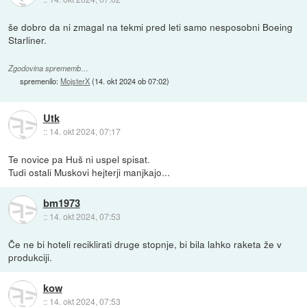
še dobro da ni zmagal na tekmi pred leti samo nesposobni Boeing
Starliner.
Zgodovina sprememb…
spremenilo:
MojsterX
(
14. okt 2024 ob 07:02
)
Utk
::
14. okt 2024, 07:17
Te novice pa Huš ni uspel spisat.
Tudi ostali Muskovi hejterji manjkajo...
bm1973
::
14. okt 2024, 07:53
Če ne bi hoteli reciklirati druge stopnje, bi bila lahko raketa že v
produkciji.
kow
::
14. okt 2024, 07:53