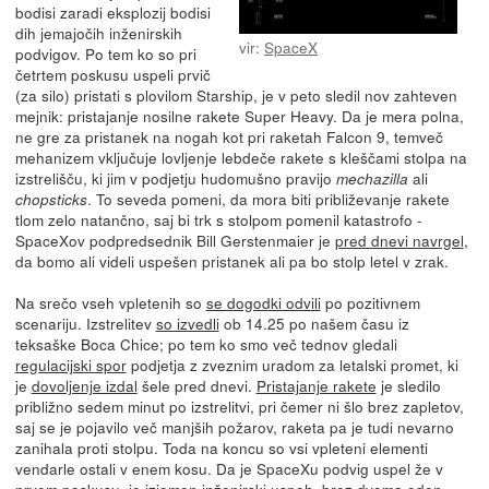
bodisi zaradi eksplozij bodisi
dih jemajočih inženirskih
vir:
SpaceX
podvigov. Po tem ko so pri
četrtem poskusu uspeli prvič
(za silo) pristati s plovilom Starship, je v peto sledil nov zahteven
mejnik: pristajanje nosilne rakete Super Heavy. Da je mera polna,
ne gre za pristanek na nogah kot pri raketah Falcon 9, temveč
mehanizem vključuje lovljenje lebdeče rakete s kleščami stolpa na
izstrelišču, ki jim v podjetju hudomušno pravijo
ali
mechazilla
. To seveda pomeni, da mora biti približevanje rakete
chopsticks
tlom zelo natančno, saj bi trk s stolpom pomenil katastrofo -
SpaceXov podpredsednik Bill Gerstenmaier je
pred dnevi navrgel
,
da bomo ali videli uspešen pristanek ali pa bo stolp letel v zrak.
Na srečo vseh vpletenih so
se dogodki odvili
po pozitivnem
scenariju. Izstrelitev
so izvedli
ob 14.25 po našem času iz
teksaške Boca Chice; po tem ko smo več tednov gledali
regulacijski spor
podjetja z zveznim uradom za letalski promet, ki
je
dovoljenje izdal
šele pred dnevi.
Pristajanje rakete
je sledilo
približno sedem minut po izstrelitvi, pri čemer ni šlo brez zapletov,
saj se je pojavilo več manjših požarov, raketa pa je tudi nevarno
zanihala proti stolpu. Toda na koncu so vsi vpleteni elementi
vendarle ostali v enem kosu. Da je SpaceXu podvig uspel že v
prvem poskusu, je izjemen inženirski uspeh, brez dvoma eden