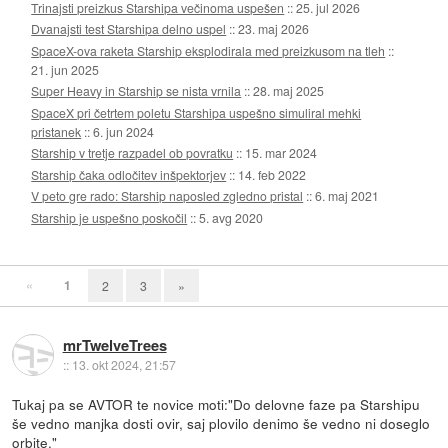
Trinajsti preizkus Starshipa večinoma uspešen
::
25. jul 2026
Dvanajsti test Starshipa delno uspel
::
23. maj 2026
SpaceX-ova raketa Starship eksplodirala med preizkusom na tleh
::
21. jun 2025
Super Heavy in Starship se nista vrnila
::
28. maj 2025
SpaceX pri četrtem poletu Starshipa uspešno simuliral mehki
pristanek
::
6. jun 2024
Starship v tretje razpadel ob povratku
::
15. mar 2024
Starship čaka odločitev inšpektorjev
::
14. feb 2022
V peto gre rado: Starship naposled zgledno pristal
::
6. maj 2021
Starship je uspešno poskočil
::
5. avg 2020
«
1
2
3
»
mrTwelveTrees
::
13. okt 2024, 21:57
Tukaj pa se AVTOR te novice moti:"Do delovne faze pa Starshipu
še vedno manjka dosti ovir, saj plovilo denimo še vedno ni doseglo
orbite."