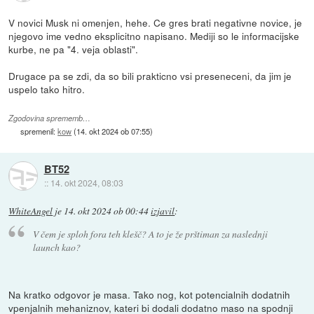
V novici Musk ni omenjen, hehe. Ce gres brati negativne novice, je
njegovo ime vedno eksplicitno napisano. Mediji so le informacijske
kurbe, ne pa "4. veja oblasti".
Drugace pa se zdi, da so bili prakticno vsi preseneceni, da jim je
uspelo tako hitro.
Zgodovina sprememb…
spremenil:
kow
(
14. okt 2024 ob 07:55
)
BT52
::
14. okt 2024, 08:03
WhiteAngel
je
14. okt 2024 ob 00:44
izjavil
:
V čem je sploh fora teh klešč? A to je že prštiman za naslednji
launch kao?
Na kratko odgovor je masa. Tako nog, kot potencialnih dodatnih
vpenjalnih mehaniznov, kateri bi dodali dodatno maso na spodnji