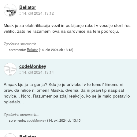
Bellator
::
14. okt 2024, 13:12
Musk je za elektrifikacijo vozil in pošiljanje raket v vesolje storil res
veliko, zato ne razumem lova na čarovnice na tem področju.
Zgodovina sprememb…
spremenilo:
Bellator
(
14. okt 2024 ob 13:13
)
codeMonkey
::
14. okt 2024, 13:14
Ampak kje je ta gonja? Kdo jo je privlekel v to temo? Enemu ni
prav, da nihce ni omenil Muska, dvema, da ni pravi tip naspisal
novice... Noro. Razumem pa zdaj reakcijo, ko se je malo postavilo
ogledalo...
Zgodovina sprememb…
spremenilo:
codeMonkey
(
14. okt 2024 ob 13:15
)
Bellator