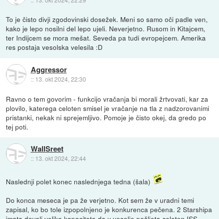
To je čisto divji zgodovinski dosežek. Meni so samo oči padle ven,
kako je lepo nosilni del lepo ujeli. Neverjetno. Rusom in Kitajcem,
ter Indijcem se mora mešat. Seveda pa tudi evropejcem. Amerika
res postaja vesolska velesila :D
Aggressor
::
13. okt 2024, 22:30
Ravno o tem govorim - funkcijo vračanja bi morali žrtvovati, kar za
plovilo, katerega celoten smisel je vračanje na tla z nadzorovanimi
pristanki, nekak ni sprejemljivo. Pomoje je čisto okej, da gredo po
tej poti.
WallSreet
::
13. okt 2024, 22:44
Naslednji polet konec naslednjega tedna (šala)
Do konca meseca je pa že verjetno. Kot sem že v uradni temi
zapisal, ko bo tole izpopolnjeno je konkurenca pečena. 2 Starshipa
imata dovolj veliko kapaciteto da v vesolje pošljeta celoten ISS.