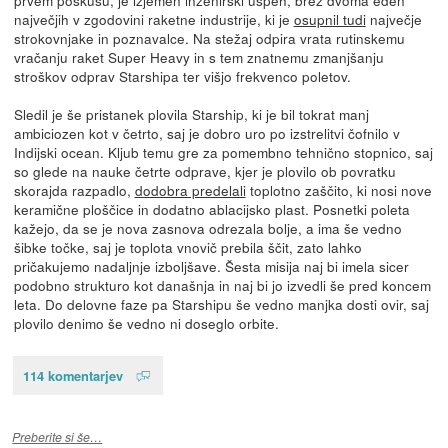
največjih v zgodovini raketne industrije, ki je
osupnil tudi
največje
strokovnjake in poznavalce. Na stežaj odpira vrata rutinskemu
vračanju raket Super Heavy in s tem znatnemu zmanjšanju
stroškov odprav Starshipa ter višjo frekvenco poletov.
Sledil je še pristanek plovila Starship, ki je bil tokrat manj
ambiciozen kot v četrto, saj je dobro uro po izstrelitvi čofnilo v
Indijski ocean. Kljub temu gre za pomembno tehnično stopnico, saj
so glede na nauke četrte odprave, kjer je plovilo ob povratku
skorajda razpadlo,
dodobra predelali
toplotno zaščito, ki nosi nove
keramične ploščice in dodatno ablacijsko plast. Posnetki poleta
kažejo, da se je nova zasnova odrezala bolje, a ima še vedno
šibke točke, saj je toplota vnovič prebila ščit, zato lahko
pričakujemo nadaljnje izboljšave. Šesta misija naj bi imela sicer
podobno strukturo kot današnja in naj bi jo izvedli še pred koncem
leta. Do delovne faze pa Starshipu še vedno manjka dosti ovir, saj
plovilo denimo še vedno ni doseglo orbite.
114 komentarjev
Preberite si še…