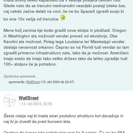
Glede nato da se trenutni mednarodni vesoljski postaji izteka čas,
naj nekdo začne delati na novi, če ne bo SpaceX zgradil svojo ki
bo ene 10x večja od trenutne
Mene bolj zanima kje bodo gradili nove stolpe in ploščadi. Oregon
in Washington sta možnosti vendar preveč od ekvatorja. Obe
Karolini sta možnost. Poleg tega Louisiana ter Mississippi vendar
obstaja nevarnost orkanov. Čeprav so na Floridi tudi vendar so tam
zgradili primerno infrastrukturo zato, tako da je možnost. Američani
imajo srečo da imajo tako veliko državo tako da lahko zgradijo tudi
100+ stolpov če je potrebno.
Zgodovina sprememb…
spremenilo:
WallSreet
(
13. okt 2024 ob 22:47
)
WallSreet
::
13. okt 2024, 22:55
Šesta misija naj bi imela sicer podobno strukturo kot današnja in
naj bi jo izvedli še pred koncem leta.
Osebno do konca leta pričakujem vsaj še 3 polete. Če ne bo FAA