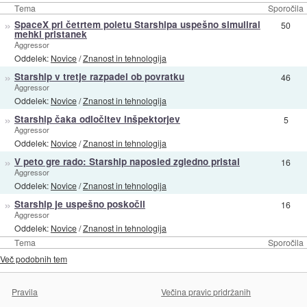
Tema
Sporočila
»
SpaceX pri četrtem poletu Starshipa uspešno simuliral
50
mehki pristanek
Aggressor
Oddelek:
Novice
/
Znanost in tehnologija
»
Starship v tretje razpadel ob povratku
46
Aggressor
Oddelek:
Novice
/
Znanost in tehnologija
»
Starship čaka odločitev inšpektorjev
5
Aggressor
Oddelek:
Novice
/
Znanost in tehnologija
»
V peto gre rado: Starship naposled zgledno pristal
16
Aggressor
Oddelek:
Novice
/
Znanost in tehnologija
»
Starship je uspešno poskočil
16
Aggressor
Oddelek:
Novice
/
Znanost in tehnologija
Tema
Sporočila
Več podobnih tem
Pravila
Večina pravic pridržanih