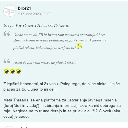
brbr21
::
16. dec 2023, 08:02
Gregor P
je
16. dec 2023 ob 00:26
izjavil
:
Glede na to, da FB in Instagram ne moreš uporabljati brez
zlorabe tvojih osebnih podatkih, razen če jim vsak mesec ne
plačaš reketa, kako imajo to urejeno tu?
razen če jim vsak mesec ne plačaš reketa
Z lepšimi besedami, si 2x vosu. Poleg tega, da si se slekel, jim še
plačaš za to. Oujea to mi deli!
Meta Threads, še ena platforma za ustvarjanje javnega mnenja
(torej 'deli in vladaj') in zbiranje informacij, skratka nič dobrega za
rajo. Neglede na to trume derejo in se prijavljajo. ?!? Človek (aka
ovca) je čudo.