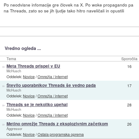
Po neodvisne infomacije gre človek na X. Po woke propagando pa
na Threads, zato so se jih ljudje tako hitro naveličali in opustili
Vredno ogleda ...
Tema
Sporočila
»
Meta Threads prispel v EU
16
McHusch
Oddelek:
Novice
/
Omrežja / internet
»
Število uporabnikov Threads še vedno pada
17
McHusch
Oddelek:
Novice
/
Omrežja / internet
»
Threads se je nekoliko upehal
28
McHusch
Oddelek:
Novice
/
Omrežja / internet
»
Metino omrežje Threads z eksplozivnim začetkom
26
Aggressor
Oddelek:
Novice
/
Ostala programska oprema