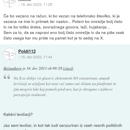
::
16. dec 2023, 11:28
Če bo vezano na račun, ki bo vezan na telefonsko številko, ki je
vezana na ime in priimek ter naslov... Potem bo omrežje bolj čisto
in ne bo toliko dreka, sovražnega govora, laži, hujskanja...
Sem za to, da se napravi eno bolj čisto omrežje in da ne piše vsak
čisto vsega kar mu pride na pamet kot je to sedaj na X.
Poldi112
::
16. dec 2023, 11:44
Heisenberg
je
16. dec 2023 ob 09:28
izjavil
:
Na X se slišijo vsi glasovi, ekstremisti SO cenzurirani, ampak
levičarji so užaljeni ker niso več samo oni slišani na platformi in
jim mogoče kdo kaj pomoli pred nos, kar je skregano z njihovo
percepcijo realnosti.
Kakšni levičarji?
Jaz sem levičar, in kot tak tudi cenzuriran iz vseh resnih političnih