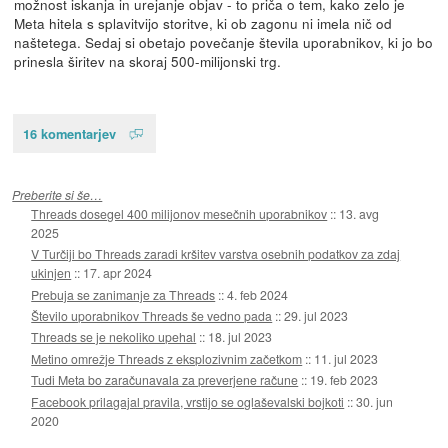
možnost iskanja in urejanje objav - to priča o tem, kako zelo je
Meta hitela s splavitvijo storitve, ki ob zagonu ni imela nič od
naštetega. Sedaj si obetajo povečanje števila uporabnikov, ki jo bo
prinesla širitev na skoraj 500-milijonski trg.
16 komentarjev
Preberite si še…
Threads dosegel 400 milijonov mesečnih uporabnikov
::
13. avg
2025
V Turčiji bo Threads zaradi kršitev varstva osebnih podatkov za zdaj
ukinjen
::
17. apr 2024
Prebuja se zanimanje za Threads
::
4. feb 2024
Število uporabnikov Threads še vedno pada
::
29. jul 2023
Threads se je nekoliko upehal
::
18. jul 2023
Metino omrežje Threads z eksplozivnim začetkom
::
11. jul 2023
Tudi Meta bo zaračunavala za preverjene račune
::
19. feb 2023
Facebook prilagajal pravila, vrstijo se oglaševalski bojkoti
::
30. jun
2020