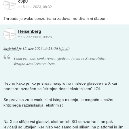
c3p0
::
16. dec 2023, 08:32
Threads je woke cenzurirana zadeva, ne diram ni štapom.
Heisenberg
::
16. dec 2023, 09:28
kuglvinkl
je
15. dec 2023 ob 21:56
izjavil
:
Temu pravimo konkurenca, glede na to, da se X consolidira v
skrajno desni ekstremizem.
Hecno kako je, ko je slišati nasprotno misleče glasove na X kar
naenkrat označen za "skrajno desni ekstrimizem" LOL
Se pravi so zate vsak, ki ni istega mnenja, je mogoče zmožen
kritičnega razmišljanja, ekstrimist
Na X se slišijo vsi glasovi, ekstremisti SO cenzurirani, ampak
levičarji so užaljeni ker niso več samo oni slišani na platformi in jim