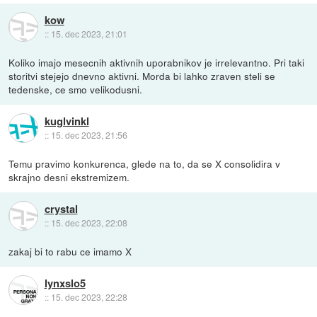
kow
::
15. dec 2023, 21:01
Koliko imajo mesecnih aktivnih uporabnikov je irrelevantno. Pri taki
storitvi stejejo dnevno aktivni. Morda bi lahko zraven steli se
tedenske, ce smo velikodusni.
kuglvinkl
::
15. dec 2023, 21:56
Temu pravimo konkurenca, glede na to, da se X consolidira v
skrajno desni ekstremizem.
crystal
::
15. dec 2023, 22:08
zakaj bi to rabu ce imamo X
lynxslo5
::
15. dec 2023, 22:28