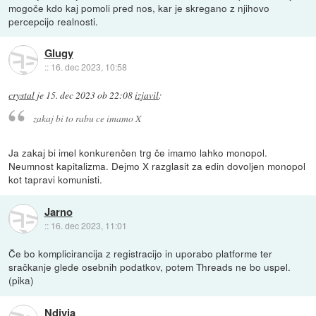
mogoče kdo kaj pomoli pred nos, kar je skregano z njihovo
percepcijo realnosti.
Glugy
::
16. dec 2023, 10:58
crystal
je
15. dec 2023 ob 22:08
izjavil
:
zakaj bi to rabu ce imamo X
Ja zakaj bi imel konkurenčen trg če imamo lahko monopol.
Neumnost kapitalizma. Dejmo X razglasit za edin dovoljen monopol
kot tapravi komunisti.
Jarno
::
16. dec 2023, 11:01
Če bo komplicirancija z registracijo in uporabo platforme ter
sračkanje glede osebnih podatkov, potem Threads ne bo uspel.
(pika)
Ndivia