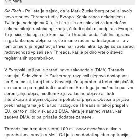
vir:
Meta
- Pol leta je trajalo, da je Mark Zuckerberg pripeljal svojo
Slo-Tech
novo storitev Threads tudi v Evropo. Konkurenca nekdanjemu
Twitterju, sedanjemu X-u, je bila julija ob splavitvi za kratek čas
celo najhitreje rastoča aplikacija, četudi sploh ni podpirala Evrope.
To je sicer dosegla s trikom, saj je Threads podaljšek Instagrama
in ga lahko uporabljamo le, če imamo račun na Instagramu - a v
tem primeru je registracija trivialna in zelo hitra. Ljudje so se zaradi
radovednosti vpisali še v Threads, kar je pridno vrtelo števec
registriranih uporabnikov.
V Evropski uniji pa je zaradi nove zakonodaje (DMA) Threads
zamujal. Šele včeraj je Zuckerberg razglasil njegovo dostopnost
na Stari celini, torej tudi v Sloveniji. Za uporabo ni treba nič plačati,
se moramo pa registrirati s profilom. Brez tega je možno le pasivno
spremljanje objav, medtem ko je za lastne objave ali tudi
interakcijo z drugimi objavami potrebna prijava. Obvezna prijava
prek Instagrama je bila tudi razlog, da Threads ni takoj prispel v
EU, ker to ni bilo v skladu z DMA. Meta je namreč
vratar
, kar
zadeva DMA, to pa prinaša dodatne zahteve.
Threads ima trenutno skoraj 100 milijonov mesečno aktivnih
uporabnikov, pravijo v Meti. Od julija so dodali spletno aplikacijo,