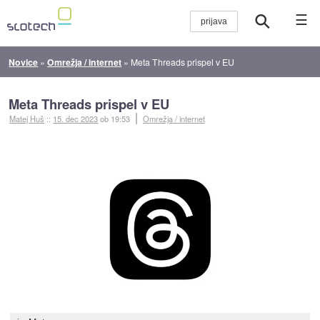
☰
Novice
»
Omrežja / internet
»
Meta Threads prispel v EU
Meta Threads prispel v EU
Matej Huš
::
15. dec 2023
ob 19:53
Omrežja / internet