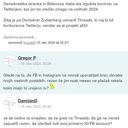
Demokratska stranka in Bidenova vlada sta izgubila kontrolo na
Twitterjem, kar jim bo otežilo zmago na volitvah 2024.
Zdaj je pa Demokrat Zuckerberg ustvarili Threads, ki naj bi bil
konkurenca Twitterju, vendar se je projekt sfižil.
Zgodovina sprememb…
spremenil:
lynxslo5
(
15. dec 2023 ob 22:37
)
Gregor P
::
16. dec 2023, 00:26
Glede na to, da FB in Instagram ne moreš uporabljati brez zlorabe
tvojih osebnih podatkih, razen če jim vsak mesec ne plačaš reketa,
kako imajo to urejeno tu?
DamijanD
::
16. dec 2023, 05:40
Je še vedno ta omejitev, da če greš na Threads, da ga ne moreš
zapustiti razen, da izbrišeš tudi svoj primarni IG/FB account?