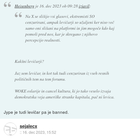
Heisenberg
je
16. dec 2023 ob 09:28
izjavil
:
Na X se slišijo vsi glasovi, ekstremisti SO
cenzurirani, ampak levičarji so užaljeni ker niso več
samo oni slišani na platformi in jim mogoče kdo kaj
pomoli pred nos, kar je skregano z njihovo
percepcijo realnosti.
Kakšni levičarji?
Jaz sem levičar, in kot tak tudi cenzuriran iz vseh resnih
političnih tem na tem forumu.
WOKE oslarije in cancel kultura, ki jo tako veselo izvaja
demokratska veja ameriške stranke kapitala, pač ni levica.
Jype je tudi levičar pa je banned.
sejalecx
::
16. dec 2023, 15:52