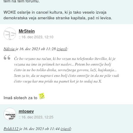
tem na tem forumu.
WOKE oslarije in cancel kultura, ki jo tako veselo izvaja
demokratska veja ameriške stranke kapitala, pač ni levica.
MrStein
::
16. dec 2023, 12:10
Ndivia
je
16. dec 2023 ob 11:28
izjavil
:
Če bo vezano na račun, ki bo vezan na telefonsko številko, ki je
vezana na ime in priimek ter naslov... Potem bo omrežje bolj
čisto in ne bo toliko dreka, sovražnega govora, laži, hujskanja...
Sem za to, da se napravi eno bolj čisto omrežje in da ne piše vsak
čisto vsega kar mu pride na pamet kot je to sedaj na X.
Imaš slotech za to
mtosev
::
16. dec 2023, 12:25
Poldi112
je
16. dec 2023 ob 11:44
izjavil
: