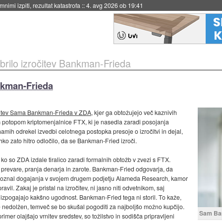
eto za večkratno uporabo
::
4. avg 2026 ob 19:41
brilo izročitev Bankman-Frieda
nkman-Frieda
očitev Sama Bankman-Frieda v ZDA,
kjer ga obtožujejo več kaznivih
 potopom kriptomenjalnice FTX, ki je nasedla zaradi posojanja
mih odrekel izvedbi celotnega postopka presoje o izročitvi in dejal,
hko zato hitro odločilo, da se Bankman-Fried izroči.
ko so ZDA izdale tiralico zaradi formalnih obtožb v zvezi s FTX.
prevare, pranja denarja in zarote. Bankman-Fried odgovarja, da
no poznal dogajanja v svojem drugem podjetju Alameda Research, kamor
vil. Zakaj je pristal na izročitev, ni jasno niti odvetnikom, saj
i izpogajajo kakšno ugodnost. Bankman-Fried tega ni storil. To kaže,
je nedolžen, temveč se bo skušal pogoditi za najboljšo možno kupčijo.
Sam Ba
rimer olajšajo vrnitev sredstev, so tožilstvo in sodišča pripravljeni