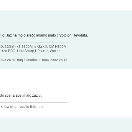
dijo. Jaz na mojo srečo imamo malo crypto pri Revolutu.
30, 32GB 4x8 3600Mhz G.skill, CM H500M,
 970 PRO, UltraSharp UP3017, Win 11
1960-2016, moj labradorec max 2002-2013
pto scena spet malo zaživi.
r know when you're finished.