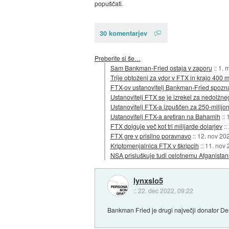
popuščati.
30 komentarjev
Preberite si še…
Sam Bankman-Fried ostaja v zaporu
::
1. 
Trije obtoženi za vdor v FTX in krajo 400 m
FTX-ov ustanovitelj Bankman-Fried spozna
Ustanovitelj FTX se je izrekel za nedolžne
Ustanovitelj FTX-a izpuščen za 250-milijo
Ustanovitelj FTX-a aretiran na Bahamih
::
FTX dolguje več kot tri milijarde dolarjev
::
FTX gre v prisilno poravnavo
::
12. nov 20
Kriptomenjalnica FTX v škripcih
::
11. nov 
NSA prisluškuje tudi celotnemu Afganistan
lynxslo5
::
22. dec 2022, 09:22
Bankman Fried je drugi največji donator De