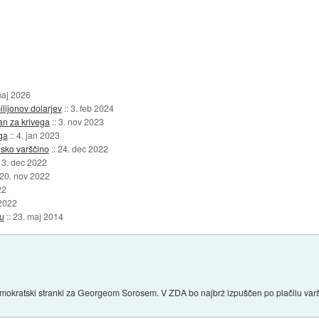
maj 2026
ilijonov dolarjev
::
3. feb 2024
n za krivega
::
3. nov 2023
ga
::
4. jan 2023
nsko varščino
::
24. dec 2022
13. dec 2022
20. nov 2022
22
2022
u
::
23. maj 2014
mokratski stranki za Georgeom Sorosem. V ZDA bo najbrž izpuščen po plačilu varšči