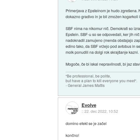
Primerjava z Epsteinom je hudo zgrešena. Na
dokazno gradivo in je bil zmožen kogarkoli izs
SBF nima na nikomur nič. Demokrati so izrazi
Epstein. SBF-u so se odpovedali, ker jih ni
nadoknadil zamujeno (menda obstajajo zapisni
edino tako, da SBF vržejo pod avtobus in se 
molk ponudili na dolgi rok skrajšanje kazni.
Mogoče, če bi iskal nepravilnosti, bi jaz st
"Be professional, be polite,
but have a plan to kill everyone you meet".
- General James Mattis
Evolve
::
22. dec 2022, 10:52
domino efekt se je začel
končno!