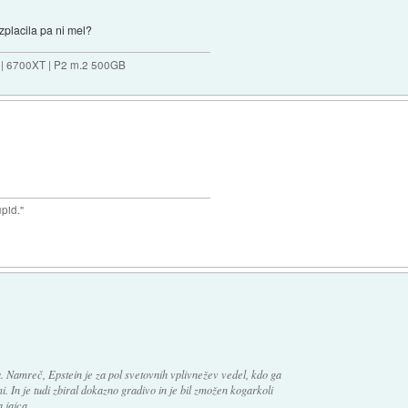
 izplacila pa ni mel?
 | 6700XT | P2 m.2 500GB
upid."
 Namreč, Epstein je za pol svetovnih vplivnežev vedel, kdo ga
. In je tudi zbiral dokazno gradivo in je bil zmožen kogarkoli
a jajca.