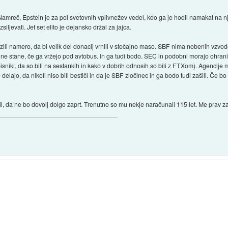
mreč, Epstein je za pol svetovnih vplivnežev vedel, kdo ga je hodil namakat na nje
iljevati. Jet set elito je dejansko držal za jajca.
li namero, da bi velik del donacij vrnili v stečajno maso. SBF nima nobenih vzvodov
č ne stane, če ga vržejo pod avtobus. In ga tudi bodo. SEC in podobni morajo ohrani
ki, da so bili na sestankih in kako v dobrih odnosih so bili z FTXom). Agencije mor
delajo, da nikoli niso bili bestiči in da je SBF zločinec in ga bodo tudi zašili. Če 
avil, da ne bo dovolj dolgo zaprt. Trenutno so mu nekje naračunali 115 let. Me prav 