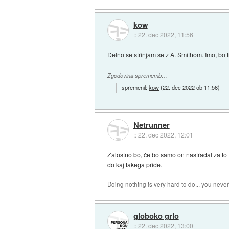
kow
::
22. dec 2022, 11:56
Delno se strinjam se z A. Smithom. Imo, bo ti
Zgodovina sprememb…
spremenil:
kow
(
22. dec 2022 ob 11:56
)
Netrunner
::
22. dec 2022, 12:01
Žalostno bo, če bo samo on nastradal za to 
do kaj takega pride.
Doing nothing is very hard to do... you neve
globoko grlo
::
22. dec 2022, 13:00