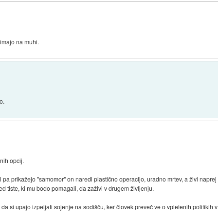
 imajo na muhi.
o.
nih opcij.
li pa prikažejo "samomor" on naredi plastično operacijo, uradno mrtev, a živi napre
ed tiste, ki mu bodo pomagali, da zaživi v drugem življenju.
a si upajo izpeljati sojenje na sodišču, ker človek preveč ve o vpletenih politikih v