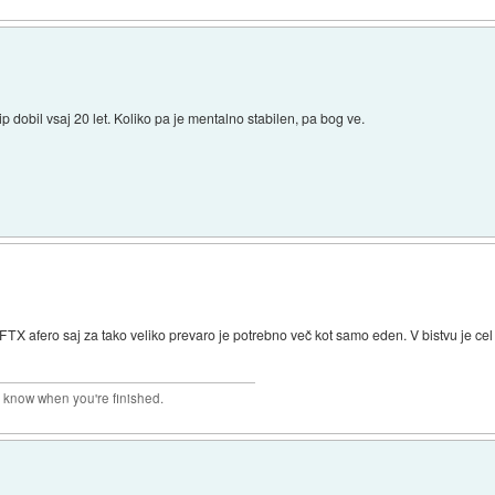
p dobil vsaj 20 let. Koliko pa je mentalno stabilen, pa bog ve.
FTX afero saj za tako veliko prevaro je potrebno več kot samo eden. V bistvu je cel
r know when you're finished.