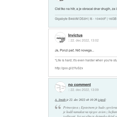
Cist tko na hitr, a je obracal dnar drugih, za
Gigabyte B460M DS3H | I5 - 10400F | 16GB
Invictus
::
22. dec 2022, 13:02
Ja, Ponzi pač. Nič novega...
"Life is hard; it's even harder when you're st
http://goo.gl/2YuS2x
no comment
::
22. dec 2022, 13:09
A. Smith
je
22. dec 2022 ob 10:26
izjavil
:
Primerjava z Epsteinom je hudo zgrešena.
je hodil namakat na njegov avion z bejbami
izsiljevati. Jet set elito je dejansko držal z