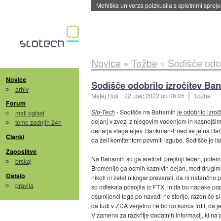
Evropska vesoljska agencija razvija svojo rak
Novice
»
Tožbe
»
Sodišče odo
Novice
Sodišče odobrilo izročitev Ba
arhiv
Matej Huš
::
22. dec 2022
ob 08:05
Tožbe
Forum
Slo-Tech
- Sodišče na Bahamih
je odobrilo izr
mali oglasi
dejanj v zvezi z njegovim vodenjem in kasnejšim
teme zadnjih 24h
denarja vlagateljev. Bankman-Fried se je na Baha
Članki
da želi komitentom povrniti izgube. Sodišče je la
Zaposlitve
Na Bahamih so ga aretirali prejšnji teden, potem 
brskaj
Bremenijo ga osmih kaznivih dejan, med drugim 
Ostalo
nikoli ni želel nikogar prevarati, da ni natanč
pravila
so odtekala posojila iz FTX, in da bo napake popra
osumljenci tega po navadi ne storijo, razen če s
da tudi v ZDA verjetno ne bo do konca trdil, da 
V zameno za razkritje dodatnih informacij, ki na p