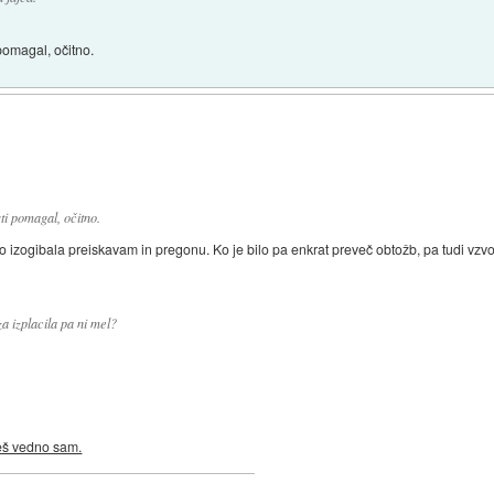
 pomagal, očitno.
sti pomagal, očitno.
o izogibala preiskavam in pregonu. Ko je bilo pa enkrat preveč obtožb, pa tudi vzv
za izplacila pa ni mel?
neš vedno sam.