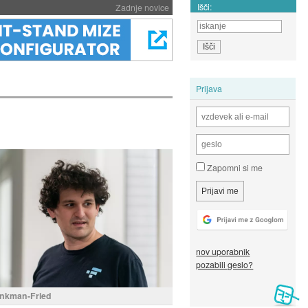
Išči:
Zadnje novice
Prijava
Zapomni si me
nov uporabnik
pozabili geslo?
nkman-Fried