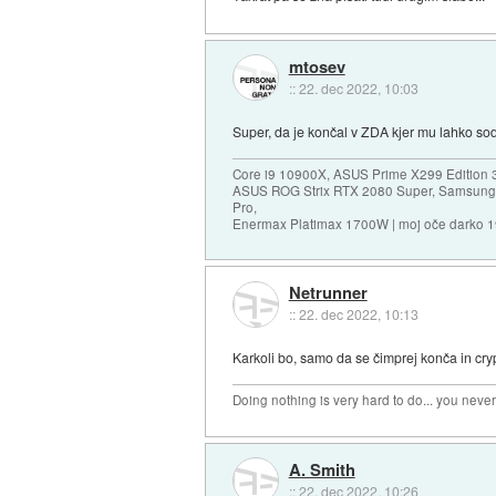
mtosev
::
22. dec 2022, 10:03
Super, da je končal v ZDA kjer mu lahko so
Core i9 10900X, ASUS Prime X299 Edition 
ASUS ROG Strix RTX 2080 Super, Samsung
Pro,
Enermax Platimax 1700W | moj oče darko 
Netrunner
::
22. dec 2022, 10:13
Karkoli bo, samo da se čimprej konča in cry
Doing nothing is very hard to do... you neve
A. Smith
::
22. dec 2022, 10:26