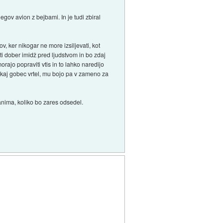
gov avion z bejbami. In je tudi zbiral
, ker nikogar ne more izsiljevati, kot
ti dober imidž pred ljudstvom in bo zdaj
ajo popraviti vtis in to lahko naredijo
bo kaj gobec vrtel, mu bojo pa v zameno za
zanima, koliko bo zares odsedel.