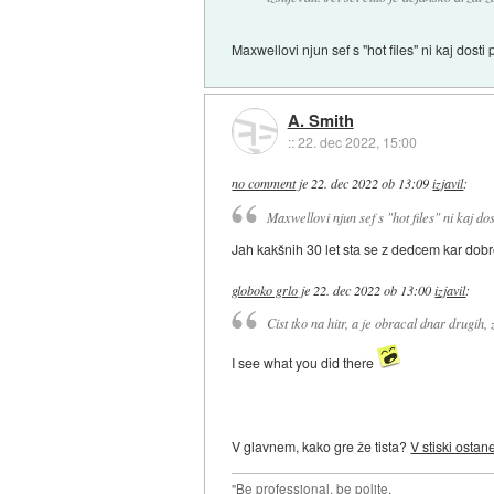
Maxwellovi njun sef s "hot files" ni kaj dosti
A. Smith
::
22. dec 2022, 15:00
no comment
je
22. dec 2022 ob 13:09
izjavil
:
Maxwellovi njun sef s "hot files" ni kaj do
Jah kakšnih 30 let sta se z dedcem kar dobr
globoko grlo
je
22. dec 2022 ob 13:00
izjavil
:
Cist tko na hitr, a je obracal dnar drugih, 
I see what you did there
V glavnem, kako gre že tista?
V stiski osta
"Be professional, be polite,