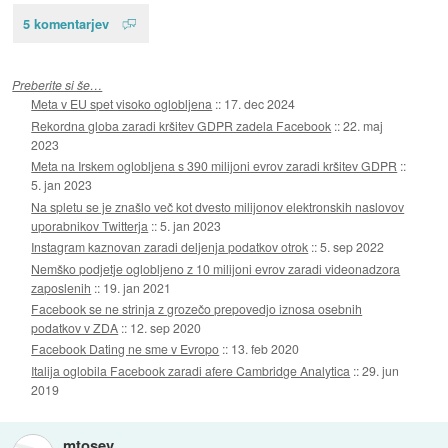
5 komentarjev
Preberite si še…
Meta v EU spet visoko oglobljena
::
17. dec 2024
Rekordna globa zaradi kršitev GDPR zadela Facebook
::
22. maj
2023
Meta na Irskem oglobljena s 390 milijoni evrov zaradi kršitev GDPR
::
5. jan 2023
Na spletu se je znašlo več kot dvesto milijonov elektronskih naslovov
uporabnikov Twitterja
::
5. jan 2023
Instagram kaznovan zaradi deljenja podatkov otrok
::
5. sep 2022
Nemško podjetje oglobljeno z 10 milijoni evrov zaradi videonadzora
zaposlenih
::
19. jan 2021
Facebook se ne strinja z grozečo prepovedjo iznosa osebnih
podatkov v ZDA
::
12. sep 2020
Facebook Dating ne sme v Evropo
::
13. feb 2020
Italija oglobila Facebook zaradi afere Cambridge Analytica
::
29. jun
2019
mtosev