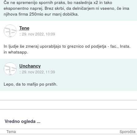
Če ne spremenijo spornih praks, bo naslednja x2 in tako
eksponentno naprej. Brez skrbi, da delničarjem ni vseeno, če ima
njihova firma 250mio eur manj dobička.
Tene
::
29. nov 2022, 10:09
In ljudje še zmeraj uporabljajo to greznico od podjetja - fac., Insta.
in whatsapp.
Unchancy
::
29. nov 2022, 11:39
Lepo, da to mafijo po prstih.
Vredno ogleda ...
Tema
Sporočila