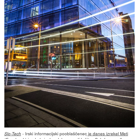
- Irski informacijski pooblaščenec
je danes izrekel Meti
Slo-Tech