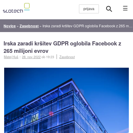
☰
Novice
»
Zasebnost
»
Irska zaradi kršitev GDPR oglobila Facebook z 265 milijoni evrov
Irska zaradi kršitev GDPR oglobila Facebook z
265 milijoni evrov
Matej Huš
::
28. nov 2022
ob 19:23
Zasebnost