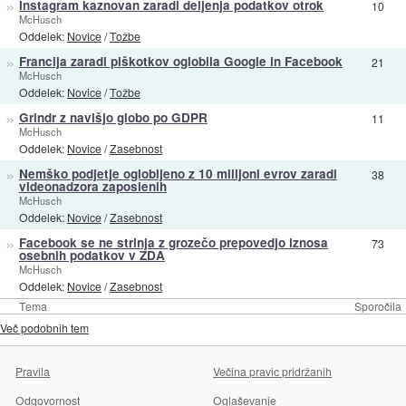
»
Instagram kaznovan zaradi deljenja podatkov otrok
10
McHusch
Oddelek:
Novice
/
Tožbe
»
Francija zaradi piškotkov oglobila Google in Facebook
21
McHusch
Oddelek:
Novice
/
Tožbe
»
Grindr z navišjo globo po GDPR
11
McHusch
Oddelek:
Novice
/
Zasebnost
»
Nemško podjetje oglobljeno z 10 milijoni evrov zaradi
38
videonadzora zaposlenih
McHusch
Oddelek:
Novice
/
Zasebnost
»
Facebook se ne strinja z grozečo prepovedjo iznosa
73
osebnih podatkov v ZDA
McHusch
Oddelek:
Novice
/
Zasebnost
Tema
Sporočila
Več podobnih tem
Pravila
Večina pravic pridržanih
Odgovornost
Oglaševanje