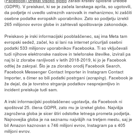
(Facebook) izrekel visoko globo
zaradi kršitev Splošne uredbe
(GDPR). V preiskavi, ki se je začela lanskega aprila, so ugotovili,
da podjetje ni uvedlo ustreznih varovalk in mehanizmov, ki zaščiti
osebne podatke evropskih uporabnikov. Zato so podjetju izrekli
265 milijonov evrov globe in zahtevali spoštovanje zakonodaje.
Preiskavo je irski informacijski pooblaščenec, saj ima Meta tam
evropski sedež, začel, ko si lani na internet pricurljali osebni
podatki 533 milijonov uporabnikov Facebooka. Ti so vključevali
tudi njihove elektronske naslove in telefonske številke, izvirali pa
naj bi iz zlorabe ranljivosti v letih 2018-2019, ki jo je Facebook
odtlej že zakrpal. Šlo je za zlorabo orodij Facebook Search,
Facebook Messenger Contact Importer in Instagram Contact
Importer, s čimer so bili podatki postrgani (
). Facebook je
scraping
že dejal, da je tovrstno strganje podatkov nesprejemljivo in
incident preiskuje tudi sam.
A irski informacijski pooblaščenec ugotavlja, da Facebook ni
spoštoval 25. člena GDPR, zato mu je izrekel globo. Najvišja
zagrožena globa je sicer štiri odstotke letnega prometa podjetja.
Najnovejša globa je na seznamu najvišjih na tretjem mestu, saj je
bil Amazon kaznovan s 746 milijoni evrov, Instagram pa s 405
milijoni evrov.