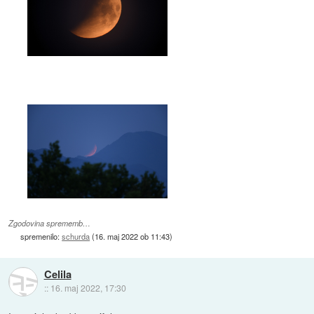
Zgodovina sprememb…
spremenilo:
schurda
(
16. maj 2022 ob 11:43
)
Celila
::
16. maj 2022, 17:30