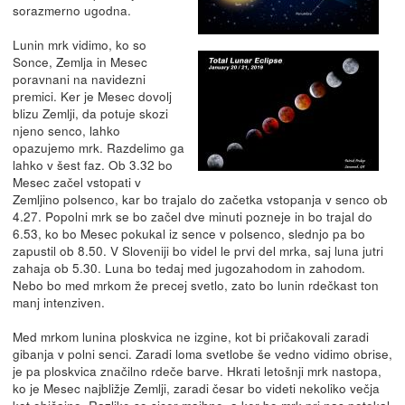
sorazmerno ugodna.
Lunin mrk vidimo, ko so
Sonce, Zemlja in Mesec
poravnani na navidezni
premici. Ker je Mesec dovolj
blizu Zemlji, da potuje skozi
njeno senco, lahko
opazujemo mrk. Razdelimo ga
lahko v šest faz. Ob 3.32 bo
Mesec začel vstopati v
Zemljino polsenco, kar bo trajalo do začetka vstopanja v senco ob
4.27. Popolni mrk se bo začel dve minuti pozneje in bo trajal do
6.53, ko bo Mesec pokukal iz sence v polsenco, slednjo pa bo
zapustil ob 8.50. V Sloveniji bo videl le prvi del mrka, saj luna jutri
zahaja ob 5.30. Luna bo tedaj med jugozahodom in zahodom.
Nebo bo med mrkom že precej svetlo, zato bo lunin rdečkast ton
manj intenziven.
Med mrkom lunina ploskvica ne izgine, kot bi pričakovali zaradi
gibanja v polni senci. Zaradi loma svetlobe še vedno vidimo obrise,
je pa ploskvica značilno rdeče barve. Hkrati letošnji mrk nastopa,
ko je Mesec najbližje Zemlji, zaradi česar bo videti nekoliko večja
kot običajno. Razlike so sicer majhne, a ker bo mrk pri nas potekal