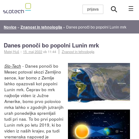
☰
Novice
»
Znanost in tehnologija
»
Danes ponoči bo popolni Lunin mrk
Danes ponoči bo popolni Lunin mrk
Matej Huš
::
15. maj 2022
ob 11:44
Znanost in tehnologija
- Danes ponoči bo
Slo-Tech
Mesec potoval skozi Zemljino
sence, kar bomo z Zemlje
lahko opazovali kot popolni
Lunin mrk. Čeprav bo mrk
najbolje viden iz Južne
Amerike, bomo prvo polovico
mrka lahko v zgodnjih jutranjih
urah ponedeljka spremljali
tudi pri nas. To bo prvi popolni
Lunin mrk po letu 2019, ki bo
viden iz naših krajev, pa tudi
vremenska napoved je