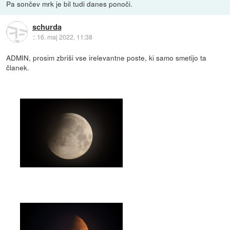
Pa sončev mrk je bil tudi danes ponoči.
schurda
::
16. maj 2022, 11:38
ADMIN, prosim zbriši vse irelevantne poste, ki samo smetijo ta
članek.