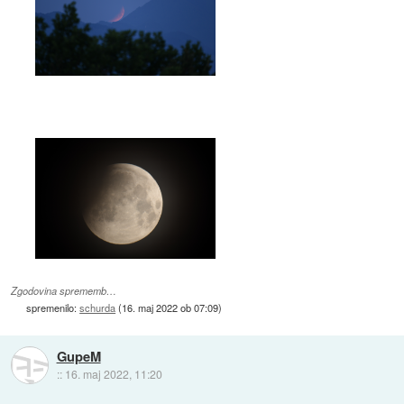
Zgodovina sprememb…
spremenilo:
schurda
(
16. maj 2022 ob 07:09
)
GupeM
::
16. maj 2022, 11:20