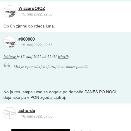
WizzardOfOZ
::
15. maj 2022, 22:55
Ob 6h zjutraj bo rdeča luna.
#000000
::
15. maj 2022, 22:55
jebitese
je
15. maj 2022 ob 22:51
izjavil
:
Mrk je v ponedeljek zjutraj in ne danes ponoči.
No ja res, ampak vse se dogaja po domače DANES PO NOČI,
dejansko pa v PON zgodaj zjutraj.
schurda
::
16. maj 2022, 07:05