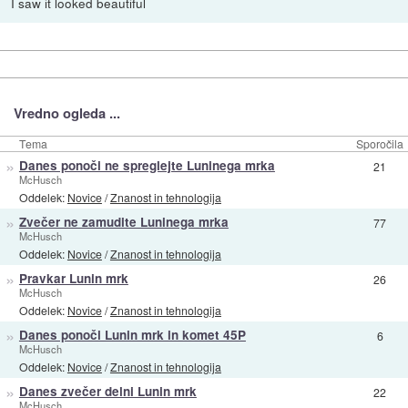
I saw it looked beautiful
Vredno ogleda ...
Tema
Sporočila
»
Danes ponoči ne spreglejte Luninega mrka
21
McHusch
Oddelek:
Novice
/
Znanost in tehnologija
»
Zvečer ne zamudite Luninega mrka
77
McHusch
Oddelek:
Novice
/
Znanost in tehnologija
»
Pravkar Lunin mrk
26
McHusch
Oddelek:
Novice
/
Znanost in tehnologija
»
Danes ponoči Lunin mrk in komet 45P
6
McHusch
Oddelek:
Novice
/
Znanost in tehnologija
»
Danes zvečer delni Lunin mrk
22
McHusch