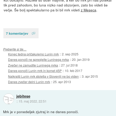
tik pred zahodom, bo luna nizko nad obzorjem, zato bo videti še
večje. Še bolj spektakularno pa bi bil mrk videti
z Meseca
.
7 komentarjev
Preberite si še…
Konec tedna pričakujemo Lunin mrk
::
2. sep 2025
Danes ponoči ne spreglejte Luninega mrka
::
20. jan 2019
Zvečer ne zamudite Luninega mrka
::
27. jul 2018
Danes ponoči Lunin mrk in komet 45P
::
10. feb 2017
Najkrajši Lunin mrk stoletja v Sloveniji ne bo viden
::
3. apr 2015
Danes zvečer delni Lunin mrk
::
25. apr 2013
jebitese
::
15. maj 2022, 22:51
Mrk je v ponedeljek zjutraj in ne danes ponoči.