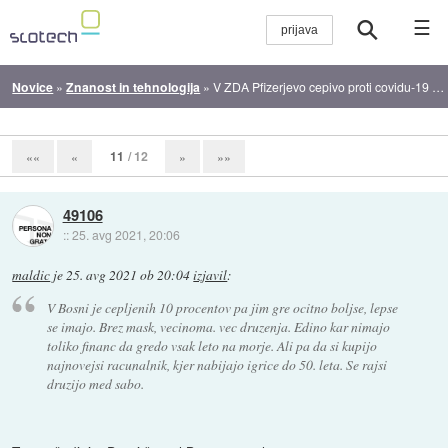
☰
Novice
»
Znanost in tehnologija
»
V ZDA Pfizerjevo cepivo proti covidu-19 dobilo redno dovoljenje
11
/ 12
««
«
»
»»
49106
::
25. avg 2021, 20:06
maldic
je
25. avg 2021 ob 20:04
izjavil
:
V Bosni je cepljenih 10 procentov pa jim gre ocitno boljse, lepse
se imajo. Brez mask, vecinoma. vec druzenja. Edino kar nimajo
toliko financ da gredo vsak leto na morje. Ali pa da si kupijo
najnovejsi racunalnik, kjer nabijajo igrice do 50. leta. Se rajsi
druzijo med sabo.