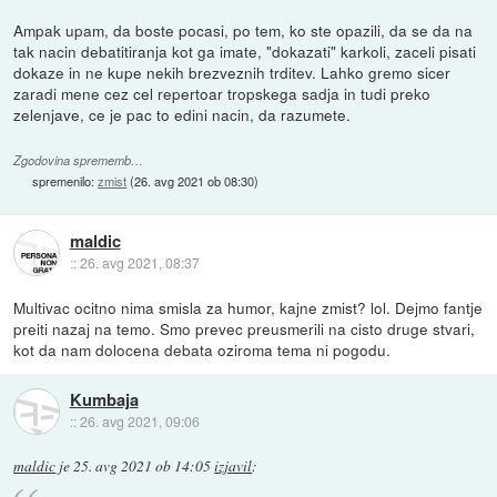
Ampak upam, da boste pocasi, po tem, ko ste opazili, da se da na
tak nacin debatitiranja kot ga imate, "dokazati" karkoli, zaceli pisati
dokaze in ne kupe nekih brezveznih trditev. Lahko gremo sicer
zaradi mene cez cel repertoar tropskega sadja in tudi preko
zelenjave, ce je pac to edini nacin, da razumete.
Zgodovina sprememb…
spremenilo:
zmist
(
26. avg 2021 ob 08:30
)
maldic
::
26. avg 2021, 08:37
Multivac ocitno nima smisla za humor, kajne zmist? lol. Dejmo fantje
preiti nazaj na temo. Smo prevec preusmerili na cisto druge stvari,
kot da nam dolocena debata oziroma tema ni pogodu.
Kumbaja
::
26. avg 2021, 09:06
maldic
je
25. avg 2021 ob 14:05
izjavil
: