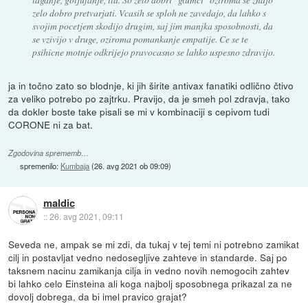
zelo dobro pretvarjati. Vcasih se sploh ne zavedajo, da lahko s
svojim pocetjem skodijo drugim, saj jim manjka sposobnosti, da
se vzivijo v druge, oziroma pomankanje empatije. Ce se te
psihicne motnje odkrijejo pravocasno se lahko uspesno zdravijo.
ja in točno zato so blodnje, ki jih širite antivax fanatiki odlično čtivo
za veliko potrebo po zajtrku. Pravijo, da je smeh pol zdravja, tako
da dokler boste take pisali se mi v kombinaciji s cepivom tudi
CORONE ni za bat.
Zgodovina sprememb…
spremenilo:
Kumbaja
(
26. avg 2021 ob 09:09
)
maldic
::
26. avg 2021, 09:11
Seveda ne, ampak se mi zdi, da tukaj v tej temi ni potrebno zamikat
cilj in postavljat vedno nedosegljive zahteve in standarde. Saj po
taksnem nacinu zamikanja cilja in vedno novih nemogocih zahtev
bi lahko celo Einsteina ali koga najbolj sposobnega prikazal za ne
dovolj dobrega, da bi imel pravico grajat?