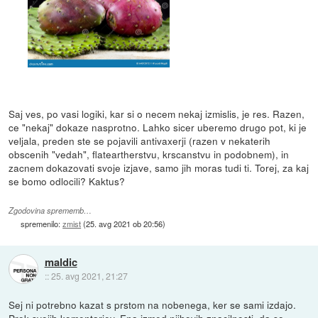
Saj ves, po vasi logiki, kar si o necem nekaj izmislis, je res. Razen,
ce "nekaj" dokaze nasprotno. Lahko sicer uberemo drugo pot, ki je
veljala, preden ste se pojavili antivaxerji (razen v nekaterih
obscenih "vedah", flateartherstvu, krscanstvu in podobnem), in
zacnem dokazovati svoje izjave, samo jih moras tudi ti. Torej, za kaj
se bomo odlocili? Kaktus?
Zgodovina sprememb…
spremenilo:
zmist
(
25. avg 2021 ob 20:56
)
maldic
::
25. avg 2021, 21:27
Sej ni potrebno kazat s prstom na nobenega, ker se sami izdajo.
Prek svojih komentarjev. Ena izmed njihovih znacilnosti, da so