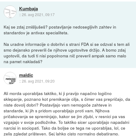
Kumbaja
::
26. avg 2021, 09:17
Kaj se zdaj zmišljušeš? postavljanje nedosegljivih zahtev in
standardov je antivax specialiteta.
Na uradne informacije o dobritvi s strani FDA si se odzval s tem ali
smo dejansko preverili če njihove ugotovitve držijo. A bomo zdaj
ugotovili, da tudi ti nisi popolnoma nič preveril ampak samo malo
na pamet nakladaš?
maldic
::
26. avg 2021, 09:20
Ali morda uporabljas taktiko, ki ji pravijo napačno logično
sklepanje, poznano kot premikanje cilja, s čimer vas prepričajo, da
niste dovolj dobri? Postavljajo vam nemogoče zahteve in
standarde, ki jih s pridom uporabljajo proti vam. Njihova
pričakovanja se spreminjajo, kakor se jim zljubi, v resnici pa vas
vzgajajo v svoje podložnike. To taktiko sicer uporabljajo napadalni
narcisi in sociopati. Tako da boljse ce tega ne uporabljas, lol, ce
zelis zgledat prišteven. Sej lahko cisto normalno debatiramo.