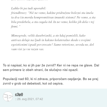
Lahko bi pa tudi uporabil:
friendbreez: "Nič ne vemo, kakšne pridružene bolezni sta imela
ta dva (in morda kompromitiran imunski sistem)! Ne vemo, a sta
bila predebela, a sta cugala itd. In ne vemo, koliko jih dela v tej
firmi. "
Mimogrede, veliki dusebrizniki, a ste kdaj pomislili, kako
antivax deluje na ljudi in kaksno kolateralno skodo s svojimi
egoisticnimi izpadi povzrocate? Samo retoricno, seveda ne, dol
vam visi za vse razen vas.
To si napisal, ko si jih par že zvrnil? Ker ni ne repa ne glave. Dal
sem primere iz obeh strani, če slučajno nisi opazil.
Populaciji nad 60, ki ni zdrava, priporočam cepljenje. Bo se prej
zvrnil v grob od debelosti, kot od cepiva.
c3p0
::
26. avg 2021, 07:42