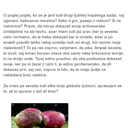
O poglej poglej, ko se je javil tudi drugi ljubitelj tropskega sadja, naj
uganem, kaktusove marelice? Kako ti gre, pasejo v rektum? Si ze
natreniral? Pravis, da moras dokazati svoje antivaxerske
izmisljotine na slo-techu, sicer imam tudi jaz prav (ker je seveda
cisto normalno, da je treba dokazati kar si izmislis, sicer si po
enakih pravilih lahko nekaj izmislijo tudi vsi drugi, kot recimo moja
malenkost)? To pa res zoprno, verjamem, da pika. Ampak seveda,
le izvoli, saj konec koncev imava oba samo neke brezvezne teorije,
ki ne drzijo vode. Torej edino pravilno, da oba poizkusiva dokazati
svoje, ker pa si zacel z njimi ti, je edino gentlemansko, da jih
dokazes prvi, saj ves, zoprno bi bilo, da te imajo ljudje za
nakladaca brez vsebine.
Za vmes pa seveda tudi slika tvoje globoke ljubezni, sprasujem se
le, ali to opravis z listi ali brez?