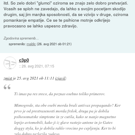
itd. So zelo dobri "glumci" oziroma se znajo zelo dobro pretvarjati.
Vcasih se sploh ne zavedajo, da lahko s svojim pocetjem skodijo
drugim, saj jim manjka sposobnosti, da se vzivijo v druge, oziroma
pomankanje empatije. Ce se te psihicne motnje odkrijejo
pravocasno se lahko uspesno zdravijo.
Zgodovina sprememb…
spremenilo:
maldic
(
26. avg 2021 ob 01:21
)
c3p0
::
26. avg 2021, 07:15
zmist
je
25. avg 2021 ob 11:11
izjavil
:
Ti imas pa res sreco, da poznas osebno toliko primerov.
Mimogrede, sta obe osebi morda brali antivax propagando? Ker
prvo je od prestrasenosti morda frslok, druga pa je dobila
psihosomatske simptome in ze cutila, kako se nanjo magnetno
lepijo avtomobili, kako ji iz glave rastejo antene in jo Gates
doggy styla, ko je dobila rahlo vrocino po cepljenju. Ker to bi
zelo dobro razlozilo zadevo.