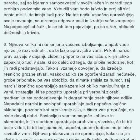
narobe, saj so izjemno samozavestni v svojih lažeh in zaradi tega
prehitro podvomite vase. Vzbudili vam bodo krivdo in prej ali slej
boste mislili, da imajo tudi prav. Na tak način uspešno opravičujejo
svoje ravnanje, se otresejo odgovornosti in izrabijo vaše zaupanje.
Najpogostejši občutki, ki se ob tem pojavljajo, pa so strah, občutek
dolžnosti in krivda.
2. Njihova kritika ni namenjena vašemu izboljšanju, ampak vas z
njo želijo razvrednotiti, da bi lažje upravljali z vami. Prikriti narcisi
prav uživajo v dajanju zlobnih pripomb na vaš račun, ki jih lahko
zapakirajo tudi v šale, ki so daleč od tega, da bi bile nedolžne, kot
jih radi predstavljajo. Tako si vzamejo dovoljenje, da izrečejo
resnično grozne stvari, vsakokrat, ko ste ogorčeni zaradi nečuteče,
grobe pripombe, pa vas obtožijo, da nimate smisla za humor, saj
narcisi kronično uporabljajo sarkazem kot obliko manipuliranja z
vami. strategija, ki se pogosto uporablja pri verbalni zlorabi,
medtem ko sta podcenjevanje in degradiranje oseb njihova odlika.
Napadalni narcisi in sociopati uporabljajo tudi napačno logično
sklepanje, poznano kot premikanje cilja, s čimer vas prepričajo, da
niste dovolj dobri. Postavljajo vam nemogoče zahteve in
standarde, ki jih s pridom uporabljajo proti vam, v smislu, če bi bili
bolje videti, bi bili bolj pametni, uspešni, potem tudi oni ne bi tako
ravnali z vami. Njihova pričakovanja se spreminjajo, kakor se jim
zljubi, v resnici pa vas vzgajajo v svoje podložnike. Podobno kot pri