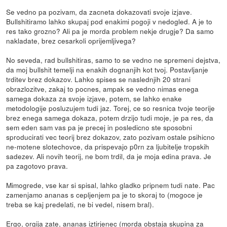
Se vedno pa pozivam, da zacneta dokazovati svoje izjave.
Bullshitiramo lahko skupaj pod enakimi pogoji v nedogled. A je to
res tako grozno? Ali pa je morda problem nekje drugje? Da samo
nakladate, brez cesarkoli oprijemljivega?
No seveda, rad bullshitiras, samo to se vedno ne spremeni dejstva,
da moj bullshit temelji na enakih dognanjih kot tvoj. Postavljanje
trditev brez dokazov. Lahko spises se naslednjih 20 strani
obrazlozitve, zakaj to pocnes, ampak se vedno nimas enega
samega dokaza za svoje izjave, potem, se lahko enake
metodologije posluzujem tudi jaz. Torej, ce so resnica tvoje teorije
brez enega samega dokaza, potem drzijo tudi moje, je pa res, da
sem eden sam vas pa je precej in posledicno ste sposobni
sproducirati vec teorij brez dokazov, zato pozivam ostale psihicno
ne-motene slotechovce, da prispevajo p0rn za ljubitelje tropskih
sadezev. Ali novih teorij, ne bom trdil, da je moja edina prava. Je
pa zagotovo prava.
Mimogrede, vse kar si spisal, lahko gladko pripnem tudi nate. Pac
zamenjamo ananas s cepljenjem pa je to skoraj to (mogoce je
treba se kaj predelati, ne bi vedel, nisem bral).
Ergo, orgija zate, ananas iztirjenec (morda obstaja skupina za