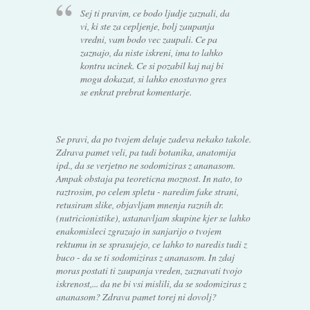
Sej ti pravim, ce bodo ljudje zaznali, da
vi, ki ste za cepljenje, bolj zaupanja
vredni, vam bodo vec zaupali. Ce pa
zaznajo, da niste iskreni, ima to lahko
kontra ucinek. Ce si pozabil kaj naj bi
mogu dokazat, si lahko enostavno gres
se enkrat prebrat komentarje.
Se pravi, da po tvojem deluje zadeva nekako takole.
Zdrava pamet veli, pa tudi botanika, anatomija
ipd., da se verjetno ne sodomiziras z ananasom.
Ampak obstaja pa teoreticna moznost. In nato, to
raztrosim, po celem spletu - naredim fake strani,
retusiram slike, objavljam mnenja raznih dr.
(nutricionistike), ustanavljam skupine kjer se lahko
enakomisleci zgrazajo in sanjarijo o tvojem
rektumu in se sprasujejo, ce lahko to naredis tudi z
buco - da se ti sodomiziras z ananasom. In zdaj
moras postati ti zaupanja vreden, zaznavati tvojo
iskrenost,... da ne bi vsi mislili, da se sodomiziras z
ananasom? Zdrava pamet torej ni dovolj?