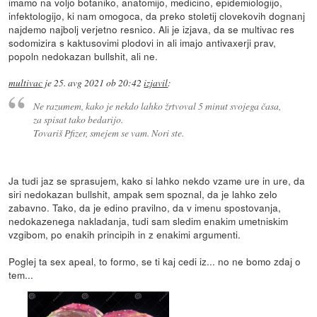
imamo na voljo botaniko, anatomijo, medicino, epidemiologijo,
infektologijo, ki nam omogoca, da preko stoletij clovekovih dognanj
najdemo najbolj verjetno resnico. Ali je izjava, da se multivac res
sodomizira s kaktusovimi plodovi in ali imajo antivaxerji prav,
popoln nedokazan bullshit, ali ne.
multivac
je
25. avg 2021 ob 20:42
izjavil
:
Ne razumem, kako je nekdo lahko žrtvoval 5 minut svojega časa,
za spisat tako bedarijo.
Tovariš Pfizer, smejem se vam. Nori ste.
Ja tudi jaz se sprasujem, kako si lahko nekdo vzame ure in ure, da
siri nedokazan bullshit, ampak sem spoznal, da je lahko zelo
zabavno. Tako, da je edino pravilno, da v imenu spostovanja,
nedokazenega nakladanja, tudi sam sledim enakim umetniskim
vzgibom, po enakih principih in z enakimi argumenti.
Poglej ta sex apeal, to formo, se ti kaj cedi iz... no ne bomo zdaj o
tem...