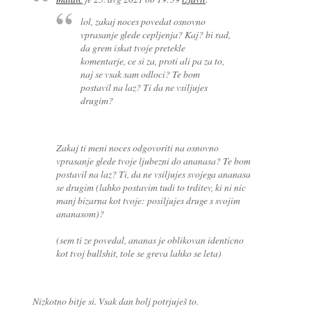
lol, zakaj noces povedat osnovno
vprasanje glede cepljenja? Kaj? bi rad,
da grem iskat tvoje pretekle
komentarje, ce si za, proti ali pa za to,
naj se vsak sam odloci? Te bom
postavil na laz? Ti da ne vsiljujes
drugim?
Zakaj ti meni noces odgovoriti na osnovno
vprasanje glede tvoje ljubezni do ananasa? Te bom
postavil na laz? Ti, da ne vsiljujes svojega ananasa
se drugim (lahko postavim tudi to trditev, ki ni nic
manj bizarna kot tvoje: posiljujes druge s svojim
ananasom)?
(sem ti ze povedal, ananas je oblikovan identicno
kot tvoj bullshit, tole se greva lahko se leta)
Nizkotno bitje si. Vsak dan bolj potrjuješ to.