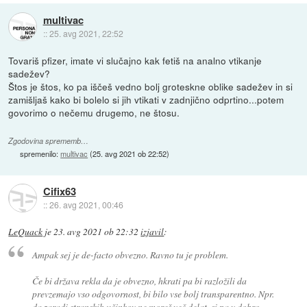
multivac
::
25. avg 2021, 22:52
Tovariš pfizer, imate vi slučajno kak fetiš na analno vtikanje
sadežev?
Štos je štos, ko pa iščeš vedno bolj groteskne oblike sadežev in si
zamišljaš kako bi bolelo si jih vtikati v zadnjično odprtino...potem
govorimo o nečemu drugemo, ne štosu.
Zgodovina sprememb…
spremenilo:
multivac
(
25. avg 2021 ob 22:52
)
Cifix63
::
26. avg 2021, 00:46
LeQuack
je
23. avg 2021 ob 22:32
izjavil
:
Ampak sej je de-facto obvezno. Ravno tu je problem.
Če bi država rekla da je obvezno, hkrati pa bi razložili da
prevzemajo vso odgovornost, bi bilo vse bolj transparentno. Npr.
da zaradi stranskih učinkov ne moreš več delat, si pa v dobro