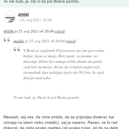
To me čudi, ja. Da ni že pol Bosne pomrlo.
zmist
::
25. avg 2021, 20:08
49106
je
25. avg 2021 ob 20:06
izjavil
:
maldic
je
25. avg 2021 ob 20:04
izjavil
:
V Bosni je cepljenih 10 procentov pa jim gre ocitno
boljse, lepse se imajo. Brez mask, vecinoma. vec
druzenja. Edino kar nimajo toliko financ da gredo
vsak leto na morje. Ali pa da si kupijo najnovejsi
racunalnik, kjer nabijajo igrice do 50. leta. Se rajsi
druzijo med sabo.
To me čudi, ja. Da ni že pol Bosne pomrlo.
Messiah, saj ves, da nima smisla, da se prijavljas dvakrat, kar
vztrajaj na istem nicku (maldic), saj je vseeno. Razen, ce bi rad
dokazal, da nista enaka osebka (ali enaka trola), ali da ne delis