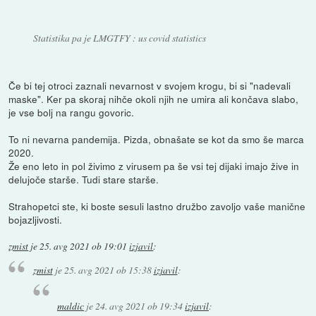
Statistika pa je LMGTFY : us covid statistics
Če bi tej otroci zaznali nevarnost v svojem krogu, bi si "nadevali
maske". Ker pa skoraj nihče okoli njih ne umira ali končava slabo,
je vse bolj na rangu govoric.
To ni nevarna pandemija. Pizda, obnašate se kot da smo še marca
2020.
Že eno leto in pol živimo z virusem pa še vsi tej dijaki imajo žive in
delujoče starše. Tudi stare starše.
Strahopetci ste, ki boste sesuli lastno družbo zavoljo vaše manične
bojazljivosti.
zmist
je
25. avg 2021 ob 19:01
izjavil
:
zmist
je
25. avg 2021 ob 15:38
izjavil
:
maldic
je
24. avg 2021 ob 19:34
izjavil
: