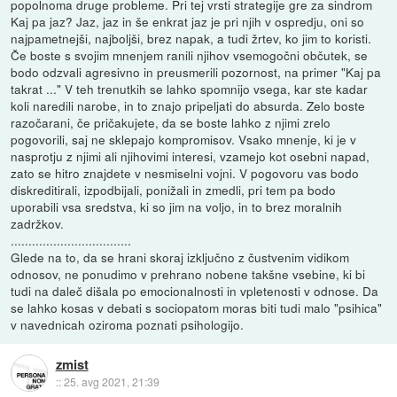
popolnoma druge probleme. Pri tej vrsti strategije gre za sindrom
Kaj pa jaz? Jaz, jaz in še enkrat jaz je pri njih v ospredju, oni so
najpametnejši, najboljši, brez napak, a tudi žrtev, ko jim to koristi.
Če boste s svojim mnenjem ranili njihov vsemogočni občutek, se
bodo odzvali agresivno in preusmerili pozornost, na primer "Kaj pa
takrat ..." V teh trenutkih se lahko spomnijo vsega, kar ste kadar
koli naredili narobe, in to znajo pripeljati do absurda. Zelo boste
razočarani, če pričakujete, da se boste lahko z njimi zrelo
pogovorili, saj ne sklepajo kompromisov. Vsako mnenje, ki je v
nasprotju z njimi ali njihovimi interesi, vzamejo kot osebni napad,
zato se hitro znajdete v nesmiselni vojni. V pogovoru vas bodo
diskreditirali, izpodbijali, ponižali in zmedli, pri tem pa bodo
uporabili vsa sredstva, ki so jim na voljo, in to brez moralnih
zadržkov.
..................................
Glede na to, da se hrani skoraj izključno z čustvenim vidikom
odnosov, ne ponudimo v prehrano nobene takšne vsebine, ki bi
tudi na daleč dišala po emocionalnosti in vpletenosti v odnose. Da
se lahko kosas v debati s sociopatom moras biti tudi malo "psihica"
v navednicah oziroma poznati psihologijo.
zmist
::
25. avg 2021, 21:39