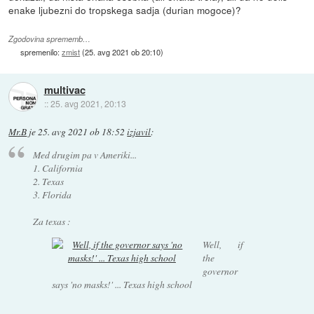
enake ljubezni do tropskega sadja (durian mogoce)?
Zgodovina sprememb…
spremenilo:
zmist
(
25. avg 2021 ob 20:10
)
multivac
::
25. avg 2021, 20:13
Mr.B
je
25. avg 2021 ob 18:52
izjavil
:
Med drugim pa v Ameriki...
1. California
2. Texas
3. Florida
Za texas :
Well, if
the
governor
says 'no masks!' ... Texas high school