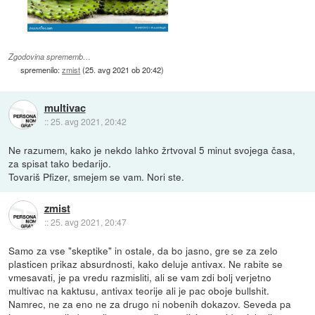
Zgodovina sprememb…
spremenilo:
zmist
(
25. avg 2021 ob 20:42
)
multivac
::
25. avg 2021, 20:42
Ne razumem, kako je nekdo lahko žrtvoval 5 minut svojega časa,
za spisat tako bedarijo.
Tovariš Pfizer, smejem se vam. Nori ste.
zmist
::
25. avg 2021, 20:47
Samo za vse "skeptike" in ostale, da bo jasno, gre se za zelo
plasticen prikaz absurdnosti, kako deluje antivax. Ne rabite se
vmesavati, je pa vredu razmisliti, ali se vam zdi bolj verjetno
multivac na kaktusu, antivax teorije ali je pac oboje bullshit.
Namrec, ne za eno ne za drugo ni nobenih dokazov. Seveda pa