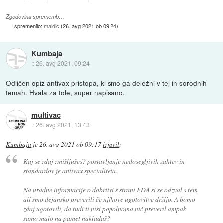
Zgodovina sprememb…
spremenilo:
maldic
(
26. avg 2021 ob 09:24
)
Kumbaja
::
26. avg 2021, 09:24
Odličen opiz antivax pristopa, ki smo ga deležni v tej in sorodnih
temah. Hvala za tole, super napisano.
multivac
::
26. avg 2021, 13:43
Kumbaja
je
26. avg 2021 ob 09:17
izjavil
:
Kaj se zdaj zmišljušeš? postavljanje nedosegljivih zahtev in
standardov je antivax specialiteta.
Na uradne informacije o dobritvi s strani FDA si se odzval s tem
ali smo dejansko preverili če njihove ugotovitve držijo. A bomo
zdaj ugotovili, da tudi ti nisi popolnoma nič preveril ampak
samo malo na pamet nakladaš?