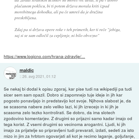
plačanem poklicu, bi ti potem država morala kriti izpad
morebitnega dohodka, ali pa če umreš da je družina
preskrbljena.
Zdaj pa si država opere roke v teh primerih, ker ti reče "jebiga,
saj si se sam odločil za cepljenje, ni bilo obvezno"
https://www.logicno.com/hrana-zdravlje/...
maldic
::
26. avg 2021, 01:12
Se nekaj bi dodal k opisu zgoraj, kar pise tudi na wikipediji pa tudi
sicer sem sam opazil. Dobro si zapomnejo tuje ideje in jih kar
pogosto ponavljajo in predstavijo kot svoje. Njihova slabost je, da
se scasoma nabere zelo veliko lazi, ki jih izrecejo in ki jih je
scasoma zelo tezko kontrolirati. Se dobro, da ima slotech
zgodovino komentarjev. Z drugimi so prijazni samo kadar imajo od
tega korist. Z vsemi drugimi so vecinoma arogantni. Ljudi, ki jih
imajo za prijatelje so pripravljeni tudi prevarati, izdati, sedeti za isto
mizo in jim za hrbtom ogovarjati ali kot je recimo laganje, goljufanje,