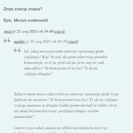
Zmist zmerja zmista?
Epic. Moram ovekovečit.
zmist
je
25. avg 2021 ob 19:40
izjavil
:
maldic
je
25. avg 2021 ob 19:39
izjavil
:
lol, zakaj noces povedat osnovno vprasanje glede
cepljenja? Kaj? bi rad, da grem iskat tvoje pretekle
komentarje, ce si za, proti ali pa za to, naj se vsak
sam odloci? Te bom postavil na laz? Ti da ne
vsiljujes drugim?
Zakaj ti meni noces odgovoriti na osnovno vprasanje glede tvoje
ljubezni do ananasa? Te bom postavil na laz? Ti, da ne vsiljujes
svojega ananasa se drugim (lahko postavim tudi to trditev, ki ni
nic manj bizarna kot tvoje: posiljujes druge s svojim
ananasom)?
(sem ti ze povedal, ananas je oblikovan identicno kot tvoj