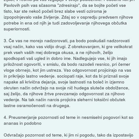
Pavlovih psih vas sčasoma "zdresirajo", da se bojite početi vse
tisto, kar ste nekoč počeli brez slabe vesti oziroma je
izpopolnjevalo vaše življenje. Zdaj so v ospredju predvsem njihove
potrebe in ena od njih je tudi zadovoljevanje njihovega občutka
superiornosti.
3. Če vas ne morejo nadzorovati, pa bodo poskušali nadzorovati
vsaj način, kako vas vidijo drugi. Z obrekovanjem, ki gre velikokrat
prek vseh vaših mej dobrega okusa, a ne njihovih, želijo
spodkopati vaš ugled in dobro ime. Nadlegujejo vse, ki jih imajo
priložnost ogovoriti, v smislu, da bodo razodeli resnico, pri čemer
vloge obrnejo, kot jim ustreza. Vso odgovornost projicirajo na vas
in prikrijejo lastno vedenje. sociopati raje, kot da bi priznali svoje
napake ali krivična dejanja, svoje lastnosti na boleč in izjemno
okruten način odvržejo na svoje nič hudega sluteče obdolžence,
saj želijo, da njihove žrtve prevzamejo odgovornost za njihovo
vedenje. Na tak način narcis projicira sleherni toksični občutek
lastne osramočenosti na drugega.
4. Preusmerjanje pozornosti od teme in nesmiselni pogovori kot so
ananas in podobno
Odvračajo pozornost od teme, ki jim ni pogodu, tako da izpostavijo