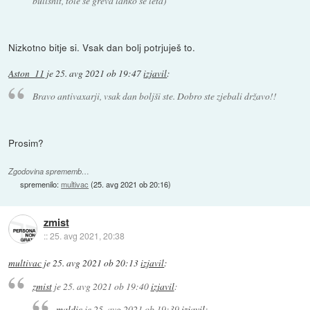
bullshit, tole se greva lahko se leta)
Nizkotno bitje si. Vsak dan bolj potrjuješ to.
Aston_11
je
25. avg 2021 ob 19:47
izjavil
:
Bravo antivaxarji, vsak dan boljši ste. Dobro ste zjebali državo!!
Prosim?
Zgodovina sprememb…
spremenilo:
multivac
(
25. avg 2021 ob 20:16
)
zmist
::
25. avg 2021, 20:38
multivac
je
25. avg 2021 ob 20:13
izjavil
:
zmist
je
25. avg 2021 ob 19:40
izjavil
:
maldic
je
25. avg 2021 ob 19:39
izjavil
: