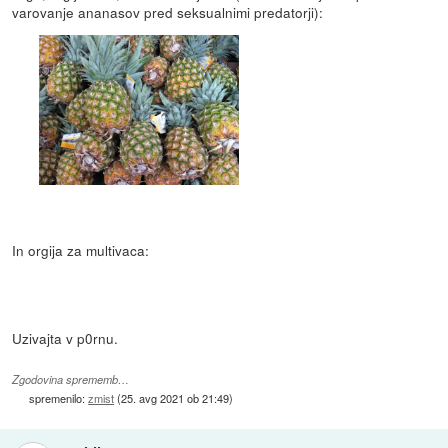
varovanje ananasov pred seksualnimi predatorji):
In orgija za multivaca:
Uzivajta v p0rnu.
Zgodovina sprememb…
spremenilo:
zmist
(
25. avg 2021 ob 21:49
)