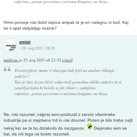
odprtino...potem govorimo o nečemu drugemo, ne štosu.
Hmm pomoje nisi dobil cepiva ampak te je en nategnu in boli. Kaj
so ti spet obljubljap vostok?
zmist
::
26. avg 2021, 08:25
multivac
je
25. avg 2021 ob 22:52
izjavil
:
Tovariš pfizer, imate vi slučajno kak fetiš na analno vtikanje
sadežev?
Štos je štos, ko pa iščeš vedno bolj groteskne oblike sadežev in si
zamišljaš kako bi bolelo si jih vtikati v zadnjično
odprtino...potem govorimo o nečemu drugemo, ne štosu.
Ne, nisi razumel; najprej sem poizkusil z zaroto vitaminske
industrije pa si majckeno trd in nisi doumel. Potem je bilo treba najti
nekaj kar se te bo dotaknilo do mozganov.
Dejansko sem se
bal, da niti tega ne boste razumeli.