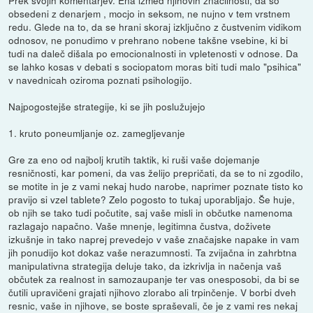
obsedeni z denarjem , mocjo in seksom, ne nujno v tem vrstnem
redu. Glede na to, da se hrani skoraj izključno z čustvenim vidikom
odnosov, ne ponudimo v prehrano nobene takšne vsebine, ki bi
tudi na daleč dišala po emocionalnosti in vpletenosti v odnose. Da
se lahko kosas v debati s sociopatom moras biti tudi malo "psihica"
v navednicah oziroma poznati psihologijo.
Najpogostejše strategije, ki se jih poslužujejo
1. kruto poneumljanje oz. zamegljevanje
Gre za eno od najbolj krutih taktik, ki ruši vaše dojemanje
resničnosti, kar pomeni, da vas želijo prepričati, da se to ni zgodilo,
se motite in je z vami nekaj hudo narobe, naprimer poznate tisto ko
pravijo si vzel tablete? Zelo pogosto to tukaj uporabljajo. Še huje,
ob njih se tako tudi počutite, saj vaše misli in občutke namenoma
razlagajo napačno. Vaše mnenje, legitimna čustva, doživete
izkušnje in tako naprej prevedejo v vaše značajske napake in vam
jih ponudijo kot dokaz vaše nerazumnosti. Ta zvijačna in zahrbtna
manipulativna strategija deluje tako, da izkrivlja in načenja vaš
občutek za realnost in samozaupanje ter vas onesposobi, da bi se
čutili upravičeni grajati njihovo zlorabo ali trpinčenje. V borbi dveh
resnic, vaše in njihove, se boste spraševali, če je z vami res nekaj