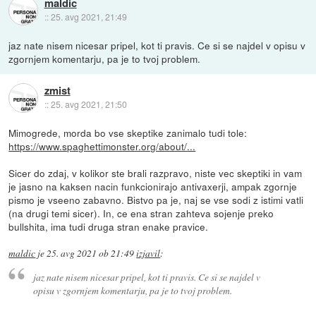
maldic
::
25. avg 2021, 21:49
jaz nate nisem nicesar pripel, kot ti pravis. Ce si se najdel v opisu v
zgornjem komentarju, pa je to tvoj problem.
zmist
::
25. avg 2021, 21:50
Mimogrede, morda bo vse skeptike zanimalo tudi tole:
https://www.spaghettimonster.org/about/...
Sicer do zdaj, v kolikor ste brali razpravo, niste vec skeptiki in vam
je jasno na kaksen nacin funkcionirajo antivaxerji, ampak zgornje
pismo je vseeno zabavno. Bistvo pa je, naj se vse sodi z istimi vatli
(na drugi temi sicer). In, ce ena stran zahteva sojenje preko
bullshita, ima tudi druga stran enake pravice.
maldic
je
25. avg 2021 ob 21:49
izjavil
:
jaz nate nisem nicesar pripel, kot ti pravis. Ce si se najdel v
opisu v zgornjem komentarju, pa je to tvoj problem.