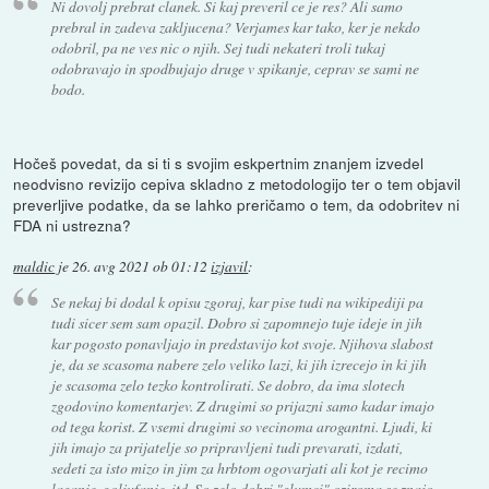
Ni dovolj prebrat clanek. Si kaj preveril ce je res? Ali samo
prebral in zadeva zakljucena? Verjames kar tako, ker je nekdo
odobril, pa ne ves nic o njih. Sej tudi nekateri troli tukaj
odobravajo in spodbujajo druge v spikanje, ceprav se sami ne
bodo.
Hočeš povedat, da si ti s svojim eskpertnim znanjem izvedel
neodvisno revizijo cepiva skladno z metodologijo ter o tem objavil
preverljive podatke, da se lahko preričamo o tem, da odobritev ni
FDA ni ustrezna?
maldic
je
26. avg 2021 ob 01:12
izjavil
:
Se nekaj bi dodal k opisu zgoraj, kar pise tudi na wikipediji pa
tudi sicer sem sam opazil. Dobro si zapomnejo tuje ideje in jih
kar pogosto ponavljajo in predstavijo kot svoje. Njihova slabost
je, da se scasoma nabere zelo veliko lazi, ki jih izrecejo in ki jih
je scasoma zelo tezko kontrolirati. Se dobro, da ima slotech
zgodovino komentarjev. Z drugimi so prijazni samo kadar imajo
od tega korist. Z vsemi drugimi so vecinoma arogantni. Ljudi, ki
jih imajo za prijatelje so pripravljeni tudi prevarati, izdati,
sedeti za isto mizo in jim za hrbtom ogovarjati ali kot je recimo
laganje, goljufanje, itd. So zelo dobri "glumci" oziroma se znajo