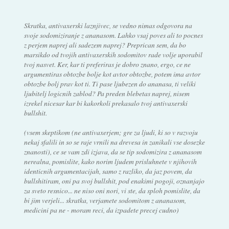
Skratka, antivaxerski laznjivec, se vedno nimas odgovora na
svoje sodomiziranje z ananasom. Lahko vsaj poves ali to pocnes
z perjem naprej ali sadezem naprej? Preprican sem, da bo
marsikdo od tvojih antivaxerskih sodomitov rade volje uporabil
tvoj nasvet. Ker, kar ti preferiras je dobro znano, ergo, ce ne
argumentiras obtozbe bolje kot avtor obtozbe, potem ima avtor
obtozbe bolj prav kot ti. Ti pase ljubezen do ananasa, ti veliki
ljubitelj logicnih zablod? Pa preden blebetas naprej, nisem
izrekel nicesar kar bi kakorkoli prekasalo tvoj antivaxerski
bullshit.
(vsem skeptikom (ne antivaxerjem; gre za ljudi, ki so v razvoju
nekaj sfalili in so se raje vrnili na drevesa in zanikali vse dosezke
znanosti), ce se vam zdi izjava, da se tip sodomizira z ananasom
nerealna, pomislite, kako norim ljudem prisluhnete v njihovih
identicnih argumentacijah, samo z razliko, da jaz povem, da
bullshitiram, oni pa svoj bullshit, pod enakimi pogoji, oznanjajo
za sveto resnico... ne niso oni nori, vi ste, da sploh pomislite, da
bi jim verjeli... skratka, verjamete sodomitom z ananasom,
medicini pa ne - moram reci, da izpadete precej cudno)