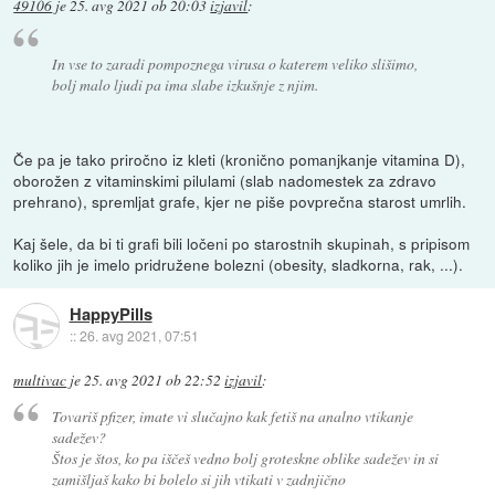
49106
je
25. avg 2021 ob 20:03
izjavil
:
In vse to zaradi pompoznega virusa o katerem veliko slišimo,
bolj malo ljudi pa ima slabe izkušnje z njim.
Če pa je tako priročno iz kleti (kronično pomanjkanje vitamina D),
oborožen z vitaminskimi pilulami (slab nadomestek za zdravo
prehrano), spremljat grafe, kjer ne piše povprečna starost umrlih.
Kaj šele, da bi ti grafi bili ločeni po starostnih skupinah, s pripisom
koliko jih je imelo pridružene bolezni (obesity, sladkorna, rak, ...).
HappyPills
::
26. avg 2021, 07:51
multivac
je
25. avg 2021 ob 22:52
izjavil
:
Tovariš pfizer, imate vi slučajno kak fetiš na analno vtikanje
sadežev?
Štos je štos, ko pa iščeš vedno bolj groteskne oblike sadežev in si
zamišljaš kako bi bolelo si jih vtikati v zadnjično