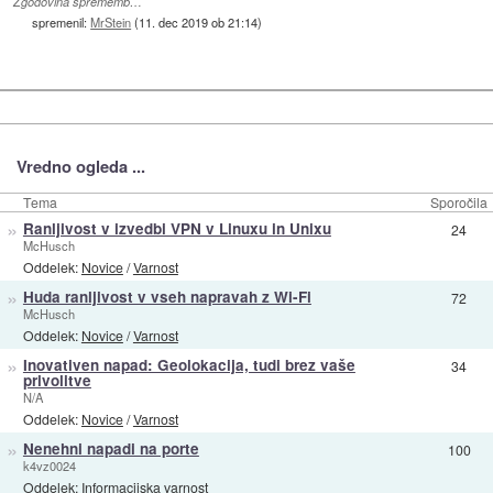
Zgodovina sprememb…
spremenil:
MrStein
(
11. dec 2019 ob 21:14
)
Vredno ogleda ...
Tema
Sporočila
»
Ranljivost v izvedbi VPN v Linuxu in Unixu
24
McHusch
Oddelek:
Novice
/
Varnost
»
Huda ranljivost v vseh napravah z Wi-Fi
72
McHusch
Oddelek:
Novice
/
Varnost
»
Inovativen napad: Geolokacija, tudi brez vaše
34
privolitve
N/A
Oddelek:
Novice
/
Varnost
»
Nenehni napadi na porte
100
k4vz0024
Oddelek:
Informacijska varnost