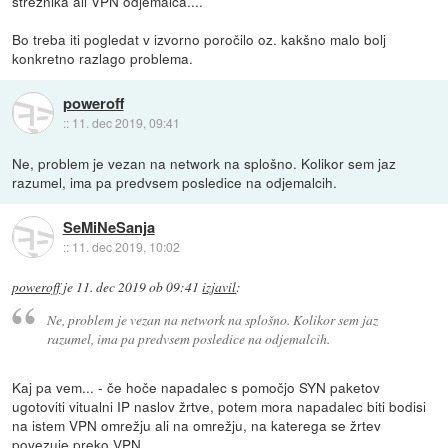
strežnika ali VPN odjemalca....
Bo treba iti pogledat v izvorno poročilo oz. kakšno malo bolj
konkretno razlago problema.
poweroff
::
11. dec 2019, 09:41
Ne, problem je vezan na network na splošno. Kolikor sem jaz
razumel, ima pa predvsem posledice na odjemalcih.
SeMiNeSanja
::
11. dec 2019, 10:02
poweroff
je
11. dec 2019 ob 09:41
izjavil
:
Ne, problem je vezan na network na splošno. Kolikor sem jaz
razumel, ima pa predvsem posledice na odjemalcih.
Kaj pa vem... - če hoče napadalec s pomočjo SYN paketov
ugotoviti vitualni IP naslov žrtve, potem mora napadalec biti bodisi
na istem VPN omrežju ali na omrežju, na katerega se žrtev
povezuje preko VPN.