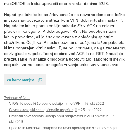
macOS/iOS je treba uporabiti odprta vrata, denimo 5223.
Napad gre takole: ko se žrtev poveže na nevarno dostopno točko
in vzpostavi povezavo s strežnikom VPN, dobi virtualni naslov IP.
Napadalec lahko potem pošilja paketke SYN-ACK na celoten
prostor in ko ugane IP, dobi odgovor RST. Na podoben način
lahko preverimo, ali je žrtev povezana z določenim spletnim
strežnikom. Če ji, ko IP naslov poznamo, pošljemo lažen paketek,
ki ima ponarejen virni naslov IP, se bo v primeru, da ga zadenemo,
odziv glasil drugače. Tedaj dobimo več ACK in ne RST. Nadaljnje
preizkušanje in analiza omogočata ugotoviti tudi zaporedni številki
seq ack, kar na koncu omogoča vrivanje paketkov v povezavo.
24 komentarjev
Preberite si še…
V iOS 16 podatki še vedno polzijo mimo VPN
::
15. okt 2022
Severnokorejski hekerji čedalje uspešnejši
::
25. mar 2022
Britanski obveščevalci svarijo pred ranljivostmi v VPN omrežjih
::
7.
okt 2019
Spectre in Meltdown zakrpana na ravni operacijskih sistemov
::
8. jan