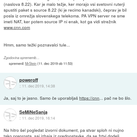
(naslova 8.22). Kar je malo težje, ker morajo vsi svetovni ruterji
spustiti paket s source 8.22 (ki je recimo kanadski), čeprav je bil
posla iz omrežja slovenskega telekoma. PA VPN server ne sme
imeti NAT, ker potem source IP ni enak, kot ga vidi strežnik
www.cnn.com
Hmm, samo težki poznavalci tule...
Zgodovina sprememb…
spremenil:
MrStein
(
11. dec 2019 ob 11:53
)
poweroff
::
11. dec 2019, 14:38
Ja, saj to je jasno. Samo če uporabljaš
https://cnn
... pač ne bo šlo.
SeMiNeSanja
::
11. dec 2019, 16:14
Na hitro šel pogledat izvorni dokument, pa stvar sploh ni nujno
tako preprosta, saj izhaja iz predpostavke, da se žrtvi dodeli