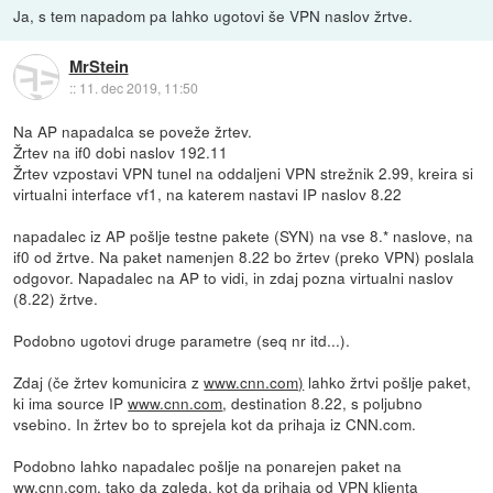
Ja, s tem napadom pa lahko ugotovi še VPN naslov žrtve.
MrStein
::
11. dec 2019, 11:50
Na AP napadalca se poveže žrtev.
Žrtev na if0 dobi naslov 192.11
Žrtev vzpostavi VPN tunel na oddaljeni VPN strežnik 2.99, kreira si
virtualni interface vf1, na katerem nastavi IP naslov 8.22
napadalec iz AP pošlje testne pakete (SYN) na vse 8.* naslove, na
if0 od žrtve. Na paket namenjen 8.22 bo žrtev (preko VPN) poslala
odgovor. Napadalec na AP to vidi, in zdaj pozna virtualni naslov
(8.22) žrtve.
Podobno ugotovi druge parametre (seq nr itd...).
Zdaj (če žrtev komunicira z
www.cnn.com)
lahko žrtvi pošlje paket,
ki ima source IP
www.cnn.com
, destination 8.22, s poljubno
vsebino. In žrtev bo to sprejela kot da prihaja iz CNN.com.
Podobno lahko napadalec pošlje na ponarejen paket na
ww.cnn.com, tako da zgleda, kot da prihaja od VPN klienta