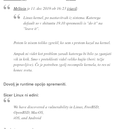
MrStein
je
11. dec 2019 ob 16:23
izjavil
:
Linux kernel, po nastavitvah iz sistema. Katerega
default so v shituntu 19.10 spremenili is "do it" na
"leave it".
Potem le nisem toliko zgrešil, ko sem s prstom kazal na kernel.
Ampak ni videt kot problem zaradi katerega bi bilo za zganjati
vik in krik. Smo v preteklosti videl veliko hujše (beri: težje
popravljive). Če je potreben zgolj recompile kernela, to res ni
konec sveta.
Dovolj je runtime opcijo spremeniti.
Sicer Linux ni edini:
We have discovered a vulnerability in Linux, FreeBSD,
OpenBSD, MacOS,
iOS, and Android