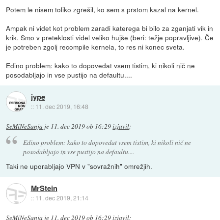
Potem le nisem toliko zgrešil, ko sem s prstom kazal na kernel.
Ampak ni videt kot problem zaradi katerega bi bilo za zganjati vik in
krik. Smo v preteklosti videl veliko hujše (beri: težje popravljive). Če
je potreben zgolj recompile kernela, to res ni konec sveta.
Edino problem: kako to dopovedat vsem tistim, ki nikoli nič ne
posodabljajo in vse pustijo na defaultu....
jype
::
11. dec 2019, 16:48
SeMiNeSanja
je
11. dec 2019 ob 16:29
izjavil
:
Edino problem: kako to dopovedat vsem tistim, ki nikoli nič ne
posodabljajo in vse pustijo na defaultu....
Taki ne uporabljajo VPN v "sovražnih" omrežjih.
MrStein
::
11. dec 2019, 21:14
SeMiNeSanja
je
11. dec 2019 ob 16:29
izjavil
: