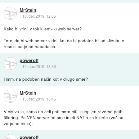
MrStein
::
10. dec 2019, 12:05
Kako bi vrinil v tok klient--->web server?
Torej da bi web server videl, kot da bi podatek bil od klienta, v
resnici pa je od napadalca.
poweroff
::
10. dec 2019, 13:36
Hmm, na podoben način kot v drugo smer?
MrStein
::
10. dec 2019, 15:46
V bistvu ja, samo na celi poti mora biti izklopljen reverse path
filtering. Pa VPN server ne sme imeti NAT-a za kliente (večina
verjetno nima).
poweroff