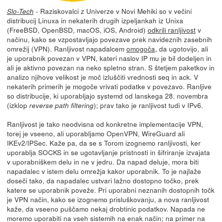
- Raziskovalci z Univerze v Novi Mehiki so v večini
Slo-Tech
distribucij Linuxa in nekaterih drugih izpeljankah iz Unixa
(FreeBSD, OpenBSD, macOS, iOS, Android)
odkrili ranljivost
v
načinu, kako se vzpostavljajo povezave prek navideznih zasebnih
omrežij (VPN). Ranljivost napadalcem
omogoča
, da ugotovijo, ali
je uporabnik povezan v VPN, kateri naslov IP mu je bil dodeljen in
ali je aktivno povezan na neko spletno stran. S štetjem paketkov in
analizo njihove velikost je moč izluščiti vrednosti seq in ack. V
nekaterih primerih je mogoče vrivati podatke v povezavo. Ranljive
so distribucije, ki uporabljajo systemd od lanskega 28. novembra
(izklop
); prav tako je ranljivost tudi v IPv6.
reverse path filtering
Ranljivost je tako neodvisna od konkretne implementacije VPN,
torej je vseeno, ali uporabljamo OpenVPN, WireGuard ali
IKEv2/IPSec. Kaže pa, da se s Torom izognemo ranljivosti, ker
uporablja SOCKS in se ugotavljanje pristnosti in šifriranje izvajata
v uporabniškem delu in ne v jedru. Da napad deluje, mora biti
napadalec v istem delu omrežja kakor uporabnik. To je najlaže
doseči tako, da napadalec ustvari lažno dostopno točko, prek
katere se uporabnik poveže. Pri uporabni neznanih dostopnih točk
je VPN način, kako se izognemo prisluškovanju, a nova ranljivost
kaže, da vseeno puščamo nekaj drobtinic podatkov. Napada ne
moremo uporabiti na vseh sistemih na enak način; na primer na