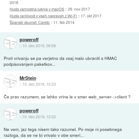
2018
Huda varnostna luknja v macOS
::
29. nov 2017
Huda ranljivost v vseh napravah z Wi-Fi
::
17. okt 2017
Španski stuxnet: Careto
::
11. feb 2014
poweroff
::
10. dec 2019, 06:58
Proti vrivanju se pa verjetno da vsaj malo ubraniti s HMAC
podpisovanjem paketkov...
MrStein
::
10. dec 2019, 10:23
Če prav razumem, se lahko vrine le v smer web_server-->client ?
poweroff
::
10. dec 2019, 12:02
Ne vem, jaz tega nisem tako razumel. Po moje ni posebnega
razloga, da se ne bi vrivalo v obe smeri...