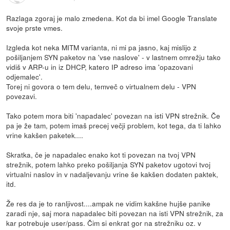
Razlaga zgoraj je malo zmedena. Kot da bi imel Google Translate
svoje prste vmes.
Izgleda kot neka MITM varianta, ni mi pa jasno, kaj mislijo z
pošiljanjem SYN paketov na 'vse naslove' - v lastnem omrežju tako
vidiš v ARP-u in iz DHCP, katero IP adreso ima 'opazovani
odjemalec'.
Torej ni govora o tem delu, temveč o virtualnem delu - VPN
povezavi.
Tako potem mora biti 'napadalec' povezan na isti VPN strežnik. Če
pa je že tam, potem imaš precej večji problem, kot tega, da ti lahko
vrine kakšen paketek....
Skratka, če je napadalec enako kot ti povezan na tvoj VPN
strežnik, potem lahko preko pošiljanja SYN paketov ugotovi tvoj
virtualni naslov in v nadaljevanju vrine še kakšen dodaten paktek,
itd.
Že res da je to ranljivost....ampak ne vidim kakšne hujše panike
zaradi nje, saj mora napadalec biti povezan na isti VPN strežnik, za
kar potrebuje user/pass. Čim si enkrat gor na strežniku oz. v