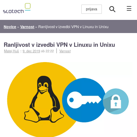
☰
Novice
»
Varnost
»
Ranljivost v izvedbi VPN v Linuxu in Unixu
Ranljivost v izvedbi VPN v Linuxu in Unixu
Matej Huš
::
9. dec 2019
ob 22:22
Varnost