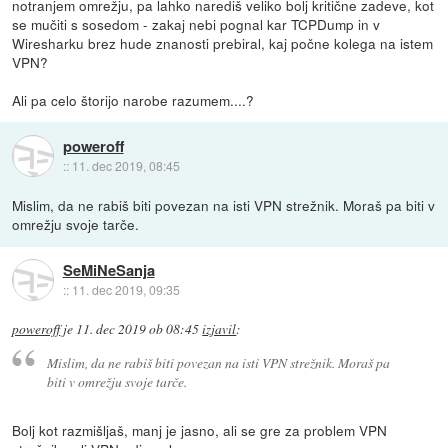
notranjem omrežju, pa lahko narediš veliko bolj kritične zadeve, kot
se mučiti s sosedom - zakaj nebi pognal kar TCPDump in v
Wiresharku brez hude znanosti prebiral, kaj počne kolega na istem
VPN?
Ali pa celo štorijo narobe razumem....?
poweroff
::
11. dec 2019, 08:45
Mislim, da ne rabiš biti povezan na isti VPN strežnik. Moraš pa biti v
omrežju svoje tarče.
SeMiNeSanja
::
11. dec 2019, 09:35
poweroff
je
11. dec 2019 ob 08:45
izjavil
:
Mislim, da ne rabiš biti povezan na isti VPN strežnik. Moraš pa
biti v omrežju svoje tarče.
Bolj kot razmišljaš, manj je jasno, ali se gre za problem VPN