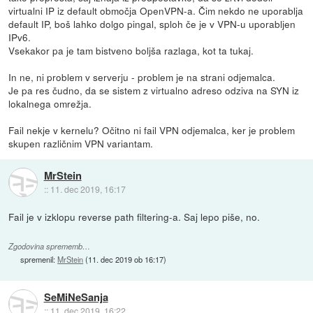
virtualni IP iz default območja OpenVPN-a. Čim nekdo ne uporablja
default IP, boš lahko dolgo pingal, sploh če je v VPN-u uporabljen
IPv6.
Vsekakor pa je tam bistveno boljša razlaga, kot ta tukaj.
In ne, ni problem v serverju - problem je na strani odjemalca.
Je pa res čudno, da se sistem z virtualno adreso odziva na SYN iz
lokalnega omrežja.
Fail nekje v kernelu? Očitno ni fail VPN odjemalca, ker je problem
skupen različnim VPN variantam.
MrStein
::
11. dec 2019, 16:17
Fail je v izklopu reverse path filtering-a. Saj lepo piše, no.
Zgodovina sprememb…
spremenil:
MrStein
(
11. dec 2019 ob 16:17
)
SeMiNeSanja
::
11. dec 2019, 16:22