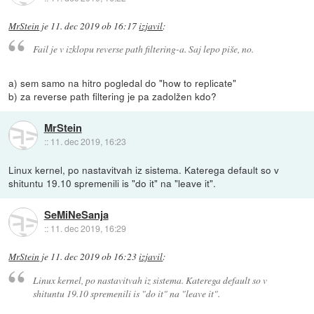
MrStein
je
11. dec 2019 ob 16:17
izjavil
:
Fail je v izklopu reverse path filtering-a. Saj lepo piše, no.
a) sem samo na hitro pogledal do "how to replicate"
b) za reverse path filtering je pa zadolžen kdo?
MrStein
::
11. dec 2019, 16:23
Linux kernel, po nastavitvah iz sistema. Katerega default so v
shituntu 19.10 spremenili is "do it" na "leave it".
SeMiNeSanja
::
11. dec 2019, 16:29
MrStein
je
11. dec 2019 ob 16:23
izjavil
:
Linux kernel, po nastavitvah iz sistema. Katerega default so v
shituntu 19.10 spremenili is "do it" na "leave it".