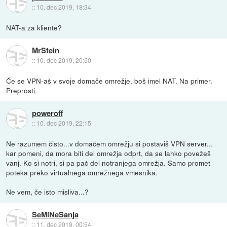
::
10. dec 2019, 18:34
NAT-a za kliente?
MrStein
::
10. dec 2019, 20:50
Če se VPN-aš v svoje domače omrežje, boš imel NAT. Na primer.
Preprosti.
poweroff
::
10. dec 2019, 22:15
Ne razumem čisto...v domačem omrežju si postaviš VPN server...
kar pomeni, da mora biti del omrežja odprt, da se lahko povežeš
vanj. Ko si notri, si pa pač del notranjega omrežja. Samo promet
poteka preko virtualnega omrežnega vmesnika.
Ne vem, če isto misliva...?
SeMiNeSanja
::
11. dec 2019, 00:54