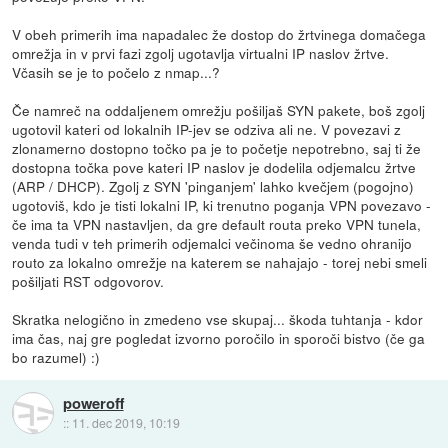
V obeh primerih ima napadalec že dostop do žrtvinega domačega
omrežja in v prvi fazi zgolj ugotavlja virtualni IP naslov žrtve.
Včasih se je to počelo z nmap...?
Če namreč na oddaljenem omrežju pošiljaš SYN pakete, boš zgolj
ugotovil kateri od lokalnih IP-jev se odziva ali ne. V povezavi z
zlonamerno dostopno točko pa je to početje nepotrebno, saj ti že
dostopna točka pove kateri IP naslov je dodelila odjemalcu žrtve
(ARP / DHCP). Zgolj z SYN 'pinganjem' lahko kvečjem (pogojno)
ugotoviš, kdo je tisti lokalni IP, ki trenutno poganja VPN povezavo -
če ima ta VPN nastavljen, da gre default routa preko VPN tunela,
venda tudi v teh primerih odjemalci večinoma še vedno ohranijo
routo za lokalno omrežje na katerem se nahajajo - torej nebi smeli
pošiljati RST odgovorov.
Skratka nelogično in zmedeno vse skupaj... škoda tuhtanja - kdor
ima čas, naj gre pogledat izvorno poročilo in sporoči bistvo (če ga
bo razumel) :)
poweroff
::
11. dec 2019, 10:19