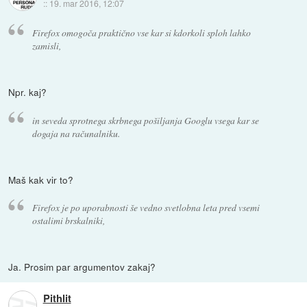
::
19. mar 2016, 12:07
Firefox omogoča praktično vse kar si kdorkoli sploh lahko
zamisli,
Npr. kaj?
in seveda sprotnega skrbnega pošiljanja Googlu vsega kar se
dogaja na računalniku.
Maš kak vir to?
Firefox je po uporabnosti še vedno svetlobna leta pred vsemi
ostalimi brskalniki,
Ja. Prosim par argumentov zakaj?
Pithlit