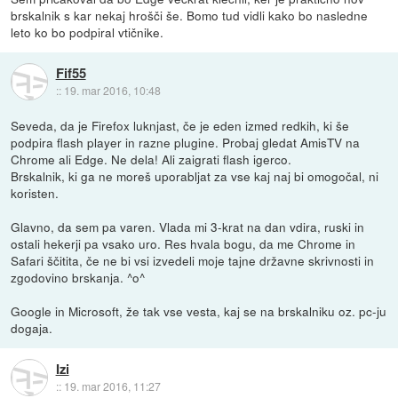
brskalnik s kar nekaj hrošči še. Bomo tud vidli kako bo nasledne
leto ko bo podpiral vtičnike.
Fif55
::
19. mar 2016, 10:48
Seveda, da je Firefox luknjast, če je eden izmed redkih, ki še
podpira flash player in razne plugine. Probaj gledat AmisTV na
Chrome ali Edge. Ne dela! Ali zaigrati flash igerco.
Brskalnik, ki ga ne moreš uporabljat za vse kaj naj bi omogočal, ni
koristen.
Glavno, da sem pa varen. Vlada mi 3-krat na dan vdira, ruski in
ostali hekerji pa vsako uro. Res hvala bogu, da me Chrome in
Safari ščitita, če ne bi vsi izvedeli moje tajne državne skrivnosti in
zgodovino brskanja. ^o^
Google in Microsoft, že tak vse vesta, kaj se na brskalniku oz. pc-ju
dogaja.
Izi
::
19. mar 2016, 11:27