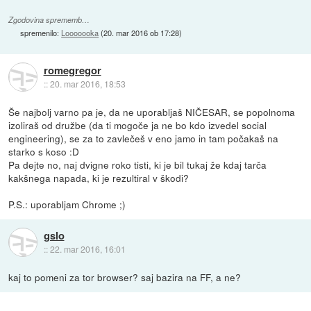
Zgodovina sprememb…
spremenilo:
Looooooka
(
20. mar 2016 ob 17:28
)
romegregor
::
20. mar 2016, 18:53
Še najbolj varno pa je, da ne uporabljaš NIČESAR, se popolnoma
izoliraš od družbe (da ti mogoče ja ne bo kdo izvedel social
engineering), se za to zavlečeš v eno jamo in tam počakaš na
starko s koso :D
Pa dejte no, naj dvigne roko tisti, ki je bil tukaj že kdaj tarča
kakšnega napada, ki je rezultiral v škodi?
P.S.: uporabljam Chrome ;)
gslo
::
22. mar 2016, 16:01
kaj to pomeni za tor browser? saj bazira na FF, a ne?