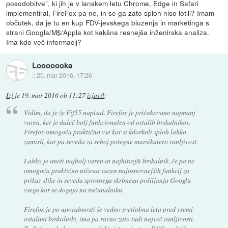
posodobitve", ki jih je v lanskem letu Chrome, Edge in Safari
implementiral, FireFox pa ne, in se ga zato sploh niso lotili? Imam
občutek, da je tu en kup FDV-jevskega bluzenja in marketinga s
strani Googla/M$/Appla kot kakšna resnejša inženirska analiza.
Ima kdo več informacij?
Looooooka
::
20. mar 2016, 17:26
Izi
je
19. mar 2016 ob 11:27
izjavil
:
Vidim, da je že Fif55 napisal. Firefox je pričakovano najmanj
varen, ker je daleč bolj funkcionalen od ostalih brskalnikov.
Firefox omogoča praktično vse kar si kdorkoli sploh lahko
zamisli, kar pa seveda za seboj potegne marsikatero ranljivost.
Lahko je imeti najbolj varen in najhitrejši brskalnik, če pa ne
omogoča praktično ničesar razen najosnovnejših funkcij za
prikaz slike in seveda sprotnega skrbnega pošiljanja Googlu
vsega kar se dogaja na računalniku.
Firefox je po uporabnosti še vedno svetlobna leta pred vsemi
ostalimi brskalniki, ima pa ravno zato tudi največ ranljivosti.