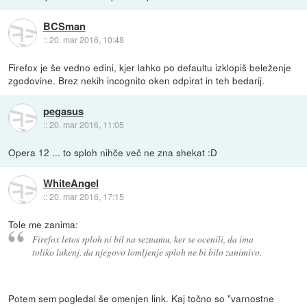
BCSman
::
20. mar 2016, 10:48
Firefox je še vedno edini, kjer lahko po defaultu izklopiš beleženje
zgodovine. Brez nekih incognito oken odpirat in teh bedarij.
pegasus
::
20. mar 2016, 11:05
Opera 12 ... to sploh nihče več ne zna shekat :D
WhiteAngel
::
20. mar 2016, 17:15
Tole me zanima:
Firefox letos sploh ni bil na seznamu, ker se ocenili, da ima
toliko lukenj, da njegovo lomljenje sploh ne bi bilo zanimivo.
Potem sem pogledal še omenjen link. Kaj točno so "varnostne