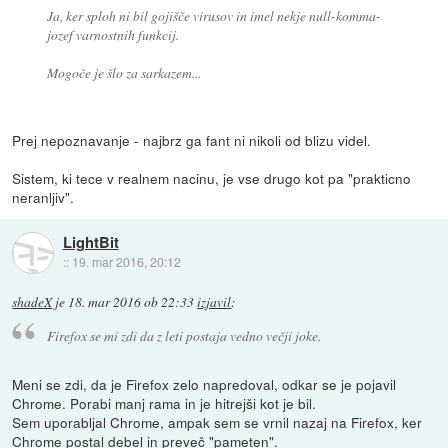
Ja, ker sploh ni bil gojišče virusov in imel nekje null-komma-
jozef varnostnih funkcij.
Mogoče je šlo za sarkazem...
Prej nepoznavanje - najbrz ga fant ni nikoli od blizu videl.
Sistem, ki tece v realnem nacinu, je vse drugo kot pa "prakticno
neranljiv".
LightBit
::
19. mar 2016, 20:12
shadeX
je
18. mar 2016 ob 22:33
izjavil
:
Firefox se mi zdi da z leti postaja vedno večji joke.
Meni se zdi, da je Firefox zelo napredoval, odkar se je pojavil
Chrome. Porabi manj rama in je hitrejši kot je bil.
Sem uporabljal Chrome, ampak sem se vrnil nazaj na Firefox, ker
Chrome postal debel in preveč "pameten".