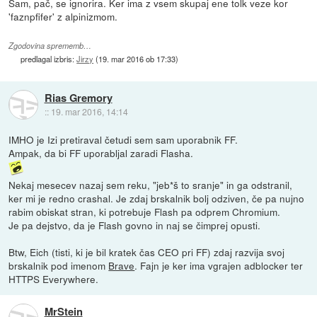
Sam, pač, se ignorira. Ker ima z vsem skupaj ene tolk veze kor
'faznpfifer' z alpinizmom.
Zgodovina sprememb…
predlagal izbris:
Jirzy
(
19. mar 2016 ob 17:33
)
Rias Gremory
::
19. mar 2016, 14:14
IMHO je Izi pretiraval četudi sem sam uporabnik FF.
Ampak, da bi FF uporabljal zaradi Flasha.
Nekaj mesecev nazaj sem reku, "jeb*š to sranje" in ga odstranil,
ker mi je redno crashal. Je zdaj brskalnik bolj odziven, če pa nujno
rabim obiskat stran, ki potrebuje Flash pa odprem Chromium.
Je pa dejstvo, da je Flash govno in naj se čimprej opusti.
Btw, Eich (tisti, ki je bil kratek čas CEO pri FF) zdaj razvija svoj
brskalnik pod imenom
Brave
. Fajn je ker ima vgrajen adblocker ter
HTTPS Everywhere.
MrStein