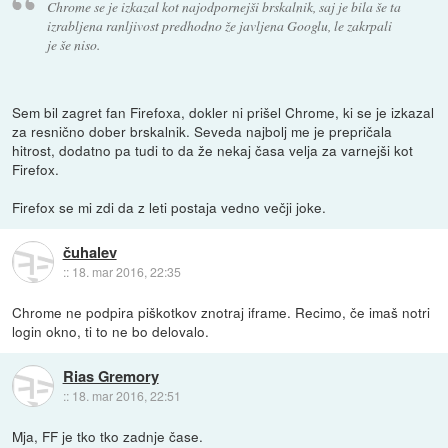
Chrome se je izkazal kot najodpornejši brskalnik, saj je bila še ta
izrabljena ranljivost predhodno že javljena Googlu, le zakrpali
je še niso.
Sem bil zagret fan Firefoxa, dokler ni prišel Chrome, ki se je izkazal
za resnično dober brskalnik. Seveda najbolj me je prepričala
hitrost, dodatno pa tudi to da že nekaj časa velja za varnejši kot
Firefox.
Firefox se mi zdi da z leti postaja vedno večji joke.
čuhalev
::
18. mar 2016, 22:35
Chrome ne podpira piškotkov znotraj iframe. Recimo, če imaš notri
login okno, ti to ne bo delovalo.
Rias Gremory
::
18. mar 2016, 22:51
Mja, FF je tko tko zadnje čase.