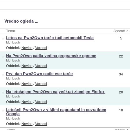
Vredno ogleda ...
Tema
Sporočila
»
Letos na Pwn2Own tarča tudi avtomobil Tesla
5
McHusch
Oddelek:
Novice
/
Varnost
»
Na Pwn2Own padla večina programske opreme
22
McHusch
Oddelek:
Novice
/
Varnost
»
Prvi dan Pwn2Own padle vse tarče
34
McHusch
Oddelek:
Novice
/
Varnost
»
Na letošnjem Pwn2Own največkrat zlomljen Firefox
20
McHusch
Oddelek:
Novice
/
Varnost
»
Letošnji Pwn2Own z višjimi nagradami in povratkom
10
Googla
McHusch
Oddelek:
Novice
/
Varnost
Tema
Sporočila