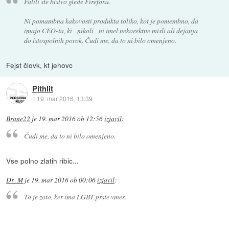
Falili ste bistvo glede Firefoxa.
Ni pomambna kakovosti produkta toliko, kot je pomembno, da
imajo CEO-ta, ki _nikoli_ ni imel nekorektne misli ali dejanja
do istospolnih porok. Čudi me, da to ni bilo omenjeno.
Fejst človk, kt jehovc
Pithlit
::
19. mar 2016, 13:39
Brane22
je
19. mar 2016 ob 12:56
izjavil
:
Čudi me, da to ni bilo omenjeno.
Vse polno zlatih ribic...
Dr_M
je
19. mar 2016 ob 00:06
izjavil
:
To je zato, ker ima LGBT prste vmes.