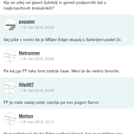
Kje so zdej vsi glasni ljubitelji in goreči podporniki šal o
majkrosoftovih brskalnikih?
popster
::
19. mar 2016, 04:25
Sej piše v novici da je MSjev Edge skupaj s Safarijem padel 2x.
Netrunner
::
19. mar 2016, 09:00
Pa kaj ga FF tako lomi zadnje čase. Meni je še vedno favorite.
filip007
::
19. mar 2016, 09:35
FF je malo zadaj ostal, razvija pa nov pogon Servo.
Motion
::
19. mar 2016, 10:11
Sem pričakoval da bo Edge večkrat klecnil, ker je praktično nov