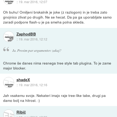
::
19. mar 2016, 12:07
Oh buhu! Omiljeni brskalnik je joke (z razlogom) in je treba zato
gnojnico zlivat po drugih. Ne se hecat. Da pa ga uporabljate samo
zaradi podpore flash-u je pa smeha polna skleda.
ZaphodBB
::
19. mar 2016, 12:12
Ja. Prosim par argumentov zakaj?
Chrome še danes nima resnega tree style tab plugina. To je zame
major blocker.
shadeX
::
19. mar 2016, 12:16
Jah vsakemu svoje. Nekateri imajo raje tree-like tabe, drugi pa
damo bolj na hitrost. :)
Ribič