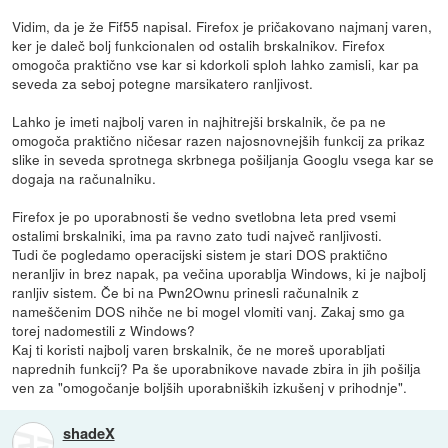
Vidim, da je že Fif55 napisal. Firefox je pričakovano najmanj varen,
ker je daleč bolj funkcionalen od ostalih brskalnikov. Firefox
omogoča praktično vse kar si kdorkoli sploh lahko zamisli, kar pa
seveda za seboj potegne marsikatero ranljivost.
Lahko je imeti najbolj varen in najhitrejši brskalnik, če pa ne
omogoča praktično ničesar razen najosnovnejših funkcij za prikaz
slike in seveda sprotnega skrbnega pošiljanja Googlu vsega kar se
dogaja na računalniku.
Firefox je po uporabnosti še vedno svetlobna leta pred vsemi
ostalimi brskalniki, ima pa ravno zato tudi največ ranljivosti.
Tudi če pogledamo operacijski sistem je stari DOS praktično
neranljiv in brez napak, pa večina uporablja Windows, ki je najbolj
ranljiv sistem. Če bi na Pwn2Ownu prinesli računalnik z
nameščenim DOS nihče ne bi mogel vlomiti vanj. Zakaj smo ga
torej nadomestili z Windows?
Kaj ti koristi najbolj varen brskalnik, če ne moreš uporabljati
naprednih funkcij? Pa še uporabnikove navade zbira in jih pošilja
ven za "omogočanje boljših uporabniških izkušenj v prihodnje".
shadeX