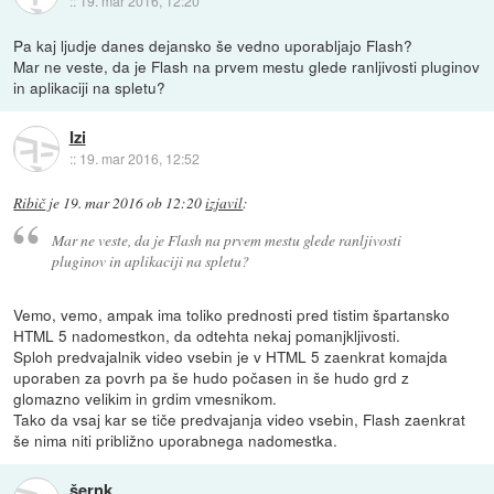
::
19. mar 2016, 12:20
Pa kaj ljudje danes dejansko še vedno uporabljajo Flash?
Mar ne veste, da je Flash na prvem mestu glede ranljivosti pluginov
in aplikaciji na spletu?
Izi
::
19. mar 2016, 12:52
Ribič
je
19. mar 2016 ob 12:20
izjavil
:
Mar ne veste, da je Flash na prvem mestu glede ranljivosti
pluginov in aplikaciji na spletu?
Vemo, vemo, ampak ima toliko prednosti pred tistim špartansko
HTML 5 nadomestkon, da odtehta nekaj pomanjkljivosti.
Sploh predvajalnik video vsebin je v HTML 5 zaenkrat komajda
uporaben za povrh pa še hudo počasen in še hudo grd z
glomazno velikim in grdim vmesnikom.
Tako da vsaj kar se tiče predvajanja video vsebin, Flash zaenkrat
še nima niti približno uporabnega nadomestka.
šernk