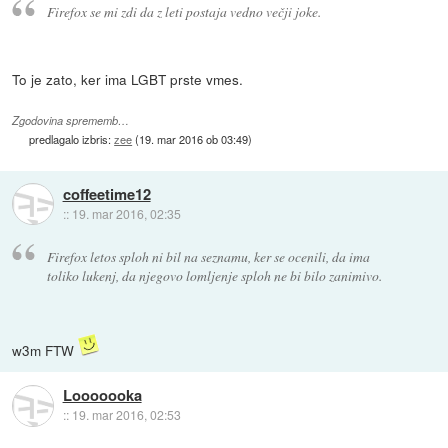
Firefox se mi zdi da z leti postaja vedno večji joke.
To je zato, ker ima LGBT prste vmes.
Zgodovina sprememb…
predlagalo izbris:
zee
(
19. mar 2016 ob 03:49
)
coffeetime12
::
19. mar 2016, 02:35
Firefox letos sploh ni bil na seznamu, ker se ocenili, da ima
toliko lukenj, da njegovo lomljenje sploh ne bi bilo zanimivo.
w3m FTW
Looooooka
::
19. mar 2016, 02:53