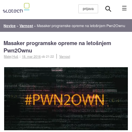
☰
Novice
»
Varnost
»
Masaker programske opreme na letošnjem Pwn2Ownu
Masaker programske opreme na letošnjem
Pwn2Ownu
Matej Huš
::
18. mar 2016
ob 21:22
Varnost