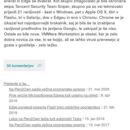
enkrat in Edge še dvakrat. Kot skupni zmagovalec je bila okronana
ekipa Tencent Security Team Sniper, skupno pa so vsi tekmovalci
prijavili 21 ranljivosti - šest v Windows, pet v Apple OS X, štiri v
Flashu, tri v Safariju, dve v Edgeu in eno v Chromu. Chrome se je
izkazal kot najodpornejši brskalnik, saj je bila še ta izrabljena
ranljivost predhodno že javljena Googlu, le zakrpali je še niso.
Ostale so bile nove. VMWare Workstation je obstal, kar je zelo
dobra novica za vse, ki se bojijo, ali se lahko virusi prenesejo iz
gosta v gostitelja - zelo težko.
35 komentarjev
Preberite si še…
Na Pwn2Own padla večina programske opreme
::
21. mar 2020
Prve verzije Microsoftovega Edgea tudi uradno na ogled
::
8. apr
2019
Edge ponekod poganja Flash brez odobritve uporabnikov
::
21. feb
2019
Letos na Pwn2Own tarča tudi avtomobil Tesla
::
15. jan 2019
Na Pwn2Own padla večina programske opreme
::
19. mar 2017