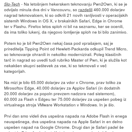
- Na letošnjem hekerskem tekmovanju Pwn2Own, ki se je
Slo-Tech
odvijalo minula dva dni v Vancouvru, so
razdelili
460.000 dolarjev
nagrad tekmovalcem, ki so odkrili 21 novih ranljivosti v operacijskih
sistemih Windows in OS X, v brskalnikih Safari, Edge in Chrome
ter v Flashu. Firefox letos sploh ni bil na seznamu, ker se ocenili,
da ima toliko lukenj, da njegovo lomljenje sploh ne bi bilo zanimivo.
Potem ko je bil Pwn2Own nekaj časa pod vprašajem, saj je
prireditelja Tipping Point od Hewlett-Packarda odkupil Trend Micro,
so tekmovanje ohranili in nekoliko modernizirali. Poleg klasičnih
tarč in nagrad so uvedli tudi rubriko Master of Pwn, ki je služila kot
nekakšen skupni seštevek za vse, ki so tekmovali v več
kategorijah.
Na mizi je bilo 65.000 dolarjev za vdor v Chrome, prav toliko za
Mirosoftov Edge, 40.000 dolarjev za Applov Safari (in dodatnih
20.000 dolarjev za popoln prevzem nadzora nad sistemom),
60.000 za Flash v Edgeu ter 75.000 dolarjev za uspešen pobeg iz
virtualnega stroja VMware Workstation v Windows. In je šlo.
Prvi dan smo videli dva uspešna napada na Adobe Flash in enega
neuspešnega, dva uspešna napada na Apple Safari in en delno
uspešen napad na Google Chrome. Drugi dan je Safari padel še