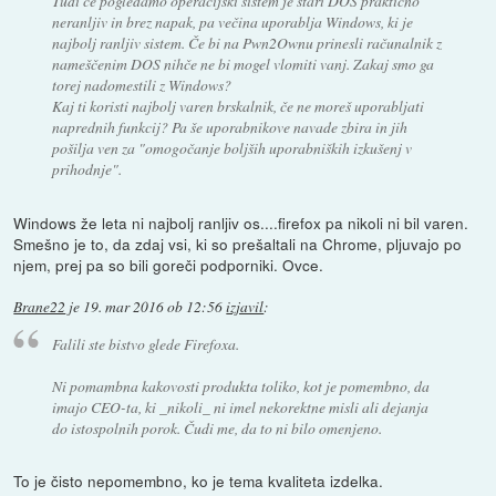
Tudi če pogledamo operacijski sistem je stari DOS praktično
neranljiv in brez napak, pa večina uporablja Windows, ki je
najbolj ranljiv sistem. Če bi na Pwn2Ownu prinesli računalnik z
nameščenim DOS nihče ne bi mogel vlomiti vanj. Zakaj smo ga
torej nadomestili z Windows?
Kaj ti koristi najbolj varen brskalnik, če ne moreš uporabljati
naprednih funkcij? Pa še uporabnikove navade zbira in jih
pošilja ven za "omogočanje boljših uporabniških izkušenj v
prihodnje".
Windows že leta ni najbolj ranljiv os....firefox pa nikoli ni bil varen.
Smešno je to, da zdaj vsi, ki so prešaltali na Chrome, pljuvajo po
njem, prej pa so bili goreči podporniki. Ovce.
Brane22
je
19. mar 2016 ob 12:56
izjavil
:
Falili ste bistvo glede Firefoxa.
Ni pomambna kakovosti produkta toliko, kot je pomembno, da
imajo CEO-ta, ki _nikoli_ ni imel nekorektne misli ali dejanja
do istospolnih porok. Čudi me, da to ni bilo omenjeno.
To je čisto nepomembno, ko je tema kvaliteta izdelka.