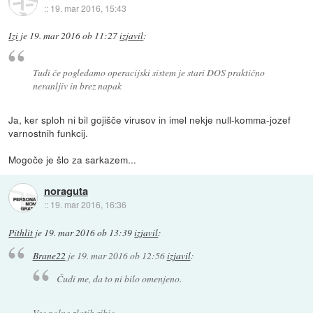
::
19. mar 2016, 15:43
Izi
je
19. mar 2016 ob 11:27
izjavil
:
Tudi če pogledamo operacijski sistem je stari DOS praktično
neranljiv in brez napak
Ja, ker sploh ni bil gojišče virusov in imel nekje null-komma-jozef
varnostnih funkcij.
Mogoče je šlo za sarkazem...
noraguta
::
19. mar 2016, 16:36
Pithlit
je
19. mar 2016 ob 13:39
izjavil
:
Brane22
je
19. mar 2016 ob 12:56
izjavil
:
Čudi me, da to ni bilo omenjeno.
Vse polno zlatih ribic...