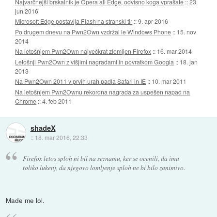
Najvarčnejši brskalnik je Opera ali Edge, odvisno koga vprašate
::
23.
jun 2016
Microsoft Edge postavlja Flash na stranski tir
::
9. apr 2016
Po drugem dnevu na Pwn2Own vzdržal le Windows Phone
::
15. nov
2014
Na letošnjem Pwn2Own največkrat zlomljen Firefox
::
16. mar 2014
Letošnji Pwn2Own z višjimi nagradami in povratkom Googla
::
18. jan
2013
Na Pwn2Own 2011 v prvih urah padla Safari in IE
::
10. mar 2011
Na letošnjem Pwn2Ownu rekordna nagrada za uspešen napad na
Chrome
::
4. feb 2011
shadeX
::
18. mar 2016, 22:33
Firefox letos sploh ni bil na seznamu, ker se ocenili, da ima
toliko lukenj, da njegovo lomljenje sploh ne bi bilo zanimivo.
Made me lol.