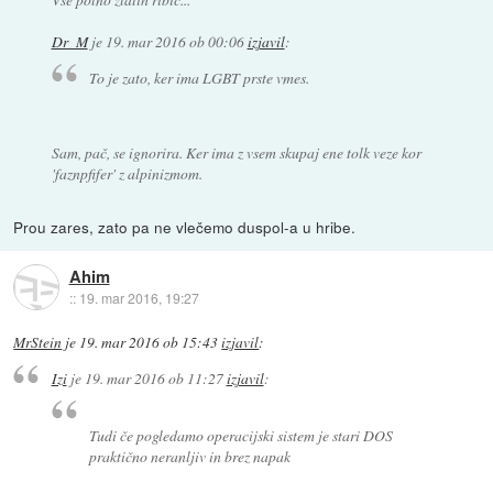
Dr_M
je
19. mar 2016 ob 00:06
izjavil
:
To je zato, ker ima LGBT prste vmes.
Sam, pač, se ignorira. Ker ima z vsem skupaj ene tolk veze kor
'faznpfifer' z alpinizmom.
Prou zares, zato pa ne vlečemo duspol-a u hribe.
Ahim
::
19. mar 2016, 19:27
MrStein
je
19. mar 2016 ob 15:43
izjavil
:
Izi
je
19. mar 2016 ob 11:27
izjavil
:
Tudi če pogledamo operacijski sistem je stari DOS
praktično neranljiv in brez napak