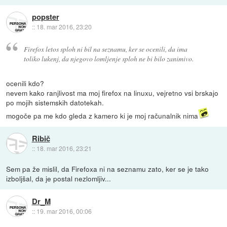
popster
::
18. mar 2016, 23:20
Firefox letos sploh ni bil na seznamu, ker se ocenili, da ima
toliko lukenj, da njegovo lomljenje sploh ne bi bilo zanimivo.
ocenili kdo?
nevem kako ranjlivost ma moj firefox na linuxu, vejretno vsi brskajo
po mojih sistemskih datotekah.
mogoče pa me kdo gleda z kamero ki je moj računalnik nima
Ribič
::
18. mar 2016, 23:21
Sem pa že mislil, da Firefoxa ni na seznamu zato, ker se je tako
izboljšal, da je postal nezlomljiv...
Dr_M
::
19. mar 2016, 00:06