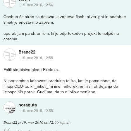
::
19. mar 2016, 12:54
Osebno če stran za delovanje zahteva flash, silverlight in podobne
smeti jo enostavno zaprem.
uporabljam pa chromium, ki je odprtokoden projekt temelječ na
chromu.
Brane22
::
19. mar 2016, 12:56
Falili ste bistvo glede Firefoxa.
Ni pomambna kakovosti produkta toliko, kot je pomembno, da
imajo CEO-ta, ki _nikoli_ ni imel nekorektne misli ali dejanja do
istospolnih porok. Čudi me, da to ni bilo omenjeno.
noraguta
::
19. mar 2016, 12:58
Brane22
je
19. mar 2016 ob 12:56
izjavil
: