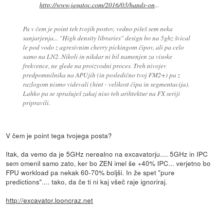
http://www.jagatoc.com/2016/03/hands-on
...
Pa v čem je point teh tvojih postov, vedno pišeš sem neka
sanjarjenja... "High density libraries" design bo na 5ghz švical
le pod vodo z agresivnim cherry pickingom čipov, ali pa celo
samo na LN2. Nikoli in nikdar ni bil namenjen za visoke
frekvence, ne glede na proizvodni proces. Treh nivojev
predpomnilnika na APUjih (in posledično tvoj FM2+) pa z
razlogom nismo videvali (hint - velikost čipa in segmentacija).
Lahko pa se sprašuješ zakaj niso teh arihtektur na FX seriji
pripravili.
V čem je point tega tvojega posta?
Itak, da vemo da je 5GHz nerealno na excavatorju.... 5GHz in IPC
sem omenil samo zato, ker bo ZEN imel še +40% IPC... verjetno bo
FPU workload pa nekak 60-70% boljši. In že spet "pure
predictions".... tako, da če ti ni kaj všeč raje ignoriraj.
http://excavator.looncraz.net