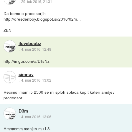
::
29. feb 2016, 21:31
Da bomo o procesorjih
http://dresdenboy.blogspot.si/2016/02/n...
ZEN
iloveboobz
::
4. mar 2016, 12:48
http://imgur.com/a/DTsNz
simnov
::
4. mar 2016, 13:02
Recimo imam i5 2500 se mi sploh splača kupit kateri amdjev
proceosor.
D3m
::
4. mar 2016, 13:06
Hmmmmm manjka mu L3.