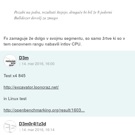
Pozabi na jedra, rezultati štejejo, drugače bi bil že 8 jederni
Bulldozer dovolj za zmago
Fx zamaguje že dolgo v svojmu segmentu, so samo žrtve ki so v
tem cenovnem rangu nabavili intlov CPU.
D3m
::
14. mar 2016, 16:00
Test x4 845
http://excavator.looncraz.net/
in Linux test
http://openbenchmarking.org/result/1603...
D3m0r4l1z3d
::
14. mar 2016, 16:14