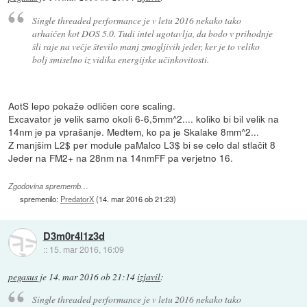
Single threaded performance je v letu 2016 nekako tako
arhaičen kot DOS 5.0. Tudi intel ugotavlja, da bodo v prihodnje
šli raje na večje število manj zmogljivih jeder, ker je to veliko
bolj smiselno iz vidika energijske učinkovitosti.
AotS lepo pokaže odličen core scaling.
Excavator je velik samo okoli 6-6,5mm^2.... koliko bi bil velik na
14nm je pa vprašanje. Medtem, ko pa je Skalake 8mm^2...
Z manjšim L2$ per module paMalco L3$ bi se celo dal stlačit 8
Jeder na FM2+ na 28nm na 14nmFF pa verjetno 16.
Zgodovina sprememb…
spremenilo:
PredatorX
(
14. mar 2016 ob 21:23
)
D3m0r4l1z3d
::
15. mar 2016, 16:09
pegasus
je
14. mar 2016 ob 21:14
izjavil
:
Single threaded performance je v letu 2016 nekako tako