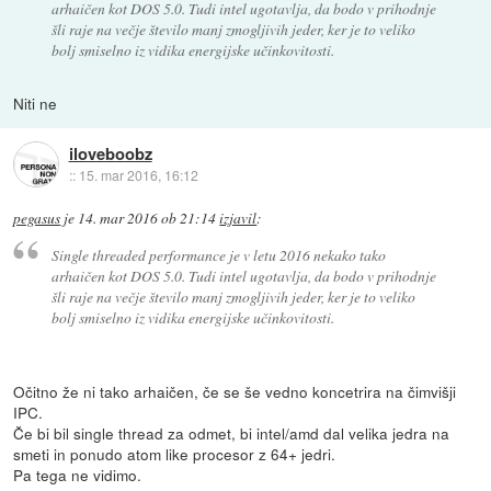
arhaičen kot DOS 5.0. Tudi intel ugotavlja, da bodo v prihodnje
šli raje na večje število manj zmogljivih jeder, ker je to veliko
bolj smiselno iz vidika energijske učinkovitosti.
Niti ne
iloveboobz
::
15. mar 2016, 16:12
pegasus
je
14. mar 2016 ob 21:14
izjavil
:
Single threaded performance je v letu 2016 nekako tako
arhaičen kot DOS 5.0. Tudi intel ugotavlja, da bodo v prihodnje
šli raje na večje število manj zmogljivih jeder, ker je to veliko
bolj smiselno iz vidika energijske učinkovitosti.
Očitno že ni tako arhaičen, če se še vedno koncetrira na čimvišji
IPC.
Če bi bil single thread za odmet, bi intel/amd dal velika jedra na
smeti in ponudo atom like procesor z 64+ jedri.
Pa tega ne vidimo.