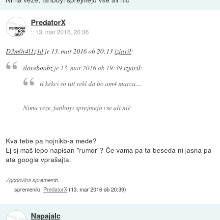
PredatorX
::
13. mar 2016, 20:36
D3m0r4l1z3d
je
13. mar 2016 ob 20:13
izjavil
:
iloveboobz
je
13. mar 2016 ob 19:39
izjavil
:
ti kekci so tut rekl da bo am4 marca....
Nima veze, fanboyi sprejmejo vse ali nič
Kva tebe pa hojnikb-a mede?
Lj sj maš lepo napisan "rumor"? Če vama pa ta beseda ni jasna pa
ata googla vprašajta.
Zgodovina sprememb…
spremenilo:
PredatorX
(
13. mar 2016 ob 20:39
)
Napajalc