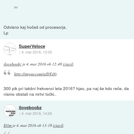
ne
Odvisno kaj hočeš od procesorja.
Lp
SuperVeloce
::
4. mar 2016, 13:35
iloveboobz
je
4. mar 2016 ob 12:48
izjavil
:
http://imgur.com/a/DTsNz
300 pik pri takšni frekvenci leta 2016? hjao, pa naj še kdo reče, da
nismo obstali na mrtvi točki..
iloveboobz
::
4. mar 2016, 14:26
D3m
je
4. mar 2016 ob 13:18
izjavil
: