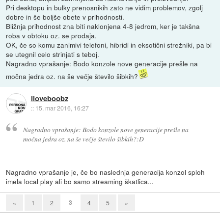
Pri desktopu in bulky prenosnikih zato ne vidim problemov, zgolj
dobre in še boljše obete v prihodnosti.
Bližnja prihodnost zna biti naklonjena 4-8 jedrom, ker je takšna
roba v obtoku oz. se prodaja.
OK, če so komu zanimivi telefoni, hibridi in eksotični strežniki, pa bi
se utegnil celo strinjati s teboj.
Nagradno vprašanje: Bodo konzole nove generacije prešle na
močna jedra oz. na še večje število šibkih?
iloveboobz
::
15. mar 2016, 16:27
Nagradno vprašanje: Bodo konzole nove generacije prešle na
močna jedra oz. na še večje število šibkih?:D
Nagradno vprašanje je, če bo naslednja generacija konzol sploh
imela local play ali bo samo streaming škatlica...
3
«
1
2
4
5
»