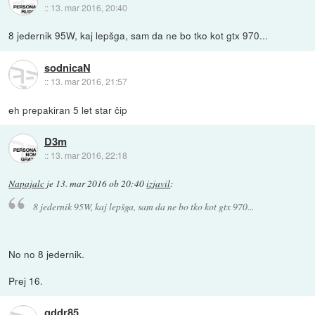
::
13. mar 2016, 20:40
8 jedernik 95W, kaj lepšga, sam da ne bo tko kot gtx 970...
sodnicaN
::
13. mar 2016, 21:57
eh prepakiran 5 let star čip
D3m
::
13. mar 2016, 22:18
Napajalc
je
13. mar 2016 ob 20:40
izjavil
:
8 jedernik 95W, kaj lepšga, sam da ne bo tko kot gtx 970...
No no 8 jedernik.
Prej 16.
gddr85