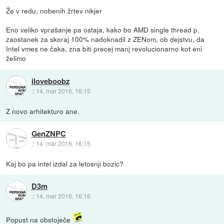
Že v redu, nobenih žrtev nikjer
Eno veliko vprašanje pa ostaja, kako bo AMD single thread p.
zaostanek za skoraj 100% nadoknadil z ZENom, ob dejstvu, da
Intel vmes ne čaka, zna biti precej manj revolucionarno kot eni
želimo
iloveboobz
::
14. mar 2016, 16:15
Z novo arhitekturo ane.
GenZNPC
::
14. mar 2016, 16:15
Kaj bo pa intel izdal za letosnji bozic?
D3m
::
14. mar 2016, 16:16
Popust na obstoječe