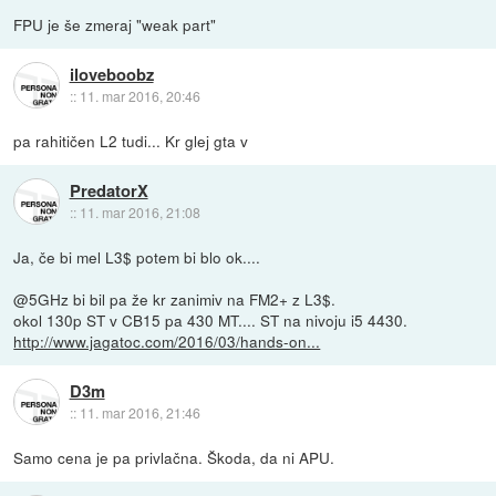
FPU je še zmeraj "weak part"
iloveboobz
::
11. mar 2016, 20:46
pa rahitičen L2 tudi... Kr glej gta v
PredatorX
::
11. mar 2016, 21:08
Ja, če bi mel L3$ potem bi blo ok....
@5GHz bi bil pa že kr zanimiv na FM2+ z L3$.
okol 130p ST v CB15 pa 430 MT.... ST na nivoju i5 4430.
http://www.jagatoc.com/2016/03/hands-on...
D3m
::
11. mar 2016, 21:46
Samo cena je pa privlačna. Škoda, da ni APU.