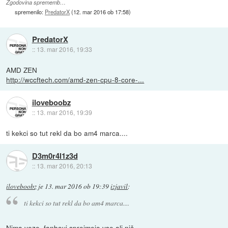
Zgodovina sprememb…
spremenilo:
PredatorX
(
12. mar 2016 ob 17:58
)
PredatorX
::
13. mar 2016, 19:33
AMD ZEN
http://wccftech.com/amd-zen-cpu-8-core-...
iloveboobz
::
13. mar 2016, 19:39
ti kekci so tut rekl da bo am4 marca....
D3m0r4l1z3d
::
13. mar 2016, 20:13
iloveboobz
je
13. mar 2016 ob 19:39
izjavil
:
ti kekci so tut rekl da bo am4 marca....
Nima veze, fanboyi sprejmejo vse ali nič