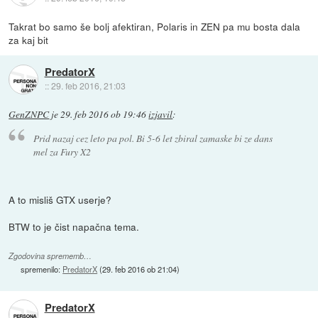
Takrat bo samo še bolj afektiran, Polaris in ZEN pa mu bosta dala
za kaj bit
PredatorX
::
29. feb 2016, 21:03
GenZNPC
je
29. feb 2016 ob 19:46
izjavil
:
Prid nazaj cez leto pa pol. Bi 5-6 let zbiral zamaske bi ze dans
mel za Fury X2
A to misliš GTX userje?
BTW to je čist napačna tema.
Zgodovina sprememb…
spremenilo:
PredatorX
(
29. feb 2016 ob 21:04
)
PredatorX