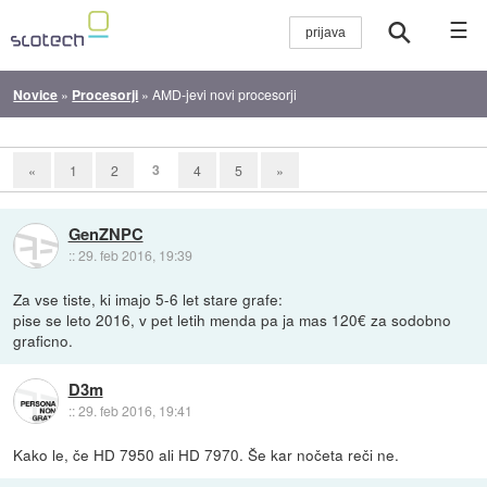
☰
Novice
»
Procesorji
»
AMD-jevi novi procesorji
3
«
1
2
4
5
»
GenZNPC
::
29. feb 2016, 19:39
Za vse tiste, ki imajo 5-6 let stare grafe:
pise se leto 2016, v pet letih menda pa ja mas 120€ za sodobno
graficno.
D3m
::
29. feb 2016, 19:41
Kako le, če HD 7950 ali HD 7970. Še kar nočeta reči ne.