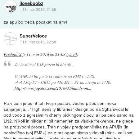
iloveboobz
::
11. mar 2016, 21:56
za apu bo treba pocakat na am4
SuperVeloce
::
11. mar 2016, 22:50
PredatorX
je
11. mar 2016 ob 21:08
izjavil
:
Ja, če bi mel L3$ potem bi blo ok....
@5GHz bi bil pa že kr zanimiv na FM2+ z L3$.
okol 130p ST v CB15 pa 430 MT.... ST na nivoju i5 4430.
http://www.jagatoc.com/2016/03/hands-on...
Pa v čem je point teh tvojih postov, vedno pišeš sem neka
sanjarjenja... "High density libraries" design bo na 5ghz švical le
pod vodo z agresivnim cherry pickingom čipov, ali pa celo samo na
LN2. Nikoli in nikdar ni bil namenjen za visoke frekvence, ne glede
na proizvodni proces. Treh nivojev predpomnilnika na APUjih (in
posledično tvoj FM2+) pa z razlogom nismo videvali (hint - velikost
čipa in segmentacija). Lahko pa se sprašuješ zakaj niso teh