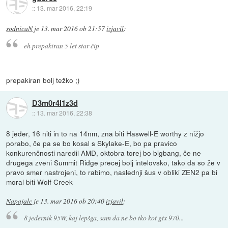
::
13. mar 2016, 22:19
sodnicaN
je
13. mar 2016 ob 21:57
izjavil
:
eh prepakiran 5 let star čip
prepakiran bolj težko ;)
D3m0r4l1z3d
::
13. mar 2016, 22:38
8 jeder, 16 niti in to na 14nm, zna biti Haswell-E worthy z nižjo
porabo, če pa se bo kosal s Skylake-E, bo pa pravico
konkurenčnosti naredil AMD, oktobra torej bo bigbang, če ne
drugega zveni Summit Ridge precej bolj intelovsko, tako da so že v
pravo smer nastrojeni, to rabimo, naslednji šus v obliki ZEN2 pa bi
moral biti Wolf Creek
Napajalc
je
13. mar 2016 ob 20:40
izjavil
:
8 jedernik 95W, kaj lepšga, sam da ne bo tko kot gtx 970...