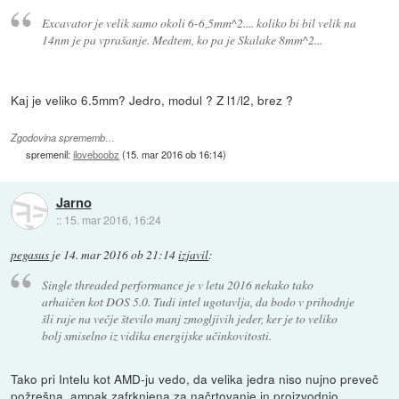
Excavator je velik samo okoli 6-6,5mm^2.... koliko bi bil velik na
14nm je pa vprašanje. Medtem, ko pa je Skalake 8mm^2...
Kaj je veliko 6.5mm? Jedro, modul ? Z l1/l2, brez ?
Zgodovina sprememb…
spremenil:
iloveboobz
(
15. mar 2016 ob 16:14
)
Jarno
::
15. mar 2016, 16:24
pegasus
je
14. mar 2016 ob 21:14
izjavil
:
Single threaded performance je v letu 2016 nekako tako
arhaičen kot DOS 5.0. Tudi intel ugotavlja, da bodo v prihodnje
šli raje na večje število manj zmogljivih jeder, ker je to veliko
bolj smiselno iz vidika energijske učinkovitosti.
Tako pri Intelu kot AMD-ju vedo, da velika jedra niso nujno preveč
požrešna, ampak zafrknjena za načrtovanje in proizvodnjo.