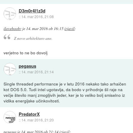
D3m0r4l1z3d
::
14. mar 2016, 21:08
iloveboobz
je
14. mar 2016 ob 16:15
izjavil
:
Z novo arhitekturo ane.
verjetno to ne bo dovolj
pegasus
::
14. mar 2016, 21:14
Single threaded performance je v letu 2016 nekako tako arhaičen
kot DOS 5.0. Tudi intel ugotavlja, da bodo v prihodnje šli raje na
večje število manj zmogljivih jeder, ker je to veliko bolj smiselno iz
vidika energijske učinkovitosti.
PredatorX
::
14. mar 2016, 21:20
pegasus
je
14. mar 2016 ob 21:14
izjavil
: