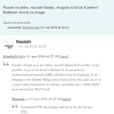
Pozabi na jedra, rezultati štejejo, drugače bi bil že 8 jederni
Bulldozer dovolj za zmago
Zgodovina sprememb…
spremenilo:
D3m0r4l1z3d
(
13. mar 2016 ob 22:41
)
Napajalc
::
13. mar 2016, 22:56
D3m0r4l1z3d
je
13. mar 2016 ob 22:38
izjavil
:
8 jeder, 16 niti in to na 14nm, zna biti Haswell-E worthy z nižjo
porabo, če pa se bo kosal s Skylake-E, bo pa pravico
konkurenčnosti naredil AMD, oktobra torej bo bigbang, če ne
drugega zveni Summit Ridge precej bolj intelovsko, tako da so že
v pravo smer nastrojeni, to rabimo, naslednji šus v obliki ZEN2
pa bi moral biti Wolf Creek
Napajalc
je
13. mar 2016 ob 20:40
izjavil
:
8 jedernik 95W, kaj lepšga, sam da ne bo tko kot gtx
970...