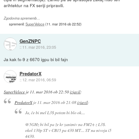
arihtektur na FX seriji pripravili.
Zgodovina sprememb…
spremenil:
SuperVeloce
(
11. mar 2016 ob 22:52
)
GenZNPC
::
11. mar 2016, 23:05
Ja kak fx-9 z 6670 igpu bi bil fajn
PredatorX
::
12. mar 2016, 06:59
SuperVeloce
je
11. mar 2016 ob 22:50
izjavil
:
PredatorX
je
11. mar 2016 ob 21:08
izjavil
:
Ja, če bi mel L3$ potem bi blo ok....
@5GHz bi bil pa že kr zanimiv na FM2+ z L3$.
okol 130p ST v CB15 pa 430 MT.... ST na nivoju i5
4430.