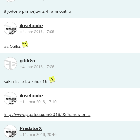
8 jeder v primerjavi z 4, a ni očitno
iloveboobz
::
4. mar 2016, 17:08
pa 5Ghz
gddr85
::
4. mar 2016, 17:26
kakih 8, to bo ziher 16
iloveboobz
::
11. mar 2016, 17:10
http://www.jagatoc.com/2016/03/hands-on...
PredatorX
::
11. mar 2016, 20:46