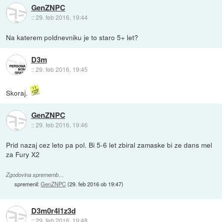
GenZNPC
::
29. feb 2016, 19:44
Na katerem poldnevniku je to staro 5+ let?
D3m
::
29. feb 2016, 19:45
Skoraj.
GenZNPC
::
29. feb 2016, 19:46
Prid nazaj cez leto pa pol. Bi 5-6 let zbiral zamaske bi ze dans mel
za Fury X2
Zgodovina sprememb…
spremenil:
GenZNPC
(
29. feb 2016 ob 19:47
)
D3m0r4l1z3d
::
29. feb 2016, 19:48