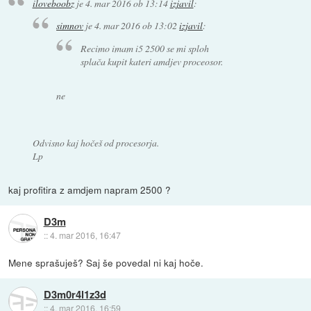
iloveboobz
je
4. mar 2016 ob 13:14
izjavil
:
simnov
je
4. mar 2016 ob 13:02
izjavil
:
Recimo imam i5 2500 se mi sploh
splača kupit kateri amdjev proceosor.
ne
Odvisno kaj hočeš od procesorja.
Lp
kaj profitira z amdjem napram 2500 ?
D3m
::
4. mar 2016, 16:47
Mene sprašuješ? Saj še povedal ni kaj hoče.
D3m0r4l1z3d
::
4. mar 2016, 16:59