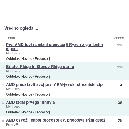
Vredno ogleda ...
Tema
Sporočila
»
Prvi AMD-jevi namizni procesorji Ryzen z grafičnim
116
čipom
McHusch
Oddelek:
Novice
/
Procesorji
»
Bristol Ridge in Stoney Ridge sta tu
110
McHusch
Oddelek:
Novice
/
Procesorji
»
AMD predstavil svoj prvi ARM-jevski strežniški čip
14
McHusch
Oddelek:
Novice
/
Procesorji
»
AMD izdal prvega trinityja
38
McHusch
Oddelek:
Novice
/
Procesorji
»
AMD osvežil nabor procesorjev, pridobiva tržni delež
25
PrimozR