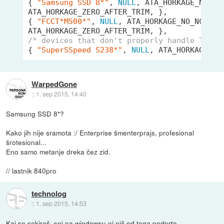
{ 
"Samsung SSD 8*"
, 
NULL
, ATA_HORKAGE_NO_NCQ
ATA_HORKAGE_ZERO_AFTER_TRIM, },

{ 
"FCCT*M500*"
, 
NULL
, ATA_HORKAGE_NO_NCQ_TRI
/* devices that don't properly handle TRIM 
{ 
"SuperSSpeed S238*"
, 
NULL
, ATA_HORKAGE_NO
WarpedGone
::
1. sep 2015, 14:40
Samsung SSD 8*?
Kako jih nije sramota :/ Enterprise šmenterprajs, profesional
šrotesional...
Eno samo metanje dreka čez zid.
// lastnik 840pro
technolog
::
1. sep 2015, 14:53
Kaj se sekiraš, sej na windowsu ni nič od tega podprto.