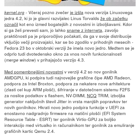
- Včeraj pozno zvečer
je izšla
nova verzija Linuxovega
kernel.org
jedra 4.2, ki jo je glavni razvijalec Linus Torvalds
že ob začetku
označil
kot eno izmed bogatejših z novostmi in izboljšavami. Kdor
si ga želi prevesti sam, jo lahko
sname z interneta
, zavoljo
praktičnosti pa je priporočljivo počakati, da ga v svoje distribucije
vključijo večji proizvajalci, kar se bo zgodilo v prihodnjih mesecih -
Fedora 23 bo v oktobrski verziji že imela novo jedro. Medtem se je
odprlo tudi dvotedensko okno za vnos novih funkcionalnosti
(
) v prihajajočo verzijo 4.3.
merge window
Med pomembnejšimi novostmi
v verziji 4.2 so nov gonilnik
AMDGPU, ki podpira tudi najnovejše grafične čipe AMD Radeon,
podpora za Intel Broxton, podpora za nekatere nove arhitekture
(zlasti cel kup ARM plošč), šifriranje v datotečnem sistemu F2FS
za nosilce podatkov s flashem, NV-DIMM,
NCQ
TRIM, izboljša
generator naključnih števil Jitter in vrsta manjših popravkov ter
novih gonilnikov. Hkrati novo jedro podpira funkcije v UEFI za
enostavno nadgradnjo firmware na matični plošči (EFI System
Resource Table - ESRT) ter gonilnik Virtio-GPU za boljšo
interakcijo med virtualko in računalnikom ter gonilnik za emuliranje
grafičnih kartic Qemu 2.4.