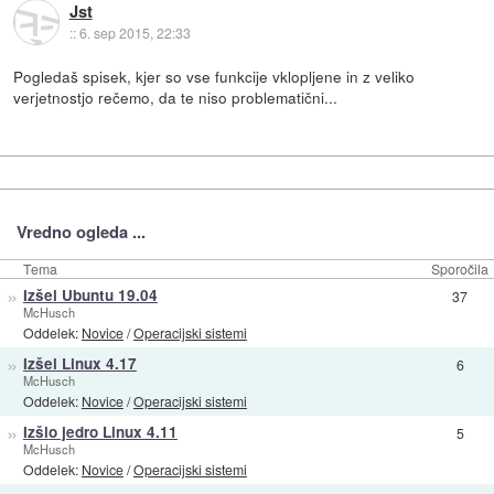
Jst
::
6. sep 2015, 22:33
Pogledaš spisek, kjer so vse funkcije vklopljene in z veliko
verjetnostjo rečemo, da te niso problematični...
Vredno ogleda ...
Tema
Sporočila
»
Izšel Ubuntu 19.04
37
McHusch
Oddelek:
Novice
/
Operacijski sistemi
»
Izšel Linux 4.17
6
McHusch
Oddelek:
Novice
/
Operacijski sistemi
»
Izšlo jedro Linux 4.11
5
McHusch
Oddelek:
Novice
/
Operacijski sistemi