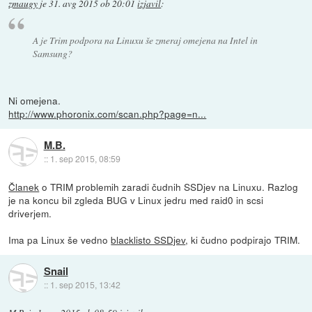
zmaugy
je
31. avg 2015 ob 20:01
izjavil
:
A je Trim podpora na Linuxu še zmeraj omejena na Intel in
Samsung?
Ni omejena.
http://www.phoronix.com/scan.php?page=n...
M.B.
::
1. sep 2015, 08:59
Članek
o TRIM problemih zaradi čudnih SSDjev na Linuxu. Razlog
je na koncu bil zgleda BUG v Linux jedru med raid0 in scsi
driverjem.
Ima pa Linux še vedno
blacklisto SSDjev
, ki čudno podpirajo TRIM.
Snail
::
1. sep 2015, 13:42