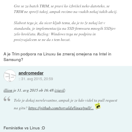
Gre se za batch TRIM, se pravi ko izbrišeš neko datoteko, se
TRIM ne sproži takoj, ampak recimo na vsakih nekaj takih akcij.
Slabost tega je, da sicer kljub temu, da je to že nekaj let v
standardu, je implementacija na SSD firmwaru mnogih SSDjev
zelo hroščata. Razlog: Windows tega ne podpira in
proizvajalcem se ne da s tem hecat.
A je Trim podpora na Linuxu še zmeraj omejena na Intel in
Samsung?
andromedar
::
31. avg 2015, 20:59
illion
je
31. avg 2015 ob 16:48
izjavil
:
Tole je dokaj nerelevantno, ampak je ze kdo videl ta pull request
na gitu?
https://github.com/torvalds/linux/pull/...
Feministke vs Linus :D