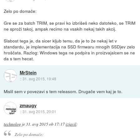
Zelo po domače:
Gre se za batch TRIM, se pravi ko izbrišeš neko datoteko, se TRIM
ne sproži takoj, ampak recimo na vsakih nekaj takih akcij.
Slabost tega je, da sicer kljub temu, da je to že nekaj let v
standardu, je implementacija na SSD firmwaru mnogih SSDjev zelo
hroščata. Razlog: Windows tega ne podpira in proizvajalcem se ne
da s tem hecat.
MrStein
::
31. avg 2015, 19:48
Mislil sem v povezavi s tem releasom. Drugače vem kaj je to.
zmaugy
::
31. avg 2015, 20:01
technolog
je
31. avg 2015 ob 17:17
izjavil
:
Zelo po domače: