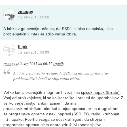
zmaugy
::
2. sep 2015, 06:52
A lahko z gotovostjo rečemo, da SSDji, ki niso na spisku, niso
problematični? Inteli se zdijo varna izbira.
filipk
::
2. sep 2015, 09:03
zmaugy
je
2. sep 2015 ob 06:52
izjavil
:
A lahko z gotovostjo rečemo, da SSDji, ki niso na spisku, niso
problematični? Inteli se zdijo varna izbira.
Veliko kompleksnejših integriranih vezij ima
spisek napak (Errato)
.
Vsaj od proizvajalcev, ki so kolikor toliko korektni do uporabnikov. Z
veliko verjetnostjo lahko napišem, da ima
procesor/krmilnik/kontroler kot strojna oprema ter na drugi strani
še programska oprema v neki napravi (SSD, PC, radio, kruhomat,
...) napake. Povrhu vsega se dostikrat zgodi, da strojna in
programska oprema nista dobro združljivi (pomanjkljive