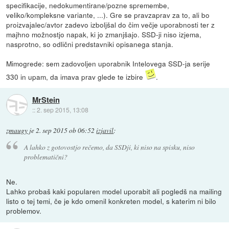
specifikacije, nedokumentirane/pozne spremembe,
veliko/kompleksne variante, ...). Gre se pravzaprav za to, ali bo
proizvajalec/avtor zadevo izboljšal do čim večje uporabnosti ter z
majhno možnostjo napak, ki jo zmanjšajo. SSD-ji niso izjema,
nasprotno, so odlični predstavniki opisanega stanja.
Mimogrede: sem zadovoljen uporabnik Intelovega SSD-ja serije
330 in upam, da imava prav glede te izbire
.
MrStein
::
2. sep 2015, 13:08
zmaugy
je
2. sep 2015 ob 06:52
izjavil
:
A lahko z gotovostjo rečemo, da SSDji, ki niso na spisku, niso
problematični?
Ne.
Lahko probaš kaki popularen model uporabit ali pogledš na mailing
listo o tej temi, če je kdo omenil konkreten model, s katerim ni bilo
problemov.