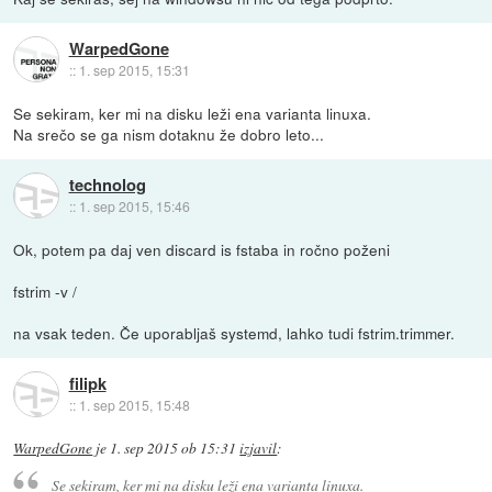
WarpedGone
::
1. sep 2015, 15:31
Se sekiram, ker mi na disku leži ena varianta linuxa.
Na srečo se ga nism dotaknu že dobro leto...
technolog
::
1. sep 2015, 15:46
Ok, potem pa daj ven discard is fstaba in ročno poženi
fstrim -v /
na vsak teden. Če uporabljaš systemd, lahko tudi fstrim.trimmer.
filipk
::
1. sep 2015, 15:48
WarpedGone
je
1. sep 2015 ob 15:31
izjavil
:
Se sekiram, ker mi na disku leži ena varianta linuxa.