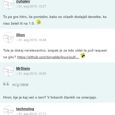
čuhalev
::
31. avg 2015, 13:27
To pa gre hitro, če pomislim, kako so včasih dodajali devetke, ko
niso želeli iti na 1.0.
illion
::
31. avg 2015, 16:48
Tole je dokaj nerelevantno, ampak je ze kdo videl ta pull request
na gitu?
https://github.com/torvalds/linux/pull/...
MrStein
::
31. avg 2015, 16:50
NCQ TRIM
Hmm, kje je kaj več o tem? V linkanih člankih ne omenjajo.
technolog
::
31. avg 2015, 17:17