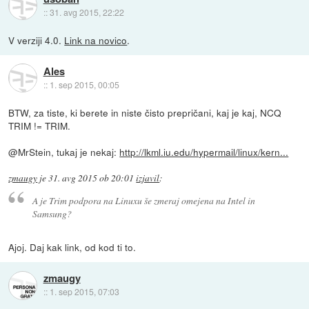
::
31. avg 2015, 22:22
V verziji 4.0.
Link na novico
.
Ales
::
1. sep 2015, 00:05
BTW, za tiste, ki berete in niste čisto prepričani, kaj je kaj, NCQ
TRIM != TRIM.
@MrStein, tukaj je nekaj:
http://lkml.iu.edu/hypermail/linux/kern...
zmaugy
je
31. avg 2015 ob 20:01
izjavil
:
A je Trim podpora na Linuxu še zmeraj omejena na Intel in
Samsung?
Ajoj. Daj kak link, od kod ti to.
zmaugy
::
1. sep 2015, 07:03