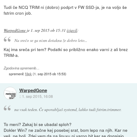
Tudi če NCQ TRIM ni (dobro) podprt v FW SSD-ja, je na voljo še
fstrim cron job.
WarpedGone
je
1. sep 2015 ob 15:31
izjavil
:
Na srečo se ga nism dotaknu že dobro leto...
Kaj ima sreča pri tem? Podatki so približno enako varni z ali brez
TRIM-a.
Zgodovina sprememb…
spremenil:
filipk
(
1. sep 2015 ob 15:53
)
WarpedGone
::
1. sep 2015, 16:08
na vsak teden. Če uporabljaš systemd, lahko tudi fstrim.trimmer.
To meni? Zakaj bi se ubadal sploh?
Dokler Win7 ne začne kej posebej srat, bom lepo na njih. Kar ne
veš, ne boli. Zdej vem da na linuxu ni varno bit ker se dogajajo