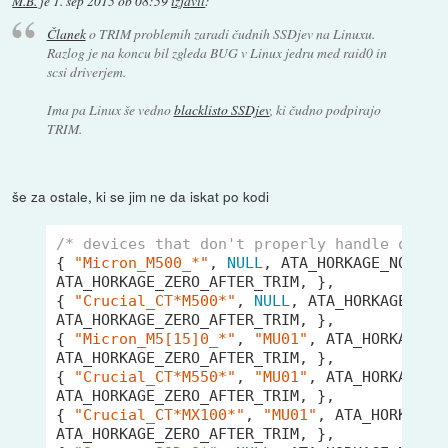
M.B.
je
1. sep 2015 ob 08:59
izjavil
:
Članek
o TRIM problemih zaradi čudnih SSDjev na Linuxu.
Razlog je na koncu bil zgleda BUG v Linux jedru med raid0 in
scsi driverjem.
Ima pa Linux še vedno
blacklisto SSDjev
, ki čudno podpirajo
TRIM.
še za ostale, ki se jim ne da iskat po kodi
/* devices that don't properly handle queue
{ 
"Micron_M500_*"
, 
NULL
, ATA_HORKAGE_NO_NCQ_
ATA_HORKAGE_ZERO_AFTER_TRIM, },

{ 
"Crucial_CT*M500*"
, 
NULL
, ATA_HORKAGE_NO_N
ATA_HORKAGE_ZERO_AFTER_TRIM, },

{ 
"Micron_M5[15]0_*"
, 
"MU01"
, ATA_HORKAGE_NO
ATA_HORKAGE_ZERO_AFTER_TRIM, },

{ 
"Crucial_CT*M550*"
, 
"MU01"
, ATA_HORKAGE_NO
ATA_HORKAGE_ZERO_AFTER_TRIM, },

{ 
"Crucial_CT*MX100*"
, 
"MU01"
, ATA_HORKAGE_N
ATA_HORKAGE_ZERO_AFTER_TRIM, },
