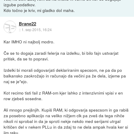
izgube podatkov.
Kdo točno je kriv, mi gladko dol maha.
Brane22
::
1. sep 2015, 16:24
Kar IMHO ni najbolj modro.
Če se to dogaja zaradi felerja na izdelku, bi bilo fajn ustvarjat
pritisk, da se to popravi.
Izdelki bi morali odgovarjati deklariranim specsom, ne pa da po
balkansko zaokrožajo in računajo da večini pa že dela, izjeme pa
naj se je*ejo.
Kot recimo tisti fail z RAM-om kjer lahko z intenzivnimi vpisi v en
row zjebeš sosedne.
Ali mnogo prejšnjih. Kupiš RAM, ki odgovarja spescsom in ga rabiš
za posebno aplikacijo na veliko nižjem clk pa zveš da tega nihče
nikoli ni sprobal in da je sproti nekje nekdo med serijami utrgal
kritičen del v nekem PLLu in da zdaj to ne dela ampak hvala ker si
jim reku.