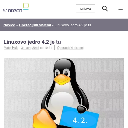
☰
Novice
»
Operacijski sistemi
»
Linuxovo jedro 4.2 je tu
Linuxovo jedro 4.2 je tu
Matej Huš
::
31. avg 2015
ob 10:51
Operacijski sistemi