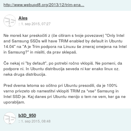
http://www.webupd8.org/2013/12/trim-ena...
Ales
::
1. sep 2015, 07:27
Ne moreš kar preskočiti z (če citiram s tvoje povezave) "Only Intel
and Samsung SSDs will have TRIM enabled by default in Ubuntu
14.04" na "A je Trim podpora na Linuxu še zmeraj omejena na Intel
in Samsung?" in misliti, da prav sklepaš.
Če nekaj ni "by default", po potrebi ročno vklopiš. Ne pomeni, da
podpore ni. In Ubuntu distribucija seveda ni kar enako linux oz.
neka druga distribucija.
Pred dvema letoma so očitno pri Ubuntu presodili, da je 100%
varno privzeto ob namestitvi vklopiti TRIM za *vse* Samsung in
Intel SSD-je. Kaj danes pri Ubuntu menijo o tem ne vem, ker ga ne
uporabljam.
b3D_950
::
1. sep 2015, 08:48