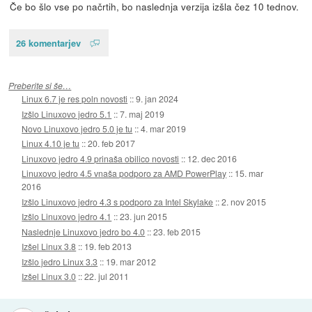
Če bo šlo vse po načrtih, bo naslednja verzija izšla čez 10 tednov.
26 komentarjev
Preberite si še…
Linux 6.7 je res poln novosti
::
9. jan 2024
Izšlo Linuxovo jedro 5.1
::
7. maj 2019
Novo Linuxovo jedro 5.0 je tu
::
4. mar 2019
Linux 4.10 je tu
::
20. feb 2017
Linuxovo jedro 4.9 prinaša obilico novosti
::
12. dec 2016
Linuxovo jedro 4.5 vnaša podporo za AMD PowerPlay
::
15. mar
2016
Izšlo Linuxovo jedro 4.3 s podporo za Intel Skylake
::
2. nov 2015
Izšlo Linuxovo jedro 4.1
::
23. jun 2015
Naslednje Linuxovo jedro bo 4.0
::
23. feb 2015
Izšel Linux 3.8
::
19. feb 2013
Izšlo jedro Linux 3.3
::
19. mar 2012
Izšel Linux 3.0
::
22. jul 2011