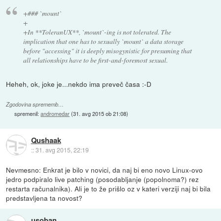
+### `mount`
+
+In **ToleranUX**, `mount`-ing is not tolerated. The
implication that one has to sexually `mount` a data storage
before "accessing" it is deeply misogynistic for presuming that
all relationships have to be first-and-foremost sexual.
Heheh, ok, joke je...nekdo ima preveč časa :-D
Zgodovina sprememb…
spremenil:
andromedar
(
31. avg 2015 ob 21:08
)
Qushaak
::
31. avg 2015, 22:19
Nevmesno: Enkrat je bilo v novici, da naj bi eno novo Linux-ovo
jedro podpiralo live patching (posodabljanje (popolnoma?) rez
restarta računalnika). Ali je to že prišlo oz v kateri verziji naj bi bila
predstavljena ta novost?
usoban