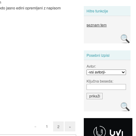
h
bodo jasno edini opremljeni z napisom
Hitre funkcije
seznam tem
Posebni izpisi
Avtor:
Ključna beseda:
«
1
2
»