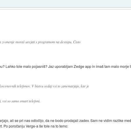
a zvonenje moraš urejati s programom na destopu. Čisto
pu? Lahko tole malo pojasniš? Jaz uporabljam Zedge app in imaš tam malo morje 
ocenovnih telefonov. V bistvu sedaj vsi to zanemarjajo, kar je
 vsi so samo smart telefoni.
marjajo, ali se pri nas odločijo, da ne bodo prodajali zadev. Sam ne vidim razlike 
rt. Po poročanju Verge-a še tole na to temo: