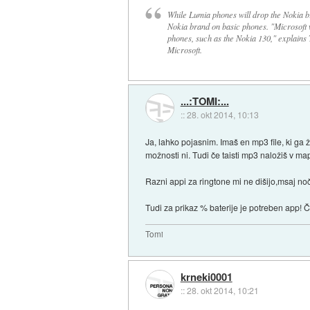
While Lumia phones will drop the Nokia bra
Nokia brand on basic phones. "Microsoft w
phones, such as the Nokia 130," explains 
Microsoft.
...:TOMI:...
::
28. okt 2014, 10:13
Ja, lahko pojasnim. Imaš en mp3 file, ki ga 
možnosti ni. Tudi če taisti mp3 naložiš v ma
Razni appi za ringtone mi ne dišijo,msaj no
Tudi za prikaz % baterije je potreben app! 
Tomi
krneki0001
::
28. okt 2014, 10:21