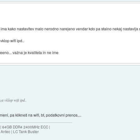
a ima kako nastavitev malo nerodno narejeno vendar kdo pa stalno nekaj nastavlja 
vklop wifi ipd..
seeno... važna je kvaliteta in ne ime
za vklop wifi ipd..
meni, pa klikneš na wifi, bt, podatkovni prenos,...
ES | 64GB DDR4 2400MHz ECC |
Antec | LC Tank Buster