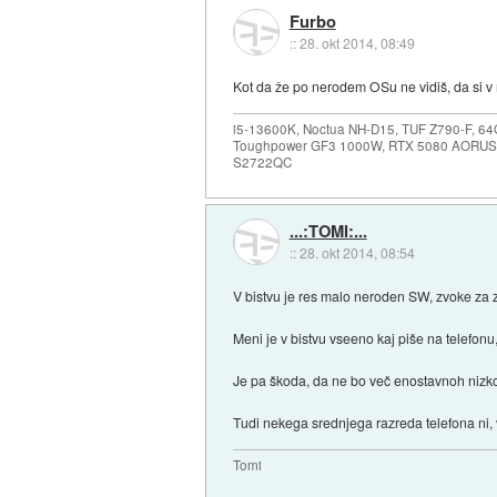
Furbo
::
28. okt 2014, 08:49
Kot da že po nerodem OSu ne vidiš, da si v
i5-13600K, Noctua NH-D15, TUF Z790-F, 
Toughpower GF3 1000W, RTX 5080 AORUS
S2722QC
...:TOMI:...
::
28. okt 2014, 08:54
V bistvu je res malo neroden SW, zvoke za 
Meni je v bistvu vseeno kaj piše na telefonu,
Je pa škoda, da ne bo več enostavnoh nizkoc
Tudi nekega srednjega razreda telefona ni, 
Tomi