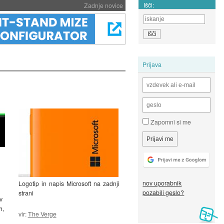
Išči:
Zadnje novice
Prijava
Zapomni si me
nov uporabnik
Logotip in napis Microsoft na zadnji
pozabili geslo?
strani
v
h,
vir:
The Verge