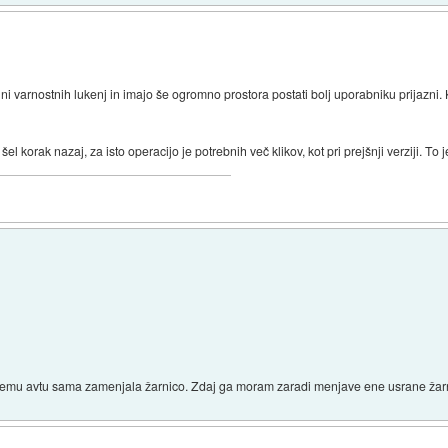
olni varnostnih lukenj in imajo še ogromno prostora postati bolj uporabniku prijazn
e šel korak nazaj, za isto operacijo je potrebnih več klikov, kot pri prejšnji verziji. 
.
ojemu avtu sama zamenjala žarnico. Zdaj ga moram zaradi menjave ene usrane žarn