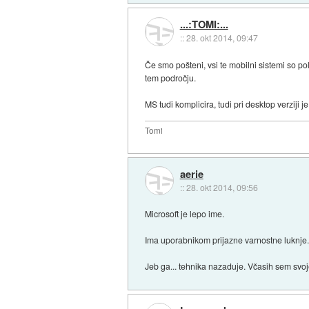
...:TOMI:...
::
28. okt 2014, 09:47
Če smo pošteni, vsi te mobilni sistemi so p
tem področju.
MS tudi komplicira, tudi pri desktop verziji j
Tomi
aerie
::
28. okt 2014, 09:56
Microsoft je lepo ime.
Ima uporabnikom prijazne varnostne luknje
Jeb ga... tehnika nazaduje. Včasih sem sv