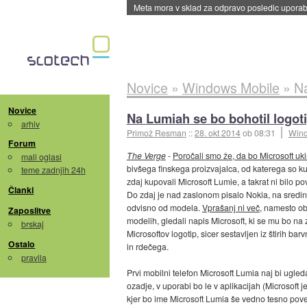
ByteDance trenira največji model umetne intel
Novice
»
Windows Mobile
»
Na
Novice
Na Lumiah se bo bohotil logot
arhiv
Primož Resman
::
28. okt 2014
ob 08:31
Wind
Forum
The Verge
-
Poročali smo že, da bo Microsoft uk
mali oglasi
bivšega finskega proizvajalca, od katerega so k
teme zadnjih 24h
zdaj kupovali Microsoft Lumie, a takrat ni bilo p
Članki
Do zdaj je nad zaslonom pisalo Nokia, na sredin
odvisno od modela.
Vprašanj ni več
, namesto ob
Zaposlitve
modelih, gledali napis Microsoft, ki se mu bo na 
brskaj
Microsoftov logotip, sicer sestavljen iz štirih 
Ostalo
in rdečega.
pravila
Prvi mobilni telefon Microsoft Lumia naj bi ugl
ozadje, v uporabi bo le v aplikacijah (Microsoft 
kjer bo ime Microsoft Lumia še vedno tesno poveza