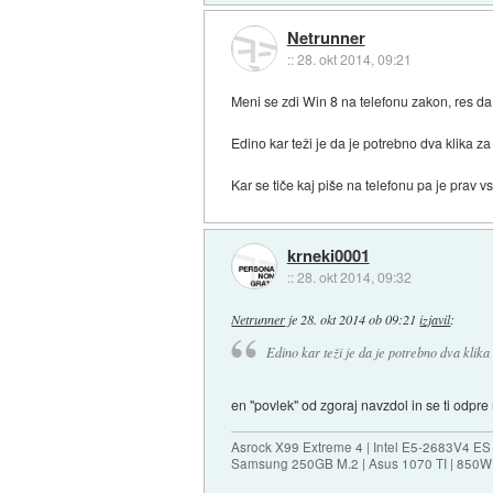
Netrunner
::
28. okt 2014, 09:21
Meni se zdi Win 8 na telefonu zakon, res d
Edino kar teži je da je potrebno dva klika za 
Kar se tiče kaj piše na telefonu pa je prav v
krneki0001
::
28. okt 2014, 09:32
Netrunner
je
28. okt 2014 ob 09:21
izjavil
:
Edino kar teži je da je potrebno dva klika 
en "povlek" od zgoraj navzdol in se ti odpre 
Asrock X99 Extreme 4 | Intel E5-2683V4 
Samsung 250GB M.2 | Asus 1070 TI | 850W 