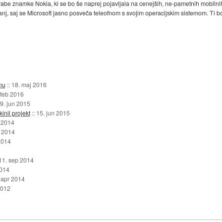
rabe znamke Nokia, ki se bo še naprej pojavljala na cenejših, ne-pametnih mobilni
 manj, saj se Microsoft jasno posveča teleofnom s svojim operacijskim sistemom. Ti 
nu
::
18. maj 2016
 feb 2016
9. jun 2015
inil projekt
::
15. jun 2015
 2014
 2014
2014
11. sep 2014
2014
 apr 2014
2012