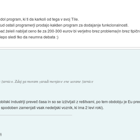
dol program, ki ti da karkoli od tega v svoj Tile.
a tud ostali programerji prodajo kakšen program za dodajanje funkcionalnosti.
bi pać želeli nabijat ceno še za 200-300 eurov bi verjetno brez problema(in brez tipi
 lepo sledi tko da neumna debata :)
 žarnico. Zdaj ga moram zaradi menjave ene usrane žarnice
ilski industriji preveč časa in so se izživljali z rešitvami, po tem obdobju je Eu pr
 spodoben zamenjati vsak nedeljski voznik, ki ima 2 levi roki).
0
)