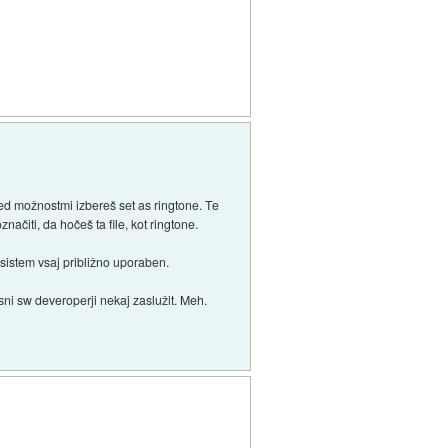
med možnostmi izbereš set as ringtone. Te
ačiti, da hočeš ta file, kot ringtone.
 sistem vsaj približno uporaben.
sni sw deveroperji nekaj zaslužit. Meh.