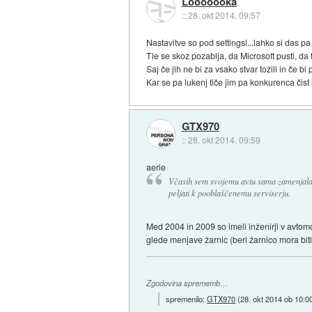
Looooooka
::
28. okt 2014, 09:57
Nastavitve so pod settingsi...lahko si das pa 
Tle se skoz pozablja, da Microsoft pusti, d
Saj če jih ne bi za vsako stvar tožili in če 
Kar se pa lukenj tiče jim pa konkurenca čist
GTX970
::
28. okt 2014, 09:59
aerie
Včasih sem svojemu avtu sama zamenjala
peljati k pooblaščenemu serviserju.
Med 2004 in 2009 so imeli inženirji v avtomob
glede menjave žarnic (beri žarnico mora biti
Zgodovina sprememb…
spremenilo:
GTX970
(
28. okt 2014 ob 10:0