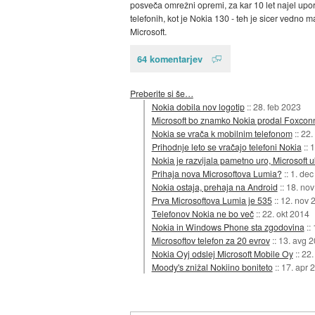
posveča omrežni opremi, za kar 10 let najel upo
telefonih, kot je Nokia 130 - teh je sicer vedno
Microsoft.
64 komentarjev
Preberite si še…
Nokia dobila nov logotip
::
28. feb 2023
Microsoft bo znamko Nokia prodal Foxcon
Nokia se vrača k mobilnim telefonom
::
22.
Prihodnje leto se vračajo telefoni Nokia
::
1
Nokia je razvijala pametno uro, Microsoft uk
Prihaja nova Microsoftova Lumia?
::
1. dec
Nokia ostaja, prehaja na Android
::
18. nov
Prva Microsoftova Lumia je 535
::
12. nov 
Telefonov Nokia ne bo več
::
22. okt 2014
Nokia in Windows Phone sta zgodovina
::
Microsoftov telefon za 20 evrov
::
13. avg 
Nokia Oyj odslej Microsoft Mobile Oy
::
22.
Moody's znižal Nokiino boniteto
::
17. apr 