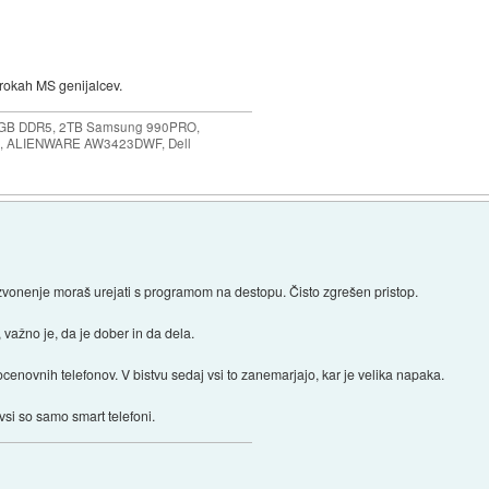
 rokah MS genijalcev.
64GB DDR5, 2TB Samsung 990PRO,
, ALIENWARE AW3423DWF, Dell
zvonenje moraš urejati s programom na destopu. Čisto zgrešen pristop.
 važno je, da je dober in da dela.
enovnih telefonov. V bistvu sedaj vsi to zanemarjajo, kar je velika napaka.
vsi so samo smart telefoni.