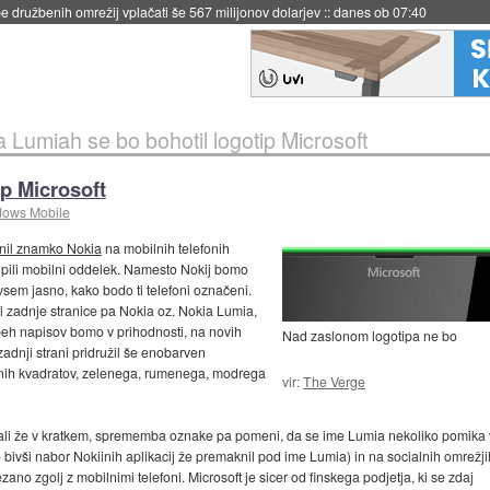
igence doslej
::
včeraj ob 21:37
 Lumiah se bo bohotil logotip Microsoft
ip Microsoft
ows Mobile
inil znamko Nokia
na mobilnih telefonih
upili mobilni oddelek. Namesto Nokij bomo
ovsem jasno, kako bodo ti telefoni označeni.
i zadnje stranice pa Nokia oz. Nokia Lumia,
eh napisov bomo v prihodnosti, na novih
Nad zaslonom logotipa ne bo
zadnji strani pridružil še enobarven
barvnih kvadratov, zelenega, rumenega, modrega
vir:
The Verge
edali že v kratkem, sprememba oznake pa pomeni, da se ime Lumia nekoliko pomika 
je bivši nabor Nokiinih aplikacij že premaknil pod ime Lumia) in na socialnih omrežji
no zgolj z mobilnimi telefoni. Microsoft je sicer od finskega podjetja, ki se zdaj