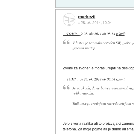
markezii
::
28. okt 2014, 10:04
...:TOMI:...
je
28. okt 2014 ob 08:54
izjavil
:
V bistvu je res malo neroden SW, zvoke z
zgrešen pristop.
Zvoke za zvonenje moraš urejati na deskto
...:TOMI:...
je
28. okt 2014 ob 08:54
izjavil
:
Je pa škoda, da ne bo več enostavnoh nizk
velika napaka.
Tudi nekega srednjega razreda telefona ni,
Je bistvena razlika ali to proizvajalci zane
telefona. Za moje pojme ali je dumb ali sma