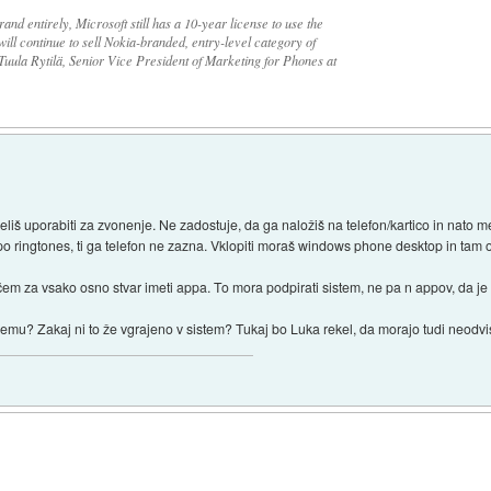
nd entirely, Microsoft still has a 10-year license to use the
ill continue to sell Nokia-branded, entry-level category of
Tuula Rytilä, Senior Vice President of Marketing for Phones at
želiš uporabiti za zvonenje. Ne zadostuje, da ga naložiš na telefon/kartico in nato 
po ringtones, ti ga telefon ne zazna. Vklopiti moraš windows phone desktop in tam ozn
čem za vsako osno stvar imeti appa. To mora podpirati sistem, ne pa n appov, da je
Čemu? Zakaj ni to že vgrajeno v sistem? Tukaj bo Luka rekel, da morajo tudi neodvi