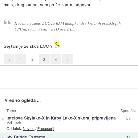
majo, drugi pa ne, sem pa že zgoraj odgovoril.
Hočem ne samo ECC za RAM amapk tudi v kritčnih podsklopih
CPUja, recimo vsaj v L1D in L2/L3.
Sej tam je že skos ECC ?
2
«
1
3
4
»
Vredno ogleda ...
Tema
Sporočila
»
Intelova Skylake-X in Kaby Lake-X skoraj pripravljena
59
McHusch
Oddelek:
Novice
/
Procesorji
»
Ivy Bridge Extreme
42