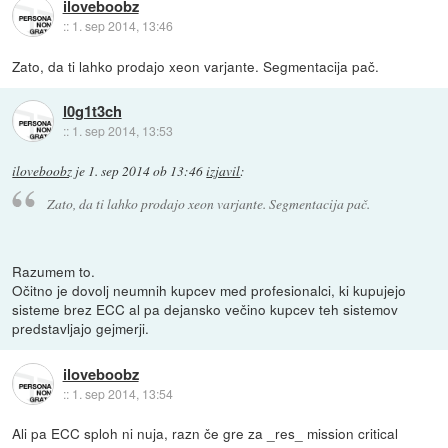
iloveboobz
::
1. sep 2014, 13:46
Zato, da ti lahko prodajo xeon varjante. Segmentacija pač.
l0g1t3ch
::
1. sep 2014, 13:53
iloveboobz
je
1. sep 2014 ob 13:46
izjavil
:
Zato, da ti lahko prodajo xeon varjante. Segmentacija pač.
Razumem to.
Očitno je dovolj neumnih kupcev med profesionalci, ki kupujejo
sisteme brez ECC al pa dejansko večino kupcev teh sistemov
predstavljajo gejmerji.
iloveboobz
::
1. sep 2014, 13:54
Ali pa ECC sploh ni nuja, razn če gre za _res_ mission critical