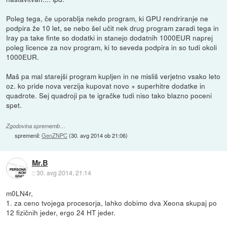
Poleg tega, če uporablja nekdo program, ki GPU rendriranje ne
podpira že 10 let, se nebo šel učit nek drug program zaradi tega in
Iray pa take finte so dodatki in stanejo dodatnih 1000EUR naprej
poleg licence za nov program, ki to seveda podpira in so tudi okoli
1000EUR.
Maš pa mal starejši program kupljen in ne misliš verjetno vsako leto
oz. ko pride nova verzija kupovat novo + superhitre dodatke in
quadrote. Sej quadroji pa te igračke tudi niso tako blazno poceni
spet.
Zgodovina sprememb…
spremenil:
GenZNPC
(
30. avg 2014 ob 21:06
)
Mr.B
::
30. avg 2014, 21:14
m0LN4r,
1. za ceno tvojega procesorja, lahko dobimo dva Xeona skupaj po
12 fizičnih jeder, ergo 24 HT jeder.