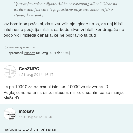
Vprasanje vredno miljone. Ali bo nov stepping ali ne? Glede na
to, da v zadnjem casu tega prakticno ni, je zelo malo verjetno.
Upam, da se motim.
jaz bom lepo počakal, da stvar zrihtajo. glede na to, da naj bi bil
intel resno podjetje mislim, da bodo stvar zrihtali, ker drugače ne
bodo vidli mojega denarja, če ne popravijo ta bug
Zgodovina sprememb…
spremenil:
mtosev
(
31. avg 2014 ob 14:16
)
GenZNPC
::
31. avg 2014, 16:17
Ja pa 1000€ za nemca ni isto, kot 1000€ za slovenca :D
Poglej cene na anni, dino, mlacom, mimo, enaa itn. pa še manjše
plače :D
mtosev
::
31. avg 2014, 16:46
naročiš iz DE/UK in prišaraš