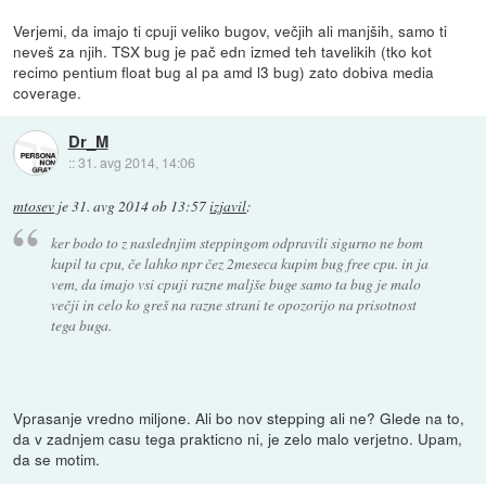
Verjemi, da imajo ti cpuji veliko bugov, večjih ali manjših, samo ti
neveš za njih. TSX bug je pač edn izmed teh tavelikih (tko kot
recimo pentium float bug al pa amd l3 bug) zato dobiva media
coverage.
Dr_M
::
31. avg 2014, 14:06
mtosev
je
31. avg 2014 ob 13:57
izjavil
:
ker bodo to z naslednjim steppingom odpravili sigurno ne bom
kupil ta cpu, če lahko npr čez 2meseca kupim bug free cpu. in ja
vem, da imajo vsi cpuji razne maljše buge samo ta bug je malo
večji in celo ko greš na razne strani te opozorijo na prisotnost
tega buga.
Vprasanje vredno miljone. Ali bo nov stepping ali ne? Glede na to,
da v zadnjem casu tega prakticno ni, je zelo malo verjetno. Upam,
da se motim.