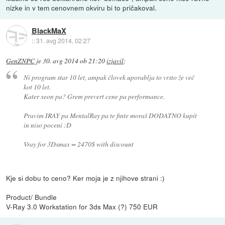
nizke in v tem cenovnem okviru bi to pričakoval.
BlackMaX
::
31. avg 2014, 02:27
GenZNPC
je
30. avg 2014 ob 21:20
izjavil
:
Ni program star 10 let, ampak človek uporablja to vrsto že več
kot 10 let.
Kater xeon pa? Grem prevert cene pa performance.
Pravim IRAY pa MentalRay pa te finte moraš DODATNO kupit
in niso poceni :D
Vray for 3Dsmax = 2470$ with discount
Kje si dobu to ceno? Ker moja je z njihove strani :)
Product/ Bundle
V-Ray 3.0 Workstation for 3ds Max (?) 750 EUR