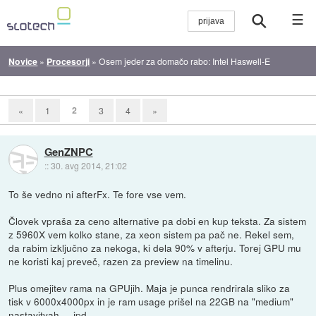
☰
Novice
»
Procesorji
»
Osem jeder za domačo rabo: Intel Haswell-E
2
«
1
3
4
»
GenZNPC
::
30. avg 2014, 21:02
To še vedno ni afterFx. Te fore vse vem.
Človek vpraša za ceno alternative pa dobi en kup teksta. Za sistem
z 5960X vem kolko stane, za xeon sistem pa pač ne. Rekel sem,
da rabim izključno za nekoga, ki dela 90% v afterju. Torej GPU mu
ne koristi kaj preveč, razen za preview na timelinu.
Plus omejitev rama na GPUjih. Maja je punca rendrirala sliko za
tisk v 6000x4000px in je ram usage prišel na 22GB na "medium"
nastavitvah.... ipd.