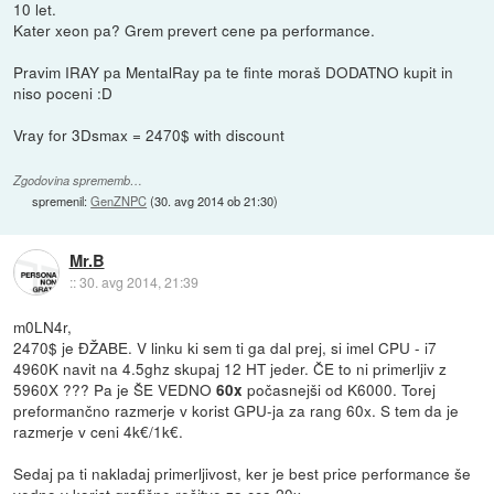
10 let.
Kater xeon pa? Grem prevert cene pa performance.
Pravim IRAY pa MentalRay pa te finte moraš DODATNO kupit in
niso poceni :D
Vray for 3Dsmax = 2470$ with discount
Zgodovina sprememb…
spremenil:
GenZNPC
(
30. avg 2014 ob 21:30
)
Mr.B
::
30. avg 2014, 21:39
m0LN4r,
2470$ je ĐŽABE. V linku ki sem ti ga dal prej, si imel CPU - i7
4960K navit na 4.5ghz skupaj 12 HT jeder. ČE to ni primerljiv z
5960X ??? Pa je ŠE VEDNO
počasnejši od K6000. Torej
60x
preformančno razmerje v korist GPU-ja za rang 60x. S tem da je
razmerje v ceni 4k€/1k€.
Sedaj pa ti nakladaj primerljivost, ker je best price performance še