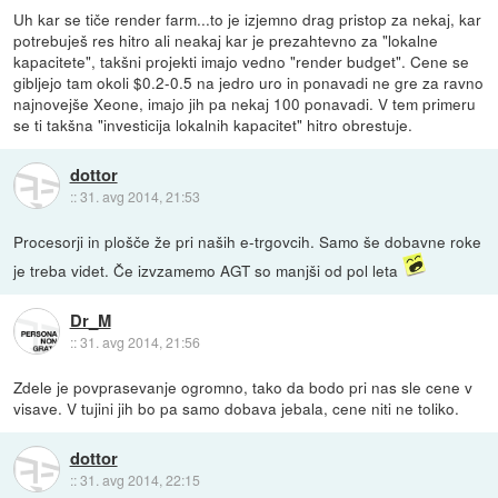
Uh kar se tiče render farm...to je izjemno drag pristop za nekaj, kar
potrebuješ res hitro ali neakaj kar je prezahtevno za "lokalne
kapacitete", takšni projekti imajo vedno "render budget". Cene se
gibljejo tam okoli $0.2-0.5 na jedro uro in ponavadi ne gre za ravno
najnovejše Xeone, imajo jih pa nekaj 100 ponavadi. V tem primeru
se ti takšna "investicija lokalnih kapacitet" hitro obrestuje.
dottor
::
31. avg 2014, 21:53
Procesorji in plošče že pri naših e-trgovcih. Samo še dobavne roke
je treba videt. Če izvzamemo AGT so manjši od pol leta
Dr_M
::
31. avg 2014, 21:56
Zdele je povprasevanje ogromno, tako da bodo pri nas sle cene v
visave. V tujini jih bo pa samo dobava jebala, cene niti ne toliko.
dottor
::
31. avg 2014, 22:15