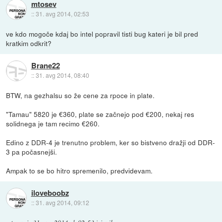
mtosev
::
31. avg 2014, 02:53
ve kdo mogoče kdaj bo intel popravil tisti bug kateri je bil pred
kratkim odkrit?
Brane22
::
31. avg 2014, 08:40
BTW, na gezhalsu so že cene za rpoce in plate.
"Tamau" 5820 je €360, plate se začnejo pod €200, nekaj res
solidnega je tam recimo €260.
Edino z DDR-4 je trenutno problem, ker so bistveno dražji od DDR-
3 pa počasnejši.
Ampak to se bo hitro spremenilo, predvidevam.
iloveboobz
::
31. avg 2014, 09:12