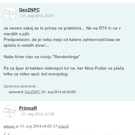
GenZNPC
::
31. avg 2014, 20:21
Ja nevem zakaj se to prinas ne prakticira... Ne na RTV in ne v
manjših s.pjih.
Predpostavim, da je neka meja od katere zahtevnosti/časa se
splača in ostalih stvari...
Naše firme niso na nivoju "Renderkinga"
Pa za špar al kakšen videospot tut ne, ker Nina Pušlar ne plača
tolko za video spot, kot snoopdog.
Zgodovina sprememb…
spremenil:
GenZNPC
(
31. avg 2014 ob 20:25
)
PrimozR
::
31. avg 2014, 21:29
mtosev
je
31. avg 2014 ob 02:53
izjavil
: