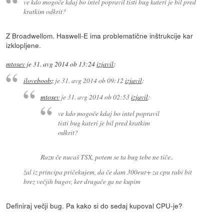
ve kdo mogoče kdaj bo intel popravil tisti bug kateri je bil pred
kratkim odkrit?
Z Broadwellom. Haswell-E ima problematične inštrukcije kar
izklopljene.
mtosev
je
31. avg 2014 ob 13:24
izjavil
:
iloveboobz
je
31. avg 2014 ob 09:12
izjavil
:
mtosev
je
31. avg 2014 ob 02:53
izjavil
:
ve kdo mogoče kdaj bo intel popravil
tisti bug kateri je bil pred kratkim
odkrit?
Razn če nucaš TSX, potem se ta bug tebe ne tiče..
žal iz principa pričekujem, da če dam 300eur+ za cpu rabi bit
brez večjih bugov, ker drugače ga ne kupim
Definiraj večji bug. Pa kako si do sedaj kupoval CPU-je?