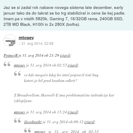
Jaz se si zadal rok nabave novega sistema late december, early
januar tako da do takrat se bo trg stabiliziral in cene še kej padle.
Imam pa v mislih 5820k, Gaming 7, 16/32GB rama, 240GB SSD,
2TB WD Black, H100i in 2x 280X (bolha).
mtosev
::
31. avg 2014, 22:58
PrimozR
je
31. avg 2014 ob 21:29
izjavil
:
mtosev
je
31. avg 2014 ob 02:53
izjavil
:
ve kdo mogoče kdaj bo intel popravil tisti bug
kateri je bil pred kratkim odkrit?
Z Broadwellom. Haswell-E ima problematične inštrukcije kar
izklopljene.
mtosev
je
31. avg 2014 ob 13:24
izjavil
:
iloveboobz
je
31. avg 2014 ob 09:12
izjavil
:
mtosev
je
31. avg 2014 ob 02:53