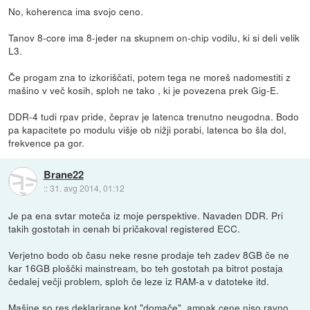
No, koherenca ima svojo ceno.
Tanov 8-core ima 8-jeder na skupnem on-chip vodilu, ki si deli velik
L3.
Če progam zna to izkoriščati, potem tega ne moreš nadomestiti z
mašino v več kosih, sploh ne tako , ki je povezena prek Gig-E.
DDR-4 tudi rpav pride, čeprav je latenca trenutno neugodna. Bodo
pa kapacitete po modulu višje ob nižji porabi, latenca bo šla dol,
frekvence pa gor.
Brane22
::
31. avg 2014, 01:12
Je pa ena svtar moteča iz moje perspektive. Navaden DDR. Pri
takih gostotah in cenah bi pričakoval registered ECC.
Verjetno bodo ob času neke resne prodaje teh zadev 8GB če ne
kar 16GB ploščki mainstream, bo teh gostotah pa bitrot postaja
čedalej večji problem, sploh če leze iz RAM-a v datoteke itd.
Mašine so res deklarirane kot "domače", ampak cene niso ravno