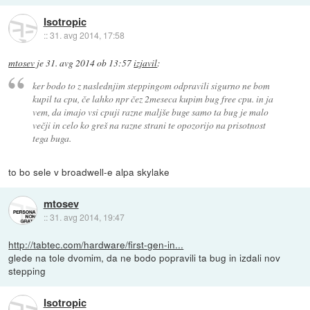
Isotropic
::
31. avg 2014, 17:58
mtosev
je
31. avg 2014 ob 13:57
izjavil
:
ker bodo to z naslednjim steppingom odpravili sigurno ne bom
kupil ta cpu, če lahko npr čez 2meseca kupim bug free cpu. in ja
vem, da imajo vsi cpuji razne maljše buge samo ta bug je malo
večji in celo ko greš na razne strani te opozorijo na prisotnost
tega buga.
to bo sele v broadwell-e alpa skylake
mtosev
::
31. avg 2014, 19:47
http://tabtec.com/hardware/first-gen-in...
glede na tole dvomim, da ne bodo popravili ta bug in izdali nov
stepping
Isotropic