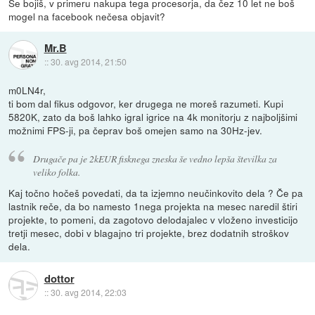
Se bojiš, v primeru nakupa tega procesorja, da čez 10 let ne boš
mogel na facebook nečesa objavit?
Mr.B
::
30. avg 2014, 21:50
m0LN4r,
ti bom dal fikus odgovor, ker drugega ne moreš razumeti. Kupi
5820K, zato da boš lahko igral igrice na 4k monitorju z najboljšimi
možnimi FPS-ji, pa čeprav boš omejen samo na 30Hz-jev.
Drugače pa je 2kEUR fisknega zneska še vedno lepša številka za
veliko folka.
Kaj točno hočeš povedati, da ta izjemno neučinkovito dela ? Če pa
lastnik reče, da bo namesto 1nega projekta na mesec naredil štiri
projekte, to pomeni, da zagotovo delodajalec v vloženo investicijo
tretji mesec, dobi v blagajno tri projekte, brez dodatnih stroškov
dela.
dottor
::
30. avg 2014, 22:03