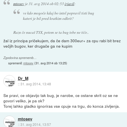
mtosev
je
31. avg 2014 ob 02:53
izjavil
:
ve kdo mogoče kdaj bo intel popravil tisti bug
kateri je bil pred kratkim odkrit?
Razn če nucaš TSX, potem se ta bug tebe ne tiče..
žal iz principa pričekujem, da če dam 300eur+ za cpu rabi bit brez
večjih bugov, ker drugače ga ne kupim
Zgodovina sprememb…
spremenil:
mtosev
(
31. avg 2014 ob 13:25
)
Dr_M
::
31. avg 2014, 13:48
Se pravi, ce objavijo tak bug, je narobe, ce ostane skrit oz se ne
govori veliko, je pa ok?
Torej lahko gladko ignoriras vse cpuje na trgu, do konca zivljenja.
mtosev
::
31. avg 2014, 13:57