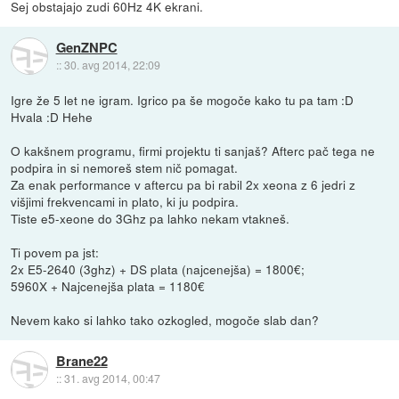
Sej obstajajo zudi 60Hz 4K ekrani.
GenZNPC
::
30. avg 2014, 22:09
Igre že 5 let ne igram. Igrico pa še mogoče kako tu pa tam :D
Hvala :D Hehe
O kakšnem programu, firmi projektu ti sanjaš? Afterc pač tega ne
podpira in si nemoreš stem nič pomagat.
Za enak performance v aftercu pa bi rabil 2x xeona z 6 jedri z
višjimi frekvencami in plato, ki ju podpira.
Tiste e5-xeone do 3Ghz pa lahko nekam vtakneš.
Ti povem pa jst:
2x E5-2640 (3ghz) + DS plata (najcenejša) = 1800€;
5960X + Najcenejša plata = 1180€
Nevem kako si lahko tako ozkogled, mogoče slab dan?
Brane22
::
31. avg 2014, 00:47