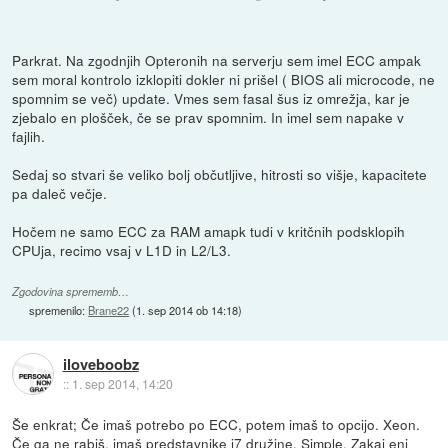
Parkrat. Na zgodnjih Opteronih na serverju sem imel ECC ampak
sem moral kontrolo izklopiti dokler ni prišel ( BIOS ali microcode, ne
spomnim se več) update. Vmes sem fasal šus iz omrežja, kar je
zjebalo en plošček, če se prav spomnim. In imel sem napake v
fajlih.
Sedaj so stvari še veliko bolj občutljive, hitrosti so višje, kapacitete
pa daleč večje.
Hočem ne samo ECC za RAM amapk tudi v kritčnih podsklopih
CPUja, recimo vsaj v L1D in L2/L3.
Zgodovina sprememb…
spremenilo:
Brane22
(
1. sep 2014 ob 14:18
)
iloveboobz
::
1. sep 2014, 14:20
Še enkrat; Če imaš potrebo po ECC, potem imaš to opcijo. Xeon.
Če ga ne rabiš, imaš predstavnike i7 družine. Simple. Zakaj eni