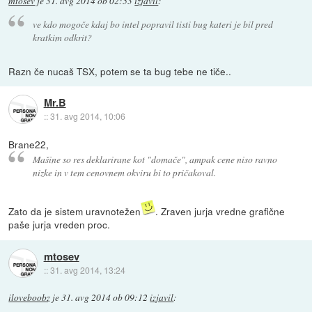
mtosev
je
31. avg 2014 ob 02:53
izjavil
:
ve kdo mogoče kdaj bo intel popravil tisti bug kateri je bil pred
kratkim odkrit?
Razn če nucaš TSX, potem se ta bug tebe ne tiče..
Mr.B
::
31. avg 2014, 10:06
Brane22,
Mašine so res deklarirane kot "domače", ampak cene niso ravno
nizke in v tem cenovnem okviru bi to pričakoval.
Zato da je sistem uravnotežen
. Zraven jurja vredne grafične
paše jurja vreden proc.
mtosev
::
31. avg 2014, 13:24
iloveboobz
je
31. avg 2014 ob 09:12
izjavil
: