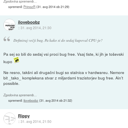
Zgodovina sprememb…
spremenil:
PrimozR
(
31. avg 2014 ob 21:29
)
iloveboobz
::
31. avg 2014, 21:30
Definiraj večji bug. Pa kako si do sedaj kupoval CPU-je?
Pa sej so bili do sedaj vsi proci bug free. Vsaj tiste, ki jih je toševski
kupo
Ne resno, takšni ali drugačni bugi so stalnica v hardwareu. Nemore
bit _tako_ kompleksna stvar z miljardami trazistorjev bug free. Ain't
possible.
Zgodovina sprememb…
spremenil:
iloveboobz
(
31. avg 2014 ob 21:32
)
Rippy
::
31. avg 2014, 21:50