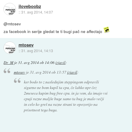
iloveboobz
::
31. avg 2014, 14:07
@mtosev
za facebook in serije gledat te ti bugi pač ne affectajo
mtosev
::
31. avg 2014, 14:13
Dr_M
je
31. avg 2014 ob 14:06
izjavil
:
mtosev
je
31. avg 2014 ob 13:57
izjavil
:
ker bodo to z naslednjim steppingom odpravili
sigurno ne bom kupil ta cpu, če lahko npr čez
2meseca kupim bug free cpu. in ja vem, da imajo vsi
cpuji razne maljše buge samo ta bug je malo večji
in celo ko greš na razne strani te opozorijo na
prisotnost tega buga.