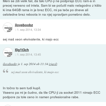
Meni se zdi velik fail, da taki CPU-ji ne podpirajo ECC ram-a in
precej neresno od intela. Sam bi se počutil malo nelagodno z kišto
ki ima 64GB rama in je brez ECC, mi pa teče po dneve ali
celotedne brez reboota in na njej opravljam pomebno delo.
iloveboobz
::
1. sep 2014, 13:34
sej maš xeon ekvivalente, ki majo ecc
l0g1t3ch
::
1. sep 2014, 13:45
iloveboobz
je
1. sep 2014 ob 13:34
izjavil
:
sej maš xeon ekvivalente, ki majo ecc
In točno to sem tudi kupil.
Vseeno pa mi je čudno, da tile CPU-ji za socket 2011 nimajo ECC
podpore za tole ceno in namen profesionalne rabe.