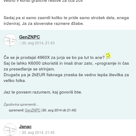
vedno v korist grafične rešitve za cca 20x
Sedaj pa si samo zasmili koliko te pride samo strošek dela, enega
inženiraj. Ja za slovenske razmere đžabe.
GenZNPC
::
30. avg 2014, 21:43
Če se je prodajal 4960X za jurja se bo pa tut to ane?
Saj če lahko K6000 izkoristiš in imaš dnar zato, +programje in čas
za presedlanje se strinjam.
Drugače pa je 2kEUR fisknega zneska še vedno lepša številka za
veliko folka.
Jaz te povsem razumem, kaj govoriš btw.
Zgodovina sprememb…
spremenil:
GenZNPC
(
30. avg 2014 ob 21:43
)
Janac
::
30. avg 2014, 21:45