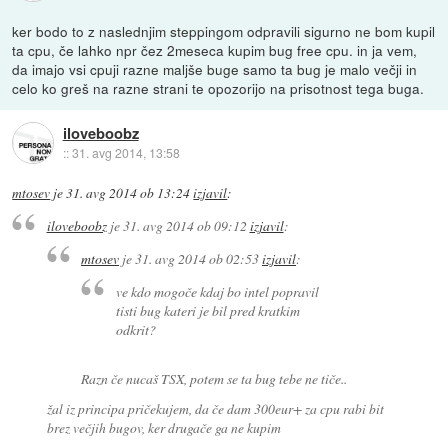
ker bodo to z naslednjim steppingom odpravili sigurno ne bom kupil
ta cpu, če lahko npr čez 2meseca kupim bug free cpu. in ja vem,
da imajo vsi cpuji razne maljše buge samo ta bug je malo večji in
celo ko greš na razne strani te opozorijo na prisotnost tega buga.
iloveboobz
::
31. avg 2014, 13:58
mtosev
je
31. avg 2014 ob 13:24
izjavil
:
iloveboobz
je
31. avg 2014 ob 09:12
izjavil
:
mtosev
je
31. avg 2014 ob 02:53
izjavil
:
ve kdo mogoče kdaj bo intel popravil
tisti bug kateri je bil pred kratkim
odkrit?
Razn če nucaš TSX, potem se ta bug tebe ne tiče..
žal iz principa pričekujem, da če dam 300eur+ za cpu rabi bit
brez večjih bugov, ker drugače ga ne kupim