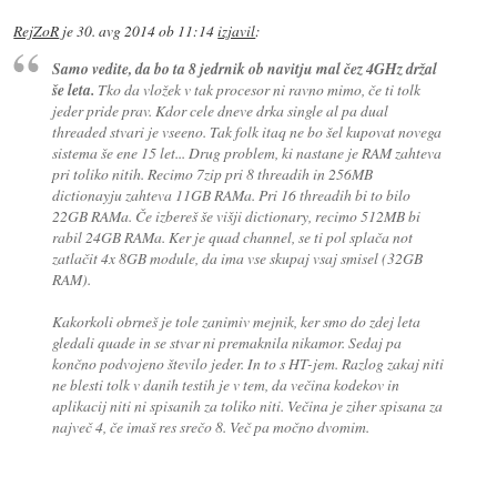
RejZoR
je
30. avg 2014 ob 11:14
izjavil
:
Samo vedite, da bo ta 8 jedrnik ob navitju mal čez 4GHz držal
še leta.
Tko da vložek v tak procesor ni ravno mimo, če ti tolk
jeder pride prav. Kdor cele dneve drka single al pa dual
threaded stvari je vseeno. Tak folk itaq ne bo šel kupovat novega
sistema še ene 15 let... Drug problem, ki nastane je RAM zahteva
pri toliko nitih. Recimo 7zip pri 8 threadih in 256MB
dictionayju zahteva 11GB RAMa. Pri 16 threadih bi to bilo
22GB RAMa. Če izbereš še višji dictionary, recimo 512MB bi
rabil 24GB RAMa. Ker je quad channel, se ti pol splača not
zatlačit 4x 8GB module, da ima vse skupaj vsaj smisel (32GB
RAM).
Kakorkoli obrneš je tole zanimiv mejnik, ker smo do zdej leta
gledali quade in se stvar ni premaknila nikamor. Sedaj pa
končno podvojeno število jeder. In to s HT-jem. Razlog zakaj niti
ne blesti tolk v danih testih je v tem, da večina kodekov in
aplikacij niti ni spisanih za toliko niti. Večina je ziher spisana za
največ 4, če imaš res srečo 8. Več pa močno dvomim.