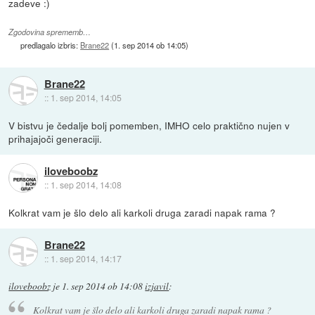
zadeve :)
Zgodovina sprememb…
predlagalo izbris:
Brane22
(
1. sep 2014 ob 14:05
)
Brane22
::
1. sep 2014, 14:05
V bistvu je čedalje bolj pomemben, IMHO celo praktično nujen v
prihajajoči generaciji.
iloveboobz
::
1. sep 2014, 14:08
Kolkrat vam je šlo delo ali karkoli druga zaradi napak rama ?
Brane22
::
1. sep 2014, 14:17
iloveboobz
je
1. sep 2014 ob 14:08
izjavil
:
Kolkrat vam je šlo delo ali karkoli druga zaradi napak rama ?