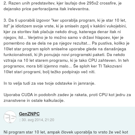
2. Razen unih predstavitev, kjer laufajo dve 295x2 crossfire, je
dejansko price perforacijama itak irelevantna.
3. Da ti uporabiš izgovor "ker uporablja program, ki je star 10 let,
itd" je idiotizem svoje vrste, ki je smiseln zgolj v kakšni vukojebini,
kjer za storitev itak plačuje nekdo drug, katerega denar itak ni
njegov, itd... Verjetno je to možno samo v državi hlapcev, kjer je
pomembno da se dela ne pa njegov rezultat... Pa pustiva, koliko je
10let star program sploh smiselne uporabe glede na današnjega
funkcionalnosti, ki jih ponujajo novi programski paketi. Da nekdo
vztraja na 10 let starem programu, ki je tako CPU zahteven. In teh
programov, mora biti izjemno malo... Še sploh ker TI Takozvani
10let stari programi, bolj težko podpirajo več niti.
In to velja tudi za vse tvoje odstavke in jamranje.
Uporaba CUDA in podobnih zadev je raketa, proti CPU kot jedru za
znanstvene in ostale kalkulacije.
GenZNPC
::
30. avg 2014, 21:20
Ni program star 10 let, ampak človek uporablja to vrsto že več kot