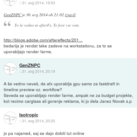
::
31. avg 2014, 19:53
GenZNPC
je
30. avg 2014 ob 21:02
izjavil
:
To še vedno ni afterFx. Te fore vse vem.
http://blogs.adobe.com/aftereffects/201...
bedarija je rendat take zadeve na workstationu, za to se
uporabljajo render farms.
GenZNPC
::
31. avg 2014, 20:19
A še vedno neveš, da afx uporablja gpu samo za fastdraft in
timeline preview oz. workflow?
Seveda se uporabljajo render farme, ampak ne za budget projekte,
kot recimo carglass ali gorenje reklama, ki jo dela Janez Novak s.p
Isotropic
::
31. avg 2014, 20:20
jo pa najameš, saj se dajo dobiti tut online