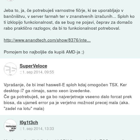
Jeba to, ja, če potrebuješ varnostne fičrje, ki se uporabljajo v
bančništvu, v server farmah ter v znanstvenih izračunih... Sploh ko
ti izklopijo funkcionalnost, da se bug ne pojavi, čeprav za domačo
rabo praktično razlogov, da bi to funkcionalnost potreboval.
http://www.anandtech.com/show/8376/inte...
Pomojem bo najboljše da kupiš AMD-ja ;)
SuperVeloce
::
1. sep 2014, 09:55
Vprašanje, če bi imel haswell-E sploh kdaj omogočen TSX. Ker
desktop i7 ga nimajo, samo xeon izvedenke.
Če ga potrebuješ, se ga bo najverjetneje vseeno dalo forcat prek
biosa, da ujameš error pa je verjetno možnost precej mala (aka.
"zadel na lotu" mala)
l0g1t3ch
::
1. sep 2014, 13:33