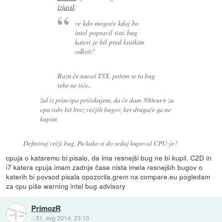
izjavil
:
ve kdo mogoče kdaj bo
intel popravil tisti bug
kateri je bil pred kratkim
odkrit?
Razn če nucaš TSX, potem se ta bug
tebe ne tiče..
žal iz principa pričekujem, da če dam 300eur+ za
cpu rabi bit brez večjih bugov, ker drugače ga ne
kupim
Definiraj večji bug. Pa kako si do sedaj kupoval CPU-je?
cpuja o kataremu bi pisalo, da ima resnejši bug ne bi kupil. C2D in
i7 katera cpuja imam zadnje čase nista imela resnejših bugov o
katerih bi povsod pisala opozorila.grem na compare.eu pogledam
za cpu piše warning intel bug advisory
PrimozR
::
31. avg 2014, 23:10