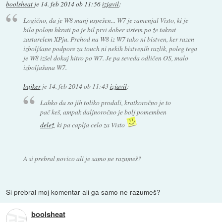
boolsheat
je
14. feb 2014 ob 11:56
izjavil
:
Logično, da je W8 manj uspešen... W7 je zamenjal Visto, ki je
bila polom hkrati pa je bil prvi dober sistem po že takrat
zastarelem XPju. Prehod na W8 iz W7 tako ni bistven, ker razen
izboljšane podpore za touch ni nekih bistvenih razlik, poleg tega
je W8 izšel dokaj hitro po W7. Je pa seveda odličen OS, malo
izboljašana W7.
bajker
je
14. feb 2014 ob 11:43
izjavil
:
Lahko da so jih toliko prodali, kratkoročno je to
pač keš, ampak daljnoročno je bolj pomemben
delež
, ki pa caplja celo za Visto
A si prebral novico ali je samo ne razumeš?
Si prebral moj komentar ali ga samo ne razumeš?
boolsheat