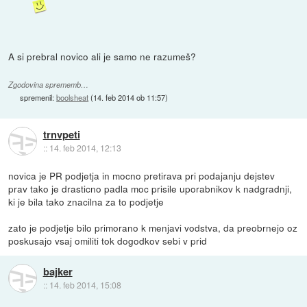
A si prebral novico ali je samo ne razumeš?
Zgodovina sprememb…
spremenil:
boolsheat
(
14. feb 2014 ob 11:57
)
trnvpeti
::
14. feb 2014, 12:13
novica je PR podjetja in mocno pretirava pri podajanju dejstev
prav tako je drasticno padla moc prisile uporabnikov k nadgradnji,
ki je bila tako znacilna za to podjetje
zato je podjetje bilo primorano k menjavi vodstva, da preobrnejo oz
poskusajo vsaj omiliti tok dogodkov sebi v prid
bajker
::
14. feb 2014, 15:08