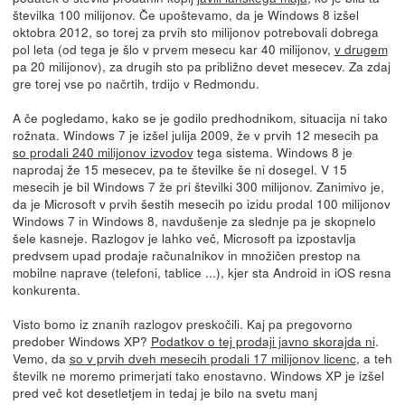
številka 100 milijonov. Če upoštevamo, da je Windows 8 izšel
oktobra 2012, so torej za prvih sto milijonov potrebovali dobrega
pol leta (od tega je šlo v prvem mesecu kar 40 milijonov,
v drugem
pa 20 milijonov), za drugih sto pa približno devet mesecev. Za zdaj
gre torej vse po načrtih, trdijo v Redmondu.
A če pogledamo, kako se je godilo predhodnikom, situacija ni tako
rožnata. Windows 7 je izšel julija 2009, že v prvih 12 mesecih pa
so prodali 240 milijonov izvodov
tega sistema. Windows 8 je
naprodaj že 15 mesecev, pa te številke še ni dosegel. V 15
mesecih je bil Windows 7 že pri številki 300 milijonov. Zanimivo je,
da je Microsoft v prvih šestih mesecih po izidu prodal 100 milijonov
Windows 7 in Windows 8, navdušenje za slednje pa je skopnelo
šele kasneje. Razlogov je lahko več, Microsoft pa izpostavlja
predvsem upad prodaje računalnikov in množičen prestop na
mobilne naprave (telefoni, tablice ...), kjer sta Android in iOS resna
konkurenta.
Visto bomo iz znanih razlogov preskočili. Kaj pa pregovorno
predober Windows XP?
Podatkov o tej prodaji javno skorajda ni
.
Vemo, da
so v prvih dveh mesecih prodali 17 milijonov licenc
, a teh
številk ne moremo primerjati tako enostavno. Windows XP je izšel
pred več kot desetletjem in tedaj je bilo na svetu manj