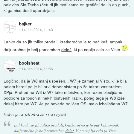
polovica Slo-Techa (četudi jih moti samo en grafični del in en gumb,
ki ga niso dosti uporabljali).
bajker
::
14. feb 2014, 11:43
Lahko da so jih toliko prodali, kratkoročno je to pač keš, ampak
daljnoročno je bolj pomemben
delež
, ki pa caplja celo za Visto
boolsheat
::
14. feb 2014, 11:56
Logično, da je W8 manj uspešen... W7 je zamenjal Visto, ki je bila
polom hkrati pa je bil prvi dober sistem po že takrat zastarelem
XPju. Prehod na W8 iz W7 tako ni bistven, ker razen izboljšane
podpore za touch ni nekih bistvenih razlik, poleg tega je W8 izšel
dokaj hitro po W7. Je pa seveda odličen OS, malo izboljašana W7.
bajker
je
14. feb 2014 ob 11:43
izjavil
:
Lahko da so jih toliko prodali, kratkoročno je to pač keš, ampak
daljnoročno je bolj pomemben
delež
, ki pa caplja celo za Visto