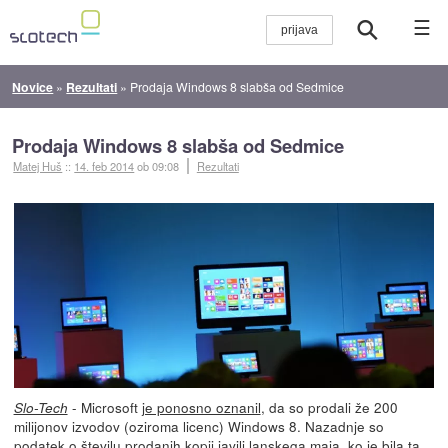
☰
Novice
»
Rezultati
»
Prodaja Windows 8 slabša od Sedmice
Prodaja Windows 8 slabša od Sedmice
Matej Huš
::
14. feb 2014
ob 09:08
Rezultati
- Microsoft
je ponosno oznanil
, da so prodali že 200
Slo-Tech
milijonov izvodov (oziroma licenc) Windows 8. Nazadnje so
podatek o številu prodanih kopij
javili lanskega maja
, ko je bila ta