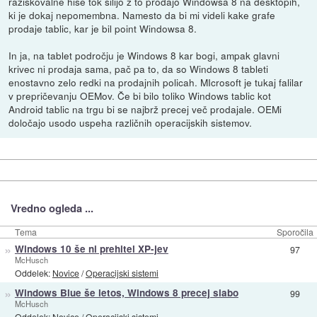
raziskovalne hiše tok silijo z to prodajo Windowsa 8 na desktopih,
ki je dokaj nepomembna. Namesto da bi mi videli kake grafe
prodaje tablic, kar je bil point Windowsa 8.
In ja, na tablet področju je Windows 8 kar bogi, ampak glavni
krivec ni prodaja sama, pač pa to, da so Windows 8 tableti
enostavno zelo redki na prodajnih policah. MIcrosoft je tukaj falilar
v prepričevanju OEMov. Če bi bilo toliko Windows tablic kot
Android tablic na trgu bi se najbrž precej več prodajale. OEMi
določajo usodo uspeha različnih operacijskih sistemov.
Vredno ogleda ...
Tema
Sporočila
»
Windows 10 še ni prehitel XP-jev
97
McHusch
Oddelek:
Novice
/
Operacijski sistemi
»
Windows Blue še letos, Windows 8 precej slabo
99
McHusch
Oddelek:
Novice
/
Operacijski sistemi