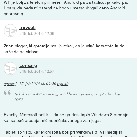
WP je bolj za telefon primeren, Android pa za tablico, ja kako pa.
Upam, da bedasti patenti ne bodo umetno dvigali ceno Android
napravam.
trnvpeti
::
15. feb 2014, 12:06
Znan bloger, ki spremlja ms, je rekel, da je win8 katastofa in da
kaže še na slabše
Lonsarg
::
15. feb 2014, 12:57
opeter
je
15. feb 2014 ob 09:26
izjavil
:
In kako stoji MS-ov delež pri tablicah v primerjavi z Android in
iOS?
Exactly! Microsoft boli k... da se na desktopih Windows 8 prodaja,
kot se pač prodaja, nič nepričakovanega za njega.
Tableti so tisto, kar Microsofta boli pri Windows 8! Vsi mediji in