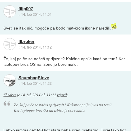
filip007
::
14. feb 2014, 11:01
Sveti se itak nič, mogoče pa bodo mat-krom ikone naredili.
flbroker
::
14. feb 2014, 11:12
Že, kaj pa če se nočeš sprijaznit? Kakšne opcije imaš po tem? Ker
laptopov brez OS na izbiro je bore malo.
ScumbagSteve
::
14. feb 2014, 11:23
flbroker
je
14. feb 2014 ob 11:12
izjavil
:
Že, kaj pa če se nočeš sprijaznit? Kakšne opcije imaš po tem?
Ker laptopov brez OS na izbiro je bore malo.
Lahko jamraš čez MS kot stara baba pred mlekarno. Torej tako kot