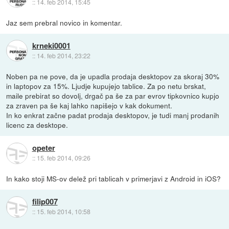
::
14. feb 2014, 15:45
Jaz sem prebral novico in komentar.
krneki0001
::
14. feb 2014, 23:22
Noben pa ne pove, da je upadla prodaja desktopov za skoraj 30%
in laptopov za 15%. Ljudje kupujejo tablice. Za po netu brskat,
maile prebirat so dovolj, drgač pa še za par evrov tipkovnico kupjo
za zraven pa še kaj lahko napišejo v kak dokument.
In ko enkrat začne padat prodaja desktopov, je tudi manj prodanih
licenc za desktope.
opeter
::
15. feb 2014, 09:26
In kako stoji MS-ov delež pri tablicah v primerjavi z Android in iOS?
filip007
::
15. feb 2014, 10:58