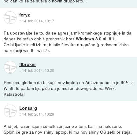
policah ko se že šušlja o novih drugo leto...
feryz
::
14. feb 2014, 10:17
Pa upoštevajte še to, da se agresija mikromehkega stopnjuje in da
danes že težko dobiš prenosnik brez
.
Windows 8.0 ali 8.1
Če bi ljudje imeli izbiro, bi bile številke drugačne (predvsem izbiro
na relaciji win 8 - win 7).
flbroker
::
14. feb 2014, 10:20
Resnica, gledam da bi kupil nov laptop na Amazonu pa jih je 90% z
Win8, tu pa tam kje piše da je možen downgrade na Win7.
Katastrofa!
Lonsarg
::
14. feb 2014, 10:29
And jet, razen izjem se folk sprijazne z tem, kar ima naloženo.
Sploh če gre za nov shiny laptop, ki mu nov shiny OS zelo pristaja.