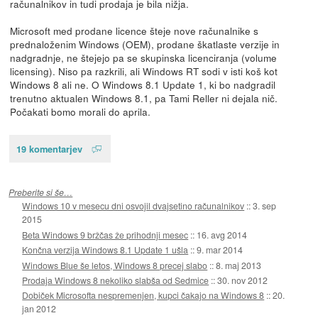
računalnikov in tudi prodaja je bila nižja.
Microsoft med prodane licence šteje nove računalnike s
prednaloženim Windows (OEM), prodane škatlaste verzije in
nadgradnje, ne štejejo pa se skupinska licenciranja (volume
licensing). Niso pa razkrili, ali Windows RT sodi v isti koš kot
Windows 8 ali ne. O Windows 8.1 Update 1, ki bo nadgradil
trenutno aktualen Windows 8.1, pa Tami Reller ni dejala nič.
Počakati bomo morali do aprila.
19 komentarjev
Preberite si še…
Windows 10 v mesecu dni osvojil dvajsetino računalnikov
::
3. sep
2015
Beta Windows 9 bržčas že prihodnji mesec
::
16. avg 2014
Končna verzija Windows 8.1 Update 1 ušla
::
9. mar 2014
Windows Blue še letos, Windows 8 precej slabo
::
8. maj 2013
Prodaja Windows 8 nekoliko slabša od Sedmice
::
30. nov 2012
Dobiček Microsofta nespremenjen, kupci čakajo na Windows 8
::
20.
jan 2012