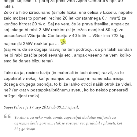
dolga, kaj šele 10 (torej za pridit v/do Alpha Centarui v npr. 40
letih).
Zelo na hitro izračunano (simple fizika, ena celica v Excelu, napake
zelo možne) to pomeni recimo 20 let konstantnega 0.1 m/s^2 za
končno hitrost 20 % c. Saj ne vem, če je prava številka, ampak za
kaj takega bi rabil 2 MW reaktor (ki je težak manj kot 80 kg) za
pospeševat VGerja do Centaurija v 40 letih ... VGer ima 722 kg,
najmanjši 2MW reaktor pa ...
(saj vem, da se dogaja razvoj na tem področju, da pri takih sondah
ne bi rabil zaščite proti sevanju etc., ampak vseeno ne vem, koliko
smo še danes blizu temu)
Tako da ja, recimo fuzija (in materiali in tech dovolj razvit, za to
zapakirat v nekaj, kar je manjše od igrišča) in namenska misija
dosega drugega osončja, to bi že lahko otroci naših otrok že videli,
ne? (enkrat v postapokaliptičnemu svetu, ko bo nekdo ponesreči
prižgal rijast radio).
SuperVeloce
je
17. sep 2013 ob 08:53
izjavil
:
To stane, za neko malo sondo zapravljat dodatne miljarde za
ogromne kesle goriva... Itak je voyager več pridobil s planeti, kot
bi z gorivom.