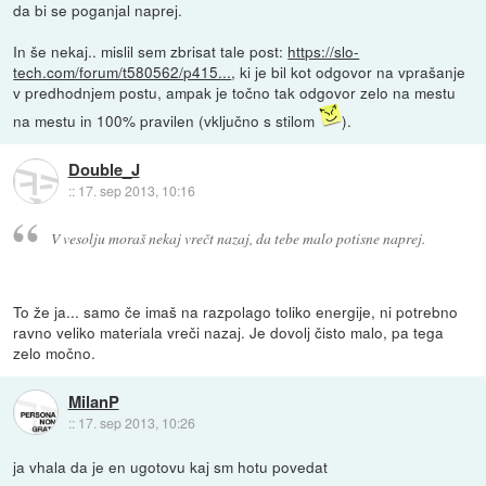
da bi se poganjal naprej.
In še nekaj.. mislil sem zbrisat tale post:
https://slo-
tech.com/forum/t580562/p415...
, ki je bil kot odgovor na vprašanje
v predhodnjem postu, ampak je točno tak odgovor zelo na mestu
na mestu in 100% pravilen (vključno s stilom
).
Double_J
::
17. sep 2013, 10:16
V vesolju moraš nekaj vrečt nazaj, da tebe malo potisne naprej.
To že ja... samo če imaš na razpolago toliko energije, ni potrebno
ravno veliko materiala vreči nazaj. Je dovolj čisto malo, pa tega
zelo močno.
MilanP
::
17. sep 2013, 10:26
ja vhala da je en ugotovu kaj sm hotu povedat