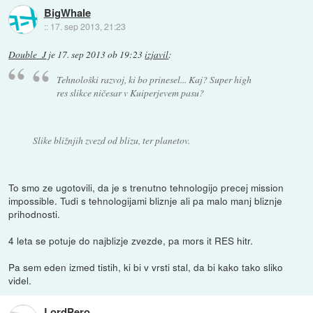
BigWhale
::
17. sep 2013, 21:23
Double_J
je
17. sep 2013 ob 19:23
izjavil
:
Tehnološki razvoj, ki bo prinesel... Kaj? Super high
res slikce ničesar v Kuiperjevem pasu?
Slike bližnjih zvezd od blizu, ter planetov.
To smo ze ugotovili, da je s trenutno tehnologijo precej mission
impossible. Tudi s tehnologijami bliznje ali pa malo manj bliznje
prihodnosti.
4 leta se potuje do najblizje zvezde, pa mors it RES hitr.
Pa sem eden izmed tistih, ki bi v vrsti stal, da bi kako tako sliko
videl.
LordPero