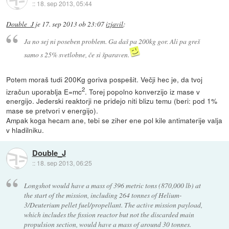
::
18. sep 2013, 05:44
Double_J
je
17. sep 2013 ob 23:07
izjavil
:
Ja no sej ni poseben problem. Ga daš pa 200kg gor. Ali pa greš
samo s 25% svetlobne, če si šparaven.
Potem moraš tudi 200Kg goriva pospešit. Večji hec je, da tvoj
2
izračun uporablja E=mc
. Torej popolno konverzijo iz mase v
energijo. Jederski reaktorji ne pridejo niti blizu temu (beri: pod 1%
mase se pretvori v energijo).
Ampak koga hecam ane, tebi se ziher ene pol kile antimaterije valja
v hladilniku.
Double_J
::
18. sep 2013, 06:25
Longshot would have a mass of 396 metric tons (870,000 lb) at
the start of the mission, including 264 tonnes of Helium-
3/Deuterium pellet fuel/propellant. The active mission payload,
which includes the fission reactor but not the discarded main
propulsion section, would have a mass of around 30 tonnes.