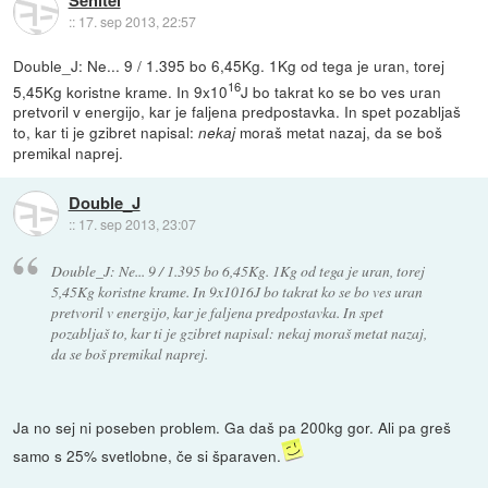
Senitel
::
17. sep 2013, 22:57
Double_J: Ne... 9 / 1.395 bo 6,45Kg. 1Kg od tega je uran, torej
16
5,45Kg koristne krame. In 9x10
J bo takrat ko se bo ves uran
pretvoril v energijo, kar je faljena predpostavka. In spet pozabljaš
to, kar ti je gzibret napisal:
moraš metat nazaj, da se boš
nekaj
premikal naprej.
Double_J
::
17. sep 2013, 23:07
Double_J: Ne... 9 / 1.395 bo 6,45Kg. 1Kg od tega je uran, torej
5,45Kg koristne krame. In 9x1016J bo takrat ko se bo ves uran
pretvoril v energijo, kar je faljena predpostavka. In spet
pozabljaš to, kar ti je gzibret napisal: nekaj moraš metat nazaj,
da se boš premikal naprej.
Ja no sej ni poseben problem. Ga daš pa 200kg gor. Ali pa greš
samo s 25% svetlobne, če si šparaven.