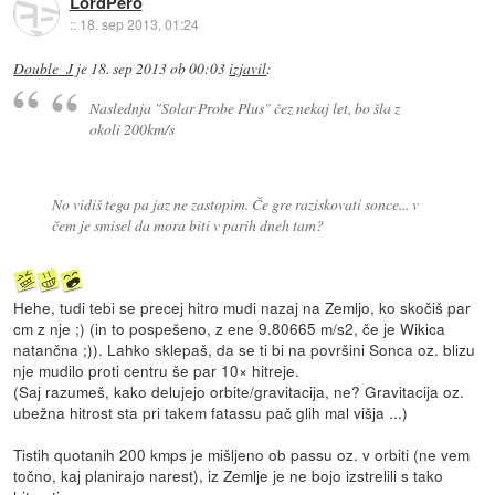
LordPero
::
18. sep 2013, 01:24
Double_J
je
18. sep 2013 ob 00:03
izjavil
:
Naslednja "Solar Probe Plus" čez nekaj let, bo šla z
okoli 200km/s
No vidiš tega pa jaz ne zastopim. Če gre raziskovati sonce... v
čem je smisel da mora biti v parih dneh tam?
Hehe, tudi tebi se precej hitro mudi nazaj na Zemljo, ko skočiš par
cm z nje ;) (in to pospešeno, z ene 9.80665 m/s2, če je Wikica
natančna ;)). Lahko sklepaš, da se ti bi na površini Sonca oz. blizu
nje mudilo proti centru še par 10× hitreje.
(Saj razumeš, kako delujejo orbite/gravitacija, ne? Gravitacija oz.
ubežna hitrost sta pri takem fatassu pač glih mal višja ...)
Tistih quotanih 200 kmps je mišljeno ob passu oz. v orbiti (ne vem
točno, kaj planirajo narest), iz Zemlje je ne bojo izstrelili s tako