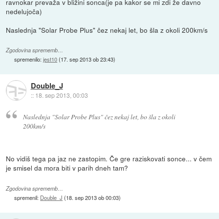
ravnokar prevaža v bližini sonca(je pa kakor se mi zdi že davno
nedelujoča)
Naslednja "Solar Probe Plus" čez nekaj let, bo šla z okoli 200km/s
Zgodovina sprememb…
spremenilo:
jest10
(
17. sep 2013 ob 23:43
)
Double_J
::
18. sep 2013, 00:03
Naslednja "Solar Probe Plus" čez nekaj let, bo šla z okoli
200km/s
No vidiš tega pa jaz ne zastopim. Če gre raziskovati sonce... v čem
je smisel da mora biti v parih dneh tam?
Zgodovina sprememb…
spremenil:
Double_J
(
18. sep 2013 ob 00:03
)