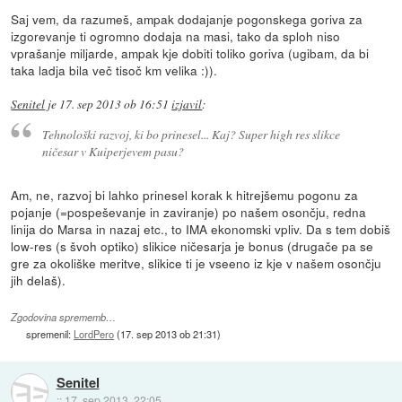
Saj vem, da razumeš, ampak dodajanje pogonskega goriva za
izgorevanje ti ogromno dodaja na masi, tako da sploh niso
vprašanje miljarde, ampak kje dobiti toliko goriva (ugibam, da bi
taka ladja bila več tisoč km velika :)).
Senitel
je
17. sep 2013 ob 16:51
izjavil
:
Tehnološki razvoj, ki bo prinesel... Kaj? Super high res slikce
ničesar v Kuiperjevem pasu?
Am, ne, razvoj bi lahko prinesel korak k hitrejšemu pogonu za
pojanje (=pospeševanje in zaviranje) po našem osončju, redna
linija do Marsa in nazaj etc., to IMA ekonomski vpliv. Da s tem dobiš
low-res (s švoh optiko) slikice ničesarja je bonus (drugače pa se
gre za okoliške meritve, slikice ti je vseeno iz kje v našem osončju
jih delaš).
Zgodovina sprememb…
spremenil:
LordPero
(
17. sep 2013 ob 21:31
)
Senitel
::
17. sep 2013, 22:05