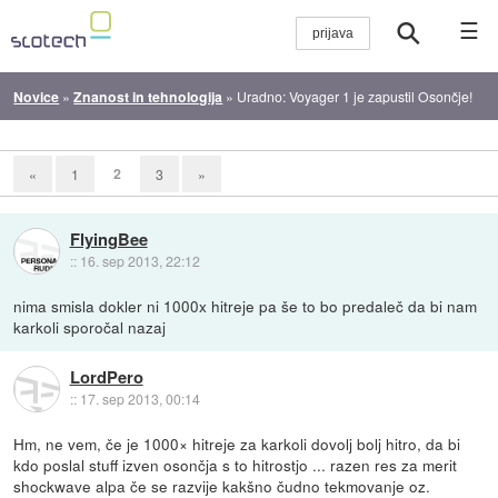
☰
Novice
»
Znanost in tehnologija
»
Uradno: Voyager 1 je zapustil Osončje!
2
«
1
3
»
FlyingBee
::
16. sep 2013, 22:12
nima smisla dokler ni 1000x hitreje pa še to bo predaleč da bi nam
karkoli sporočal nazaj
LordPero
::
17. sep 2013, 00:14
Hm, ne vem, če je 1000× hitreje za karkoli dovolj bolj hitro, da bi
kdo poslal stuff izven osončja s to hitrostjo ... razen res za merit
shockwave alpa če se razvije kakšno čudno tekmovanje oz.