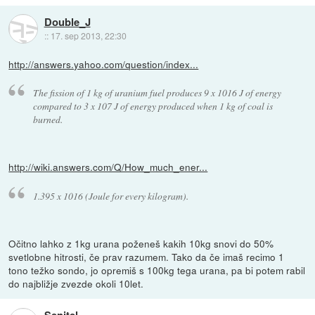
Double_J
::
17. sep 2013, 22:30
http://answers.yahoo.com/question/index...
The fission of 1 kg of uranium fuel produces 9 x 1016 J of energy
compared to 3 x 107 J of energy produced when 1 kg of coal is
burned.
http://wiki.answers.com/Q/How_much_ener...
1.395 x 1016 (Joule for every kilogram).
Očitno lahko z 1kg urana poženeš kakih 10kg snovi do 50%
svetlobne hitrosti, če prav razumem. Tako da če imaš recimo 1
tono težko sondo, jo opremiš s 100kg tega urana, pa bi potem rabil
do najbližje zvezde okoli 10let.