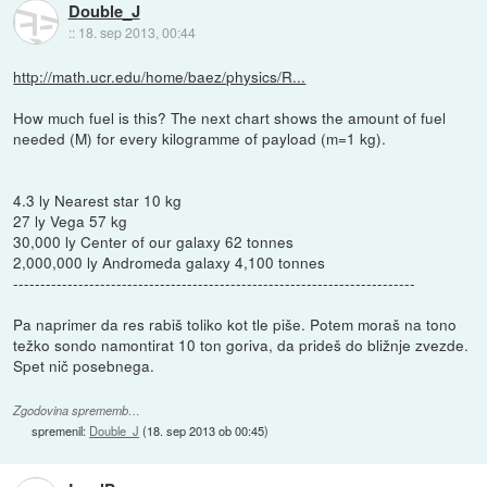
Double_J
::
18. sep 2013, 00:44
http://math.ucr.edu/home/baez/physics/R...
How much fuel is this? The next chart shows the amount of fuel
needed (M) for every kilogramme of payload (m=1 kg).
4.3 ly Nearest star 10 kg
27 ly Vega 57 kg
30,000 ly Center of our galaxy 62 tonnes
2,000,000 ly Andromeda galaxy 4,100 tonnes
--------------------------------------------------------------------------
Pa naprimer da res rabiš toliko kot tle piše. Potem moraš na tono
težko sondo namontirat 10 ton goriva, da prideš do bližnje zvezde.
Spet nič posebnega.
Zgodovina sprememb…
spremenil:
Double_J
(
18. sep 2013 ob 00:45
)