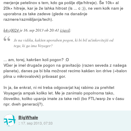
merjenje petelinov s tem, kdo ga pošlje dlje/hitreje). Še 10k× al
20k× hitreje, kar je že lahka hitrost (ls ... c ;)), ne vem kolk nam je
uporabna za take zadeve (glede na današnje
razmere/razmišljanja/tech).
k4vz0024
je
16. sep 2013 ob 20:41
izjavil
:
Je na vidiku, kakšen uporaben pogon, ki bi bil učinkovitejši od
tega, ki ga ima Voyager?
... am, torej, kakršen koli pogon? :D
VGer je imel drugače pogon na gravitacijo (razen seveda z našega
planeta), danes pa bi bila možnost recimo kakšen ion drive (=balon
plina u mikrovalovki) pršvasat gor.
In ja, še enkrat, ni mi treba odgovarjat kaj rabimo za prehitet
Voyagerja ampak koliko let. Me je zanimalo popolnoma tako,
človeško, koliko upanja imate za take reči (bo FTL/warp že v času
npr. dveh generacij?).
BigWhale
::
17. sep 2013, 07:33