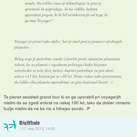
sondo. Na toliko časa se tehnologija že precej
spremeni in napreduje. Je na vidiku, kakšen
uporaben pogon, ki bi bil učinkovitejši od tega, ki
ga ima Voyager?
Voyager je prisel tako dalec, ker je imel precej pomoci od drugih
planetov.
Poleg tega je potrebno sonde izstreliti proti zunanjim planetom
takrat, ko so planeti v ugodnem polozaju (kako bizarno
astrolosko se tole slisi, hehe). Jupiter potrebuje za pot okoli
sonco ~11 let, Saturn pa ze ~30 let. Nista vedno tako poravnana,
da lahko oba planeta uporabimo za gravitational boost. :)
Ta planet assisted grand tour ki so ga uporabili pri voyagerjih
mislim da se zgodi enkrat na nekaj 100 let, tako da dokler nimamo
fuzije mislim da ne bo nic s hitrejso sondo. :P
BigWhale
::
17. sep 2013, 14:02