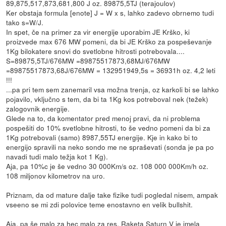
89,875,517,873,681,800 J oz. 89875,5TJ (terajoulov)
Ker obstaja formula [enote] J = W x s, lahko zadevo obrnemo tudi
tako s=W/J.
In spet, če na primer za vir energije uporabim JE Krško, ki
proizvede max 676 MW pomeni, da bi JE Krško za pospeševanje
1Kg bilokatere snovi do svetlobne hitrosti potrebovala....
S=89875,5TJ/676MW =89875517873,68MJ/676MW
=89875517873,68J/676MW = 132951949,5s = 36931h oz. 4,2 leti
!!!
...pa pri tem sem zanemaril vsa možna trenja, oz karkoli bi se lahko
pojavilo, vključno s tem, da bi ta 1Kg kos potreboval nek (težek)
zalogovnik energije.
Glede na to, da komentator pred menoj pravi, da ni problema
pospešiti do 10% svetlobne hitrosti, to še vedno pomeni da bi za
1Kg potrebovali (samo) 8987,55TJ energije. Kje in kako bi to
energijo spravili na neko sondo me ne spraševati (sonda je pa po
navadi tudi malo težja kot 1 Kg).
Aja, pa 10%c je še vedno 30 000Km/s oz. 108 000 000Km/h oz.
108 miljonov kilometrov na uro.
Priznam, da od mature dalje take fizike tudi pogledal nisem, ampak
vseeno se mi zdi polovice teme enostavno en velik bullshit.
Aja, pa še malo za hec malo za res. Raketa Saturn V je imela