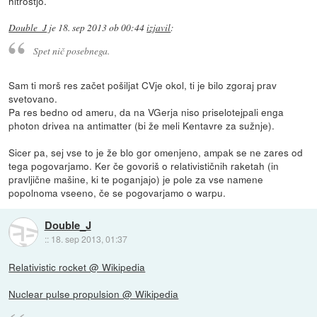
hitrostjo.
Double_J
je
18. sep 2013 ob 00:44
izjavil
:
Spet nič posebnega.
Sam ti morš res začet pošiljat CVje okol, ti je bilo zgoraj prav
svetovano.
Pa res bedno od ameru, da na VGerja niso priselotejpali enga
photon drivea na antimatter (bi že meli Kentavre za sužnje).
Sicer pa, sej vse to je že blo gor omenjeno, ampak se ne zares od
tega pogovarjamo. Ker če govoriš o relativističnih raketah (in
pravljične mašine, ki te poganjajo) je pole za vse namene
popolnoma vseeno, če se pogovarjamo o warpu.
Double_J
::
18. sep 2013, 01:37
Relativistic rocket @ Wikipedia
Nuclear pulse propulsion @ Wikipedia