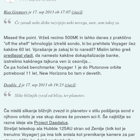
Rias Gremory
je
17. sep 2013 ob 17:07
izjavil
:
Če zaradi neke dirke razvijejo neki novega, sure, sem takoj za.
Missed the point. Vržeš recimo 500M€ in lahko danes z praktično
"off the shelf" tehnologijo iztreliš sondo, ki bo prehitela Voyager čez
kakšne 60 let. Vprašanje je zakaj bi to naredil? Mislim lahko greš
predlagat vladi
, da namesto kakšne dokapitalizacije banke,
izstrelimo kakšnega tajkuna ven iz osončja...
Če pa hočeš benchmarke: Voyager 1 je do Plutonove orbite
potreboval 11 let, New Horizons bo tam v devetih.
Double_J
je
17. sep 2013 ob 19:23
izjavil
:
Slike bližnjih zvezd od blizu, ter planetov.
Če misliš slikanje bližnjih zvezd in planetov v stilu pošiljanja sond v
njihovo orbito je vse skup danes še povsem sci-fi. Še najbližje so
razne ideje ala
Project Daedalus
.
Streljat teleskop ala Hubble 125AU stran od Zemlje (tolk kot je
trenutno Voyager) pa ima tolk smisla kot premikanje kamere za par
atomov bližje ko delaš portret bejbe.