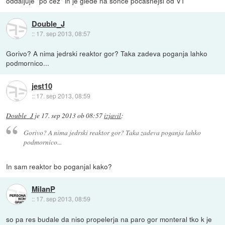
oddaljuje "po čez" in je glede na sonce počasnejši od V1
Double_J
::
17. sep 2013, 08:57
Gorivo? A nima jedrski reaktor gor? Taka zadeva poganja lahko
podmornico...
jest10
::
17. sep 2013, 08:59
Double_J
je
17. sep 2013 ob 08:57
izjavil
:
Gorivo? A nima jedrski reaktor gor? Taka zadeva poganja lahko
podmornico...
In sam reaktor bo poganjal kako?
MilanP
::
17. sep 2013, 08:59
so pa res budale da niso propelerja na paro gor monteral tko k je