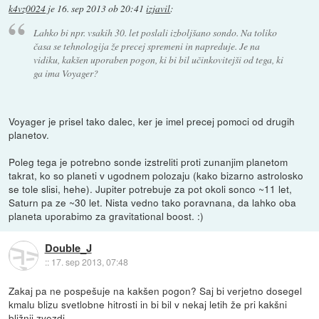
k4vz0024
je
16. sep 2013 ob 20:41
izjavil
:
Lahko bi npr. vsakih 30. let poslali izboljšano sondo. Na toliko
časa se tehnologija že precej spremeni in napreduje. Je na
vidiku, kakšen uporaben pogon, ki bi bil učinkovitejši od tega, ki
ga ima Voyager?
Voyager je prisel tako dalec, ker je imel precej pomoci od drugih
planetov.
Poleg tega je potrebno sonde izstreliti proti zunanjim planetom
takrat, ko so planeti v ugodnem polozaju (kako bizarno astrolosko
se tole slisi, hehe). Jupiter potrebuje za pot okoli sonco ~11 let,
Saturn pa ze ~30 let. Nista vedno tako poravnana, da lahko oba
planeta uporabimo za gravitational boost. :)
Double_J
::
17. sep 2013, 07:48
Zakaj pa ne pospešuje na kakšen pogon? Saj bi verjetno dosegel
kmalu blizu svetlobne hitrosti in bi bil v nekaj letih že pri kakšni
bližnji zvezdi.