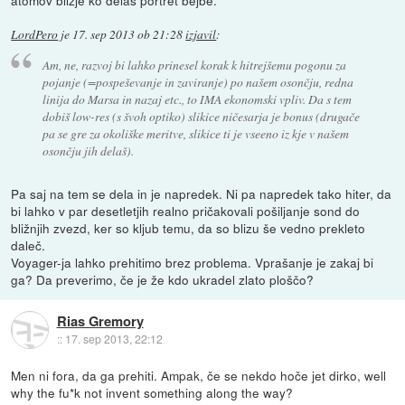
LordPero
je
17. sep 2013 ob 21:28
izjavil
:
Am, ne, razvoj bi lahko prinesel korak k hitrejšemu pogonu za
pojanje (=pospeševanje in zaviranje) po našem osončju, redna
linija do Marsa in nazaj etc., to IMA ekonomski vpliv. Da s tem
dobiš low-res (s švoh optiko) slikice ničesarja je bonus (drugače
pa se gre za okoliške meritve, slikice ti je vseeno iz kje v našem
osončju jih delaš).
Pa saj na tem se dela in je napredek. Ni pa napredek tako hiter, da
bi lahko v par desetletjih realno pričakovali pošiljanje sond do
bližnjih zvezd, ker so kljub temu, da so blizu še vedno prekleto
daleč.
Voyager-ja lahko prehitimo brez problema. Vprašanje je zakaj bi
ga? Da preverimo, če je že kdo ukradel zlato ploščo?
Rias Gremory
::
17. sep 2013, 22:12
Men ni fora, da ga prehiti. Ampak, če se nekdo hoče jet dirko, well
why the fu*k not invent something along the way?