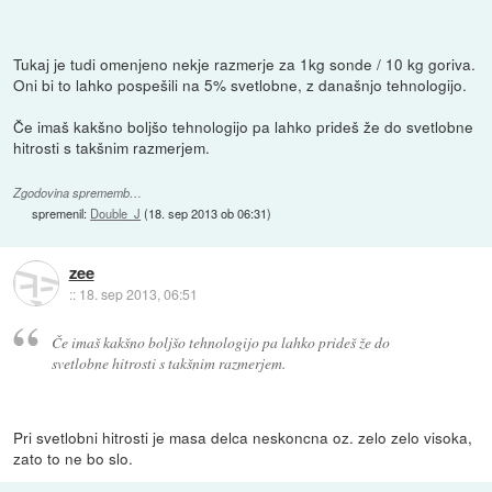
Tukaj je tudi omenjeno nekje razmerje za 1kg sonde / 10 kg goriva.
Oni bi to lahko pospešili na 5% svetlobne, z današnjo tehnologijo.
Če imaš kakšno boljšo tehnologijo pa lahko prideš že do svetlobne
hitrosti s takšnim razmerjem.
Zgodovina sprememb…
spremenil:
Double_J
(
18. sep 2013 ob 06:31
)
zee
::
18. sep 2013, 06:51
Če imaš kakšno boljšo tehnologijo pa lahko prideš že do
svetlobne hitrosti s takšnim razmerjem.
Pri svetlobni hitrosti je masa delca neskoncna oz. zelo zelo visoka,
zato to ne bo slo.