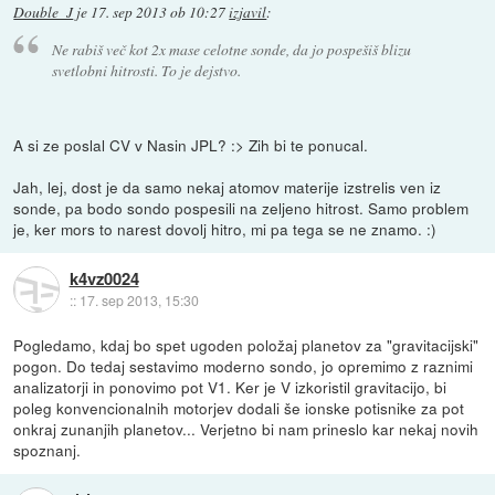
Double_J
je
17. sep 2013 ob 10:27
izjavil
:
Ne rabiš več kot 2x mase celotne sonde, da jo pospešiš blizu
svetlobni hitrosti. To je dejstvo.
A si ze poslal CV v Nasin JPL? :> Zih bi te ponucal.
Jah, lej, dost je da samo nekaj atomov materije izstrelis ven iz
sonde, pa bodo sondo pospesili na zeljeno hitrost. Samo problem
je, ker mors to narest dovolj hitro, mi pa tega se ne znamo. :)
k4vz0024
::
17. sep 2013, 15:30
Pogledamo, kdaj bo spet ugoden položaj planetov za "gravitacijski"
pogon. Do tedaj sestavimo moderno sondo, jo opremimo z raznimi
analizatorji in ponovimo pot V1. Ker je V izkoristil gravitacijo, bi
poleg konvencionalnih motorjev dodali še ionske potisnike za pot
onkraj zunanjih planetov... Verjetno bi nam prineslo kar nekaj novih
spoznanj.