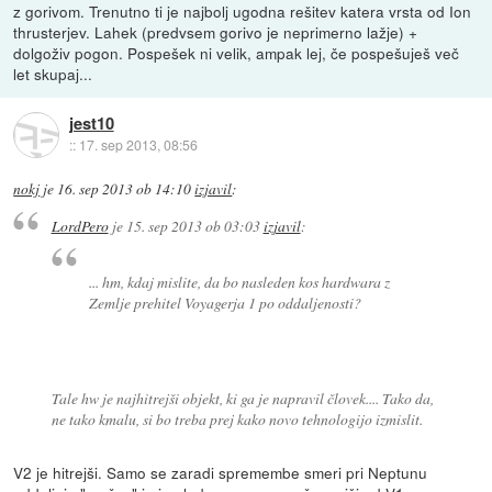
z gorivom. Trenutno ti je najbolj ugodna rešitev katera vrsta od Ion
thrusterjev. Lahek (predvsem gorivo je neprimerno lažje) +
dolgoživ pogon. Pospešek ni velik, ampak lej, če pospešuješ več
let skupaj...
jest10
::
17. sep 2013, 08:56
nokj
je
16. sep 2013 ob 14:10
izjavil
:
LordPero
je
15. sep 2013 ob 03:03
izjavil
:
... hm, kdaj mislite, da bo nasleden kos hardwara z
Zemlje prehitel Voyagerja 1 po oddaljenosti?
Tale hw je najhitrejši objekt, ki ga je napravil človek.... Tako da,
ne tako kmalu, si bo treba prej kako novo tehnologijo izmislit.
V2 je hitrejši. Samo se zaradi spremembe smeri pri Neptunu