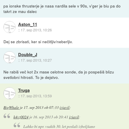
pa ionske thrusterje je nasa nardila sele v 90s, v'ger je biu pa do
takrt ze mau dalec
Aston_11
::
17. sep 2013, 10:26
Dej se zbrisati, ker si nečitljiv/neberljiv.
Double_J
::
17. sep 2013, 10:27
Ne rabiš več kot 2x mase celotne sonde, da jo pospešiš blizu
svetlobni hitrosti. To je dejstvo.
Truga
::
17. sep 2013, 13:59
BigWhale
je
17. sep 2013 ob 07:33
izjavil
:
k4vz0024
je
16. sep 2013 ob 20:41
izjavil
:
Lahko bi npr. vsakih 30. let poslali izboljšano