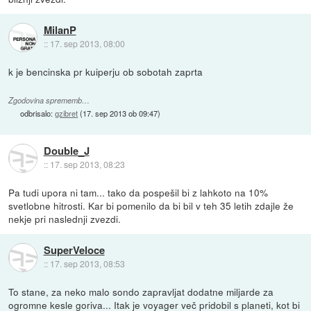
MilanP
::
17. sep 2013, 08:00
k je bencinska pr kuiperju ob sobotah zaprta
Zgodovina sprememb…
odbrisalo:
gzibret
(
17. sep 2013 ob 09:47
)
Double_J
::
17. sep 2013, 08:23
Pa tudi upora ni tam... tako da pospešil bi z lahkoto na 10%
svetlobne hitrosti. Kar bi pomenilo da bi bil v teh 35 letih zdajle že
nekje pri naslednji zvezdi.
SuperVeloce
::
17. sep 2013, 08:53
To stane, za neko malo sondo zapravljat dodatne miljarde za
ogromne kesle goriva... Itak je voyager več pridobil s planeti, kot bi