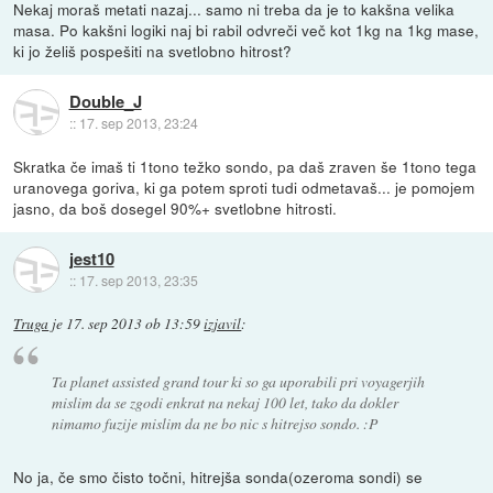
Nekaj moraš metati nazaj... samo ni treba da je to kakšna velika
masa. Po kakšni logiki naj bi rabil odvreči več kot 1kg na 1kg mase,
ki jo želiš pospešiti na svetlobno hitrost?
Double_J
::
17. sep 2013, 23:24
Skratka če imaš ti 1tono težko sondo, pa daš zraven še 1tono tega
uranovega goriva, ki ga potem sproti tudi odmetavaš... je pomojem
jasno, da boš dosegel 90%+ svetlobne hitrosti.
jest10
::
17. sep 2013, 23:35
Truga
je
17. sep 2013 ob 13:59
izjavil
:
Ta planet assisted grand tour ki so ga uporabili pri voyagerjih
mislim da se zgodi enkrat na nekaj 100 let, tako da dokler
nimamo fuzije mislim da ne bo nic s hitrejso sondo. :P
No ja, če smo čisto točni, hitrejša sonda(ozeroma sondi) se