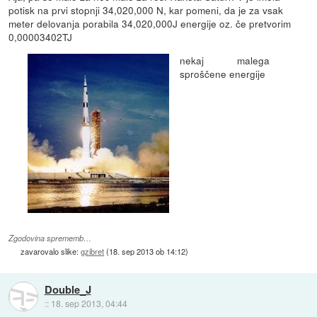
potisk na prvi stopnji 34,020,000 N, kar pomeni, da je za vsak
meter delovanja porabila 34,020,000J energije oz. če pretvorim
0,00003402TJ
nekaj malega
sproščene energije
Zgodovina sprememb…
zavarovalo slike:
gzibret
(
18. sep 2013 ob 14:12
)
Double_J
::
18. sep 2013, 04:44