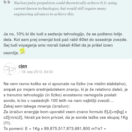
Nuclear pulse propulsion could theoretically achieve 0.1c using
current known technologies, but would still require many
engineering advances to achieve this.
Ja no, 10% bi šlo tudi s sedanjo tehnologijo, če se pošteno lotijo
dela. Kot sem prej omenjal boš pač rabil 40let do sosednje zvezde.
Sej tudi voyagerja smo morali čakati 40let da je prišel izven
osončja.
cjen
::
18. sep 2013, 04:03
Ne vem ravno koliko se vi spoznate na fiziko (ne mislim slabšalno),
ampak po mojem srednješolskem znanju, ki je že relativno daleč, je
s trenutno tehnologijo (in fiziko) enostavno nemogoče poslati
sondo, ki bo v naslednjih 100 letih na nam najbližji zvezdi....
Zakaj sem takega mnenja (izračun):
Za izračun energije bom uporabil vsem znano formulo E[J]=m[kg] x
c2[(m/s)2], hkrati pa bom privzel, da je sonda težka vse skupaj 1Kg
(!!!).
To pomeni: E = 1Kg x 89,875,517,873,681,800 m?/s? =