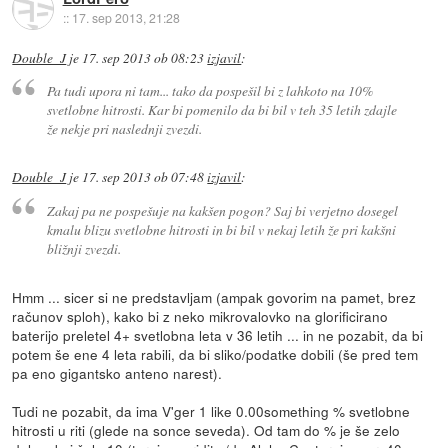
::
17. sep 2013, 21:28
Double_J
je
17. sep 2013 ob 08:23
izjavil
:
Pa tudi upora ni tam... tako da pospešil bi z lahkoto na 10%
svetlobne hitrosti. Kar bi pomenilo da bi bil v teh 35 letih zdajle
že nekje pri naslednji zvezdi.
Double_J
je
17. sep 2013 ob 07:48
izjavil
:
Zakaj pa ne pospešuje na kakšen pogon? Saj bi verjetno dosegel
kmalu blizu svetlobne hitrosti in bi bil v nekaj letih že pri kakšni
bližnji zvezdi.
Hmm ... sicer si ne predstavljam (ampak govorim na pamet, brez
računov sploh), kako bi z neko mikrovalovko na glorificirano
baterijo preletel 4+ svetlobna leta v 36 letih ... in ne pozabit, da bi
potem še ene 4 leta rabili, da bi sliko/podatke dobili (še pred tem
pa eno gigantsko anteno narest).
Tudi ne pozabit, da ima V'ger 1 like 0.00something % svetlobne
hitrosti u riti (glede na sonce seveda). Od tam do % je še zelo