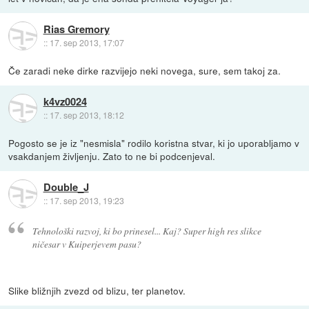
Rias Gremory
::
17. sep 2013, 17:07
Če zaradi neke dirke razvijejo neki novega, sure, sem takoj za.
k4vz0024
::
17. sep 2013, 18:12
Pogosto se je iz "nesmisla" rodilo koristna stvar, ki jo uporabljamo v
vsakdanjem življenju. Zato to ne bi podcenjeval.
Double_J
::
17. sep 2013, 19:23
Tehnološki razvoj, ki bo prinesel... Kaj? Super high res slikce
ničesar v Kuiperjevem pasu?
Slike bližnjih zvezd od blizu, ter planetov.