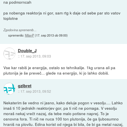
na podmorncah
pa nobenga reaktorja ni gor, sam rtg k daje od sebe par sto vatov
toplotne
Zgodovina sprememb…
spremenilo:
MilanP
(
17. sep 2013 ob 09:00
)
Double_J
::
17. sep 2013, 09:03
Vse kar rabiš je energija, ostalo so tehnikalije. 1kg urana ali pa
plutonija je še preveč... glede na energijo, ki jo lahko dobiš.
gzibret
::
17. sep 2013, 09:52
Nekaterim še vedno ni jasno, kako deluje pogon v vesolju.... Lahko
imaš ti 10 jedrskih reaktorjev gor, pa ti nič ne pomaga. V vesolju
moraš nekaj vrečt nazaj, da tebe malo potisne naprej. To je
osnovna fora. Ti nič ne nuca 100 ton plutonija, če ga ljubosumno
hraniš na plovilu. Edina korist od njega bi bila, če bi ga metal nazaj,