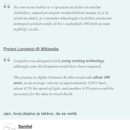
Ne vem ravno koliko se vi spoznate na fiziko (ne mislim
slabšalno), ampak po mojem srednješolskem znanju, ki je že
relativno daleč, je s trenutno tehnologijo (in fiziko) enostavno
nemogoče poslati sondo, ki bo v naslednjih 100 letih na nam
najbližji zvezdi....
Project Longshot @ Wikipedia
Longshot was designed solely
using existing technology
,
although some development would have been required.
The journey to Alpha Centauri B orbit would take
about 100
years
, at an average velocity of approximately 13411 km/s,
about 4.5% the speed of light, and another 4.39 years would be
necessary for the data to reach Earth.
cjen, torej dejstvo je takšno, da se motiš.
Senitel