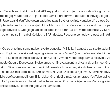
 Precej hitro bi lahko blokirali API key (žeton), ki je
nujen za uporabo
Googlovih sto
reč pogoj za uporabo API-ja), bodisi zavoljo protipravne uporabe njihovega logotip
ati. Uporabniki YouTube downloaderjev (zlasti python skripte
youtube-dl
) gotovo že
ripte še kar redno posodabljati. Ali je Microsoft to že predvidel, bo vidno kmalu, v 
oglo privoščiti. Google je lani poleti popularni strani za pretvorbo posnetkov v M
, potem pa so jim začeli še blokirati API dostop. Podobno so nedavno
odstranili A
. Če se omejimo samo na bolj sveže dogodke: MS je lani avgustra za sveže izdan
in drugi ponudniki spletnega oglaševanja ne bi "smeli" (vsaj načeloma) slediti med
n", s katerimi so hoteli pokazati, da Google z vašo zasebnostjo ravna kot svinja z
namesto Google Docs/Apps. Nekje vmes je njihova patentna divizija sklenila lice
ako z "liceniranjem neimenovanih Microsoftovih patentov, ki so kršeni v izvorni ko
 ali do 3.5 milijarde letno. Skratka več, kot zasluži celotna njihova WP8/Nokia divi
icrosoftovem mobilnem IE-ju, dokončno izločilo možnost priprave YouTube aplika
d Evropsko Komisijo. Ta tekma bo še zanimiva. Google je izjemno močan v oglašev
sarniške rešitve. Redmond gotovo ni navdušen.