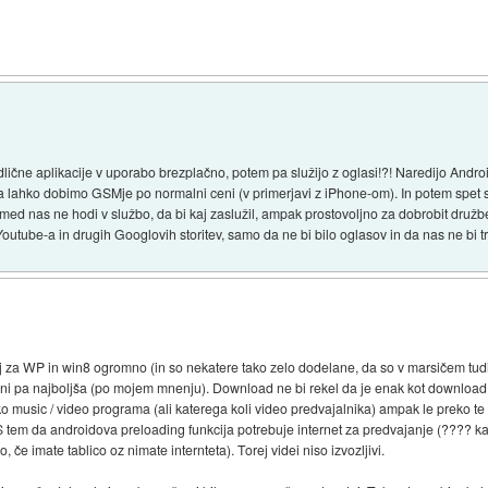
čne aplikacije v uporabo brezplačno, potem pa služijo z oglasi!?! Naredijo Androi
a lahko dobimo GSMje po normalni ceni (v primerjavi z iPhone-om). In potem spet slu
zmed nas ne hodi v službo, da bi kaj zaslužil, ampak prostovoljno za dobrobit družbe
tube-a in drugih Googlovih storitev, samo da ne bi bilo oglasov in da nas ne bi tr
ij za WP in win8 ogromno (in so nekatere tako zelo dodelane, da so v marsičem tudi
a, ni pa najboljša (po mojem mnenju). Download ne bi rekel da je enak kot downloa
reko music / video programa (ali katerega koli video predvajalnika) ampak le preko te
 S tem da androidova preloading funkcija potrebuje internet za predvajanje (???? ka
e imate tablico oz nimate internteta). Torej videi niso izvozljivi.