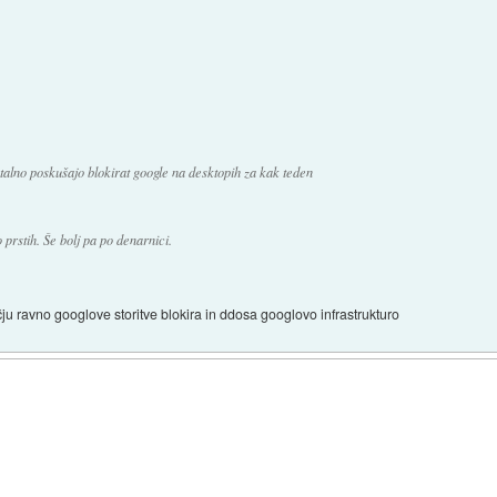
lno poskušajo blokirat google na desktopih za kak teden
 prstih. Še bolj pa po denarnici.
čju ravno googlove storitve blokira in ddosa googlovo infrastrukturo