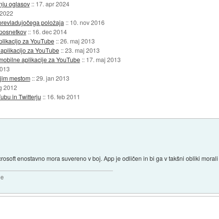
anju oglasov
::
17. apr 2024
 2022
 prevladujočega položaja
::
10. nov 2016
posnetkov
::
16. dec 2014
aplikacijo za YouTube
::
26. maj 2013
 aplikacijo za YouTube
::
23. maj 2013
mobilne aplikacije za YouTube
::
17. maj 2013
2013
tjim mestom
::
29. jan 2013
g 2012
bu in Twitterju
::
16. feb 2011
crosoft enostavno mora suvereno v boj. App je odličen in bi ga v takšni obliki morali
2e