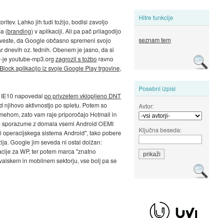
Hitre funkcije
ritev. Lahko jih tudi tožijo, bodisi zavoljo
a (
branding
) v aplikaciji. Ali pa pač prilagodijo
seznam tem
 veste, da Google občasno spremeni svojo
par dnevih oz. tednih. Obenem je jasno, da si
P3-je youtube-mp3.org
zagrozil s tožbo
ravno
dBlock aplikacijo iz svoje Google Play trgovine
,
Posebni izpisi
i IE10 napovedal
po privzetem vklopljeno DNT
 njihovo aktivnostjo po spletu. Potem so
Avtor:
 mehom, zato vam raje priporočajo Hotmail in
nčne sporazume z domala vsemi Android OEMI
Ključna beseda:
di operacijskega sistema Android", tako pobere
zija. Google jim seveda ni ostal dolžan:
cije za WP, ter potem marca "znatno
alskem in mobilnem sektorju, vse bolj pa se