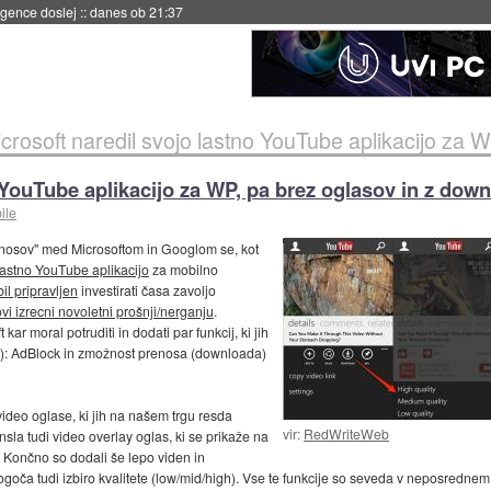
 umetne inteligence
::
danes ob 21:23
crosoft naredil svojo lastno YouTube aplikacijo za WP, pa bre
o YouTube aplikacijo za WP, pa brez oglasov in z d
ile
nosov" med Microsoftom in Googlom se, kot
lastno YouTube aplikacijo
za mobilno
bil pripravljen
investirati časa zavoljo
vi izrecni novoletni prošnji/nerganju
.
 kar moral potruditi in dodati par funkcij, ki jih
biti): AdBlock in zmožnost prenosa (downloada)
 video oglase, ki jih na našem trgu resda
vir:
RedWriteWeb
sla tudi video overlay oglas, ki se prikaže na
 Končno so dodali še lepo viden in
ogoča tudi izbiro kvalitete (low/mid/high). Vse te funkcije so seveda v neposrednem