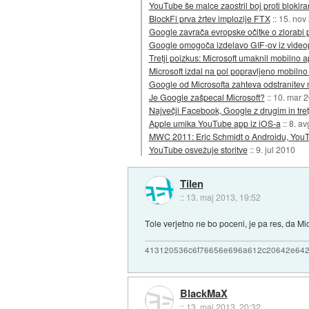
YouTube še malce zaostril boj proti blokir
BlockFi prva žrtev implozije FTX
::
15. nov
Google zavrača evropske očitke o zlorabi
Google omogoča izdelavo GIF-ov iz video
Tretji poizkus: Microsoft umaknil mobilno 
Microsoft izdal na pol popravljeno mobilno
Google od Microsofta zahteva odstranitev 
Je Google zašpecal Microsoft?
::
10. mar 
Največji Facebook, Google z drugim in tre
Apple umika YouTube app iz iOS-a
::
8. av
MWC 2011: Eric Schmidt o Androidu, YouTu
YouTube osvežuje storitve
::
9. jul 2010
Tilen
::
13. maj 2013, 19:52
Tole verjetno ne bo poceni, je pa res, da Mi
413120536c6f76656e696a612c20642e64
BlackMaX
::
13. maj 2013, 20:32