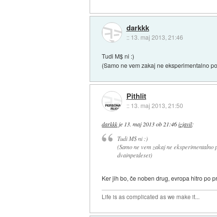
darkkk
::
13. maj 2013, 21:46
Tudi M$ ni :)
(Samo ne vem zakaj ne eksperimentalno posk
Pithlit
::
13. maj 2013, 21:50
darkkk
je
13. maj 2013 ob 21:46
izjavil
:
Tudi M$ ni :)
(Samo ne vem zakaj ne eksperimentalno po
dvainpetdeset)
Ker jih bo, če noben drug, evropa hitro po pr
Life is as complicated as we make it...