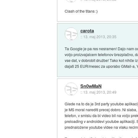
Clash of the titans :)
carota
::
13. maj 2013, 20:35
Ta Google je pa res nesramen! Dajo nam odli
voljo proizvajalcem telefonov brezplačno, d
vse dat, v dobrobit družbe! Tako kot nihče i
dajati 25 EUR/mesec za uporabo GMail-a, You
Sn0wMaN
::
13. maj 2013, 20:49
Glede na to da je 3rd party youtube aplikac
je MS moral narediti precej dobro. Ni slab
telefon, v smislu da bi video bil na voljo p
preloading v androidevi youtube aplikaciji.
prednaložene youtube videe na vlaku recimo, č