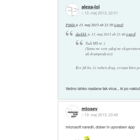
alexa-lol
::
13. maj 2013, 22:01
Pithlit
je
13. maj 2013 ob 21:50
izjavil
:
darkkk
je
13. maj 2013 ob 21:46
izjavil
:
Tudi M$ ni :)
(Samo ne vem zakaj ne eksperimenta
ali dvainpetdeset)
Ker jih bo, če noben drug, evropa hitro po
Vedno lahko nastane tak virus... ki po naklu
mtosev
::
13. maj 2013, 23:45
microsoft naredil, dober in uporaben app