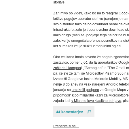
storitve.
Zanimivo bo videti, kako bo na to reagiral Google.
kršitve pogojev uporabe storitve (sprejem je nam
svojo storitev, tako da bo download nehal delov
infrastrukturo, zato je treba tovrstne download sk
kako drugo (manjše) podjetje tega najbrž ne bi m
zato, ker je omogočala prenos posnetkov na disk
ker si res res želijo služiti z mobilnimi oglasi.
Oba velikana imata seveda že bogato zgodovino
zastavico
, pomenujoč, da IE uporabnikov Google 
zaštartali kampaniji
"Scroogled" in "The Gmail ma
pa, če ste že tam, še Microsoftov Pisarno 365 
izvzemši Googlovo lastno Motorolo Mobility. MS t
nekje 8 dolarjev
na vsak narejeni Android telefon,
januarja so
umaknili podporo
za Google Maps v M
pripomogli" k
polmilijardni kazni
za Microsoft pre
zajeda tudi
v Microsoftovo klasično trdnjavo
, pi
44 komentarjev
Preberite si še…