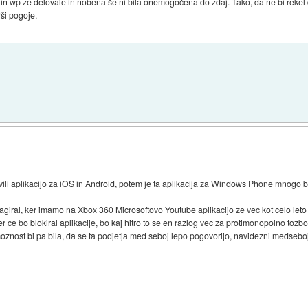
8 in wp že delovale in nobena še ni bila onemogočena do zdaj. Tako, da ne bi reke
rši pogoje.
ili aplikacijo za iOS in Android, potem je ta aplikacija za Windows Phone mnogo b
agiral, ker imamo na Xbox 360 Microsoftovo Youtube aplikacijo ze vec kot celo leto
er ce bo blokiral aplikacije, bo kaj hitro to se en razlog vec za protimonopolno tozb
znost bi pa bila, da se ta podjetja med seboj lepo pogovorijo, navidezni medseboj