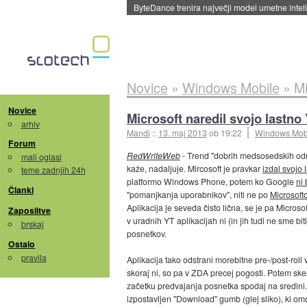
Spletne strani začele streči oglase za agente
Novice
»
Windows Mobile
»
Mi
Novice
Microsoft naredil svojo lastn
arhiv
Mandi
::
13. maj 2013
ob 19:22
Windows Mob
Forum
RedWriteWeb
- Trend "dobrih medsosedskih od
mali oglasi
kaže, nadaljuje. Mircosoft je pravkar
izdal svojo 
teme zadnjih 24h
platformo Windows Phone, potem ko Google
ni 
Članki
"pomanjkanja uporabnikov", niti ne po
Microsofto
Aplikacija je seveda čisto lična, se je pa Microsoft
Zaposlitve
v uradnih YT aplikacijah ni (in jih tudi ne sme 
brskaj
posnetkov.
Ostalo
pravila
Aplikacija tako odstrani morebitne pre-/post-roll
skoraj ni, so pa v ZDA precej pogosti. Potem sken
začetku predvajanja posnetka spodaj na sredini.
izpostavljen "Download" gumb (glej sliko), ki om