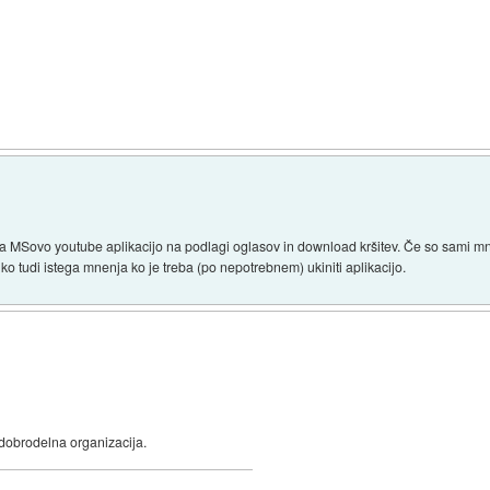
ira MSovo youtube aplikacijo na podlagi oglasov in download kršitev. Če so sami mne
ahko tudi istega mnenja ko je treba (po nepotrebnem) ukiniti aplikacijo.
 dobrodelna organizacija.