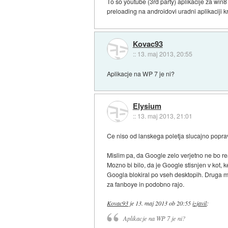
To so youtube (3rd party) aplikacije za win
preloading na androidovi uradni aplikaciji k
Kovac93
::
13. maj 2013, 20:55
Aplikacje na WP 7 je ni?
Elysium
::
13. maj 2013, 21:01
Ce niso od lanskega poletja slucajno poprav
Mislim pa, da Google zelo verjetno ne bo re
Mozno bi bilo, da je Google stisnjen v kot, k
Googla blokiral po vseh desktopih. Druga mo
za fanboye in podobno rajo.
Kovac93
je
13. maj 2013 ob 20:55
izjavil
:
Aplikacje na WP 7 je ni?