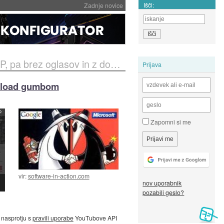
Išči:
Zadnje novice
z oglasov in z download gumbom
Prijava
ownload gumbom
Zapomni si me
vir:
software-in-action.com
nov uporabnik
pozabili geslo?
 nasprotju s
pravili uporabe
YouTubove API