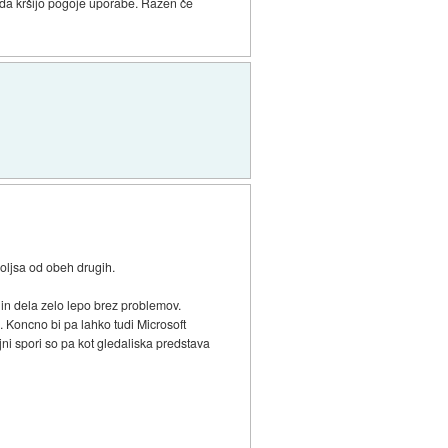
l da kršijo pogoje uporabe. Razen če
oljsa od obeh drugih.
 in dela zelo lepo brez problemov.
o. Koncno bi pa lahko tudi Microsoft
ni spori so pa kot gledaliska predstava