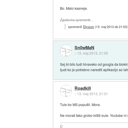
Bo. Malo kasneje.
Zgodovina sprememb…
spremenil:
Elysium
(
13. maj 2013 ob 21:03
)
Sn0wMaN
::
13. maj 2013, 21:05
Sej bi bilo tudi hinavsko od googla da blok
ljudi ko je potrebno narediti aplikacijo so l
Roadkill
::
13. maj 2013, 21:31
Tule bo MS popušil. Mora.
Ne moraš tako grobo kršiti eule. Youtube ni
Ü