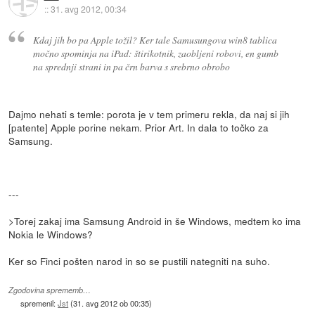
::
31. avg 2012, 00:34
Kdaj jih bo pa Apple tožil? Ker tale Samusungova win8 tablica
močno spominja na iPad: štirikotnik, zaobljeni robovi, en gumb
na sprednji strani in pa črn barva s srebrno obrobo
Dajmo nehati s temle: porota je v tem primeru rekla, da naj si jih
[patente] Apple porine nekam. Prior Art. In dala to točko za
Samsung.
---
>Torej zakaj ima Samsung Android in še Windows, medtem ko ima
Nokia le Windows?
Ker so Finci pošten narod in so se pustili nategniti na suho.
Zgodovina sprememb…
spremenil:
Jst
(
31. avg 2012 ob 00:35
)