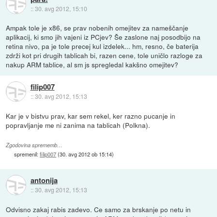
::
30. avg 2012, 15:10
Ampak tole je x86, se prav nobenih omejitev za nameščanje
aplikacij, ki smo jih vajeni iz PCjev? Še zaslone naj posodbijo na
retina nivo, pa je tole precej kul izdelek... hm, resno, če baterija
zdrži kot pri drugih tablicah bi, razen cene, tole uničlo razloge za
nakup ARM tablice, al sm js spregledal kakšno omejitev?
filip007
::
30. avg 2012, 15:13
Kar je v bistvu prav, kar sem rekel, ker razno pucanje in
popravljanje me ni zanima na tablicah (Polkna).
Zgodovina sprememb…
spremenil:
filip007
(
30. avg 2012 ob 15:14
)
antonija
::
30. avg 2012, 15:13
Odvisno zakaj rabis zadevo. Ce samo za brskanje po netu in