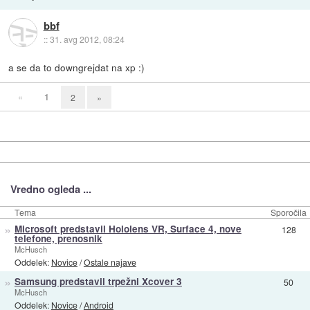
bbf
::
31. avg 2012, 08:24
a se da to downgrejdat na xp :)
«
1
2
»
Vredno ogleda ...
Tema
Sporočila
»
Microsoft predstavil Hololens VR, Surface 4, nove
128
telefone, prenosnik
McHusch
Oddelek:
Novice
/
Ostale najave
»
Samsung predstavil trpežni Xcover 3
50
McHusch
Oddelek:
Novice
/
Android