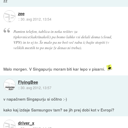
zz
zee
::
30. avg 2012, 13:54
Pamten telefon, tablica in neka rešitev za
tipkovnice(kakršnakoli) pa bomo lahko vsi delali doma (cloud,
VPN) in to ej to. Še malo pa ne boš več rabu iz bajte stopiti (v
velikih mestih to po moje že denas ni treba).
Malo morgen. V Singapurju moram biti kar lepo v pisarni.
FlyingBee
::
30. avg 2012, 13:57
v napačnem Singapurju si očitno :-)
kako kaj izdaje Samsungov tam? se jih prej dobi kot v Evropi?
driver_x