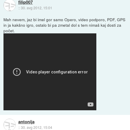
filip007
::
30. avg 2012, 15:01
Mah nevem, jaz bi imel gor samo Opero, video podporo, PDF, GPS
in ja kakšno igro, ostalo bi pa zmetal dol s tem nimaš kaj dosti za
počet.
antonija
::
30. avg 2012, 15:04