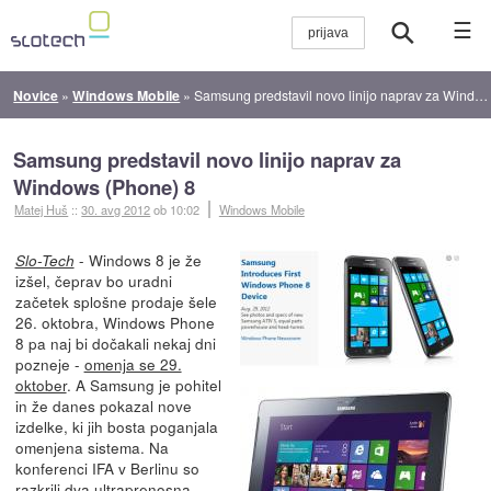
☰
Novice
»
Windows Mobile
»
Samsung predstavil novo linijo naprav za Windows (Phone) 8
Samsung predstavil novo linijo naprav za
Windows (Phone) 8
Matej Huš
::
30. avg 2012
ob 10:02
Windows Mobile
- Windows 8 je že
Slo-Tech
izšel, čeprav bo uradni
začetek splošne prodaje šele
26. oktobra, Windows Phone
8 pa naj bi dočakali nekaj dni
pozneje -
omenja se 29.
oktober
. A Samsung je pohitel
in že danes pokazal nove
izdelke, ki jih bosta poganjala
omenjena sistema. Na
konferenci IFA v Berlinu so
razkrili dva ultraprenosna