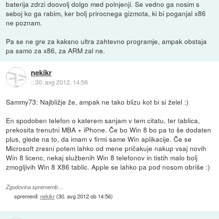
baterija zdrzi doovolj dolgo med polnjenji. Se vedno ga nosim s
seboj ko ga rabim, ker bolj prirocnega gizmota, ki bi poganjal x86
ne poznam.
Pa se ne gre za kaksno ultra zahtevno programje, ampak obstaja
pa samo za x86, za ARM zal ne.
nekikr
::
30. avg 2012, 14:56
Sammy73: Najbližje že, ampak ne tako blizu kot bi si želel :)
En spodoben telefon o katerem sanjam v tem citatu, ter tablica,
prekosita trenutni MBA + iPhone. Če bo Win 8 bo pa to še dodaten
plus, glede na to, da imam v firmi same Win aplikacije. Če se
Microsoft zresni potem lahko od mene pričakuje nakup vsaj novih
Win 8 licenc, nekaj službenih Win 8 telefonov in tistih malo bolj
zmogljivih Win 8 X86 tablic. Apple se lahko pa pod nosom obriše :)
Zgodovina sprememb…
spremenil:
nekikr
(
30. avg 2012 ob 14:56
)