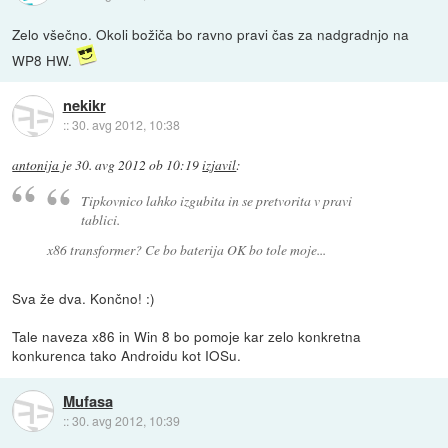
Zelo všečno. Okoli božiča bo ravno pravi čas za nadgradnjo na
WP8 HW.
nekikr
::
30. avg 2012, 10:38
antonija
je
30. avg 2012 ob 10:19
izjavil
:
Tipkovnico lahko izgubita in se pretvorita v pravi
tablici.
x86 transformer? Ce bo baterija OK bo tole moje...
Sva že dva. Končno! :)
Tale naveza x86 in Win 8 bo pomoje kar zelo konkretna
konkurenca tako Androidu kot IOSu.
Mufasa
::
30. avg 2012, 10:39