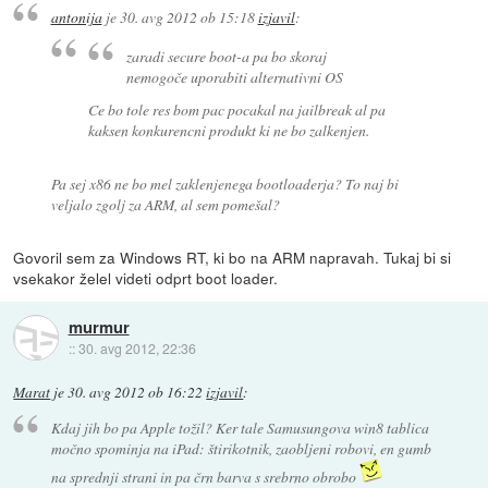
antonija
je
30. avg 2012 ob 15:18
izjavil
:
zaradi secure boot-a pa bo skoraj
nemogoče uporabiti alternativni OS
Ce bo tole res bom pac pocakal na jailbreak al pa
kaksen konkurencni produkt ki ne bo zalkenjen.
Pa sej x86 ne bo mel zaklenjenega bootloaderja? To naj bi
veljalo zgolj za ARM, al sem pomešal?
Govoril sem za Windows RT, ki bo na ARM napravah. Tukaj bi si
vsekakor želel videti odprt boot loader.
murmur
::
30. avg 2012, 22:36
Marat
je
30. avg 2012 ob 16:22
izjavil
:
Kdaj jih bo pa Apple tožil? Ker tale Samusungova win8 tablica
močno spominja na iPad: štirikotnik, zaobljeni robovi, en gumb
na sprednji strani in pa črn barva s srebrno obrobo