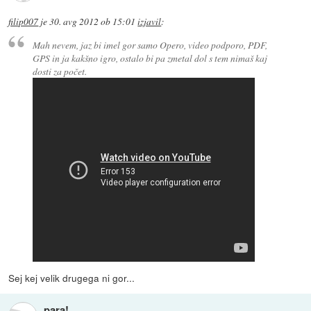
filip007
je
30. avg 2012 ob 15:01
izjavil
:
Mah nevem, jaz bi imel gor samo Opero, video podporo, PDF,
GPS in ja kakšno igro, ostalo bi pa zmetal dol s tem nimaš kaj
dosti za počet.
Sej kej velik drugega ni gor...
para!