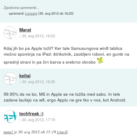
Zgodovina sprememb…
spremenil:
Lonsarg
(
30. avg 2012 ob 16:20
)
Marat
::
30. avg 2012, 16:22
Kdaj jih bo pa Apple tožil? Ker tale Samusungova win8 tablica
močno spominja na iPad: štirikotnik, zaobljeni robovi, en gumb na
sprednji strani in pa črn barva s srebrno obrobo
keitai
::
30. avg 2012, 16:35
99.95% da ne bo, MS in Apple se ne tožita med sabo. In tele
zadeve laufajo na w8, ergo Applu ne gre tko v nos, kot Android.
techfreak :)
::
30. avg 2012, 17:19
para!
je
30. avg 2012 ob 15:18
izjavil
: