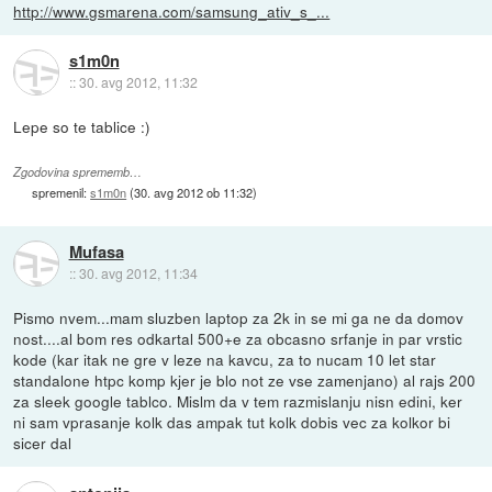
http://www.gsmarena.com/samsung_ativ_s_...
s1m0n
::
30. avg 2012, 11:32
Lepe so te tablice :)
Zgodovina sprememb…
spremenil:
s1m0n
(
30. avg 2012 ob 11:32
)
Mufasa
::
30. avg 2012, 11:34
Pismo nvem...mam sluzben laptop za 2k in se mi ga ne da domov
nost....al bom res odkartal 500+e za obcasno srfanje in par vrstic
kode (kar itak ne gre v leze na kavcu, za to nucam 10 let star
standalone htpc komp kjer je blo not ze vse zamenjano) al rajs 200
za sleek google tablco. Mislm da v tem razmislanju nisn edini, ker
ni sam vprasanje kolk das ampak tut kolk dobis vec za kolkor bi
sicer dal