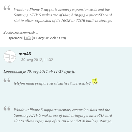
Windows Phone 8 supports memory expansion slots and the
Samsung ATIV S makes use of that, bringing a microSD card
slot to allow expansion of its 16GB or 32GB built-in storage.
Zgodovina sprememb…
spremenil:
LuGi
(
30. avg 2012 ob 11:29
)
mm46
::
30. avg 2012, 11:32
Looooooka
je
30. avg 2012 ob 11:27
izjavil
:
telefon nima podpore za sd kartice?...seriously?
Windows Phone 8 supports memory expansion slots and the
Samsung ATIV S makes use of that, bringing a microSD card
slot to allow expansion of its 16GB or 32GB built-in storage.