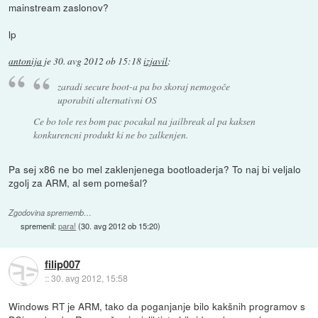
mainstream zaslonov?
lp
antonija
je
30. avg 2012 ob 15:18
izjavil
:
zaradi secure boot-a pa bo skoraj nemogoče
uporabiti alternativni OS
Ce bo tole res bom pac pocakal na jailbreak al pa kaksen
konkurencni produkt ki ne bo zalkenjen.
Pa sej x86 ne bo mel zaklenjenega bootloaderja? To naj bi veljalo
zgolj za ARM, al sem pomešal?
Zgodovina sprememb…
spremenil:
para!
(
30. avg 2012 ob 15:20
)
filip007
::
30. avg 2012, 15:58
Windows RT je ARM, tako da poganjanje bilo kakšnih programov s