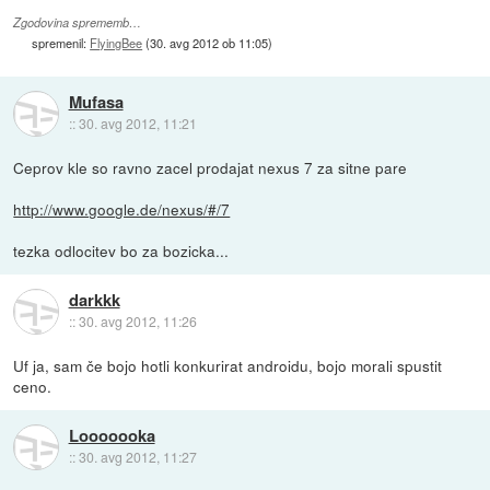
Zgodovina sprememb…
spremenil:
FlyingBee
(
30. avg 2012 ob 11:05
)
Mufasa
::
30. avg 2012, 11:21
Ceprov kle so ravno zacel prodajat nexus 7 za sitne pare
http://www.google.de/nexus/#/7
tezka odlocitev bo za bozicka...
darkkk
::
30. avg 2012, 11:26
Uf ja, sam če bojo hotli konkurirat androidu, bojo morali spustit
ceno.
Looooooka
::
30. avg 2012, 11:27