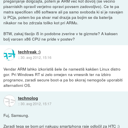
preganjanje dolgcajta, potem je ARM vec kot dovolj (se vecino
pisarniskih opravil verjetno opravi povsem zadovoljivo). Ce te pa
matra specificen x86 software ali pa samo svoboda ki si je navajen
iz PCja, potem bo pa stvar mal drazja pa bojim se da baterija
nikakor ne bo zdrzala toliko kot pri ARMu.
BTW, zakaj tlacijo i5 in podobne zverine v te gizmote? A kaksen
bolj varcen x86 CPU ne pride v postev?
techfreak :)
::
30. avg 2012, 15:16
Vendar ARM lahko izkoristiš šele če namestiš kakšen Linux distro
gor. Pri Windows RT si zelo omejen na vmesnik ter na izbiro
programov, zaradi secure boot-a pa bo skoraj nemogoče uporabiti
alternativni OS.
technolog
::
30. avg 2012, 15:17
Fuj, Samsung.
Zaradi tega se bom pri nakupu smartphona raje odločil za HTC :)