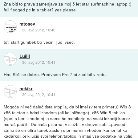
Zna biti to prava zamenjava za moj 5 let star surfmachine laptop :)
full fledged pc in a tablet? yes please
mtosev
::
30. avg 2012, 10:40
toti start gumbek bo večini ljudi všeč.
LuiIII
::
30. avg 2012, 10:41
Hm. Sliši se dobro. Predvsem Pro 7 bi znal bit v redu.
nekikr
::
30. avg 2012, 10:41
Mogoče ni več daleč tista utopija, da bi imel (v tem primeru) Win 8
x86 telefon s hdmi izhodom (ali kaj sličnega), x86 Win 8 tablico
(spet s tem izhodom) in samo še monitorje na vsaki lokaciji kamor
moraš pač iti. Domača pisarna, v službi, v dnevni sobi...povsod
samo še en ultra tanek zaslon s primernim vhodom kamor lahko
kadarkoli priključiš svoj telefon/tablico in imaš vse podatke na voljo