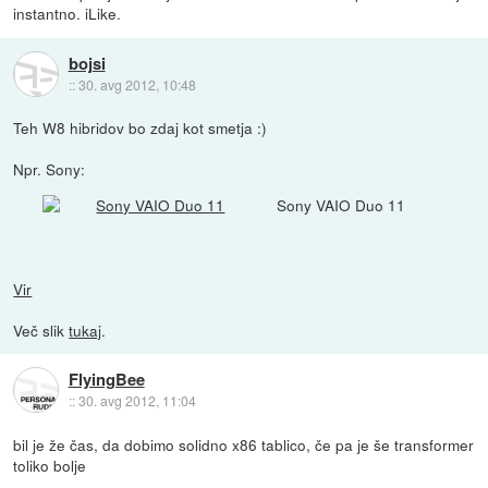
instantno. iLike.
bojsi
::
30. avg 2012, 10:48
Teh W8 hibridov bo zdaj kot smetja :)
Npr. Sony:
Sony VAIO Duo 11
Vir
Več slik
tukaj
.
FlyingBee
::
30. avg 2012, 11:04
bil je že čas, da dobimo solidno x86 tablico, če pa je še transformer
toliko bolje