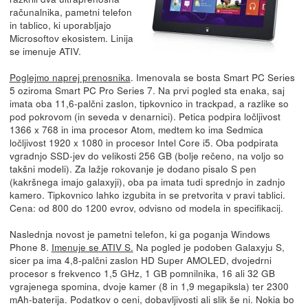
računalnika, pametni telefon
in tablico, ki uporabljajo
Microsoftov ekosistem. Linija
se imenuje ATIV.
Poglejmo naprej prenosnika
. Imenovala se bosta Smart PC Series
5 oziroma Smart PC Pro Series 7. Na prvi pogled sta enaka, saj
imata oba 11,6-palčni zaslon, tipkovnico in trackpad, a razlike so
pod pokrovom (in seveda v denarnici). Petica podpira ločljivost
1366 x 768 in ima procesor Atom, medtem ko ima Sedmica
ločljivost 1920 x 1080 in procesor Intel Core i5. Oba podpirata
vgradnjo SSD-jev do velikosti 256 GB (bolje rečeno, na voljo so
takšni modeli). Za lažje rokovanje je dodano pisalo S pen
(kakršnega imajo galaxyji), oba pa imata tudi sprednjo in zadnjo
kamero. Tipkovnico lahko izgubita in se pretvorita v pravi tablici.
Cena: od 800 do 1200 evrov, odvisno od modela in specifikacij.
Naslednja novost je pametni telefon, ki ga poganja Windows
Phone 8.
Imenuje se ATIV S.
Na pogled je podoben Galaxyju S,
sicer pa ima 4,8-palčni zaslon HD Super AMOLED, dvojedrni
procesor s frekvenco 1,5 GHz, 1 GB pomnilnika, 16 ali 32 GB
vgrajenega spomina, dvoje kamer (8 in 1,9 megapiksla) ter 2300
mAh-baterija. Podatkov o ceni, dobavljivosti ali slik še ni. Nokia bo