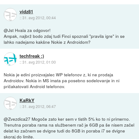
vidz81
::
31. avg 2012, 00:44
@Jst Hvala za odgovor!
Ampak, najbrž bodo zdaj tudi Finci spoznali "pravila igre" in se
lahko nadejamo kakšne Nokie z Androidom?
techfreak :)
::
31. avg 2012, 01:00
Nokia je edini proizvajalec WP telefonov z, ki ne prodaja
Androidov. Nokia in MS imata pa posebno sodelovanje in ni
pričakatovati Android telefonov.
KaRkY
::
31. avg 2012, 06:47
@Zvezdica27 Mogoče zato ker sem v tistih 5% ko to ni primerno.
Trenutna poraba rama na službenem rač je 6GB pa še nisem začel
delat ko začnem se dvigne tudi do 8GB in poraba i7 se dvigne
skoraj do limite.