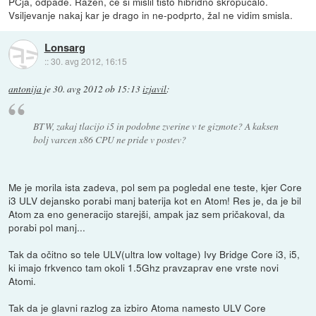
PCja, odpade. Razen, če si mislil tisto hibridno skropucalo.
Vsiljevanje nakaj kar je drago in ne-podprto, žal ne vidim smisla.
Lonsarg
::
30. avg 2012, 16:15
antonija
je
30. avg 2012 ob 15:13
izjavil
:
BTW, zakaj tlacijo i5 in podobne zverine v te gizmote? A kaksen
bolj varcen x86 CPU ne pride v postev?
Me je morila ista zadeva, pol sem pa pogledal ene teste, kjer Core
i3 ULV dejansko porabi manj baterija kot en Atom! Res je, da je bil
Atom za eno generacijo starejši, ampak jaz sem pričakoval, da
porabi pol manj...
Tak da očitno so tele ULV(ultra low voltage) Ivy Bridge Core i3, i5,
ki imajo frkvenco tam okoli 1.5Ghz pravzaprav ene vrste novi
Atomi.
Tak da je glavni razlog za izbiro Atoma namesto ULV Core