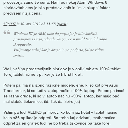
procesorja samo še cena. Namreč nekaj Atom WIndows 8
hibridov/tabletov je bilo predstavljenih in jim je skupni faktor
predvsem nižja cena.
filip007
je
30. avg 2012 ob 15:58
izjavil
:
Windows RT je ARM, tako da poganjanje bilo kakšnih
programov s PCja, odpade. Razen, če si mislil tisto hibridno
skropucalo.
Vsiljevanje nakaj kar je drago in ne-podprto, žal ne vidim
smisla.
Well, večina predstavljenih hibridov je v obliki tableta 100% tablet.
Torej tablet nič ne trpi, ker je še hibrid hkrati.
Potem pa ima na izbiro različne modele, ene, ki so kot prvi Asus
Transformer, ki so tudi v laptop načinu 100% laptop. Potem pa imaš
še razne druge, ki so v laptop načinu ~90% laptop, ker majo pač
mal slabšo tipkovnico, itd. Tak da izbire je:)
Vidim pa tudi VELIKO primorov, ko bom jaz hotel v tablet načinu
kako x86 aplikacijo odpreti. Bo treba kaj odzipati, mathematico
odpret za en grafek tudi ne bo treba tiškovnce pa take fore.