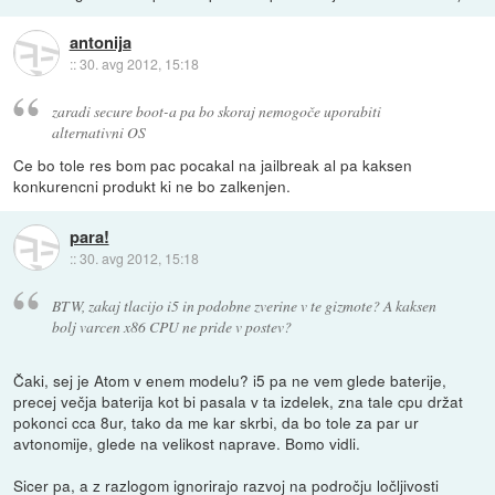
antonija
::
30. avg 2012, 15:18
zaradi secure boot-a pa bo skoraj nemogoče uporabiti
alternativni OS
Ce bo tole res bom pac pocakal na jailbreak al pa kaksen
konkurencni produkt ki ne bo zalkenjen.
para!
::
30. avg 2012, 15:18
BTW, zakaj tlacijo i5 in podobne zverine v te gizmote? A kaksen
bolj varcen x86 CPU ne pride v postev?
Čaki, sej je Atom v enem modelu? i5 pa ne vem glede baterije,
precej večja baterija kot bi pasala v ta izdelek, zna tale cpu držat
pokonci cca 8ur, tako da me kar skrbi, da bo tole za par ur
avtonomije, glede na velikost naprave. Bomo vidli.
Sicer pa, a z razlogom ignorirajo razvoj na področju ločljivosti