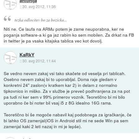
antonija
::
30. avg 2012, 11:36
tezka odlocitev bo za bozicka...
Niti ne. Ce laufa na ARMu potem je zame neuporabna, ker ne
poganja software-a ki ga jaz rabim ko sem mobilen. Za drkat na FB
in twitter je pa vsaka kitajska tablica vec kot dovolj.
KaRkY
::
30. avg 2012, 11:44
Se vedno nevem zakaj vsi tako skačete od veselja pri tablicah.
Osebno nevem zakaj bi to uporabljal. Doma raje gledam v
konkretni 24" zaslon(v kratkem kar 2) in delam z normalno
tipkovnico in miško. Za v službe je preveč podhranjena za na pot
pa tudi ni ker sem v 99% primerov voznik. Teoretično bi mi bilo
uporabno če bi noter bil vsaj i5 z 8G idealno 16G rama.
Teoretično bi še mogoče nabavil kaj podobnega za igračkanje, če
bi lahko OS zamenjal(iOS in Android stil mi ne sede Win pa sem
zamenjal kaki 2 leti nazaj in mi je lepše).