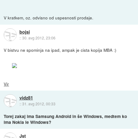
V kratkem, oz. odvisno od uspesnosti prodaje.
bojsi
::
30. avg 2012, 23:06
V bistvu ne spominja na ipad, ampak je cista kopija MBA :)
Vir
vidz81
::
31. avg 2012, 00:33
Torej zakaj ima Samsung Android in še Windows, medtem ko
ima Nokia le Windows?
Jst