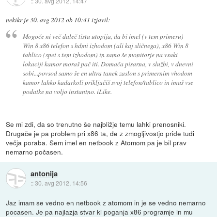
::
30. avg 2012, 14:47
nekikr
je
30. avg 2012 ob 10:41
izjavil
:
Mogoče ni več daleč tista utopija, da bi imel (v tem primeru)
Win 8 x86 telefon s hdmi izhodom (ali kaj sličnega), x86 Win 8
tablico (spet s tem izhodom) in samo še monitorje na vsaki
lokaciji kamor moraš pač iti. Domača pisarna, v službi, v dnevni
sobi...povsod samo še en ultra tanek zaslon s primernim vhodom
kamor lahko kadarkoli priključiš svoj telefon/tablico in imaš vse
podatke na voljo instantno. iLike.
Se mi zdi, da so trenutno še najbližje temu lahki prenosniki.
Drugače je pa problem pri x86 ta, de z zmogljivostjo pride tudi
večja poraba. Sem imel en netbook z Atomom pa je bil prav
nemarno počasen.
antonija
::
30. avg 2012, 14:56
Jaz imam se vedno en netbook z atomom in je se vedno nemarno
pocasen. Je pa najlazja stvar ki poganja x86 programje in mu