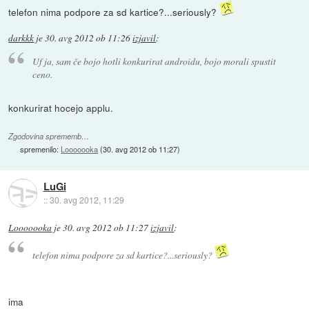
telefon nima podpore za sd kartice?...seriously?
darkkk
je
30. avg 2012 ob 11:26
izjavil
:
Uf ja, sam če bojo hotli konkurirat androidu, bojo morali spustit
ceno.
konkurirat hocejo applu.
Zgodovina sprememb…
spremenilo:
Looooooka
(
30. avg 2012 ob 11:27
)
LuGi
::
30. avg 2012, 11:29
Looooooka
je
30. avg 2012 ob 11:27
izjavil
:
telefon nima podpore za sd kartice?...seriously?
ima