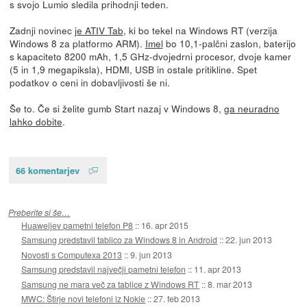
s svojo Lumio sledila prihodnji teden.
Zadnji novinec
je ATIV Tab
, ki bo tekel na Windows RT (verzija
Windows 8 za platformo ARM).
Imel
bo 10,1-palčni zaslon, baterijo
s kapaciteto 8200 mAh, 1,5 GHz-dvojedrni procesor, dvoje kamer
(5 in 1,9 megapiksla), HDMI, USB in ostale pritikline. Spet
podatkov o ceni in dobavljivosti še ni.
Še to. Če si želite gumb Start nazaj v Windows 8,
ga neuradno
lahko dobite
.
66 komentarjev
Preberite si še…
Huaweijev pametni telefon P8
::
16. apr 2015
Samsung predstavil tablico za Windows 8 in Android
::
22. jun 2013
Novosti s Computexa 2013
::
9. jun 2013
Samsung predstavil največji pametni telefon
::
11. apr 2013
Samsung ne mara več za tablice z Windows RT
::
8. mar 2013
MWC: Štirje novi telefoni iz Nokie
::
27. feb 2013