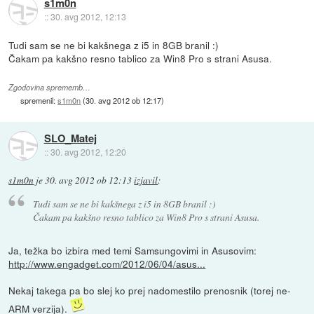
s1m0n
::
30. avg 2012, 12:13
Tudi sam se ne bi kakšnega z i5 in 8GB branil :)
Čakam pa kakšno resno tablico za Win8 Pro s strani Asusa.
Zgodovina sprememb…
spremenil:
s1m0n
(
30. avg 2012 ob 12:17
)
SLO_Matej
::
30. avg 2012, 12:20
s1m0n
je
30. avg 2012 ob 12:13
izjavil
:
Tudi sam se ne bi kakšnega z i5 in 8GB branil :)
Čakam pa kakšno resno tablico za Win8 Pro s strani Asusa.
Ja, težka bo izbira med temi Samsungovimi in Asusovim:
http://www.engadget.com/2012/06/04/asus...
Nekaj takega pa bo slej ko prej nadomestilo prenosnik (torej ne-
ARM verzija).