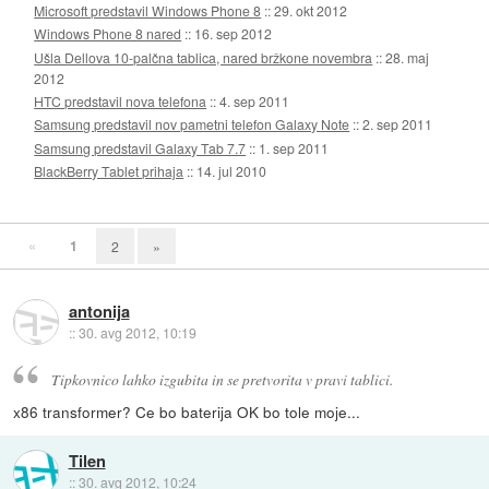
Microsoft predstavil Windows Phone 8
::
29. okt 2012
Windows Phone 8 nared
::
16. sep 2012
Ušla Dellova 10-palčna tablica, nared bržkone novembra
::
28. maj
2012
HTC predstavil nova telefona
::
4. sep 2011
Samsung predstavil nov pametni telefon Galaxy Note
::
2. sep 2011
Samsung predstavil Galaxy Tab 7.7
::
1. sep 2011
BlackBerry Tablet prihaja
::
14. jul 2010
«
1
2
»
antonija
::
30. avg 2012, 10:19
Tipkovnico lahko izgubita in se pretvorita v pravi tablici.
x86 transformer? Ce bo baterija OK bo tole moje...
Tilen
::
30. avg 2012, 10:24