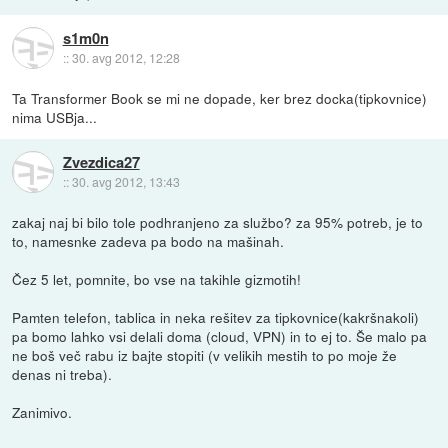
s1m0n
::
30. avg 2012, 12:28
Ta Transformer Book se mi ne dopade, ker brez docka(tipkovnice)
nima USBja...
Zvezdica27
::
30. avg 2012, 13:43
zakaj naj bi bilo tole podhranjeno za službo? za 95% potreb, je to
to, namesnke zadeva pa bodo na mašinah.
Čez 5 let, pomnite, bo vse na takihle gizmotih!
Pamten telefon, tablica in neka rešitev za tipkovnice(kakršnakoli)
pa bomo lahko vsi delali doma (cloud, VPN) in to ej to. Še malo pa
ne boš več rabu iz bajte stopiti (v velikih mestih to po moje že
denas ni treba).
Zanimivo.