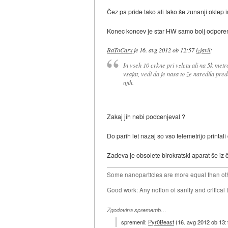
Čez pa pride tako ali tako še zunanji oklep 
Konec koncev je star HW samo bolj odporen
BaToCarx
je
16. avg 2012 ob 12:57
izjavil
:
In vseh 10 crkne pri vzletu ali na 5k metr
vsajat, vedi da je nasa to že naredila prede
njih.
Zakaj jih nebi podcenjeval ?
Do parih let nazaj so vso telemetrijo printali
Zadeva je obsolete birokratski aparat še iz
Some nanoparticles are more equal than ot
Good work: Any notion of sanity and critical t
Zgodovina sprememb…
spremenil:
Pyr0Beast
(
16. avg 2012 ob 13: