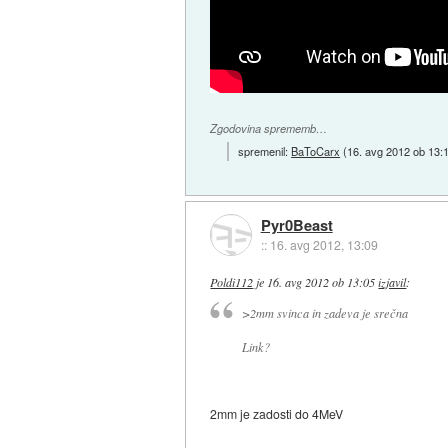
Zgodovina sprememb…
spremenil:
BaToCarx
(
16. avg 2012 ob 13:
Pyr0Beast
::
16. avg 2012, 13:09
Poldi112
je
16. avg 2012 ob 13:05
izjavil
:
>2mm svinca in zadeva je srečna
Link?
2mm je zadosti do 4MeV