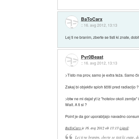
BaToCarx
::
16. avg 2012, 13:13
Lej ti ne branim, zberte se tisti ki znate, do
Pyr0Beast
::
16. avg 2012, 13:13
>Tisto ma prov, samo je extra teža. Samo či
Zakaj bi objektiv sploh ščitil pred radiacijo ?
>btw ne mi dajat yt iz "hotelov okoli zemlje"
Wait. A ti si ?
Point je da gor uporabljajo navadno consum
BaToCarx
je
16. avg 2012 ob 13:13
izjavil
:
Lej ti ne branim, zberte se tisti ki znate,