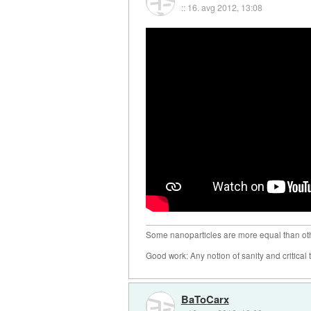
::
16. avg 2012, 13:08
Some nanoparticles are more equal than ot
Good work: Any notion of sanity and critical t
BaToCarx