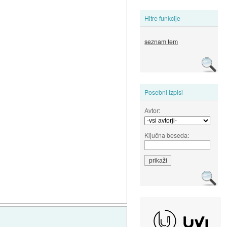
Hitre funkcije
seznam tem
Posebni izpisi
Avtor:
Ključna beseda: