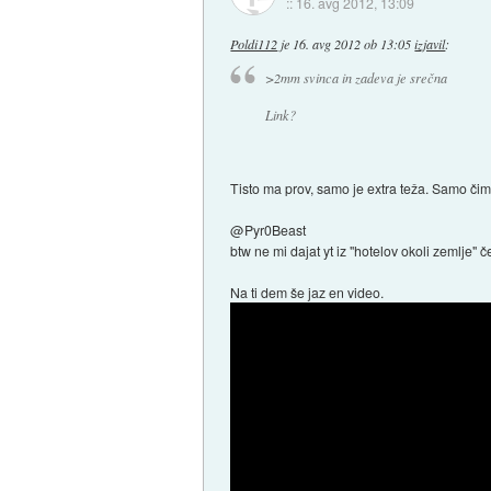
::
16. avg 2012, 13:09
Poldi112
je
16. avg 2012 ob 13:05
izjavil
:
>2mm svinca in zadeva je srečna
Link?
Tisto ma prov, samo je extra teža. Samo čim 
@Pyr0Beast
btw ne mi dajat yt iz "hotelov okoli zemlje" č
Na ti dem še jaz en video.