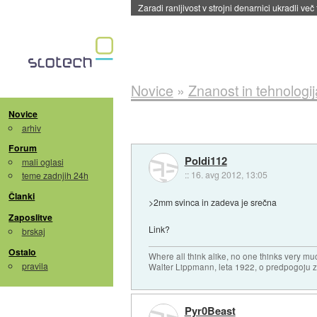
Zaradi ranljivost v strojni denarnici ukradli več
Novice
»
Znanost in tehnologij
Novice
arhiv
Forum
Poldi112
mali oglasi
::
16. avg 2012, 13:05
teme zadnjih 24h
Članki
>2mm svinca in zadeva je srečna
Zaposlitve
Link?
brskaj
Ostalo
Where all think alike, no one thinks very mu
pravila
Walter Lippmann, leta 1922, o predpogoju 
Pyr0Beast