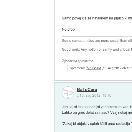
Samo povej kje se nataknem na pipico ki mi
No prob
Some nanoparticles are more equal than ot
Good work: Any notion of sanity and critical t
Zgodovina sprememb…
spremenil:
Pyr0Beast
(
16. avg 2012 ob 13:
BaToCarx
::
16. avg 2012, 13:16
Jah saj si tako dober, jst verjamem da vam 
Lahko pa greš delat za naso? Vsaj nekaj n
"Zakaj bi objektiv sploh ščitil pred radiacijo 