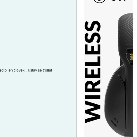
dibilen človek... ustav se trollat