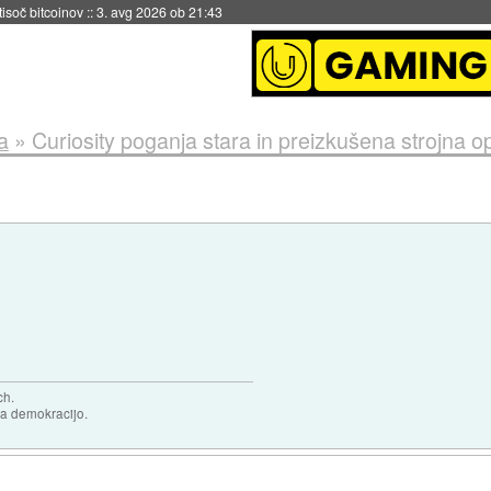
 tisoč bitcoinov
::
3. avg 2026 ob 21:43
a
»
Curiosity poganja stara in preizkušena strojna 
ch.
za demokracijo.