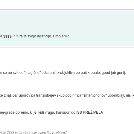
bite $$$$ in furajte svojo agancijo. Problem?
m se bo svinec "magično" odstranil iz objektiva bo pač krepalo, good job genij.
 če znaš par uporov pa tranzistorjev skup pocinit pa "smart phonov" uporablajt, nisi kr
er-grade opremo, ki je, vidi vraga, transport do ISS PREŽIVELA
 dobite $$$$ in furajte svojo agancijo. Problem?