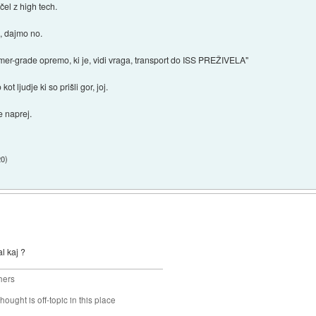
čel z high tech.
i, dajmo no.
mer-grade opremo, ki je, vidi vraga, transport do ISS PREŽIVELA"
t ljudje ki so prišli gor, joj.
e naprej.
20
)
l kaj ?
hers
hought is off-topic in this place