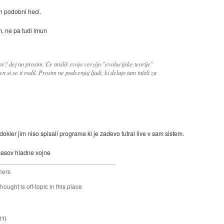
in podobni heci.
, ne pa tudi imun
ov? dej no prosim. Če misliš svojo verzijo "evolucijske teorije"
n si se ti rodil. Prosim ne podcenjuj ljudi, ki delajo tam in/ali za
 dokler jim niso spisali programa ki je zadevo futral live v sam sistem.
 časov hladne vojne
hers
hought is off-topic in this place
11
)