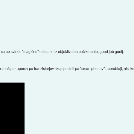
se bo svinec "magično" odstranil iz objektiva bo pač krepalo, good job genij.
e znaš par uporov pa tranzistorjev skup pocinit pa "smart phonov" uporablajt, nisi kre