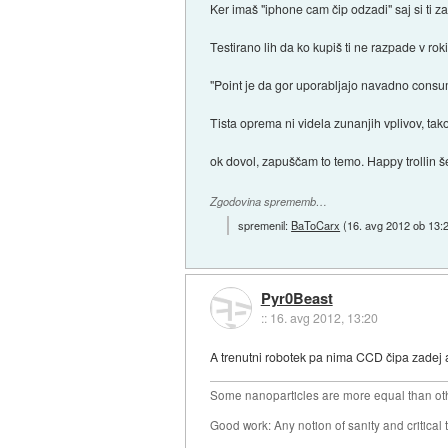
Ker imaš "iphone cam čip odzadi" saj si ti za
Testirano lih da ko kupiš ti ne razpade v rok
"Point je da gor uporabljajo navadno consu
Tista oprema ni videla zunanjih vplivov, tako ko
ok dovol, zapuščam to temo. Happy trollin š
Zgodovina sprememb…
spremenil:
BaToCarx
(
16. avg 2012 ob 13:
Pyr0Beast
::
16. avg 2012, 13:20
A trenutni robotek pa nima CCD čipa zadej a
Some nanoparticles are more equal than ot
Good work: Any notion of sanity and critical t