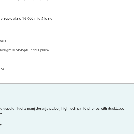
 v žep stakne 16.000 mio $ letno
hers
hought is off-topic in this place
15
)
bo uspelo. Tudi z manj denarja pa bolj high tech pa 10 phones with ducktape.
e?
?"