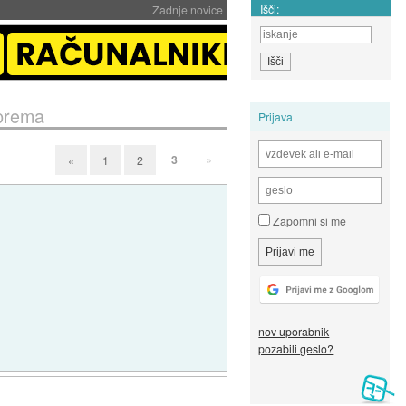
Išči:
Zadnje novice
oprema
Prijava
3
»
«
1
2
Zapomni si me
nov uporabnik
pozabili geslo?