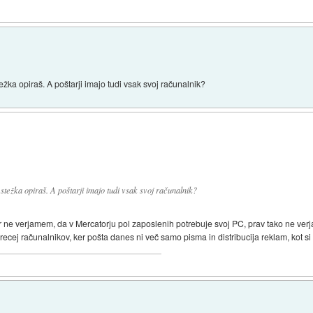
težka opiraš. A poštarji imajo tudi vsak svoj računalnik?
 stežka opiraš. A poštarji imajo tudi vsak svoj računalnik?
er ne verjamem, da v Mercatorju pol zaposlenih potrebuje svoj PC, prav tako ne ver
precej računalnikov, ker pošta danes ni več samo pisma in distribucija reklam, kot si 