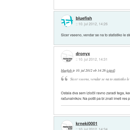
bluefish
::
10. jul 2012, 14:26
Sicer vseeno, vendar se na to statistiko le s
dronyx
::
10. jul 2012, 14:31
bluefish
je
10. jul 2012 ob 14:26
izjavil
:
Sicer vseeno, vendar se na to statistiko le
Ostala dva sem izločil ravno zaradi tega, k
računalnikov. Na pošti pa bi znali imeti res 
krneki0001
::
10. jul 2012, 14:34