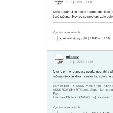
::
10. jul 2012, 14:00
Kako dober ali če hočeš neproblematičen je 
tisoč računalnikov, pa se problemi zelo poten
Zgodovina sprememb…
spremenil:
dronyx
(
10. jul 2012 ob 14:03
)
mtosev
::
10. jul 2012, 14:06
foter je primer dumbass userja. uporablja wi
računalnikov in klika na nekaj kaj sploh ne 
Core i9 10900X, ASUS Prime X299 Edition 
ASUS ROG Strix RTX 2080 Super, Samsung
Pro,
Enermax Platimax 1700W | moj oče darko 
Zgodovina sprememb…
spremenil:
mtosev
(
10. jul 2012 ob 14:08
)