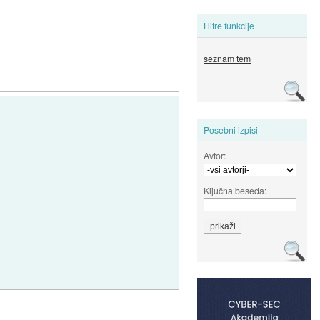
Hitre funkcije
seznam tem
Posebni izpisi
Avtor:
Ključna beseda: