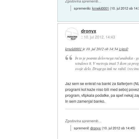
Zgodovina sprememb…
spremenilo:
krneki0001
(
10. jul 2012 ob 14
dronyx
::
10. jul 2012, 14:43
krneki0001
je
10. jul 2012 ob 14:34
izjavil
:
In to je poanta delovnega računalnika - g
windows 8. V metroju imaš 5 ikon za prog
svoje delo. Drugega itak ne rabiš. (recimo 
Jaz sem se enkrat na banki za šalterjem (N
programi kot kaže niso bili med seboj povez
program, vtipkala podatke, pa spet nekaj za
In sem zamenjal banko.
Zgodovina sprememb…
spremenil:
dronyx
(
10. jul 2012 ob 14:45
)