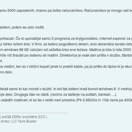
mamo 5000 zaposlenih, imamo pa toliko računalnikov. Računalnikov je mnogo več kot
 sistem, potem se zelo motiš.
di prikazali. Če si uporabljal samo 2 programa za knjigovodstvo, internet explorer za pl
az lahko rečem tole; V firmi, za katero pogodbeno delam, smo decembra lansko leto p
istem windows 98 SE naložen od začetka brez ene težave. Mašina je bila iz leta 2000 
hče nič šraufal po sistemu ali mašini. Direktorica je vsak dan prišla v službo, štartal
t.
 mašini, ker so v bližini kopali jarek in prebili kable, pa je prišlo do špice ki je sk
no delo.
 delaš samo to kar moraš v službi. In kot tak sistem imaš komot windows 8. V metro
je delo. Drugega itak ne rabiš. (recimo za šalterje na poštah, bankah, ...).
na slabših mašinah, ki so še v veliki meri prisotne (P4-2.66GHz in 1Gb rama pa 40Gb
ES | 64GB DDR4 2400MHz ECC |
Antec | LC Tank Buster