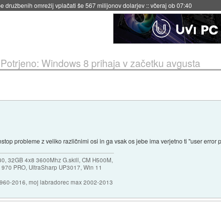
 družbenih omrežij vplačati še 567 milijonov dolarjev
::
včeraj ob 07:40
»
Potrjeno: Windows 8 prihaja v začetku avgusta
top probleme z veliko različnimi osi in ga vsak os jebe ima verjetno ti "user error
30, 32GB 4x8 3600Mhz G.skill, CM H500M,
 970 PRO, UltraSharp UP3017, Win 11
1960-2016, moj labradorec max 2002-2013