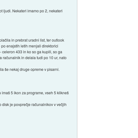
 ljudi. Nekateri imamo po 2, nekateri
ačila in prebrat uradni list, ter outlook
o enajstih letih menjali direktorici
- celeron 433 in ko so ga kupili, so ga
a računalnik in delala tudi po 10 ur, nato
urila še nekaj druge opreme v pisarni.
ju imaš 5 ikon za programe, vseh 5 klikneš
 disk je povprečje računalnikov v večjih