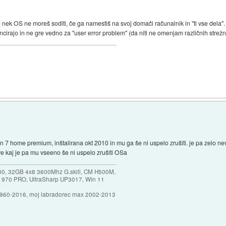
nek OS ne moreš soditi, če ga namestiš na svoj domači računalnik in "ti vse dela". 
cirajo in ne gre vedno za "user error problem" (da niti ne omenjam različnih strežniš
n 7 home premium, inštalirana okt 2010 in mu ga še ni uspelo zrušiti. je pa zelo nev
ve kaj je pa mu vseeno še ni uspelo zrušiti OSa
30, 32GB 4x8 3600Mhz G.skill, CM H500M,
 970 PRO, UltraSharp UP3017, Win 11
1960-2016, moj labradorec max 2002-2013