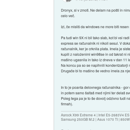
Dronyx, si v zmoti. Ne delam na pošti in ni
celo več.
Izi, če misliš da windows ne more biti resen
Pa tudi win 9X ni bil tako slab, kot bi vsi ra
express se računalnik ni nikoli sesul. V dok
računalnik, ker je crknila plata. Imela je s
kupili z naloženimi win98se in od takrat ni ni
mašino ugasnila in tako iz dneva v dan 11 le
Na koncu pa so se napihnili kondentzatorji na
Drugače bi to mašino še vedno imela za nje
In to je poanta delovnega računalnika - gor
in potem samo šaltaš med njimi ter delaš svo
Poleg tega pa je to še dovolj odzivno tudi 
firmah).
Asrock X99 Extreme 4 | Intel E5-2683V4 
Samsung 250GB M.2 | Asus 1070 TI | 850W 