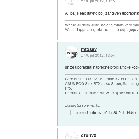
::
10. jul 2012, 13:45
Ali pa je enostavno bolj zahteven uporabnik, 
Where all think alike, no one thinks very mu
Walter Lippmann, leta 1922, o predpogoju 
mtosev
::
10. jul 2012, 13:54
sn že uporabljal napredne programčke kot 
Core i9 10900X, ASUS Prime X299 Edition 
ASUS ROG Strix RTX 2080 Super, Samsung
Pro,
Enermax Platimax 1700W | moj oče darko 
Zgodovina sprememb…
spremenil:
mtosev
(
10. jul 2012 ob 14:01
)
dronyx