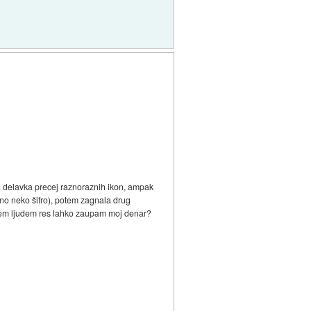
la delavka precej raznoraznih ikon, ampak
tno neko šifro), potem zagnala drug
i tem ljudem res lahko zaupam moj denar?