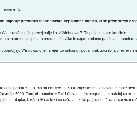
aki nepomembni.
 najbolje presodila računalniško nepismena babica, ki se prvič sreča z ra
 v Windovs 8 znašla precej bolje kot v Winbdows 7. To pa je tudi vse kar šteje.
asni po internetu, ampak na prodajne številke in uspeh sistema pa nimajo popoln
ne uporabljajo Windows, ki je narejen za splošno rajo, ampak uporabljajo resne sis
tistične podatke, kdo ima pri nas več kot 5000 zaposlenih (če seveda nimate deskt
Slovenije 6000. Torej si zaposlen v Pošti Slovenije (mimogrede, od nekdaj se mi j
pljeno nalepko, kakšen IP naslov ima računalnik, če pa ji omeniš, da si serviser ra