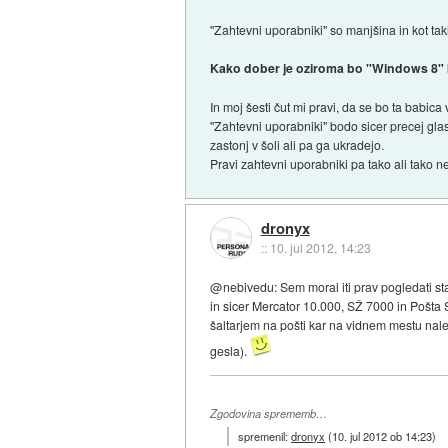
"Zahtevni uporabniki" so manjšina in kot t
Kako dober je oziroma bo "Windows 8" bo
In moj šesti čut mi pravi, da se bo ta babica
"Zahtevni uporabniki" bodo sicer precej gl
zastonj v šoli ali pa ga ukradejo.
Pravi zahtevni uporabniki pa tako ali tako 
dronyx
::
10. jul 2012, 14:23
@nebivedu: Sem moral iti prav pogledati sta
in sicer Mercator 10.000, SŽ 7000 in Pošta 
šaltarjem na pošti kar na vidnem mestu nale
gesla).
Zgodovina sprememb…
spremenil:
dronyx
(
10. jul 2012 ob 14:23
)