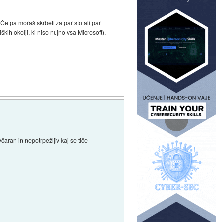
Če pa moraš skrbeti za par sto ali par
kih okolji, ki niso nujno vsa Microsoft).
čaran in nepotrpežljiv kaj se tiče