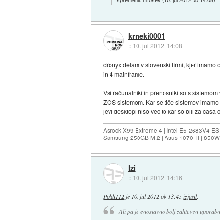
krneki0001
::
10. jul 2012, 14:08
dronyx delam v slovenski firmi, kjer imamo o
in 4 mainframe.
Vsi računalniki in prenosniki so s sistemom
ZOS sistemom. Kar se tiče sistemov imamo z
jevi desktopi niso več to kar so bili za ča
Asrock X99 Extreme 4 | Intel E5-2683V4 
Samsung 250GB M.2 | Asus 1070 TI | 850W 
Izi
::
10. jul 2012, 14:16
Poldi112
je
10. jul 2012 ob 13:45
izjavil
:
Ali pa je enostavno bolj zahteven uporabni