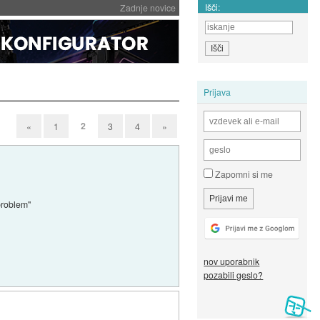
Išči:
Zadnje novice
Prijava
2
«
1
3
4
»
Zapomni si me
 problem"
nov uporabnik
pozabili geslo?