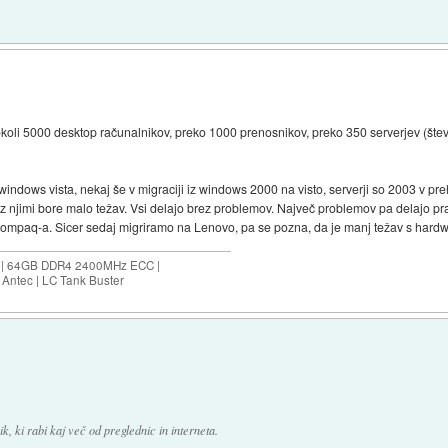
koli 5000 desktop računalnikov, preko 1000 prenosnikov, preko 350 serverjev (števil
 windows vista, nekaj še v migraciji iz windows 2000 na visto, serverji so 2003 v p
 njimi bore malo težav. Vsi delajo brez problemov. Največ problemov pa delajo pr
sa compaq-a. Sicer sedaj migriramo na Lenovo, pa se pozna, da je manj težav s hard
ES | 64GB DDR4 2400MHz ECC |
Antec | LC Tank Buster
k, ki rabi kaj več od preglednic in interneta.