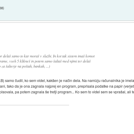
:38
)
or delaš samo to kar moraš v službi. In kot tak sistem imaš komot
rame, vseh 5 klikneš in potem samo šaltaš med njimi ter delaš
za šalterje na poštah, bankah, ...)
LB) samo čudil, ko sem videl, kakšen je način dela. Na namizju računalnika je ime
ani, tako da je ona zagnala najprej en program, preprisala podatke na papir (verje
pisovala, pa potem zagnala še tretji program... Ko sem to videl sem se vprašal, al