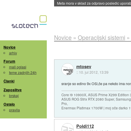
Meta mora v sklad za odpravo posledic uporabe
Novice
»
Operacijski sistemi
Novice
arhiv
Forum
mtosev
mali oglasi
::
10. jul 2012, 13:39
teme zadnjih 24h
Članki
sranje so edino 9x OSi,če pa nekdo ima nons
Zaposlitve
Core i9 10900X, ASUS Prime X299 Edition 
brskaj
ASUS ROG Strix RTX 2080 Super, Samsung
Pro,
Ostalo
Enermax Platimax 1700W | moj oče darko 
pravila
Poldi112