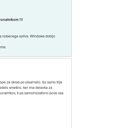
čunalnikom !!!
oma nobenega vpliva. Windows dobijo
teme.
ope za okras po pisarnah). So samo trije
e zdelo smešno, ker ima delavka za
čunalnikov, ti pa samoiniciativno pove vsa