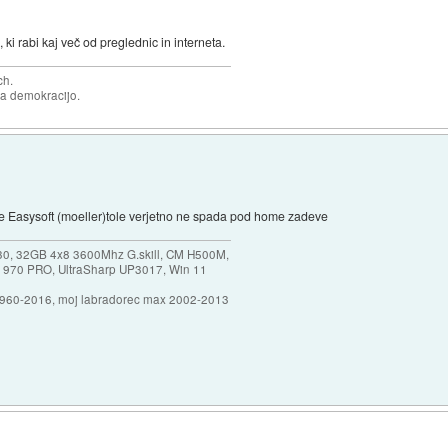
ki rabi kaj več od preglednic in interneta.
ch.
za demokracijo.
je Easysoft (moeller)tole verjetno ne spada pod home zadeve
30, 32GB 4x8 3600Mhz G.skill, CM H500M,
 970 PRO, UltraSharp UP3017, Win 11
1960-2016, moj labradorec max 2002-2013