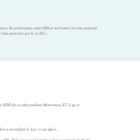
počasen. Ko primerjamo samo SSD-je med samo (recimo naspram
čisto jasno ker gre le za SLC...
ga HDD da rezultat podoben Momentusu XT, ki ga že
ti in razmišljati še kaj s svojo glavo...
 +40%. Poleg tega je pač treba vedeti za razmere in dizajn