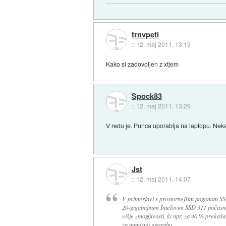
trnvpeti
::
12. maj 2011, 13:19
Kako si zadovoljen z xtjem
Spock83
::
12. maj 2011, 13:29
V redu je. Punca uporablja na laptopu. Nek
Jst
::
12. maj 2011, 14:07
V primerjavi s prostornejšim pogonom SS
20-gigabajtnim Intelovim SSD 311 počasnej
višje zmogljivosti, ki npr. za 40 % prekaš
za namizno uporabo.