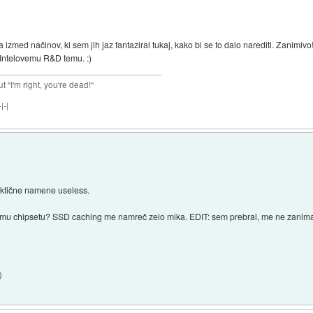
zmed načinov, ki sem jih jaz fantaziral tukaj, kako bi se to dalo narediti. Zanimivo!
Intelovemu R&D temu. :)
ut "I'm right, you're dead!"
|-|
raktične namene useless.
emu chipsetu? SSD caching me namreč zelo mika. EDIT: sem prebral, me ne zanima ve
)