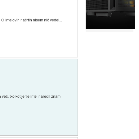
 O Intelovih načrtih nisem nič vedel...
č, tko kot je tle intel naredil znam