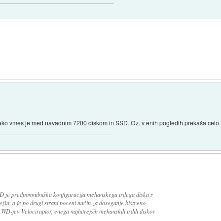
ako vmes je med navadnim 7200 diskom in SSD. Oz. v enih pogledih prekaša celo V
D je predpomnilniška konfiguracija mehanskega trdega diska z
ša, a je po drugi strani poceni način za doseganje bistveno
a WD-jev Velociraptor, enega najhitrejših mehanskih trdih diskov