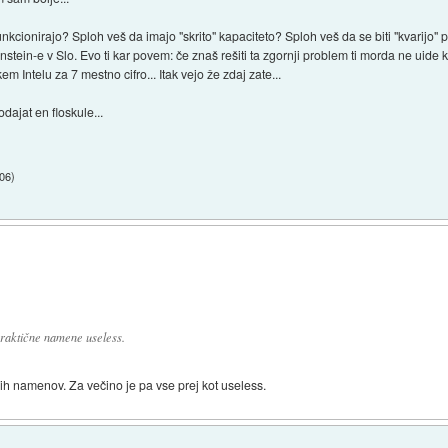
cionirajo? Sploh veš da imajo "skrito" kapaciteto? Sploh veš da se biti "kvarijo"
nstein-e v Slo. Evo ti kar povem: če znaš rešiti ta zgornji problem ti morda ne ui
m Intelu za 7 mestno cifro... Itak vejo že zdaj zate...
dajat en floskule...
:06
)
praktične namene useless.
ih namenov. Za večino je pa vse prej kot useless.