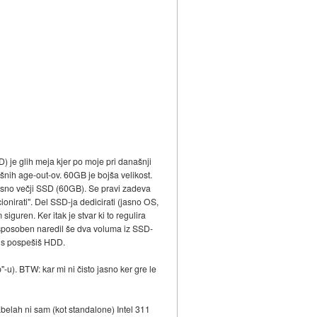
) je glih meja kjer po moje pri današnji
ejšnih age-out-ov. 60GB je bojša velikost.
asno večji SSD (60GB). Se pravi zadeva
nirati". Del SSD-ja dedicirati (jasno OS,
iguren. Ker itak je stvar ki to regulira
l sposoben naredil še dva voluma iz SSD-
lus pospešiš HDD.
). BTW: kar mi ni čisto jasno ker gre le
abelah ni sam (kot standalone) Intel 311