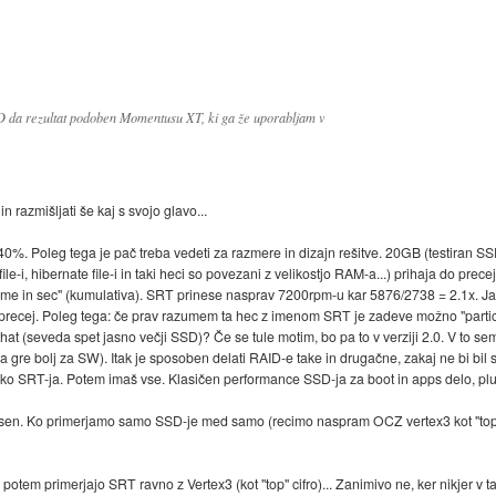
 da rezultat podoben Momentusu XT, ki ga že uporabljam v
in razmišljati še kaj s svojo glavo...
0%. Poleg tega je pač treba vedeti za razmere in dizajn rešitve. 20GB (testiran SSD
ile-i, hibernate file-i in taki heci so povezani z velikostjo RAM-a...) prihaja do prec
ime in sec" (kumulativa). SRT prinese nasprav 7200rpm-u kar 5876/2738 = 2.1x. J
 precej. Poleg tega: če prav razumem ta hec z imenom SRT je zadeve možno "particio
at (seveda spet jasno večji SSD)? Če se tule motim, bo pa to v verziji 2.0. V to sem s
ma gre bolj za SW). Itak je sposoben delati RAID-e take in drugačne, zakaj ne bi bi
reko SRT-ja. Potem imaš vse. Klasičen performance SSD-ja za boot in apps delo, p
sen. Ko primerjamo samo SSD-je med samo (recimo naspram OCZ vertex3 kot "top"-u
tem primerjajo SRT ravno z Vertex3 (kot "top" cifro)... Zanimivo ne, ker nikjer v t