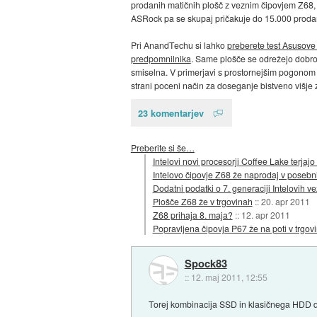
prodanih matičnih plošč z veznim čipovjem Z68, 
ASRock pa se skupaj pričakuje do 15.000 prodani
Pri AnandTechu si lahko
preberete test Asusov
predpomnilnika
. Same plošče se odrežejo dobro,
smiselna. V primerjavi s prostornejšim pogonom
strani poceni način za doseganje bistveno višje 
23 komentarjev
Preberite si še…
Intelovi novi procesorji Coffee Lake terjaj
Intelovo čipovje Z68 že naprodaj v posebn
Dodatni podatki o 7. generaciji Intelovih v
Plošče Z68 že v trgovinah
::
20. apr 2011
Z68 prihaja 8. maja?
::
12. apr 2011
Popravljena čipovja P67 že na poti v trgov
Spock83
::
12. maj 2011, 12:55
Torej kombinacija SSD in klasičnega HDD d