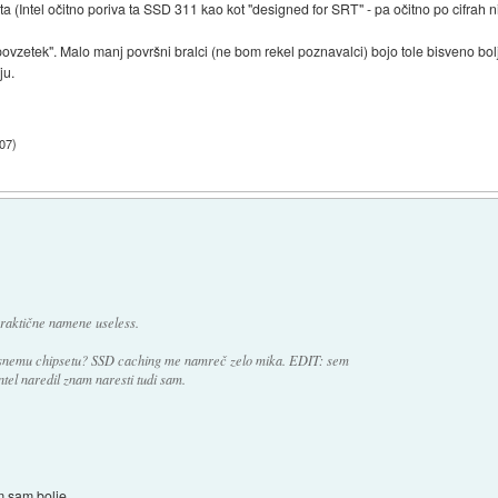
ta (Intel očitno poriva ta SSD 311 kao kot "designed for SRT" - pa očitno po cifrah ni
ovzetek". Malo manj površni bralci (ne bom rekel poznavalci) bojo tole bisveno bolje
ju.
:07
)
praktične namene useless.
resnemu chipsetu? SSD caching me namreč zelo mika. EDIT: sem
ntel naredil znam naresti tudi sam.
 sam bolje...