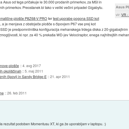
a Asus od tega pričakuje le 30.000 prodanih primerkov, za MSI in
Asus P
h primerkov. Preostanek bi tako v veliki večini pripadel Gigabytu.
vir:
VR -
e matične plošče P8Z68-V PRO
ter
test uporabe pogona SSD kot
 a je menjava z obstoječe plošče s čipovjem P67 vse prej kot
 SSD je predpomnilniška konfiguracija mehanskega trdega diska z 20-gigabajtnim 
zmogljivosti, ki npr. za 40 % prekaša WD-jev Velociraptor, enega najhitrejših meha
o nove plošče
::
4. avg 2017
ih okoliščinah
::
5. maj 2011
eznih čipovij in Sandy Bridge-E
::
21. apr 2011
ine
::
26. feb 2011
a rezultat podoben Momentusu XT, ki ga že uporabljam v laptopu. :)