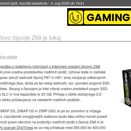
nimi izpiti, rezultat katastrofa
::
4. avg 2026 ob 19:41
elovo čipovje Z68 je tukaj
ične plošče
godba o nedeljenju informacij o Intelovem svežem čipovju Z68
,
prve uradne predstavitve matičnih plošč, njihove teste in začetek
rav združi lastnosti čipovij P67 in H67, torej navijanje odklenjenih
rafičnega čipa, doda pa še nekaj lastnosti, npr. uporabo pogona SSD
iske. Skupaj s čipovjem je Intel včeraj uradno predstavil pogon SSD
pa SLC in ima kapaciteto le 20 GB. Prihaja v obliki običajnega 2,5-
 lahko pričakujemo na nekaterih matičnih ploščah.
68XP-D3, Z68AP-D3 in Z68P-DS3, ki pa so zanimivo iz nižjega
v. Uporabniki zmogljivejših sistemov bodo tako očitno morali poseči
ožil pravo ofenzivo na področju matičnih plošč s čipovji Z68 in bi
Po ocenah DigiTimes
se za maj pričakuje med 350.000 do 400.000