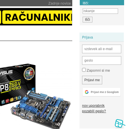
Išči:
Zadnje novice
Prijava
Zapomni si me
nov uporabnik
pozabili geslo?