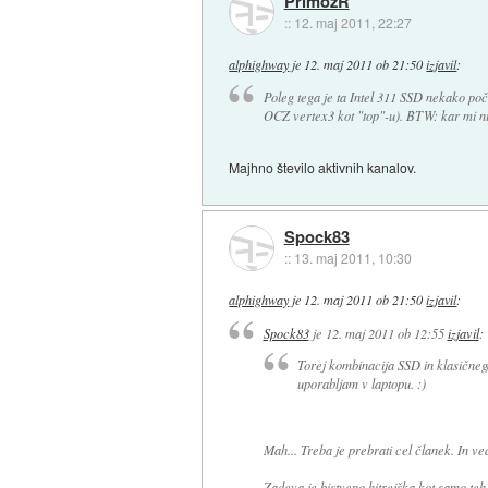
PrimozR
::
12. maj 2011, 22:27
alphighway
je
12. maj 2011 ob 21:50
izjavil
:
Poleg tega je ta Intel 311 SSD nekako 
OCZ vertex3 kot "top"-u). BTW: kar mi ni 
Majhno število aktivnih kanalov.
Spock83
::
13. maj 2011, 10:30
alphighway
je
12. maj 2011 ob 21:50
izjavil
:
Spock83
je
12. maj 2011 ob 12:55
izjavil
:
Torej kombinacija SSD in klasične
uporabljam v laptopu. :)
Mah... Treba je prebrati cel članek. In vede
Zadeva je bistveno hitrejška kot samo teh