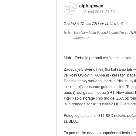
alphighway
::
12. maj 2011, 21:50
Spock83
je
12. maj 2011 ob 12:55
izjavil
:
Torej kombinacija SSD in klasičnega HDD
laptopu. :)
Mah... Treba je prebrati cel članek. In vedeti 
Zadeva je bistveno hitrejška kot samo teh +4
velikosti OS-ov in RAM-a (!! - ker razni pagef
Recimo heavy worload, mertika "disk busy t
je 1x hitrejša naspram golemu disk-u. To je
apps-i), del ga pa imeti za SRT. How about th
Intel Rapid storage chip (no del Z67, oziro
ja in drugega združiti s classic HDD-jem p
Poleg tega je ta Intel 311 SSD nekako poča
za SLC...
To pomeni še dodatno popačenost testa ker po