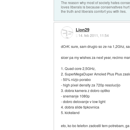
The reason why most of society hates conse
loves liberals is because conservatives hurt
the truth and liberals comfort you with lies.
Lion29
::
14. feb 2011, 11:54
dOrK: sure, sam drugio so ze na 1,2Ghz, s
sicer pa my wishes za next year, recimo mar
1. Quad core 2,5GHz,
2. SuperMegaDuper Amoled Plus Plus zasl
- 50% nizjo porabo
- high pixel density za 720p resolucijo
3. dobra kamera z dobro optiko
- snemanje 1080p
- dobro delovanje v low light
4. dobra slide tipkovnica
5. kickstand
eto, ko bo telefon zadostil tem potrebam, 