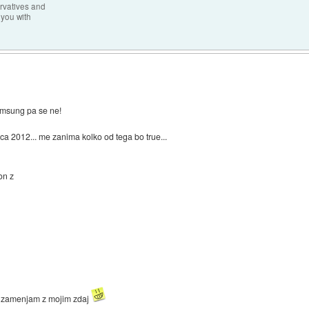
rvatives and
 you with
amsung pa se ne!
ca 2012... me zanima kolko od tega bo true...
on z
ga zamenjam z mojim zdaj