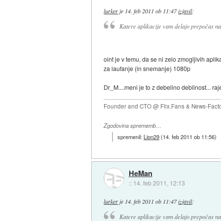
lurker
je
14. feb 2011 ob 11:47
izjavil
:
Katere aplikacije vam delajo prepočas na t
oint je v temu, da se ni zelo zmogljivih apli
za laufanje (in snemanje) 1080p
Dr_M....meni je to z debelino debilnost... raj
Founder and CTO @ Flix.Fans & News-Fact
Zgodovina sprememb…
spremenil:
Lion29
(
14. feb 2011 ob 11:56
)
HeMan
::
14. feb 2011, 12:13
lurker
je
14. feb 2011 ob 11:47
izjavil
:
Katere aplikacije vam delajo prepočas na t