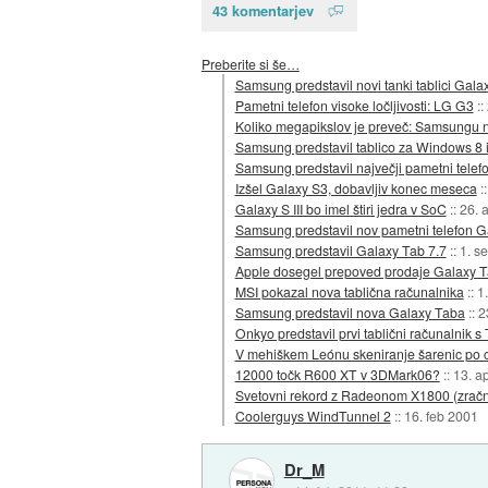
43 komentarjev
Preberite si še…
Samsung predstavil novi tanki tablici Gala
Pametni telefon visoke ločljivosti: LG G3
::
Koliko megapikslov je preveč: Samsungu ni
Samsung predstavil tablico za Windows 8 
Samsung predstavil največji pametni telef
Izšel Galaxy S3, dobavljiv konec meseca
:
Galaxy S III bo imel štiri jedra v SoC
::
26. 
Samsung predstavil nov pametni telefon G
Samsung predstavil Galaxy Tab 7.7
::
1. s
Apple dosegel prepoved prodaje Galaxy Ta
MSI pokazal nova tablična računalnika
::
1
Samsung predstavil nova Galaxy Taba
::
2
Onkyo predstavil prvi tablični računalnik s
V mehiškem Leónu skeniranje šarenic po 
12000 točk R600 XT v 3DMark06?
::
13. a
Svetovni rekord z Radeonom X1800 (zračn
Coolerguys WindTunnel 2
::
16. feb 2001
Dr_M