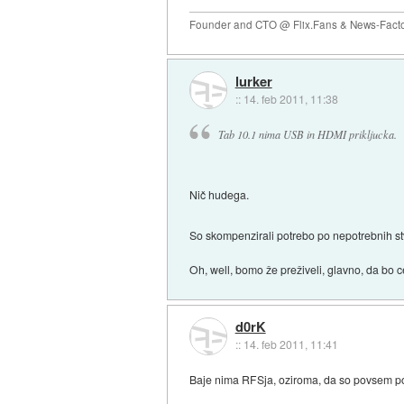
Founder and CTO @ Flix.Fans & News-Fact
lurker
::
14. feb 2011, 11:38
Tab 10.1 nima USB in HDMI prikljucka.
Nič hudega.
So skompenzirali potrebo po nepotrebnih s
Oh, well, bomo že preživeli, glavno, da bo
d0rK
::
14. feb 2011, 11:41
Baje nima RFSja, oziroma, da so povsem por