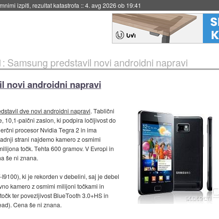
eto za večkratno uporabo
::
4. avg 2026 ob 19:41
 Samsung predstavil novi androidni napravi
 novi androidni napravi
edstavil dve novi androidni napravi
. Tablični
, 10,1-palčni zaslon, ki podpira ločljivost do
erčni procesor Nvidia Tegra 2 in ima
zadnji strani najdemo kamero z osmimi
 milijona točk. Tehta 600 gramov. V Evropi in
na še ni znana.
I9100), ki je rekorden v debelini, saj je debel
avno kamero z osmimi milijoni točkami in
očk ter povezljivost BlueTooth 3.0+HS in
ad). Cena še ni znana.