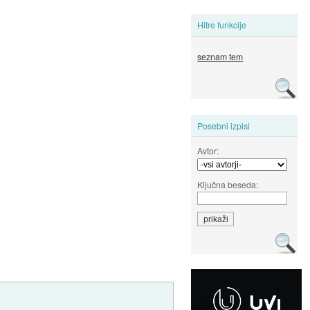
Hitre funkcije
seznam tem
Posebni izpisi
Avtor:
Ključna beseda: