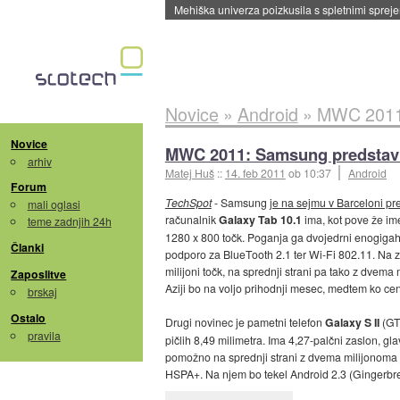
Evropska vesoljska agencija razvija svojo rak
Novice
»
Android
»
MWC 2011:
Novice
MWC 2011: Samsung predstavil
arhiv
Matej Huš
::
14. feb 2011
ob 10:37
Android
Forum
TechSpot
- Samsung
je na sejmu v Barceloni pr
mali oglasi
računalnik
Galaxy Tab 10.1
ima, kot pove že ime
teme zadnjih 24h
1280 x 800 točk. Poganja ga dvojedrni enogigah
Članki
podporo za BlueTooth 2.1 ter Wi-Fi 802.11. Na 
milijoni točk, na sprednji strani pa tako z dvema
Zaposlitve
Aziji bo na voljo prihodnji mesec, medtem ko ce
brskaj
Ostalo
Drugi novinec je pametni telefon
Galaxy S II
(GT-
pravila
pičlih 8,49 milimetra. Ima 4,27-palčni zaslon, gl
pomožno na sprednji strani z dvema milijonoma t
HSPA+. Na njem bo tekel Android 2.3 (Gingerbre