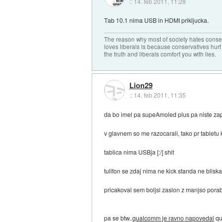
::
14. feb 2011, 11:28
Tab 10.1 nima USB in HDMI prikljucka.
The reason why most of society hates conse
loves liberals is because conservatives hurt
the truth and liberals comfort you with lies.
Lion29
::
14. feb 2011, 11:35
da bo imel pa supeAmoled plus pa niste zap
v glavnem so me razocarali, tako pr tabletu 
tablica nima USBja [:/] shit
tulifon se zdaj nima ne kick standa ne blisk
pricakoval sem boljsi zaslon z manjso porabo
pa se btw..
qualcomm je ravno napovedal
qu