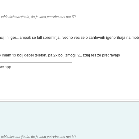
abletih/smartfonih, da je taka potreba met not i7?
kacij in iger... ampak se full spreminja...vedno vec zelo zahtevnih iger prihaja na mo
e imam 1x bolj debel telefon, pa 2x bolj zmogljiv... zdaj res ze pretiravajo
ory.app
abletih/smartfonih, da je taka potreba met not i7?