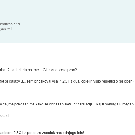
rvatives and
 you with
isali? pa tudi da bo imel 1GHz dual core proc?
kot pr galaxyju... sem pricakoval vsaj 1,2GHz dual core in visjo resolucijo (pr obeh)
avice, me prav zanima kako se obnasa v low light situaciji.... kaj ti pomaga 8 mega
... eh...
ad core 2,5GHz proce za zacetek naslednjega leta!