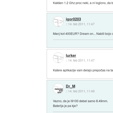
Kakšen 1.2 Ghz proc neki, a ni logicno, d
igor0203
::
14. feb 2011, 11:47
Manj kot 400EUR? Dream on... Nabili bojo
lurker
::
14. feb 2011, 11:47
Katere aplikacije vam delajo prepočas na tab
Dr_M
::
14. feb 2011, 11:49
Vazno, da je i9100 debel samo 8.49mm.
Baterija je pa kje?