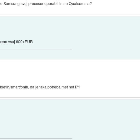
a bo Samsung svoj procesor uporabil in ne Qualcomma?
 ceno vsaj 600+EUR
letih/smartfonih, da je taka potreba met not i7?