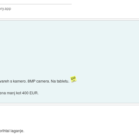
ory.app
tvareh s kamero. 8MP camera. Na tabletu.
 cena manj kot 400 EUR.
ihtal laganje.