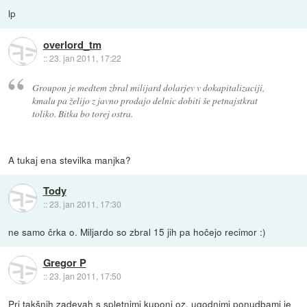
lp
overlord_tm
::
23. jan 2011, 17:22
Groupon je medtem zbral milijard dolarjev v dokapitalizaciji,
kmalu pa želijo z javno prodajo delnic dobiti še petnajstkrat
toliko. Bitka bo torej ostra.
A tukaj ena stevilka manjka?
Tody
::
23. jan 2011, 17:30
ne samo črka o. Miljardo so zbral 15 jih pa hočejo recimor :)
Gregor P
::
23. jan 2011, 17:50
Pri takšnih zadevah s spletnimi kuponi oz. ugodnimi ponudbami je