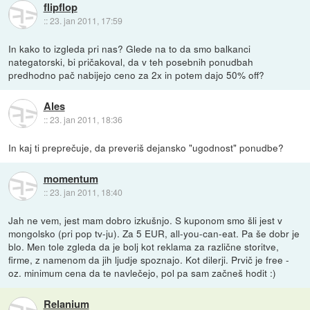
flipflop
::
23. jan 2011, 17:59
In kako to izgleda pri nas? Glede na to da smo balkanci
nategatorski, bi pričakoval, da v teh posebnih ponudbah
predhodno pač nabijejo ceno za 2x in potem dajo 50% off?
Ales
::
23. jan 2011, 18:36
In kaj ti preprečuje, da preveriš dejansko "ugodnost" ponudbe?
momentum
::
23. jan 2011, 18:40
Jah ne vem, jest mam dobro izkušnjo. S kuponom smo šli jest v
mongolsko (pri pop tv-ju). Za 5 EUR, all-you-can-eat. Pa še dobr je
blo. Men tole zgleda da je bolj kot reklama za različne storitve,
firme, z namenom da jih ljudje spoznajo. Kot dilerji. Prvič je free -
oz. minimum cena da te navlečejo, pol pa sam začneš hodit :)
Relanium