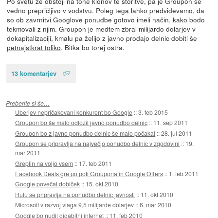
Po svetu že obstoji na tone klonov te storitve, pa je Groupon še
vedno prepričljivo v vodstvu. Poleg tega lahko predvidevamo, da
so ob zavrnitvi Googlove ponudbe gotovo imeli način, kako bodo
tekmovali z njim. Groupon je medtem zbral milijardo dolarjev v
dokapitalizaciji, kmalu pa želijo z javno prodajo delnic dobiti še
petnajstkrat toliko
. Bitka bo torej ostra.
13 komentarjev
Preberite si še…
Uberjev nepričakovani konkurent bo Google
::
3. feb 2015
Groupon bo še malo odložil javno ponudbo delnic
::
11. sep 2011
Groupon bo z javno ponudbo delnic še malo počakal
::
28. jul 2011
Groupon se pripravlja na največjo ponudbo delnic v zgodovini
::
19.
mar 2011
Greplin na voljo vsem
::
17. feb 2011
Facebook Deals gre po poti Groupona in Google Offers
::
1. feb 2011
Google povečal dobiček
::
15. okt 2010
Hulu se pripravlja na ponudbo delnic javnosti
::
11. okt 2010
Microsoft v razvoj vlaga 9,5 milijarde dolarjev
::
6. mar 2010
Google bo nudil gigabitni internet
::
11. feb 2010