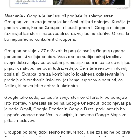
- Google je lani snubil podjetje in spletno stran
Mashable
Groupon, za katera
je ponujal kar šest milijard dolarjev
. Kupčija je
padla v vodo, ker se Groupon ni pustil prodati. Google ni dolgo
razmišljal kaj storiti; napovedali so razvoj lastne storitve Offers, ki
bo neposredno konkurent Groupona.
Groupon posluje v 27 državah in ponuja svojim članom ugodne
ponudbe, ki veljajo en dan. Vsak dan ponudijo nekaj izdelkov
svojih dobaviteljev po posebni promocijski ceni in če se dovolj ljudi
prijavi k nakupu, se posli tudi izvedejo. Če interesentov ni dovolj,
posla ni. Skratka, gre za kombinacijo lokalnega oglaševanja in
prodaje diskontiranih izdelkov (oziroma kuponov s popusti, če
želite), ki neverjetno dobro funkcionira.
Google tako sedaj že testira svojo storitev Offers, ki bo ponujala
isto storitev. Navezala se bo na
Google Checkout
, dopolnjevali pa
jo bodo Gmail, Google Reader in Google Buzz, prek katerih bo
mogoče znance obveščati o akcijah, in seveda Google Maps za
prikaz naslovov.
Groupon bo torej dobil resno konkurenco, a še zdaleč ne bo prva.