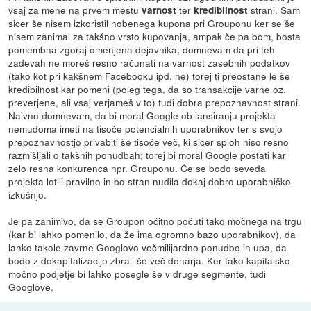
vsaj za mene na prvem mestu
ter
strani. Sam
varnost
kredibilnost
sicer še nisem izkoristil nobenega kupona pri Grouponu ker se še
nisem zanimal za takšno vrsto kupovanja, ampak če pa bom, bosta
pomembna zgoraj omenjena dejavnika; domnevam da pri teh
zadevah ne moreš resno računati na varnost zasebnih podatkov
(tako kot pri kakšnem Facebooku ipd. ne) torej ti preostane le še
kredibilnost kar pomeni (poleg tega, da so transakcije varne oz.
preverjene, ali vsaj verjameš v to) tudi dobra prepoznavnost strani.
Naivno domnevam, da bi moral Google ob lansiranju projekta
nemudoma imeti na tisoče potencialnih uporabnikov ter s svojo
prepoznavnostjo privabiti še tisoče več, ki sicer sploh niso resno
razmišljali o takšnih ponudbah; torej bi moral Google postati kar
zelo resna konkurenca npr. Grouponu. Če se bodo seveda
projekta lotili pravilno in bo stran nudila dokaj dobro uporabniško
izkušnjo.
Je pa zanimivo, da se Groupon očitno počuti tako močnega na trgu
(kar bi lahko pomenilo, da že ima ogromno bazo uporabnikov), da
lahko takole zavrne Googlovo večmilijardno ponudbo in upa, da
bodo z dokapitalizacijo zbrali še več denarja. Ker tako kapitalsko
močno podjetje bi lahko posegle še v druge segmente, tudi
Googlove.