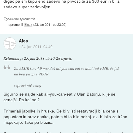
drgac pa sm kupu eno zadevo na privoscite za 300 eur in bil z
zadevo super zadovoljen!...
Zgodovina sprememb…
spremenil:
Blazz
(
23. jan 2011 ob 23:02
)
Ales
::
24. jan 2011, 04:49
Relanium
je
23. jan 2011 ob 20:28
izjavil
:
Za 5EUR (oz. 4,9 menda) all you can eat se dobi tud v MB, če ješ
na bon pa za 1,9EUR
sepravi nič cenej
Sigurno se najde kak all-you-can-eat v Ulan Batorju, ki je še
cenejši. Pa kaj pol?
Primerjaš jabolke in hruške. Če bi v isti restavraciji bila cena s
popustom in brez enaka, potem bi to bilo nekaj. oz. bi bilo za tržno
inšpekcijo. Tako pa bluziš...