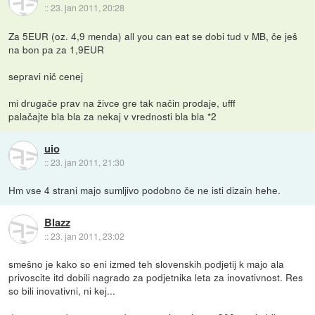
::
23. jan 2011, 20:28
Za 5EUR (oz. 4,9 menda) all you can eat se dobi tud v MB, če ješ
na bon pa za 1,9EUR
sepravi nič cenej
mi drugače prav na živce gre tak način prodaje, ufff
palačajte bla bla za nekaj v vrednosti bla bla *2
uio
::
23. jan 2011, 21:30
Hm vse 4 strani majo sumljivo podobno če ne isti dizain hehe.
Blazz
::
23. jan 2011, 23:02
smešno je kako so eni izmed teh slovenskih podjetij k majo ala
privoscite itd dobili nagrado za podjetnika leta za inovativnost. Res
so bili inovativni, ni kej...