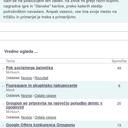
Sam se ne poslužujem teh zadev, na živce mi grejo razni kuponi,
nagradne igre in "članske" kartice, preko katerih sledijo
potrošniškim navadam. Ampak vseeno, vse ima svoje mesto na
tržišču in primerjat je treba s primerljivim.
Vredno ogleda ...
Tema
Sporočila
»
Pok socialnega balončka
49
McHusch
Oddelek:
Novice
/
Rezultati
»
Foursquare in skupinsko nakupovanje
8
Mandi
Oddelek:
Novice
/
Ostale najave
»
Groupon se pripravlja na največjo ponudbo delnic v
20
zgodovini
McHusch
Oddelek:
Novice
/
Ostale najave
»
Google Offers konkurenca Grouponu
13