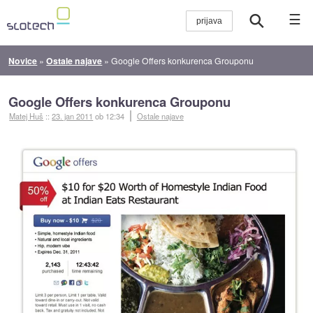
☰
Novice
»
Ostale najave
»
Google Offers konkurenca Grouponu
Google Offers konkurenca Grouponu
Matej Huš
::
23. jan 2011
ob 12:34
Ostale najave