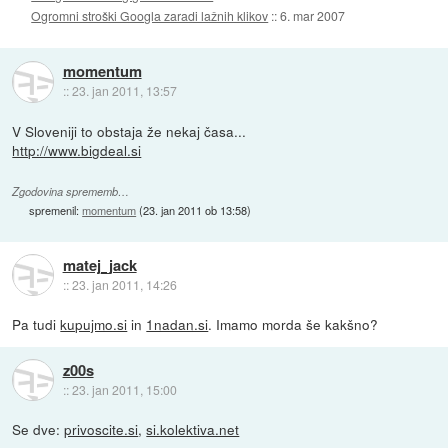
Ogromni stroški Googla zaradi lažnih klikov
::
6. mar 2007
momentum
::
23. jan 2011, 13:57
V Sloveniji to obstaja že nekaj časa...
http://www.bigdeal.si
Zgodovina sprememb…
spremenil:
momentum
(
23. jan 2011 ob 13:58
)
matej_jack
::
23. jan 2011, 14:26
Pa tudi
kupujmo.si
in
1nadan.si
. Imamo morda še kakšno?
z00s
::
23. jan 2011, 15:00
Se dve:
privoscite.si
,
si.kolektiva.net