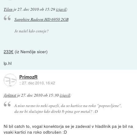
Tilen
je
27. dec 2010 ob 15:29
izjavil
:
Sapphire Radeon HD 6950 2GB
Je našel kdo ceneje?
233€
(iz Nemčije sicer)
lp.hl
PrimozR
::
27. dec 2010, 16:42
jlpktnst
je
27. dec 2010 ob 15:30
izjavil
:
A niso ravno to neki opazli, da so kartice na roko "popravljene",
da ne bi slučajno kdo direkt 8-pina gor metal? :D
Ni bil catch to, vogal konektorja se je zadeval v hladilnik pa je bil na
vsaki kartici na roko odbrušen :D