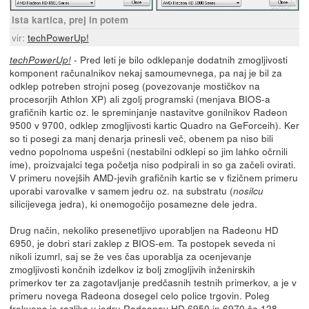
Ista kartica, prej in potem
vir:
techPowerUp!
- Pred leti je bilo odklepanje dodatnih zmogljivosti
techPowerUp!
komponent računalnikov nekaj samoumevnega, pa naj je bil za
odklep potreben strojni poseg (povezovanje mostičkov na
procesorjih Athlon XP) ali zgolj programski (menjava BIOS-a
grafičnih kartic oz. le spreminjanje nastavitve gonilnikov Radeon
9500 v 9700, odklep zmogljivosti kartic Quadro na GeForceih). Ker
so ti posegi za manj denarja prinesli več, obenem pa niso bili
vedno popolnoma uspešni (nestabilni odklepi so jim lahko očrnili
ime), proizvajalci tega početja niso podpirali in so ga začeli ovirati.
V primeru novejših AMD-jevih grafičnih kartic se v fizičnem primeru
uporabi varovalke v samem jedru oz. na substratu (
nosilcu
silicijevega jedra), ki onemogočijo posamezne dele jedra.
Drug način, nekoliko presenetljivo uporabljen na Radeonu HD
6950, je dobri stari zaklep z BIOS-em. Ta postopek seveda ni
nikoli izumrl, saj se že ves čas uporablja za ocenjevanje
zmogljivosti končnih izdelkov iz bolj zmogljivih inženirskih
primerkov ter za zagotavljanje predčasnih testnih primerkov, a je v
primeru novega Radeona dosegel celo police trgovin. Poleg
frekvenc je razlika v jedru Radeonov HD 6950 in 6970 še 128