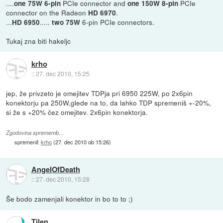
....
PCIe connector and
PCIe
one 75W 6-pin
one 150W 8-pin
connector on the Radeon
.
HD 6970
...
.....
6-pin PCIe connectors.
HD 6950
two 75W
Tukaj zna biti hakeljc
krho
::
27. dec 2010, 15:25
jep, že privzeto je omejitev TDPja pri 6950 225W, po 2x6pin
konektorju pa 250W,glede na to, da lahko TDP spremeniš +-20%,
si že s +20% čez omejitev. 2x6pin konektorja.
Zgodovina sprememb…
spremenil:
krho
(
27. dec 2010 ob 15:26
)
AngelOfDeath
::
27. dec 2010, 15:28
Še bodo zamenjali konektor in bo to to ;)
Tilen