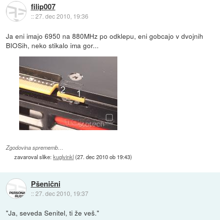
filip007
::
27. dec 2010, 19:36
Ja eni imajo 6950 na 880MHz po odklepu, eni gobcajo v dvojnih
BIOSih, neko stikalo ima gor...
Zgodovina sprememb…
zavaroval slike:
kuglvinkl
(
27. dec 2010 ob 19:43
)
Pšenični
::
27. dec 2010, 19:37
"Ja, seveda Senitel, ti že veš."