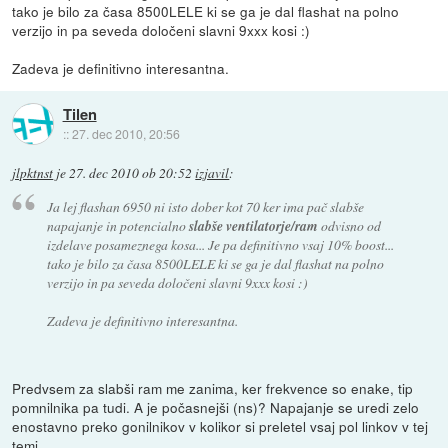
tako je bilo za časa 8500LELE ki se ga je dal flashat na polno
verzijo in pa seveda določeni slavni 9xxx kosi :)
Zadeva je definitivno interesantna.
Tilen
::
27. dec 2010, 20:56
jlpktnst
je
27. dec 2010 ob 20:52
izjavil
:
Ja lej flashan 6950 ni isto dober kot 70 ker ima pač slabše
napajanje in potencialno
slabše ventilatorje/ram
odvisno od
izdelave posameznega kosa... Je pa definitivno vsaj 10% boost...
tako je bilo za časa 8500LELE ki se ga je dal flashat na polno
verzijo in pa seveda določeni slavni 9xxx kosi :)
Zadeva je definitivno interesantna.
Predvsem za slabši ram me zanima, ker frekvence so enake, tip
pomnilnika pa tudi. A je počasnejši (ns)? Napajanje se uredi zelo
enostavno preko gonilnikov v kolikor si preletel vsaj pol linkov v tej
temi.