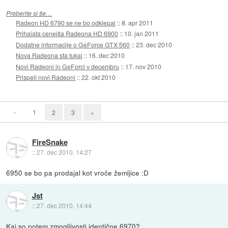
Preberite si še…
Radeon HD 6790 se ne bo odklepal
::
8. apr 2011
Prihajata cenejša Radeona HD 6900
::
10. jan 2011
Dodatne informacije o GeForce GTX 560
::
23. dec 2010
Nova Radeona sta tukaj
::
16. dec 2010
Novi Radeoni in GeForci v decembru
::
17. nov 2010
Prispeli novi Radeoni
::
22. okt 2010
«
1
2
3
»
FireSnake
::
27. dec 2010, 14:27
6950 se bo pa prodajal kot vroče žemljice :D
Jst
::
27. dec 2010, 14:44
Kaj so potem zmogljivosti identične 6970?