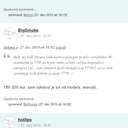
Zgodovina sprememb…
spremenil:
jlpktnst
(
27. dec 2010 ob 16:15
)
BigSmoke
::
27. dec 2010, 16:31
jlpktnst
je
27. dec 2010 ob 16:02
izjavil
:
Heh, sej kolk štroma lahk kartica potegne je zelo variabilno. Po
standardu je 75W na 6-pin samo očitno večina napajalcev
omogoči več... sem tempted da bi menjal svoj 5770x2 za to, sam
vprašanje kolk dobim za moje 5770 :)
180-200 eur. sam odvisno je tut od modela, starosti...
Zgodovina sprememb…
spremenil:
BigSmoke
(
27. dec 2010 ob 16:32
)
hotlips
::
27. dec 2010, 16:41