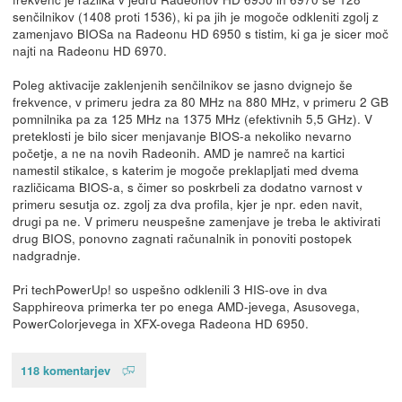
senčilnikov (1408 proti 1536), ki pa jih je mogoče odkleniti zgolj z
zamenjavo BIOSa na Radeonu HD 6950 s tistim, ki ga je sicer moč
najti na Radeonu HD 6970.
Poleg aktivacije zaklenjenih senčilnikov se jasno dvignejo še
frekvence, v primeru jedra za 80 MHz na 880 MHz, v primeru 2 GB
pomnilnika pa za 125 MHz na 1375 MHz (efektivnih 5,5 GHz). V
preteklosti je bilo sicer menjavanje BIOS-a nekoliko nevarno
početje, a ne na novih Radeonih. AMD je namreč na kartici
namestil stikalce, s katerim je mogoče preklapljati med dvema
različicama BIOS-a, s čimer so poskrbeli za dodatno varnost v
primeru sesutja oz. zgolj za dva profila, kjer je npr. eden navit,
drugi pa ne. V primeru neuspešne zamenjave je treba le aktivirati
drug BIOS, ponovno zagnati računalnik in ponoviti postopek
nadgradnje.
Pri techPowerUp! so uspešno odklenili 3 HIS-ove in dva
Sapphireova primerka ter po enega AMD-jevega, Asusovega,
PowerColorjevega in XFX-ovega Radeona HD 6950.
118 komentarjev