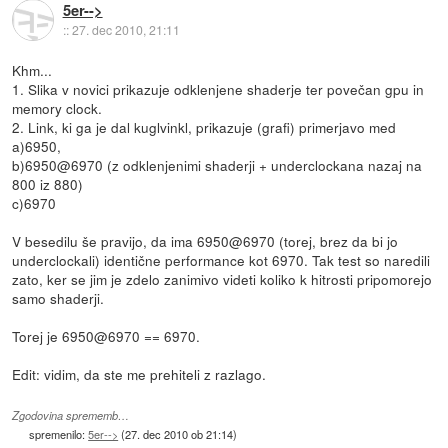
5er-->
::
27. dec 2010, 21:11
Khm...
1. Slika v novici prikazuje odklenjene shaderje ter povečan gpu in
memory clock.
2. Link, ki ga je dal kuglvinkl, prikazuje (grafi) primerjavo med
a)6950,
b)6950@6970 (z odklenjenimi shaderji + underclockana nazaj na
800 iz 880)
c)6970
V besedilu še pravijo, da ima 6950@6970 (torej, brez da bi jo
underclockali) identične performance kot 6970. Tak test so naredili
zato, ker se jim je zdelo zanimivo videti koliko k hitrosti pripomorejo
samo shaderji.
Torej je 6950@6970 == 6970.
Edit: vidim, da ste me prehiteli z razlago.
Zgodovina sprememb…
spremenilo:
5er-->
(
27. dec 2010 ob 21:14
)