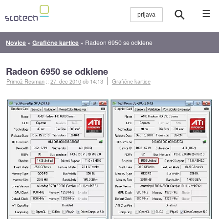
☰
Novice
»
Grafične kartice
»
Radeon 6950 se odklene
Radeon 6950 se odklene
Primož Resman
::
27. dec 2010
ob 14:13
Grafične kartice