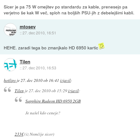
Sicer je pa 75 W omejitev po standardu za kable, prenesejo pa
verjetno še kak W več, sploh na boljših PSU-jih z debelejšimi kabli.
mtosev
::
27. dec 2010, 16:51
HEHE. zaradi tega bo zmanjkalo HD 6950 kartic
Tilen
::
27. dec 2010, 16:53
hotlips
je
27. dec 2010 ob 16:41
izjavil
:
Tilen
je
27. dec 2010 ob 15:29
izjavil
:
Sapphire Radeon HD 6950 2GB
Je našel kdo ceneje?
233€
(iz Nemčije sicer)