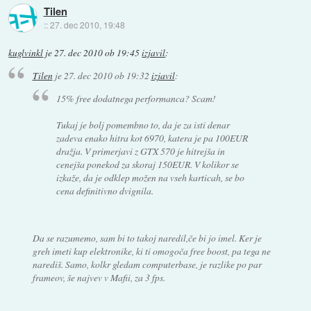
Tilen
::
27. dec 2010, 19:48
kuglvinkl
je
27. dec 2010 ob 19:45
izjavil
:
Tilen
je
27. dec 2010 ob 19:32
izjavil
:
15% free dodatnega performanca? Scam!
Tukaj je bolj pomembno to, da je za isti denar
zadeva enako hitra kot 6970, katera je pa 100EUR
dražja. V primerjavi z GTX 570 je hitrejša in
cenejša ponekod za skoraj 150EUR. V kolikor se
izkaže, da je odklep možen na vseh karticah, se bo
cena definitivno dvignila.
Da se razumemo, sam bi to takoj naredil,če bi jo imel. Ker je
greh imeti kup elektronike, ki ti omogoča free boost, pa tega ne
narediš. Samo, kolkr gledam computerbase, je razlike po par
frameov, še najvev v Mafii, za 3 fps.