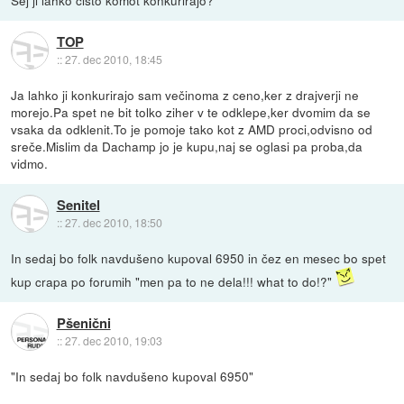
Sej ji lahko čisto komot konkurirajo?
TOP
::
27. dec 2010, 18:45
Ja lahko ji konkurirajo sam večinoma z ceno,ker z drajverji ne
morejo.Pa spet ne bit tolko ziher v te odklepe,ker dvomim da se
vsaka da odklenit.To je pomoje tako kot z AMD proci,odvisno od
sreče.Mislim da Dachamp jo je kupu,naj se oglasi pa proba,da
vidmo.
Senitel
::
27. dec 2010, 18:50
In sedaj bo folk navdušeno kupoval 6950 in čez en mesec bo spet
kup crapa po forumih "men pa to ne dela!!! what to do!?"
Pšenični
::
27. dec 2010, 19:03
"In sedaj bo folk navdušeno kupoval 6950"