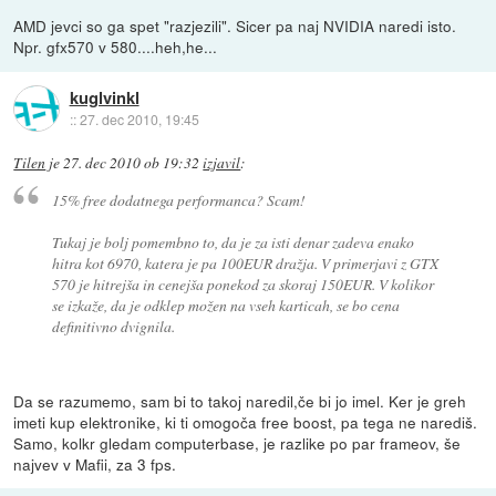
AMD jevci so ga spet "razjezili". Sicer pa naj NVIDIA naredi isto.
Npr. gfx570 v 580....heh,he...
kuglvinkl
::
27. dec 2010, 19:45
Tilen
je
27. dec 2010 ob 19:32
izjavil
:
15% free dodatnega performanca? Scam!
Tukaj je bolj pomembno to, da je za isti denar zadeva enako
hitra kot 6970, katera je pa 100EUR dražja. V primerjavi z GTX
570 je hitrejša in cenejša ponekod za skoraj 150EUR. V kolikor
se izkaže, da je odklep možen na vseh karticah, se bo cena
definitivno dvignila.
Da se razumemo, sam bi to takoj naredil,če bi jo imel. Ker je greh
imeti kup elektronike, ki ti omogoča free boost, pa tega ne narediš.
Samo, kolkr gledam computerbase, je razlike po par frameov, še
najvev v Mafii, za 3 fps.