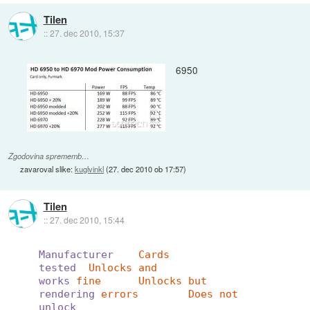
Tilen
::
27. dec 2010, 15:37
6950
Zgodovina sprememb…
zavaroval slike:
kuglvinkl
(
27. dec 2010 ob 17:57
)
Tilen
::
27. dec 2010, 15:44
Manufacturer
Cards
tested
Unlocks and
works
fine	Unlocks but
rendering
errors	Does not
unlock