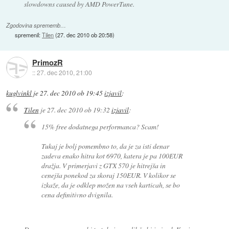
slowdowns caused by AMD PowerTune.
Zgodovina sprememb…
spremenil:
Tilen
(
27. dec 2010 ob 20:58
)
PrimozR
::
27. dec 2010, 21:00
kuglvinkl
je
27. dec 2010 ob 19:45
izjavil
:
Tilen
je
27. dec 2010 ob 19:32
izjavil
:
15% free dodatnega performanca? Scam!
Tukaj je bolj pomembno to, da je za isti denar
zadeva enako hitra kot 6970, katera je pa 100EUR
dražja. V primerjavi z GTX 570 je hitrejša in
cenejša ponekod za skoraj 150EUR. V kolikor se
izkaže, da je odklep možen na vseh karticah, se bo
cena definitivno dvignila.