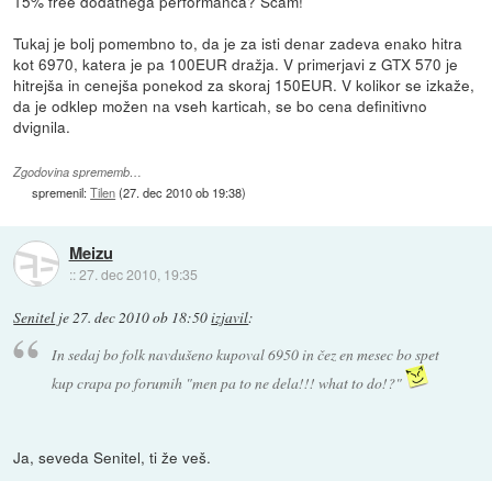
15% free dodatnega performanca? Scam!
Tukaj je bolj pomembno to, da je za isti denar zadeva enako hitra
kot 6970, katera je pa 100EUR dražja. V primerjavi z GTX 570 je
hitrejša in cenejša ponekod za skoraj 150EUR. V kolikor se izkaže,
da je odklep možen na vseh karticah, se bo cena definitivno
dvignila.
Zgodovina sprememb…
spremenil:
Tilen
(
27. dec 2010 ob 19:38
)
Meizu
::
27. dec 2010, 19:35
Senitel
je
27. dec 2010 ob 18:50
izjavil
:
In sedaj bo folk navdušeno kupoval 6950 in čez en mesec bo spet
kup crapa po forumih "men pa to ne dela!!! what to do!?"
Ja, seveda Senitel, ti že veš.