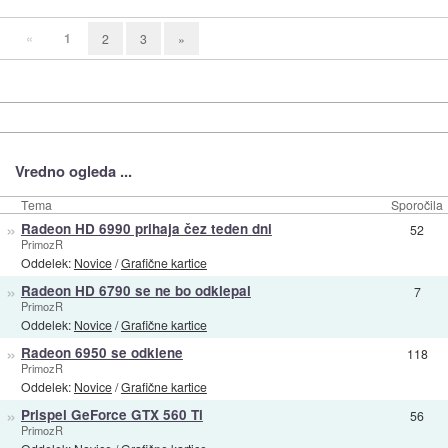
«
1
2
3
»
Vredno ogleda ...
Tema
Sporočila
»
Radeon HD 6990 prihaja čez teden dni
52
PrimozR
Oddelek:
Novice
/
Grafične kartice
»
Radeon HD 6790 se ne bo odklepal
7
PrimozR
Oddelek:
Novice
/
Grafične kartice
»
Radeon 6950 se odklene
118
PrimozR
Oddelek:
Novice
/
Grafične kartice
»
Prispel GeForce GTX 560 Ti
56
PrimozR