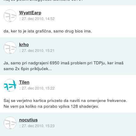
WyattEarp
::
27. dec 2010, 14:52
da, ker to je ista grafična, samo drug bios ima.
krho
::
27. dec 2010, 15:21
Ja, samo pri nadgrajeni 6950 imaš problem pri TDPju, ker imaš
samo 2x 6pin priključek...
Tilen
::
27. dec 2010, 15:22
Saj se verjetno kartica privzeto da naviti na omenjene frekvence.
Ne vem pa koliko na porabo vpliva 128 shaderjev.
nocutius
::
27. dec 2010, 15:23