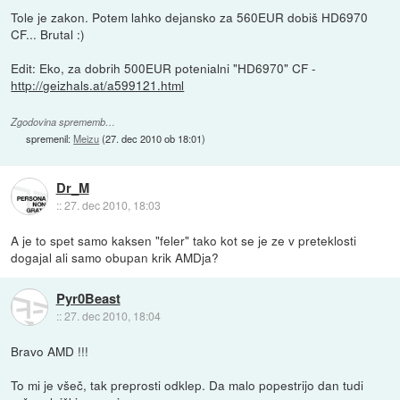
Tole je zakon. Potem lahko dejansko za 560EUR dobiš HD6970
CF... Brutal :)
Edit: Eko, za dobrih 500EUR potenialni "HD6970" CF -
http://geizhals.at/a599121.html
Zgodovina sprememb…
spremenil:
Meizu
(
27. dec 2010 ob 18:01
)
Dr_M
::
27. dec 2010, 18:03
A je to spet samo kaksen "feler" tako kot se je ze v preteklosti
dogajal ali samo obupan krik AMDja?
Pyr0Beast
::
27. dec 2010, 18:04
Bravo AMD !!!
To mi je všeč, tak preprosti odklep. Da malo popestrijo dan tudi