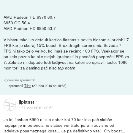
AMD Radeon HD 6970 60,7
6950 OC 56,4
AMD Radeon HD 6950 53,7
V bistvu takoj ko default kartico flashas z novim biosom si pridobil 7
FPS kar je skoraj 15% boost. Brez drugih sprememb. Seveda 7
FPS ni tako zelo veliko, ko imaš že recimo 100 FPS. Vsekakor se
pa zelo pozna ko si v mejah igralnosti in povečaš povprečni FPS za
7. Zelo se mi dopade tudi ločljivost na kateri so opravili teste. 1080
monitorji za gaming pač niso
.
top notch
Zgodovina sprememb…
spremenil:
Tilen
(
27. dec 2010 ob 19:53
)
jlpktnst
::
27. dec 2010, 20:52
Ja lej flashan 6950 ni isto dober kot 70 ker ima pač slabše
napajanje in potencialno slabše ventilatorje/ram odvisno od
izdelave posameznega kosa... Je pa definitivno vsaj 10% boost...