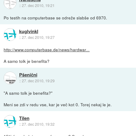
::
27. dec 2010, 19:21
Po testih na computerbase se odreže slabše od 6970.
kuglvinkl
::
27. dec 2010, 19:27
http://www.computerbase.de/news/hardwar...
A samo tolk je benefita?
Pšenični
::
27. dec 2010, 19:29
"A samo tolk je benefita?"
Meni se zdi v redu vse, kar je več kot 0. Torej nekaj le je.
Tilen
::
27. dec 2010, 19:32