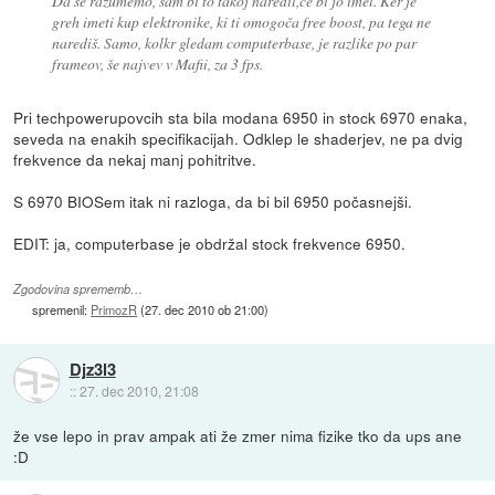
Da se razumemo, sam bi to takoj naredil,če bi jo imel. Ker je
greh imeti kup elektronike, ki ti omogoča free boost, pa tega ne
narediš. Samo, kolkr gledam computerbase, je razlike po par
frameov, še najvev v Mafii, za 3 fps.
Pri techpowerupovcih sta bila modana 6950 in stock 6970 enaka,
seveda na enakih specifikacijah. Odklep le shaderjev, ne pa dvig
frekvence da nekaj manj pohitritve.
S 6970 BIOSem itak ni razloga, da bi bil 6950 počasnejši.
EDIT: ja, computerbase je obdržal stock frekvence 6950.
Zgodovina sprememb…
spremenil:
PrimozR
(
27. dec 2010 ob 21:00
)
Djz3l3
::
27. dec 2010, 21:08
že vse lepo in prav ampak ati že zmer nima fizike tko da ups ane
:D