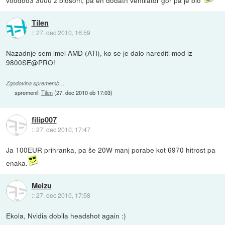
voodoo3 3000 z biosom, pa en dodatn ventilator gor pa je blo
Tilen
::
27. dec 2010, 16:59
Nazadnje sem imel AMD (ATI), ko se je dalo narediti mod iz
9800SE@PRO!
Zgodovina sprememb…
spremenil:
Tilen
(
27. dec 2010 ob 17:03
)
filip007
::
27. dec 2010, 17:47
Ja 100EUR prihranka, pa še 20W manj porabe kot 6970 hitrost pa
enaka.
Meizu
::
27. dec 2010, 17:58
Ekola, Nvidia dobila headshot again :)