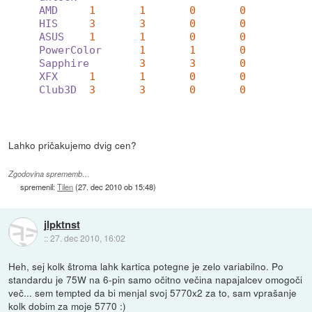
AMD
1	1	0	0
HIS
3	3	0	0
ASUS
1	1	0	0
PowerColor
1	1	0	0
Sapphire
3	3	0	0
XFX
1	1	0	0
Club3D
3	3	0	0
Lahko pričakujemo dvig cen?
Zgodovina sprememb…
spremenil:
Tilen
(
27. dec 2010 ob 15:48
)
jlpktnst
::
27. dec 2010, 16:02
Heh, sej kolk štroma lahk kartica potegne je zelo variabilno. Po
standardu je 75W na 6-pin samo očitno večina napajalcev omogoči
več... sem tempted da bi menjal svoj 5770x2 za to, sam vprašanje
kolk dobim za moje 5770 :)