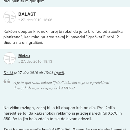
računalniškim gurujem.
BALAST
::
27. dec 2010, 18:08
Kakšen obupan krik neki, prej bi rekel da je to bilo "že od začetka
planirano", ker roko na srce zakaj bi navadni "igračkarji" rabili 2
Bios-a na eni grafični.
Meizu
::
27. dec 2010, 18:13
Dr_M
je
27. dec 2010 ob 18:03
izjavil
:
A je to spet samo kaksen "feler" tako kot se je ze v preteklosti
dogajal ali samo obupan krik AMDja?
Ne vidim razloga, zakaj bi to bil obupan krik amdja. Prej želijo
naredit še to, da kakršnokoli reklamo si je zdej naredil GTX570 in
580, še to jim bojo zdej s temle dejstvom odvzeli.
Spet bo edina opcija kupit AMDja žal. Razen če res planiraš zmetat