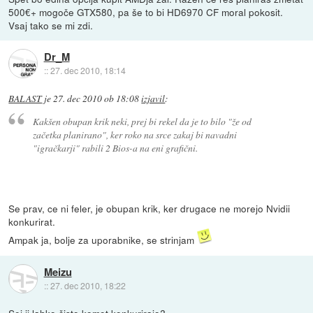
500€+ mogoče GTX580, pa še to bi HD6970 CF moral pokosit.
Vsaj tako se mi zdi.
Dr_M
::
27. dec 2010, 18:14
BALAST
je
27. dec 2010 ob 18:08
izjavil
:
Kakšen obupan krik neki, prej bi rekel da je to bilo "že od
začetka planirano", ker roko na srce zakaj bi navadni
"igračkarji" rabili 2 Bios-a na eni grafični.
Se prav, ce ni feler, je obupan krik, ker drugace ne morejo Nvidii
konkurirat.
Ampak ja, bolje za uporabnike, se strinjam
Meizu
::
27. dec 2010, 18:22