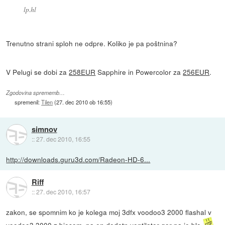
lp.hl
Trenutno strani sploh ne odpre. Koliko je pa poštnina?
V Pelugi se dobi za
258EUR
Sapphire in Powercolor za
256EUR
.
Zgodovina sprememb…
spremenil:
Tilen
(
27. dec 2010 ob 16:55
)
simnov
::
27. dec 2010, 16:55
http://downloads.guru3d.com/Radeon-HD-6...
Riff
::
27. dec 2010, 16:57
zakon, se spomnim ko je kolega moj 3dfx voodoo3 2000 flashal v