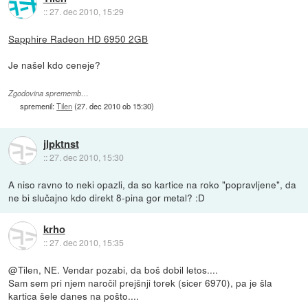
::
27. dec 2010, 15:29
Sapphire Radeon HD 6950 2GB
Je našel kdo ceneje?
Zgodovina sprememb…
spremenil:
Tilen
(
27. dec 2010 ob 15:30
)
jlpktnst
::
27. dec 2010, 15:30
A niso ravno to neki opazli, da so kartice na roko "popravljene", da
ne bi slučajno kdo direkt 8-pina gor metal? :D
krho
::
27. dec 2010, 15:35
@Tilen, NE. Vendar pozabi, da boš dobil letos....
Sam sem pri njem naročil prejšnji torek (sicer 6970), pa je šla
kartica šele danes na pošto....